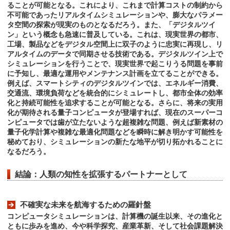
ることが可能となる。これにより、これまで計算コストの制約から
不可能であったリアルタイムシミュレーションや、膨大なパラメー
タ空間の探索が現実のものとなるだろう。また、「デジタルツイ
ン」という概念も急速に普及している。これは、現実世界の都市、
工場、製品などをデジタル空間上に双子のように忠実に再現し、リ
アルタイムのデータで同期させる技術である。デジタルツイン上で
シミュレーションを行うことで、現実世界で起こりうる問題を事前
に予知し、最適な運用やメンテナンス計画を立てることができる。
例えば、スマートシティのデジタルツインでは、エネルギー消費、
交通流、環境負荷などを統合的にシミュレートし、都市全体の効率
化と持続可能性を追求することが可能となる。さらに、将来の実用
化が期待される量子コンピュータが登場すれば、現在のスーパーコ
ンピュータでは歯が立たないような超複雑な問題、例えば新素材の
量子化学計算や複雑な最適化問題などを瞬時に解き明かす可能性を
秘めており、シミュレーションの新たな地平が切り拓かれることに
なるだろう。
結論：人類の知性を拡張するパートナーとして
不確実な未来を航海するための羅針盤
コンピュータシミュレーションは、計算機の誕生以来、その進化と
ともに歩みを進め、今や科学探究、産業革新、そして社会課題解決