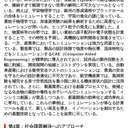
や、微細すぎて観測できない世界の解明に不可欠なツールとなって
いる。例えば、宇宙物理学では、銀河の形成過程やブラックホール
の合体をシミュレートすることで、宇宙の進化の謎に迫っている。
素粒子物理学では、加速器実験の結果を解析するために高度なシミ
ュレーションが用いられ、ヒッグス粒子の発見にも貢献した。ま
た、物質科学の分野では、新しい素材の原子配列や電子状態を計算
することで、その特性を予測し、高機能な材料開発を加速させてい
る。一方、産業界においてもシミュレーションは強力な武器となっ
ている。製造業では、製品の設計段階で強度や熱伝導、流体特性な
どをシミュレーションするCAE（Computer-Aided
Engineering）が標準的に導入されており、試作品の製作回数を大
幅に削減し、開発期間の短縮とコストダウンを実現している。自動
車産業における衝突安全テストのシミュレーションは、乗員の安全
を守るための設計最適化に不可欠であり、航空機産業では、風洞実
験を補完する形で空気抵抗を最小限に抑える機体形状の設計に活用
されている。さらに、製薬業界における創薬プロセスでも、候補と
なる化合物の薬効や毒性を分子レベルでシミュレーションする「イ
ンシリコ創薬」が普及しつつあり、新薬開発の効率化と成功率向上
に寄与している。これらの事例は、シミュレーションが単なる計算
ツールを超えて、新しい発見を導き、イノベーションを創出するた
めの基盤技術となっていることを如実に示している。
第4章：社会課題解決へのアプローチ