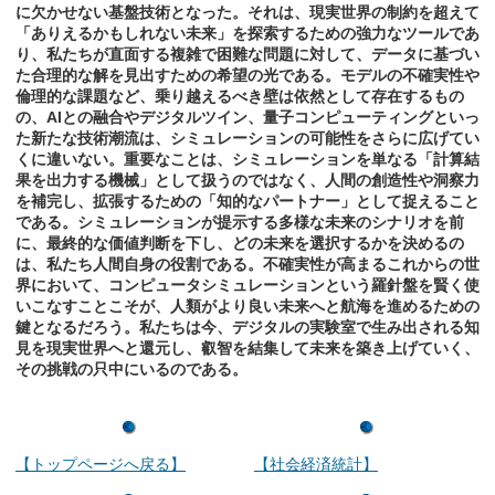
に欠かせない基盤技術となった。それは、現実世界の制約を超えて
「ありえるかもしれない未来」を探索するための強力なツールであ
り、私たちが直面する複雑で困難な問題に対して、データに基づい
た合理的な解を見出すための希望の光である。モデルの不確実性や
倫理的な課題など、乗り越えるべき壁は依然として存在するもの
の、AIとの融合やデジタルツイン、量子コンピューティングといっ
た新たな技術潮流は、シミュレーションの可能性をさらに広げてい
くに違いない。重要なことは、シミュレーションを単なる「計算結
果を出力する機械」として扱うのではなく、人間の創造性や洞察力
を補完し、拡張するための「知的なパートナー」として捉えること
である。シミュレーションが提示する多様な未来のシナリオを前
に、最終的な価値判断を下し、どの未来を選択するかを決めるの
は、私たち人間自身の役割である。不確実性が高まるこれからの世
界において、コンピュータシミュレーションという羅針盤を賢く使
いこなすことこそが、人類がより良い未来へと航海を進めるための
鍵となるだろう。私たちは今、デジタルの実験室で生み出される知
見を現実世界へと還元し、叡智を結集して未来を築き上げていく、
その挑戦の只中にいるのである。
【トップページへ戻る】
【社会経済統計】