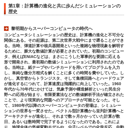
第1章：計算機の進化と共に歩んだシミュレーションの
歴史
黎明期からスーパーコンピュータの時代へ
コンピュータシミュレーションの歴史は、計算機の進化と不可分な
関係にある。その起源は、第二次世界大戦中にまで遡ることができ
る。当時、弾道計算や核兵器開発といった複雑な物理現象を解明す
るために、膨大な数値計算が必要とされていた。初期のコンピュー
タ、例えばENIACなどは、まさにこうした軍事的な要請に応える
形で開発され、最初期の数値シミュレーションに利用されたのであ
る。当時は、紙テープやパンチカードを用いてプログラムを入力
し、単純な微分方程式を解くことに多くの時間を費やしていた。し
かし、真空管からトランジスタ、そして集積回路へとハードウェア
が進化するにつれて、計算速度は飛躍的に向上していった。1960
年代から70年代にかけては、気象予測や構造解析といった民生分
野への応用が始まり、有限要素法などの数値解析手法が確立された
ことで、より現実的な問題へのアプローチが可能となった。そし
て、1980年代以降のスーパーコンピュータの登場は、シミュレー
ションの世界を一変させた。ベクトル型計算機から並列計算機へと
アーキテクチャが進化し、それまで数ヶ月かかっていた計算が数
日、あるいは数時間で完了するようになったのである。これによ
り、地球全体の気候変動モデルや、分子レベルでの化学反応、自動