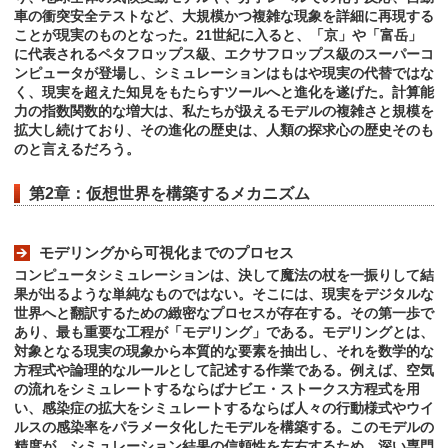
車の衝突安全テストなど、大規模かつ複雑な現象を詳細に再現する
ことが現実のものとなった。21世紀に入ると、「京」や「富岳」
に代表されるペタフロップス級、エクサフロップス級のスーパーコ
ンピュータが登場し、シミュレーションはもはや現実の代替ではな
く、現実を超えた知見をもたらすツールへと進化を遂げた。計算能
力の指数関数的な増大は、私たちが扱えるモデルの複雑さと規模を
拡大し続けており、その進化の歴史は、人類の探求心の歴史そのも
のと言えるだろう。
第2章：仮想世界を構築するメカニズム
モデリングから可視化までのプロセス
コンピュータシミュレーションは、決して魔法の杖を一振りして結
果が出るような単純なものではない。そこには、現実をデジタルな
世界へと翻訳するための緻密なプロセスが存在する。その第一歩で
あり、最も重要な工程が「モデリング」である。モデリングとは、
対象となる現実の現象から本質的な要素を抽出し、それを数学的な
方程式や論理的なルールとして記述する作業である。例えば、空気
の流れをシミュレートするならばナビエ・ストークス方程式を用
い、感染症の拡大をシミュレートするならば人々の行動様式やウイ
ルスの感染率をパラメータ化したモデルを構築する。このモデルの
精度が、シミュレーション結果の信頼性を左右するため、深い専門