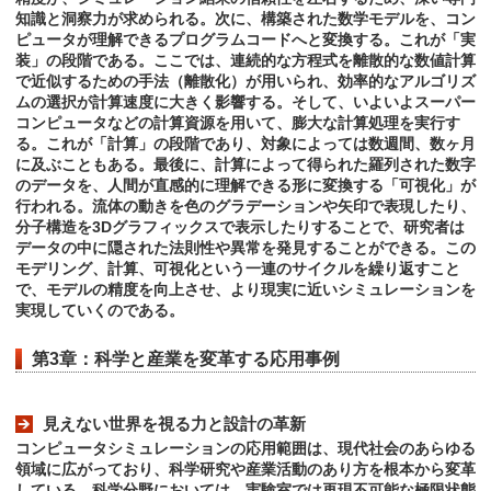
知識と洞察力が求められる。次に、構築された数学モデルを、コン
ピュータが理解できるプログラムコードへと変換する。これが「実
装」の段階である。ここでは、連続的な方程式を離散的な数値計算
で近似するための手法（離散化）が用いられ、効率的なアルゴリズ
ムの選択が計算速度に大きく影響する。そして、いよいよスーパー
コンピュータなどの計算資源を用いて、膨大な計算処理を実行す
る。これが「計算」の段階であり、対象によっては数週間、数ヶ月
に及ぶこともある。最後に、計算によって得られた羅列された数字
のデータを、人間が直感的に理解できる形に変換する「可視化」が
行われる。流体の動きを色のグラデーションや矢印で表現したり、
分子構造を3Dグラフィックスで表示したりすることで、研究者は
データの中に隠された法則性や異常を発見することができる。この
モデリング、計算、可視化という一連のサイクルを繰り返すこと
で、モデルの精度を向上させ、より現実に近いシミュレーションを
実現していくのである。
第3章：科学と産業を変革する応用事例
見えない世界を視る力と設計の革新
コンピュータシミュレーションの応用範囲は、現代社会のあらゆる
領域に広がっており、科学研究や産業活動のあり方を根本から変革
している。科学分野においては、実験室では再現不可能な極限状態