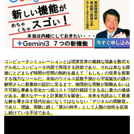
コンピュータシミュレーションとは現実世界の複雑な現象を数式モ
デル化しコンピュータ内部で再現する技術であり、それは単なる模
倣にとどまらず時間や空間の制約を超えて「もしも」の世界を探索
する強力なツールだ。未知のウイルス拡散予測から宇宙誕生の謎の
解明さらに新素材の設計に至るまで、物理的な実験が困難あるいは
不可能な事象を安全かつ低コストで試行錯誤できる点に最大の価値
がある。膨大なデータと計算能力を駆使し、未来を先読みして最適
な解を導き出す現代社会になくてはならない「デジタルの実験室」
であり、理論、実験に続く「第3の科学」として人類の知性を拡張
し続けている手法である。