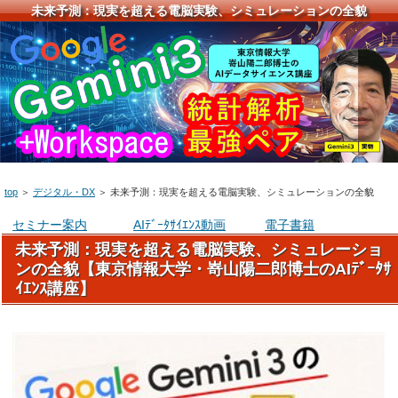
未来予測：現実を超える電脳実験、シミュレーションの全貌
top
＞
デジタル・DX
＞
未来予測：現実を超える電脳実験、シミュレーションの全貌
セミナー案内
AIﾃﾞｰﾀｻｲｴﾝｽ動画
電子書籍
未来予測：現実を超える電脳実験、シミュレーショ
ンの全貌【東京情報大学・嵜山陽二郎博士のAIﾃﾞｰﾀｻ
ｲｴﾝｽ講座】