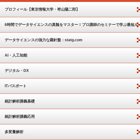
プロフィール【東京情報大学・嵜山陽二郎】
6時間でデータサイエンスの真髄をマスター！プロ講師のセミナーで学ぶ最短ル
ート
データサイエンスの強力な羅針盤：statg.com
AI・人工知能
デジタル・DX
ITパスポート
統計解析講義基礎
統計解析講義応用
多変量解析