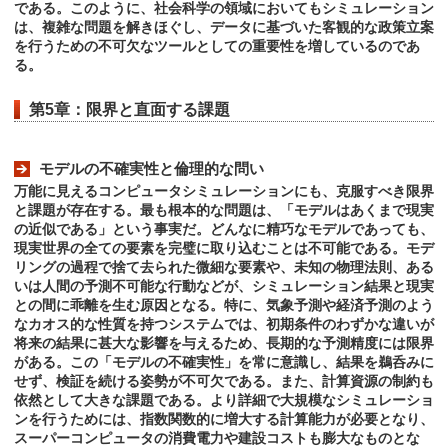
である。このように、社会科学の領域においてもシミュレーション
は、複雑な問題を解きほぐし、データに基づいた客観的な政策立案
を行うための不可欠なツールとしての重要性を増しているのであ
る。
第5章：限界と直面する課題
モデルの不確実性と倫理的な問い
万能に見えるコンピュータシミュレーションにも、克服すべき限界
と課題が存在する。最も根本的な問題は、「モデルはあくまで現実
の近似である」という事実だ。どんなに精巧なモデルであっても、
現実世界の全ての要素を完璧に取り込むことは不可能である。モデ
リングの過程で捨て去られた微細な要素や、未知の物理法則、ある
いは人間の予測不可能な行動などが、シミュレーション結果と現実
との間に乖離を生む原因となる。特に、気象予測や経済予測のよう
なカオス的な性質を持つシステムでは、初期条件のわずかな違いが
将来の結果に甚大な影響を与えるため、長期的な予測精度には限界
がある。この「モデルの不確実性」を常に意識し、結果を鵜呑みに
せず、検証を続ける姿勢が不可欠である。また、計算資源の制約も
依然として大きな課題である。より詳細で大規模なシミュレーショ
ンを行うためには、指数関数的に増大する計算能力が必要となり、
スーパーコンピュータの消費電力や建設コストも膨大なものとな