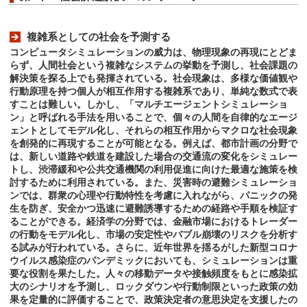
複雑系としての社会を予測する
コンピュータシミュレーションの威力は、物理現象の再現にとどま
らず、人間社会という複雑なシステムの挙動を予測し、社会課題の
解決策を探る上でも発揮されている。社会現象は、多様な価値観や
行動原理を持つ個人が相互作用する複雑系であり、単純な数式で表
すことは難しい。しかし、「マルチエージェントシミュレーショ
ン」と呼ばれる手法を用いることで、個々の人間を自律的なエージ
ェントとしてモデル化し、それらの相互作用からマクロな社会現象
を創発的に再現することが可能となる。例えば、都市計画の分野で
は、新しい道路や鉄道を建設した場合の交通流の変化をシミュレー
トし、渋滞緩和や公共交通機関の利用促進に向けた最適な施策を検
討するために利用されている。また、災害時の避難シミュレーショ
ンでは、群衆の心理や行動特性を考慮に入れながら、パニックの発
生を防ぎ、安全かつ迅速に避難誘導するための経路や手順を検証す
ることができる。経済学の分野では、金融市場におけるトレーダー
の行動をモデル化し、市場の安定性やバブル崩壊のリスクを分析す
る試みが行われている。さらに、近年世界を揺るがした新型コロナ
ウイルス感染症のパンデミックにおいても、シミュレーションは重
要な役割を果たした。人々の移動データや接触頻度をもとに感染拡
大のシナリオを予測し、ロックダウンや行動制限といった政策の効
果を定量的に評価することで、政策決定者の意思決定を支援したの