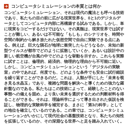
コンピュータシミュレーションの本質とは何か
コンピュータシミュレーション、それは現代の魔法とも呼べる技術
であり、私たちの目の前に広がる現実世界を、0と1のデジタルデ
ータとしてコンピュータ内部に再構築する試みである。しかし、単
に現実をコピーするだけではない。その真髄は、現実世界では試す
ことが難しい、あるいは不可能な「もしも」のシナリオを、時間や
空間の制約から解き放たれた仮想空間で自由に実験できる点にあ
る。例えば、巨大な隕石が地球に衝突したらどうなるか、未知の新
型ウイルスが都市でどのように拡散していくか、あるいは設計中の
新しい航空機が台風の中でどのような挙動を示すか。これらを実際
に試すことは、倫理的、経済的、物理的な理由から不可能に近い。
しかし、コンピュータシミュレーションという「デジタルの実験
室」の中であれば、何度でも、どのような条件でも安全に試行錯誤
を繰り返すことができるのだ。これは、人類が手にした「未来を覗
き見る水晶玉」であり、複雑な問題を解決へと導くための強力な羅
針盤なのである。私たちはこの技術によって、経験したことのない
事態への備えを固め、より良い未来を選択するための判断材料を得
ることができる。それは、理論科学によって導き出された仮説を検
証し、物理的な実験科学を補完する、まさに「第3の科学」として
の地位を確立しているのである。この章では、コンピュータシミュ
レーションがいかにして現代社会の基盤技術となり、私たちの知性
を拡張しているのか、その深淵なる世界へと足を踏み入れていく。