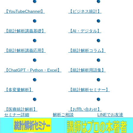
【YouTubeChannel】
【ビジネス統計】
【統計解析講義基礎】
【AI・デジタル】
【統計解析講義応用】
【統計解析コラム】
【ChatGPT・Python・Excel】
【統計解析用語集】
【多変量解析】
【統計解析セミナー】
【医療統計解析】
【お問い合わせ】
セミナー詳細
解析ご相談
LINEでお友達