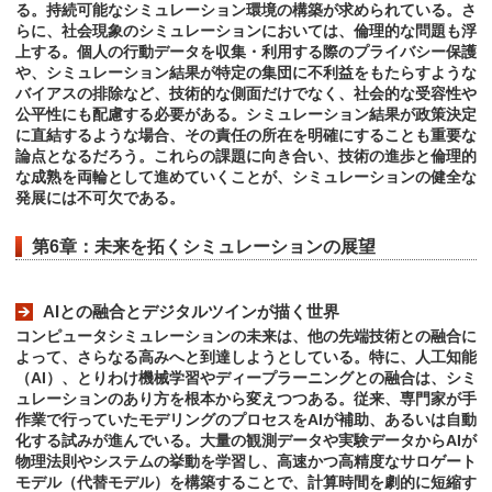
る。持続可能なシミュレーション環境の構築が求められている。さ
らに、社会現象のシミュレーションにおいては、倫理的な問題も浮
上する。個人の行動データを収集・利用する際のプライバシー保護
や、シミュレーション結果が特定の集団に不利益をもたらすような
バイアスの排除など、技術的な側面だけでなく、社会的な受容性や
公平性にも配慮する必要がある。シミュレーション結果が政策決定
に直結するような場合、その責任の所在を明確にすることも重要な
論点となるだろう。これらの課題に向き合い、技術の進歩と倫理的
な成熟を両輪として進めていくことが、シミュレーションの健全な
発展には不可欠である。
第6章：未来を拓くシミュレーションの展望
AIとの融合とデジタルツインが描く世界
コンピュータシミュレーションの未来は、他の先端技術との融合に
よって、さらなる高みへと到達しようとしている。特に、人工知能
（AI）、とりわけ機械学習やディープラーニングとの融合は、シミ
ュレーションのあり方を根本から変えつつある。従来、専門家が手
作業で行っていたモデリングのプロセスをAIが補助、あるいは自動
化する試みが進んでいる。大量の観測データや実験データからAIが
物理法則やシステムの挙動を学習し、高速かつ高精度なサロゲート
モデル（代替モデル）を構築することで、計算時間を劇的に短縮す