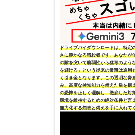
ドライブバイダウンロードは、特定
さに静かなる暗殺者です。あなたが
の隙を突いて脆弱性から猛毒のよう
を避ける」という従来の常識は通用
く引き金となります。この透明な脅
み、高度な検知能力を備えた盾を構
の恐怖を正しく理解し、徹底した対
環境を維持するための絶対条件と言
無力化する知恵と備えを手に入れて