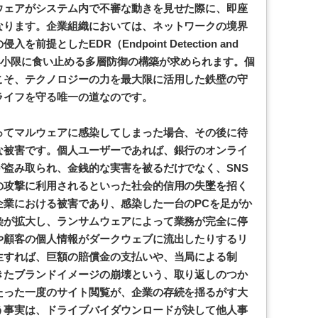
ウェアがシステム内で不審な動きを見せた際に、即座
なります。企業組織においては、ネットワークの境界
提としたEDR（Endpoint Detection and
を最小限に食い止める多層防御の構築が求められます。個
こそ、テクノロジーの力を最大限に活用した鉄壁の守
ライフを守る唯一の道なのです。
ってマルウェアに感染してしまった場合、その後に待
な被害です。個人ユーザーであれば、銀行のオンライ
盗み取られ、金銭的な実害を被るだけでなく、SNS
の攻撃に利用されるといった社会的信用の失墜を招く
企業における被害であり、感染した一台のPCを足がか
染が拡大し、ランサムウェアによって業務が完全に停
や顧客の個人情報がダークウェブに流出したりするリ
生すれば、巨額の賠償金の支払いや、当局による制
きたブランドイメージの崩壊という、取り返しのつか
たった一度のサイト閲覧が、企業の存続を揺るがす大
う事実は、ドライブバイダウンロードが決して他人事