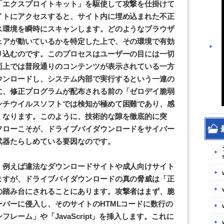
「エクスプロイトキット」を駆使して攻撃を仕掛けて
イトにアクセスすると、サイト内に埋め込まれた不正
ス環境を瞬時にスキャンします。どのようなブラウザ
ェアが動いているかを特定した上で、その環境で有効
り込むのです。このプロセスはユーザーの目には一切
面上では普段通りのコンテンツが表示されている一方
ウンロードし、システム内部で実行するという一連の
に、修正プログラムが配布される前の「ゼロデイ脆弱
ンチウイルスソフトでは検知が極めて困難であり、感
くなります。このように、技術的な隙を徹底的に突
フローこそが、ドライブバイダウンロードをサイバー
武器たらしめている要因なのです。
、例えば違法なダウンロードサイトや成人向けサイト
ますが、ドライブバイダウンロードの真の脅威は「正
の踏み台にされることにあります。攻撃者はまず、脆
バーに侵入し、そのサイトのHTMLコードに数行の
レーム」や「JavaScript」を挿入します。これに