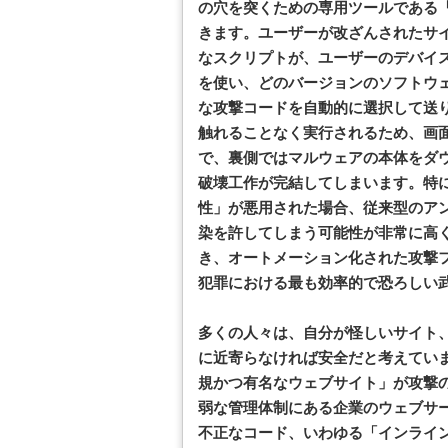
の穴を突くための専用ツールである
きます。ユーザーが改ざんされたサ
なスクリプトが、ユーザーのデバイ
を使い、どのバージョンのソフトウ
な攻撃コードを自動的に選択して送
触れることなく実行されるため、画
で、裏側ではマルウェアの本体をダ
破壊工作が完結してしまいます。特
性」が悪用された場合、従来型のア
染を許してしまう可能性が非常に高
き、オートメーション化された攻撃
犯罪における最も効率的で恐ろしい
多くの人々は、自分が怪しいサイト
に近寄らなければ安全だと考えてい
規かつ有名なウェブサイト」が攻撃
弱な管理体制にある企業のウェブサー
不正なコード、いわゆる「インラインフ