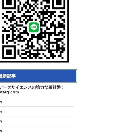
最新記事
データサイエンスの強力な羅針盤：
statg.com
w
w
w
w