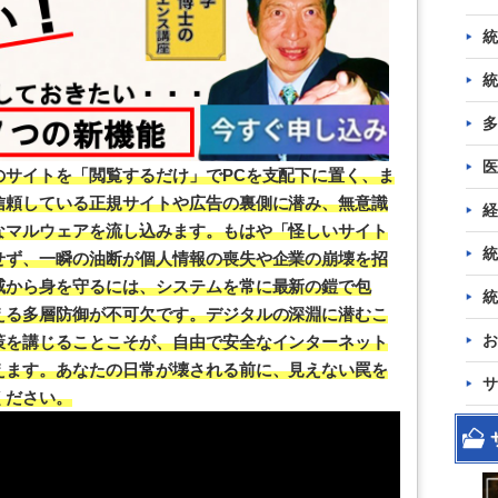
統
統
多
医
のサイトを「閲覧するだけ」でPCを支配下に置く、ま
信頼している正規サイトや広告の裏側に潜み、無意識
経
なマルウェアを流し込みます。もはや「怪しいサイト
統
せず、一瞬の油断が個人情報の喪失や企業の崩壊を招
威から身を守るには、システムを常に最新の鎧で包
統
える多層防御が不可欠です。デジタルの深淵に潜むこ
お
策を講じることこそが、自由で安全なインターネット
えます。あなたの日常が壊される前に、見えない罠を
サ
ください。