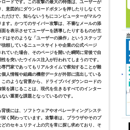
ンロードです。この攻撃の最大の特徴は、ユーザーが
り、意図的にダウンロードボタンを押したりしなくて
しただけで、知らないうちにコンピューターがマルウ
ります。かつてのサイバー攻撃は、不審なメールの添
画面を表示させてユーザーを誘導したりするものが主
ードはそのような「ユーザーの操作」というステップ
が信頼しているニュースサイトや企業の公式ページ
されていた場合、そのページを開いた瞬間に背後で自
弱性を突いたウイルス注入が行われてしまうのです。
の専門家であってもリアルタイムで察知することが難
な個人情報や組織の機密データが外部に流出している
。このような背景から、ドライブバイダウンロードの
御策を講じることは、現代を生きるすべてのインター
れない重要な課題となっているのです。
る背後には、ソフトウェアやオペレーティングシステ
が深く関わっています。攻撃者は、ブラウザやそのプ
などのセキュリティ上の穴を常に探し求めており、そ