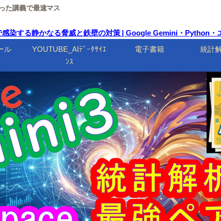
ルを使った講義で最速マス
する静かなる脅威と鉄壁の対策 | Google Gemini・Pyth
ール
YOUTUBE_AIﾃﾞｰﾀｻｲｴ
電子書籍
統計
ﾝｽ