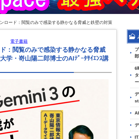
ンロード：閲覧のみで感染する静かなる脅威と鉄壁の対策
電子書籍
ド：閲覧のみで感染する静かなる脅威
プ
郎
・嵜山陽二郎博士のAIﾃﾞｰﾀｻｲｴﾝｽ講
6
タ
ー
デ
s
A
デ
I