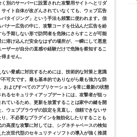
全く別のサーバーに設置された攻撃用サイトへとリダ
、サイト自体が改ざんされていなくても、ウェブ広告
ルバタイジング」という手法も頻繁に使われます。信
るバナー広告の中に、攻撃コードを仕込んだ広告を紛
すら予期しない形で訪問者を危険にさらすことが可能
景に溶け込んだ安全なはずの場所が、一瞬にして悪意
ユーザーが自分の直感や経験だけで危険を察知するこ
を得ません。
えない脅威に対抗するためには、技術的な対策と意識
が不可欠です。最も基本的でありながら最も強力な防
ザ、およびすべてのアプリケーションを常に最新の状態
されるセキュリティアップデートには、攻撃者が狙っ
まれているため、更新を放置することは家中の鍵を開
た、ウェブブラウザの設定を見直し、信頼できないサ
制限したり、不必要なプラグインを無効化したりすることも
代の高度な攻撃に対しては、シグネチャベースの検知
えた次世代型のセキュリティソフトの導入が強く推奨