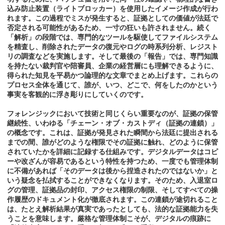
込み防止装置（ライトブロッカー）を使用したイメージ作成が行わ
れます。この過程でミスが発生すると、証拠としての価値が法廷で
否定される可能性があるため、一寸の狂いも許されません。続く
「解析」の段階では、専門的なツールを駆使してファイルシステム
を精査し、削除されたデータの復元やログの時系列分析、レジスト
リの調査などを実施します。そして最後の「報告」では、専門知識
を持たない裁判官や陪審員、企業の経営層にも理解できるように、
得られた知見を平易かつ論理的な文章でまとめ上げます。これらの
プロセス全体を通じて、誰が、いつ、どこで、何をしたのかという
事実を客観的に浮き彫りにしていくのです。
フォレンジックにおいて技術と同じくらい重要なのが、証拠の保管
継続性、いわゆる「チェーン・オブ・カストディ（証拠の連鎖）」
の概念です。これは、証拠が発見された瞬間から法廷に提出される
までの間、誰がどのような権限でその証拠に触れ、どのように保管
されていたかを詳細に記録する仕組みです。デジタルデータはコピ
ーや改ざんが容易であるという特性を持つため、一度でも管理体制
に不備があれば「そのデータは後から捏造されたのではないか」と
いう疑念を払拭することができなくなります。そのため、入退室ロ
グの管理、証拠品の封印、アクセス権限の制限、そしてすべての操
作履歴のドキュメント化が徹底されます。この連鎖が途切れること
は、たとえ解析結果が真実であったとしても、法的な証拠能力を失
うことを意味します。厳格な管理体制こそが、デジタルの痕跡に