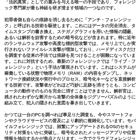
「法的真実」としての重みを与える唯一の手段であり、フォレンジ
ック専門家が最も神経を研ぎ澄ます領域の一つなのです。
犯罪者側も自らの痕跡を消し去るために「アンチ・フォレンジッ
ク」と呼ばれる技術を駆使します。これにはデータの完全消去、タ
イムスタンプの書き換え、ステガノグラフィを用いた情報の隠蔽、
あるいは解析を妨害するための暗号化などが含まれます。特に近年
のランサムウェア攻撃や高度な標的型攻撃では、メモリ上でしか実
行されないファイルレス攻撃が増加しており、ハードディスクだけ
を調査する従来の手法では痕跡を見つけることが困難になっていま
す。これに対抗するため、最新のフォレンジックでは「ライブ・フ
ォレンジック」という手法が重視されています。これはシステムが
稼働している状態で物理メモリ（RAM）の内容をダンプし、ネッ
トワーク接続状況や実行中のプロセス、暗号化キーなどを直接解析
する技術です。攻撃者がどれほど巧妙に足跡を消そうとも、コンピ
ュータの動作そのものを完全に消すことはできません。解析官は、
残されたわずかな断片から攻撃の全体像をジグソーパズルのように
組み立て、犯人の隠された意図を暴き出していきます。
かつては一台のPCを調べれば事足りた調査も、今やスマートフォ
ンやクラウドサービスの普及により劇的に複雑化しています。モバ
イルフォレンジックでは、頻繁にアップデートされるOSのセキュ
リティ対策をいかに突破し、暗号化されたメッセージアプリや位置
情報を抽出するかが焦点となります。一方でクラウドフォレンジッ