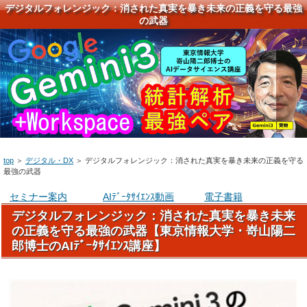
デジタルフォレンジック：消された真実を暴き未来の正義を守る最強
の武器
top
＞
デジタル・DX
＞
デジタルフォレンジック：消された真実を暴き未来の正義を守る
最強の武器
セミナー案内
AIﾃﾞｰﾀｻｲｴﾝｽ動画
電子書籍
デジタルフォレンジック：消された真実を暴き未来
の正義を守る最強の武器【東京情報大学・嵜山陽二
郎博士のAIﾃﾞｰﾀｻｲｴﾝｽ講座】