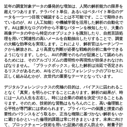
近年の調査対象データの爆発的な増加は、人間の解析能力の限界を
超えつつあります。テラバイト単位、あるいはペタバイト単位のデ
ータを一つ一つ目視で確認することは不可能です。ここで期待され
ているのが、AI（人工知能）や機械学習を活用した解析の自動化で
す。AIは膨大なログの中から不審なパターンを検知したり、大量の
画像データの中から特定のオブジェクトを識別したり、自然言語処
理を用いて関連性の高いメールを自動抽出したりすることで、調査
の大幅な効率化を実現します。これにより、解析官はルーチンワー
クから解放され、より高度な判断が必要な戦略的分析に集中できる
ようになります。しかし、AIの判断そのものが証拠として認められ
るためには、そのアルゴリズムの透明性や再現性が担保されなけれ
ばなりません。「ブラックボックス」化した解析は法廷で否定され
るリスクがあるため、AIをどのようにフォレンジックのプロセスに
正しく組み込むかが、次世代の重要なテーマとなっています。
デジタルフォレンジックスの究極の目的は、バイアスに囚われるこ
となく「真実」を明らかにすることにあります。解析の結果が、時
には一人の人生を左右し、時には企業の存続を決定づけることもあ
ります。そのため、技術的な習熟はもちろんのこと、高い倫理観と
公平性が専門家には求められます。プライバシーの保護と捜査の必
要性のバランスをどう取るか、正当な権限に基づかない解析をいか
に避けるかといった倫理的課題は常に付きまといます。未来に向け
て、ブロックチェーン技術を用いた証拠の改ざん防止や、耐量子計