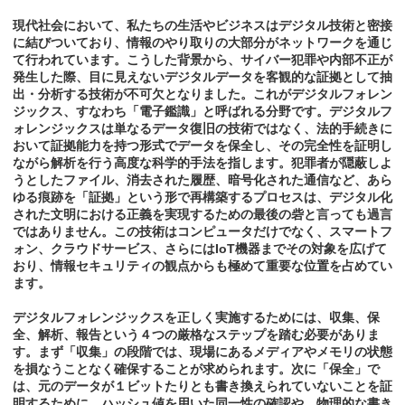
現代社会において、私たちの生活やビジネスはデジタル技術と密接
に結びついており、情報のやり取りの大部分がネットワークを通じ
て行われています。こうした背景から、サイバー犯罪や内部不正が
発生した際、目に見えないデジタルデータを客観的な証拠として抽
出・分析する技術が不可欠となりました。これがデジタルフォレン
ジックス、すなわち「電子鑑識」と呼ばれる分野です。デジタルフ
ォレンジックスは単なるデータ復旧の技術ではなく、法的手続きに
おいて証拠能力を持つ形式でデータを保全し、その完全性を証明し
ながら解析を行う高度な科学的手法を指します。犯罪者が隠蔽しよ
うとしたファイル、消去された履歴、暗号化された通信など、あら
ゆる痕跡を「証拠」という形で再構築するプロセスは、デジタル化
された文明における正義を実現するための最後の砦と言っても過言
ではありません。この技術はコンピュータだけでなく、スマートフ
ォン、クラウドサービス、さらにはIoT機器までその対象を広げて
おり、情報セキュリティの観点からも極めて重要な位置を占めてい
ます。
デジタルフォレンジックスを正しく実施するためには、収集、保
全、解析、報告という４つの厳格なステップを踏む必要がありま
す。まず「収集」の段階では、現場にあるメディアやメモリの状態
を損なうことなく確保することが求められます。次に「保全」で
は、元のデータが１ビットたりとも書き換えられていないことを証
明するために、ハッシュ値を用いた同一性の確認や、物理的な書き