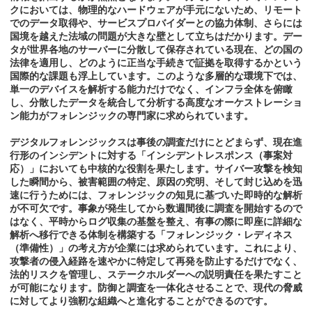
クにおいては、物理的なハードウェアが手元にないため、リモート
でのデータ取得や、サービスプロバイダーとの協力体制、さらには
国境を越えた法域の問題が大きな壁として立ちはだかります。デー
タが世界各地のサーバーに分散して保存されている現在、どの国の
法律を適用し、どのように正当な手続きで証拠を取得するかという
国際的な課題も浮上しています。このような多層的な環境下では、
単一のデバイスを解析する能力だけでなく、インフラ全体を俯瞰
し、分散したデータを統合して分析する高度なオーケストレーショ
ン能力がフォレンジックの専門家に求められています。
デジタルフォレンジックスは事後の調査だけにとどまらず、現在進
行形のインシデントに対する「インシデントレスポンス（事案対
応）」においても中核的な役割を果たします。サイバー攻撃を検知
した瞬間から、被害範囲の特定、原因の究明、そして封じ込めを迅
速に行うためには、フォレンジックの知見に基づいた即時的な解析
が不可欠です。事象が発生してから数週間後に調査を開始するので
はなく、平時からログ収集の基盤を整え、有事の際に即座に詳細な
解析へ移行できる体制を構築する「フォレンジック・レディネス
（準備性）」の考え方が企業には求められています。これにより、
攻撃者の侵入経路を速やかに特定して再発を防止するだけでなく、
法的リスクを管理し、ステークホルダーへの説明責任を果たすこと
が可能になります。防御と調査を一体化させることで、現代の脅威
に対してより強靭な組織へと進化することができるのです。