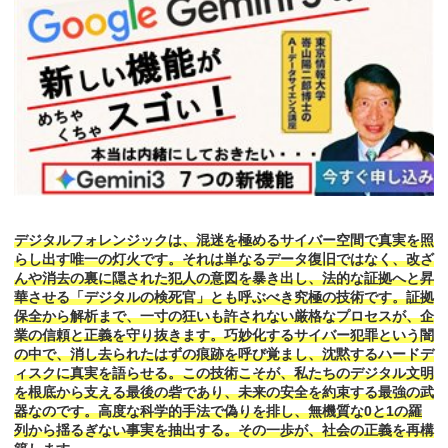
デジタルフォレンジックは、混迷を極めるサイバー空間で真実を照
らし出す唯一の灯火です。それは単なるデータ復旧ではなく、改ざ
んや消去の裏に隠された犯人の意図を暴き出し、法的な証拠へと昇
華させる「デジタルの検死官」とも呼ぶべき究極の技術です。証拠
保全から解析まで、一寸の狂いも許されない厳格なプロセスが、企
業の信頼と正義を守り抜きます。巧妙化するサイバー犯罪という闇
の中で、消し去られたはずの痕跡を呼び覚まし、沈黙するハードデ
ィスクに真実を語らせる。この技術こそが、私たちのデジタル文明
を根底から支える最後の砦であり、未来の安全を約束する最強の武
器なのです。高度な科学的手法で偽りを排し、無機質な0と1の羅
列から揺るぎない事実を抽出する。その一歩が、社会の正義を再構