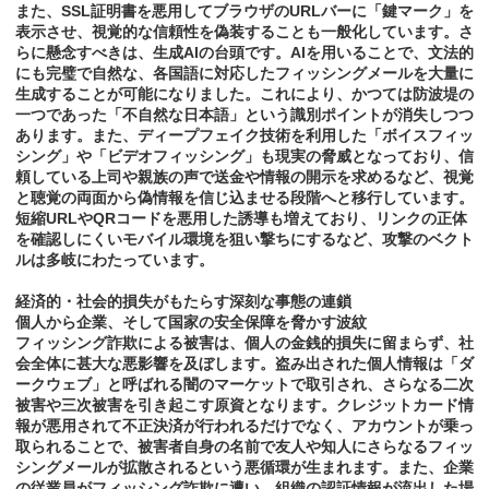
また、SSL証明書を悪用してブラウザのURLバーに「鍵マーク」を
表示させ、視覚的な信頼性を偽装することも一般化しています。さ
らに懸念すべきは、生成AIの台頭です。AIを用いることで、文法的
にも完璧で自然な、各国語に対応したフィッシングメールを大量に
生成することが可能になりました。これにより、かつては防波堤の
一つであった「不自然な日本語」という識別ポイントが消失しつつ
あります。また、ディープフェイク技術を利用した「ボイスフィッ
シング」や「ビデオフィッシング」も現実の脅威となっており、信
頼している上司や親族の声で送金や情報の開示を求めるなど、視覚
と聴覚の両面から偽情報を信じ込ませる段階へと移行しています。
短縮URLやQRコードを悪用した誘導も増えており、リンクの正体
を確認しにくいモバイル環境を狙い撃ちにするなど、攻撃のベクト
ルは多岐にわたっています。
経済的・社会的損失がもたらす深刻な事態の連鎖
個人から企業、そして国家の安全保障を脅かす波紋
フィッシング詐欺による被害は、個人の金銭的損失に留まらず、社
会全体に甚大な悪影響を及ぼします。盗み出された個人情報は「ダ
ークウェブ」と呼ばれる闇のマーケットで取引され、さらなる二次
被害や三次被害を引き起こす原資となります。クレジットカード情
報が悪用されて不正決済が行われるだけでなく、アカウントが乗っ
取られることで、被害者自身の名前で友人や知人にさらなるフィッ
シングメールが拡散されるという悪循環が生まれます。また、企業
の従業員がフィッシング詐欺に遭い、組織の認証情報が流出した場