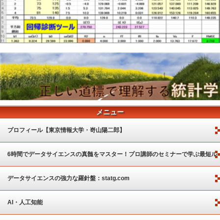
メニュー
プロフィール【東京情報大学・嵜山陽二郎】
6時間でデータサイエンスの真髄をマスター！プロ講師のセミナーで学ぶ最短ル
ート
データサイエンスの強力な羅針盤：statg.com
AI・人工知能