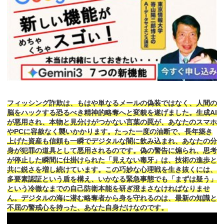
フィッシング詐欺は、もはや単なるメールの偽装ではなく、人間の
脳をハックする恐るべき精神的略奪へと変貌を遂げました。生成AI
が悪用され、本物と見分けがつかない言葉の罠が、あなたのスマホ
やPCに容赦なく襲いかかります。たった一度の油断で、長年築き
上げた資産も信頼も一瞬でデジタルな闇に飲み込まれ、あなたの分
身が犯罪の道具として悪用されるのです。偽の警告に煽られ、思考
が停止した瞬間に仕掛けられた「見えない毒牙」は、技術の進歩と
共に鋭さを増し続けています。この巧妙な心理戦を生き抜くには、
多要素認証という盾を構え、いかなる緊急事態でも「まずは疑う」
という冷徹なまでの自己防衛本能を研ぎ澄まさなければなりませ
ん。デジタルの海に潜む略奪者から身を守れるのは、最新の知識と
不屈の警戒心を持った、あなた自身だけなのです。