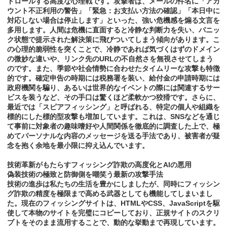
トロールする高度な心理戦です。攻撃者は、メールの件名に「アカ
ウント不正利用の警告」「緊急：お支払い方法の確認」「本日中に
対応しない場合は停止します」といった、強い危機感を煽る文言を
多用します。人間は危機に直面すると冷静な判断力を失い、パニッ
ク状態で提示された解決策に飛びついてしまう傾向があります。こ
の心理的脆弱性を突くことで、冷静であれば気づくはずのドメイン
の微妙な違いや、リンク先のURLの不自然さを無視させてしまう
のです。また、季節や社会情勢に合わせたタイムリーな攻撃も特徴
的です。確定申告の時期には税務署を装い、給付金の申請時期には
政府機関を騙り、あるいは世界的なイベントの際には関連するサー
ビスを装うなど、その手口は驚くほど柔軟かつ狡猾です。さらに、
最近では「スピアフィッシング」と呼ばれる、特定の個人や組織を
標的にした標的型攻撃も増加しています。これは、SNSなどを通じ
て事前に対象者の趣味嗜好や人間関係を徹底的に調査した上で、極
めてパーソナルな内容のメッセージを送る手法であり、被害者が疑
念を抱く余地を最小限に抑え込んでいます。
技術革新がもたらすフィッシング詐欺の高度化とAIの悪用
偽装技術の極致と防御側を嘲笑う最新の攻撃手法
技術の進歩は私たちの生活を豊かにしましたが、同時にフィッシン
グ詐欺の精度を極限まで高める武器としても機能してしまいまし
た。現在のフィッシングサイトは、HTMLやCSS、JavaScriptを駆
使して本物のサイトを完璧にコピーしており、正規サイトのスクリ
プトをそのまま流用することで、動的な挙動まで再現しています。