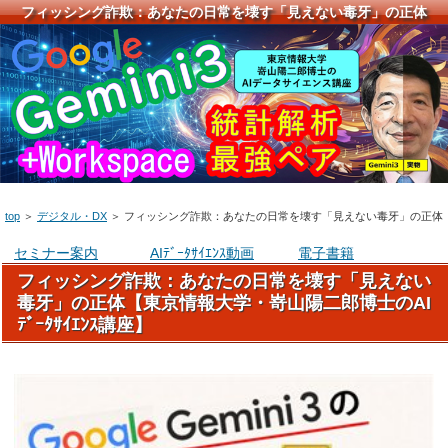
フィッシング詐欺：あなたの日常を壊す「見えない毒牙」の正体
top
＞
デジタル・DX
＞
フィッシング詐欺：あなたの日常を壊す「見えない毒牙」の正体
セミナー案内
AIﾃﾞｰﾀｻｲｴﾝｽ動画
電子書籍
フィッシング詐欺：あなたの日常を壊す「見えない
毒牙」の正体【東京情報大学・嵜山陽二郎博士のAI
ﾃﾞｰﾀｻｲｴﾝｽ講座】