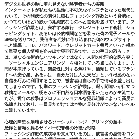
デジタル世界の影に潜む見えない略奪者たちの実態
インターネットが私たちの生活に不可欠なインフラとなった現代に
おいて、その利便性の裏側に潜むフィッシング詐欺という脅威は、
かつてないほど巧妙かつ組織的なものへと進化を遂げています。フ
ィッシング詐欺とは、実在する銀行、クレジットカード会社、ショ
ッピングサイト、あるいは公的機関などを装った偽の電子メールや
SMSを送りつけ、受信者を巧妙に作り込まれた偽のウェブサイト
へと誘導し、ID、パスワード、クレジットカード番号といった極め
て重要な個人情報を盗み出す犯罪行為です。この手口の恐ろしさ
は、単なる技術的なハッキングではなく、人間の心理的な隙を突く
「ソーシャルエンジニアリング」を核としている点にあります。人
間が本来持っている、緊急性に対する焦りや、信頼しているブラン
ドへの安心感、あるいは「自分だけは大丈夫だ」という根拠のない
自信を巧みに利用することで、被害者は自らの手で情報を差し出し
てしまうのです。初期のフィッシング詐欺は、綴り間違いが目立つ
稚拙なメールや、明らかに不自然な日本語を用いたものが主流でし
たが、近年の攻撃はプロフェッショナルな犯罪組織によって高度に
洗練されており、一目見ただけでは本物と見分けがつかないレベル
に達しています。
心理的障壁を崩壊させるソーシャルエンジニアリングの魔手
恐怖と信頼を操るサイバー犯罪者の冷徹な戦略
フィッシング詐欺の成功率を支えているのは、被害者の感情をコン