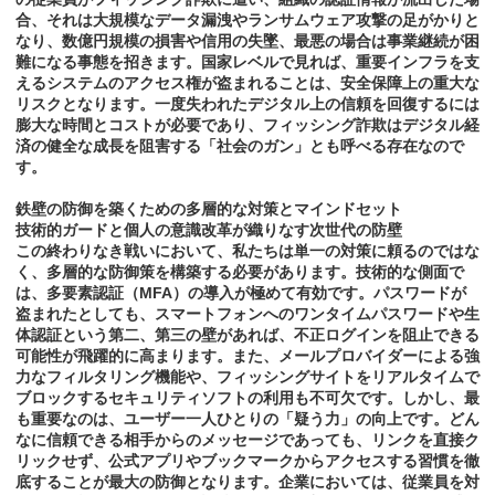
合、それは大規模なデータ漏洩やランサムウェア攻撃の足がかりと
なり、数億円規模の損害や信用の失墜、最悪の場合は事業継続が困
難になる事態を招きます。国家レベルで見れば、重要インフラを支
えるシステムのアクセス権が盗まれることは、安全保障上の重大な
リスクとなります。一度失われたデジタル上の信頼を回復するには
膨大な時間とコストが必要であり、フィッシング詐欺はデジタル経
済の健全な成長を阻害する「社会のガン」とも呼べる存在なので
す。
鉄壁の防御を築くための多層的な対策とマインドセット
技術的ガードと個人の意識改革が織りなす次世代の防壁
この終わりなき戦いにおいて、私たちは単一の対策に頼るのではな
く、多層的な防御策を構築する必要があります。技術的な側面で
は、多要素認証（MFA）の導入が極めて有効です。パスワードが
盗まれたとしても、スマートフォンへのワンタイムパスワードや生
体認証という第二、第三の壁があれば、不正ログインを阻止できる
可能性が飛躍的に高まります。また、メールプロバイダーによる強
力なフィルタリング機能や、フィッシングサイトをリアルタイムで
ブロックするセキュリティソフトの利用も不可欠です。しかし、最
も重要なのは、ユーザー一人ひとりの「疑う力」の向上です。どん
なに信頼できる相手からのメッセージであっても、リンクを直接ク
リックせず、公式アプリやブックマークからアクセスする習慣を徹
底することが最大の防御となります。企業においては、従業員を対