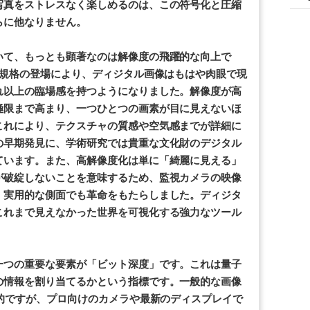
写真をストレスなく楽しめるのは、この符号化と圧縮
らに他なりません。
いて、もっとも顕著なのは解像度の飛躍的な向上で
像規格の登場により、ディジタル画像はもはや肉眼で現
れ以上の臨場感を持つようになりました。解像度が高
極限まで高まり、一つひとつの画素が目に見えないほ
これにより、テクスチャの質感や空気感までが詳細に
の早期発見に、学術研究では貴重な文化財のデジタル
ています。また、高解像度化は単に「綺麗に見える」
が破綻しないことを意味するため、監視カメラの映像
、実用的な側面でも革命をもたらしました。ディジタ
これまで見えなかった世界を可視化する強力なツール
一つの重要な要素が「ビット深度」です。これは量子
の情報を割り当てるかという指標です。一般的な画像
準的ですが、プロ向けのカメラや最新のディスプレイで