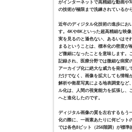
がインターネットで高精細な動画や
の技術が極限まで洗練されているか
近年のディジタル化技術の進歩にお
す。4Kや8Kといった超高精細な映
実を見るのと遜色ない、あるいはそ
まるということは、標本化の密度が
ど微細になったことを意味します。
記録され、医療分野では微細な病変
アーカイブ化に絶大な威力を発揮し
だけでなく、画像を拡大しても情報
解析や衛星写真による地表調査など
ル化は、人間の視覚能力を拡張し、
へと進化したのです。
ディジタル画像の質を左右するもう
化の際に、一画素あたりに何ビット
では各色8ビット（256階調）が標