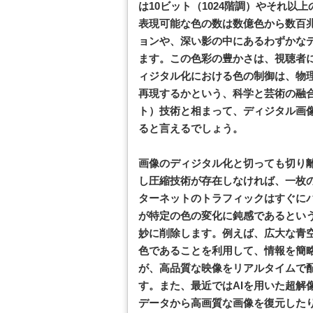
は10ビット（1024階調）やそれ
表現可能な色の数は数億色から数百
ョンや、深い影の中にあるわずかな
ます。この色彩の豊かさは、視聴者
ィジタル化における色の制御は、物
再現するかという、科学と芸術の融
ト）技術と相まって、ディジタル画
ると言えるでしょう。
画像のディジタル化と切っても切り
し圧縮技術が存在しなければ、一枚
ターネットのトラフィックはすぐに
が特定の色の変化に鈍感であるとい
妙に削除します。例えば、広大な青
色であることを利用して、情報を簡
が、高品質な映像をリアルタイムで
す。また、最近ではAIを用いた超解
データから高画質な画像を復元した