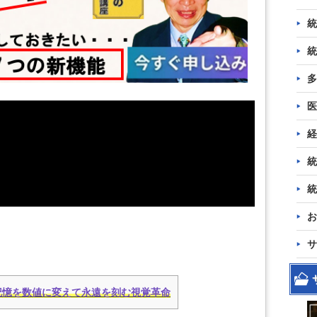
統
統
多
医
経
統
統
お
サ
記憶を数値に変えて永遠を刻む視覚革命