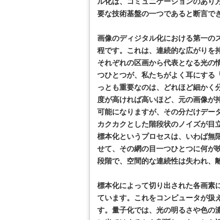
ル化は、コミュニケーションのあり
要な技術基盤の一つであると断言で
画像のディジタル化における第一の
程です。これは、連続的な広がりを
それぞれの区画から代表となる光の
つひとつが、私たちがよく耳にする
っとも重要なのは、どれほど細かく
度が高ければ高いほど、元の画像が
可能になりますが、その分だけデー
カクカクとした階段状のノイズが目
標本化というプロセスは、いわば無
せて、その網の目一つひとつに何が
段階で、空間的な連続性は失われ、
標本化によって切り出された各画素
ています。これをコンピュータが扱
す。量子化では、光の明るさや色の