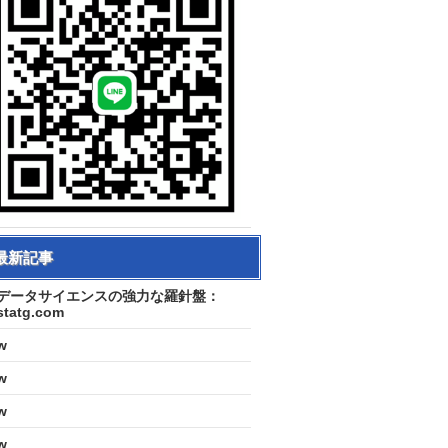
最新記事
データサイエンスの強力な羅針盤：
statg.com
w
w
w
w