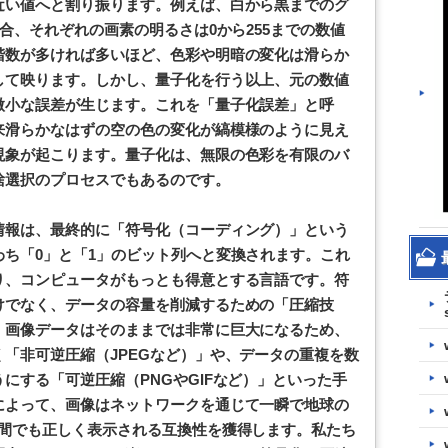
近い値へと割り振ります。例えば、白から黒までのグ
合、それぞれの画素の明るさは0から255までの数値
階数が多ければ多いほど、色彩や明暗の変化は滑らか
して映ります。しかし、量子化を行う以上、元の数値
微小な誤差が生じます。これを「量子化誤差」と呼
来滑らかなはずの空の色の変化が縞模様のように見え
現象が起こります。量子化は、無限の色彩を有限のバ
捨選択のプロセスでもあるのです。
情報は、最終的に「符号化（コーディング）」という
ち「0」と「1」のビット列へと変換されます。これ
り、コンピュータがもっとも得意とする言語です。符
けでなく、データの容量を削減するための「圧縮技
。画像データはそのままでは非常に巨大になるため、
「非可逆圧縮（JPEGなど）」や、データの重複を数
にする「可逆圧縮（PNGやGIFなど）」といった手
によって、画像はネットワークを通じて一瞬で地球の
ス間でも正しく表示される互換性を獲得します。私たち