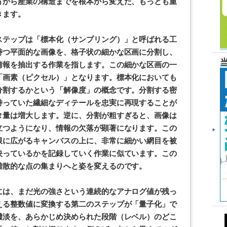
方から産業の構造までを根本から変えた、もっとも重
きます。
ステップは「標本化（サンプリング）」と呼ばれる工
持つ平面的な画像を、格子状の細かな区画に分割し、
情報を抽出する作業を指します。この細かな区画の一
「画素（ピクセル）」となります。標本化においても
分割するかという「解像度」の概念です。分割する密
持っていた繊細なディテールを忠実に再現することが
タ量は増大します。逆に、分割が粗すぎると、画像は
立つようになり、情報の欠落が顕著になります。この
限に広がるキャンバスの上に、非常に細かい網目を被
映っているかを記録していく作業に似ています。この
離散的な点の集まりへと姿を変えるのです。
には、まだ光の強さという連続的なアナログ値が残っ
える整数値に変換する第二のステップが「量子化」で
濃淡を、あらかじめ決められた段階（レベル）のどこ