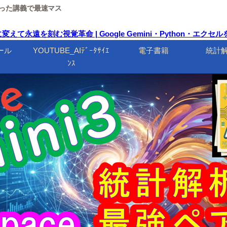
ルを使った講義で最速マス
て永遠を刻む視覚革命 | Google Gemini・Python・エク
ール
YOUTUBE_AIﾃﾞｰﾀｻｲｴ
電子書籍
統計
ﾝｽ