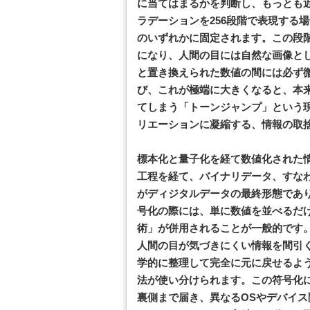
に当てはまるかを判断し、もっとも
ラデーションを256段階で表現する場
のいずれかに固定されます。この段
になり、人間の目には自然な画像と
と置き換えられた数値の間には必ず
び、これが極端に大きくなると、本
てしまう「トーンジャンプ」という
リエーションに凝縮する、情報の取
標本化と量子化を経て数値化された
工程を経て、バイナリデータ、すなわ
がディジタルデータの最終形態であ
号化の際には、単に数値を並べるだ
術」が併用されることが一般的です
人間の目が気づきにくい情報を間引く
学的に整理して完全に元に戻せるよう
法が使い分けられます。この符号化
裏側まで届き、異なるOSやデバイ