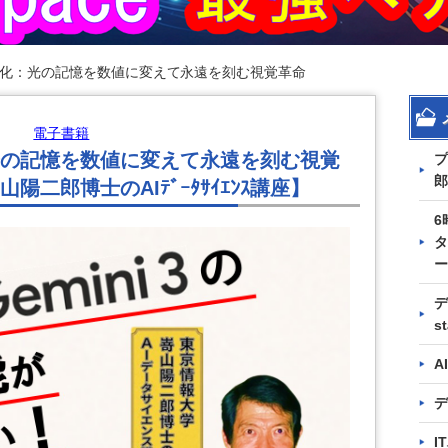
化：光の記憶を数値に変えて永遠を刻む視覚革命
電子書籍
の記憶を数値に変えて永遠を刻む視覚
プ
郎
二郎博士のAIﾃﾞｰﾀｻｲｴﾝｽ講座】
6
タ
ー
デ
s
A
デ
I