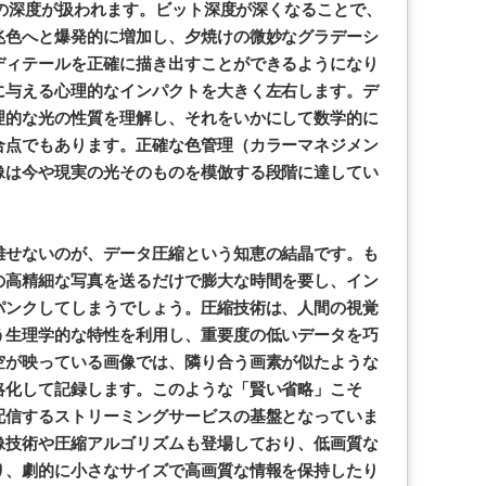
以上の深度が扱われます。ビット深度が深くなることで、
兆色へと爆発的に増加し、夕焼けの微妙なグラデーシ
ディテールを正確に描き出すことができるようになり
に与える心理的なインパクトを大きく左右します。デ
理的な光の性質を理解し、それをいかにして数学的に
合点でもあります。正確な色管理（カラーマネジメン
像は今や現実の光そのものを模倣する段階に達してい
離せないのが、データ圧縮という知恵の結晶です。も
の高精細な写真を送るだけで膨大な時間を要し、イン
パンクしてしまうでしょう。圧縮技術は、人間の視覚
う生理学的な特性を利用し、重要度の低いデータを巧
空が映っている画像では、隣り合う画素が似たような
略化して記録します。このような「賢い省略」こそ
配信するストリーミングサービスの基盤となっていま
像技術や圧縮アルゴリズムも登場しており、低画質な
り、劇的に小さなサイズで高画質な情報を保持したり