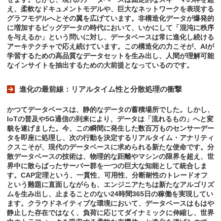
え、柔軟なドキュメントモデルや、巨大なネットワークを表現する
グラフモデルへとその翼を広げています。非構造化データが爆発的
に増加するビッグデータの時代において、いかにして「混沌に秩序
を与えるか」という問いに対し、データベースは常に進化し続ける
アーキテクチャで応え続けています。この構造化の力こそが、AIが
学習するための高品質なデータセットを生み出し、人間が理解可能
なインサイトを抽出するための大前提となっているのです。
進化の最前線：リアルタイム性と分散処理の衝撃
かつてデータベースは、静的なデータの蓄積場所でした。しかし、
IoTの普及や5G通信の到来により、データは「流れるもの」へと変
貌を遂げました。今、この瞬間に発生した数百万ものセンサーデー
タを即座に処理し、次の行動を決定するリアルタイム・アナリティ
クスこそが、現代のデータベースに求められる新たな使命です。分
散データベースの技術は、物理的な距離やマシンの限界を超え、世
界中に散らばったサーバー群を一つの巨大な知能として統合しま
す。CAP定理という、一貫性、可用性、分断耐性のトレードオフ
という難題に直面しながらも、エンジニアたちは新たなアルゴリズ
ムを生み出し、止まることのない24時間365日の稼働を実現してい
ます。クラウドネイティブな環境において、データベースはもはや
静止した存在ではなく、負荷に応じてダイナミックに伸縮し、世界