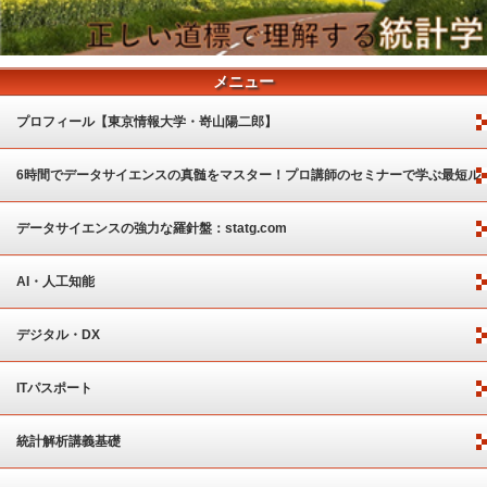
メニュー
プロフィール【東京情報大学・嵜山陽二郎】
6時間でデータサイエンスの真髄をマスター！プロ講師のセミナーで学ぶ最短ル
ート
データサイエンスの強力な羅針盤：statg.com
AI・人工知能
デジタル・DX
ITパスポート
統計解析講義基礎