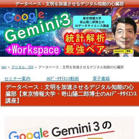
データベース：文明を加速させるデジタル知能の心臓部
top
＞
デジタル・DX
＞
データベース：文明を加速させるデジタル知能の心臓部
セミナー案内
AIﾃﾞｰﾀｻｲｴﾝｽ動画
電子書籍
データベース：文明を加速させるデジタル知能の心
臓部【東京情報大学・嵜山陽二郎博士のAIﾃﾞｰﾀｻｲｴﾝｽ
講座】