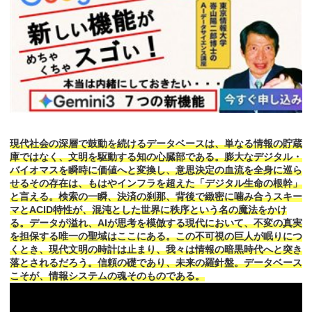
現代社会の深層で鼓動を続けるデータベースは、単なる情報の貯蔵
庫ではなく、文明を駆動する知の心臓部である。膨大なデジタル・
バイオマスを瞬時に価値へと変換し、意思決定の血流を全身に巡ら
せるその存在は、もはやインフラを超えた「デジタル生命の根幹」
と言える。検索の一瞬、決済の刹那、背後で緻密に噛み合うスキー
マとACID特性が、混沌とした世界に秩序という名の魔法をかけ
る。データが溢れ、AIが思考を模倣する現代において、不変の真実
を担保する唯一の聖域はここにある。この不可視の巨人が眠りにつ
くとき、現代文明の時計は止まり、我々は情報の暗黒時代へと突き
落とされるだろう。信頼の礎であり、未来の羅針盤。データベース
こそが、情報システムの魂そのものである。