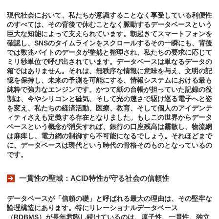
現代社会において、私たちが意識することなく享受している利便性
のすべては、その背後で休むことなく脈動するデータベースという
巨大な知能によって支えられています。朝起きてスマートフォンを
確認し、SNSのタイムラインをスクロールするその一瞬にも、背後
では数兆バイトのデータが整然と整理され、私たちの要求に応じて
ミリ秒単位で呼び出されています。データベースは単なるデータの
箱ではありません。それは、無秩序な情報に意味を与え、文明の記
憶を保持し、未来の予測を可能にする、情報システムにおける最も
純粋で強力なエンジンです。かつて紙の台帳が担っていた記録の役
割は、今やシリコンと磁気、そして光の速さで駆け巡る電子へと姿
を変え、私たちの経済活動、医療、教育、そして個人のアイデンテ
ィティさえも定義する存在となりました。もしこの世界からデータ
ベースという概念が消失すれば、銀行の口座残高は霧散し、物流網
は麻痺し、電力網の制御すら不可能になるでしょう。それほどまで
に、データベースは現代という時代の骨格そのものとなっているの
です。
一貫性の聖域：ACID特性が守る社会の信頼性
データベースが「信頼の礎」と呼ばれる最大の理由は、その堅牢な
論理構造にあります。特にリレーショナルデータベース
（RDBMS）が長年君臨し続けているのは、原子性、一貫性、独立