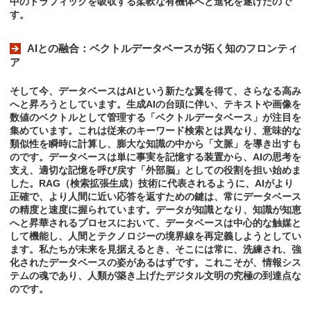
中のトラフィックを吸収する柔軟な有機体へと進化を遂げたので
す。
AIとの融合：ベクトルデータベースが拓く知のフロンティ
ア
そして今、データベースはAIという新たな翼を得て、さらなる高み
へと昇ろうとしています。生成AIの台頭に伴い、テキストや画像を
数値のベクトルとして管理する「ベクトルデータベース」が注目を
集めています。これは従来のキーワード検索とは異なり、意味的な
類似性を瞬時に計算し、膨大な知識の中から「文脈」を導き出すも
のです。データベースは単に事実を記憶する装置から、AIの思考を
支え、適切な記憶を呼び戻す「外部脳」としての役割を担い始めま
した。RAG（検索拡張生成）技術に代表されるように、AIがより
正確で、より人間に近い応答を返すための鍵は、常にデータベース
の精度と速度に握られています。データが知識となり、知識が知恵
へと昇華されるプロセスにおいて、データベースは中心的な触媒と
して機能し、人間とテクノロジーの境界線を再定義しようとしてい
ます。私たちが未来を見据えるとき、そこには常に、洗練され、強
化されたデータベースの姿があるはずです。これこそが、情報シス
テムの魂であり、人類が築き上げたデジタル文明の究極の到達点な
のです。