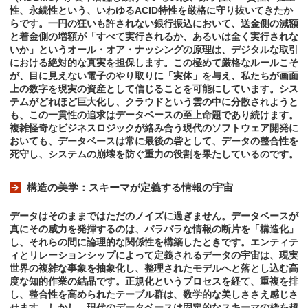
性、永続性という、いわゆるACID特性を厳格に守り抜いてきたか
らです。一円の狂いも許されない銀行振込において、送金側の減額
と着金側の増額が「すべて実行されるか、あるいは全く実行されな
いか」というオール・オア・ナッシングの原理は、デジタルな取引
における絶対的な真実を担保します。この極めて厳格なルールこそ
が、目に見えない電子のやり取りに「実体」を与え、私たちが画面
上の数字を現実の資産として信じることを可能にしています。シス
テムがどれほど巨大化し、クラウドという雲の中に分散されようと
も、この一貫性の追求はデータベースの至上命題であり続けます。
複雑怪奇なビジネスロジックが絡み合う現代のソフトウェア開発に
おいても、データベースは常に最後の砦として、データの整合性を
死守し、システムの崩壊を防ぐ重力の役割を果たしているのです。
構造の美学：スキーマが定義する情報の宇宙
データはそのままではただのノイズに過ぎません。データベースが
真にその威力を発揮するのは、バラバラな情報の断片を「構造化」
し、それらの間に論理的な関係性を構築したときです。エンティテ
ィとリレーションシップによって定義されるデータの宇宙は、現実
世界の複雑な事象を抽象化し、整理されたモデルへと落とし込む高
度な知的作業の結晶です。正規化というプロセスを経て、重複を排
し、整合性を高められたテーブル群は、数学的な美しささえ感じさ
せます。しかし、現代のデータベースは固定的なスキーマの枠を超