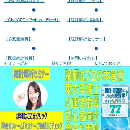
【統計解析講義応用】
【統計解析コラム】
【ChatGPT・Python・Excel】
【統計解析用語集】
【多変量解析】
【統計解析セミナー】
【医療統計解析】
【お問い合わせ】
セミナー詳細
解析ご相談
LINEでお友達