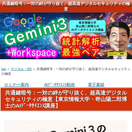
共通鍵暗号：一対の絆が守り抜く、超高速デジタルセキュリティの極
意
top
＞
デジタル・DX
＞
共通鍵暗号：一対の絆が守り抜く、超高速デジタルセキュリティ
の極意
セミナー案内
AIﾃﾞｰﾀｻｲｴﾝｽ動画
電子書籍
共通鍵暗号：一対の絆が守り抜く、超高速デジタル
セキュリティの極意【東京情報大学・嵜山陽二郎博
士のAIﾃﾞｰﾀｻｲｴﾝｽ講座】