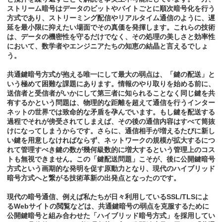
ストリーム暗号はデータのビットやバイトごとに順次暗号化を行う
方式であり、ストリーミング配信やリアルタイム通信のように、遅
延を最小限に抑えたい場面でその真価を発揮します。これらの技術
は、データの機密性を守るだけでなく、その処理の美しさと効率性
において、数学者やエンジニアたちの知恵の結晶と言えるでしょ
う。
共通鍵暗号方式が抱える唯一にして最大の弱点は、「鍵の配送」と
いう極めて困難な課題にあります。情報のやり取りを始める前に、
送信者と受信者がいかにして第三者に知られることなく同じ鍵を共
有するかという問題は、物理的な距離を超えて通信を行うインター
ネットの世界では致命的な矛盾を孕んでいます。もし鍵を配送する
過程でそれが傍受されてしまえば、その後の通信内容はすべて筒抜
けになってしまうからです。さらに、通信相手が増えるたびに新し
い鍵を用意しなければならず、ネットワークの規模が拡大するにつ
れて管理すべき鍵の数が幾何級数的に増大するという管理上のコス
トも無視できません。この「鍵配送問題」こそが、後に公開鍵暗号
方式という画期的な発明を促す原動力となり、現代のハイブリッド
暗号方式へと繋がる技術革新の出発点となったのです。
現代の暗号通信、例えば私たちが日々利用しているSSL/TLSによ
るWebサイトの閲覧などは、共通鍵暗号の弱点を克服するために
公開鍵暗号と組み合わせた「ハイブリッド暗号方式」を採用してい