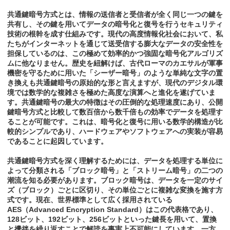
共通鍵暗号方式とは、情報の送信者と受信者が全く同じ一つの鍵を
共有し、その鍵を用いてデータの暗号化と復号を行うセキュリティ
技術の根幹を成す仕組みです。現代の高度情報化社会において、私
たちがインターネットを通じて送受信する膨大なデータの安全性を
担保しているのは、この極めて効率的かつ強固な暗号化アルゴリズ
ムに他なりません。歴史を紐解けば、古代ローマのカエサルが軍事
機密を守るために用いた「シーザー暗号」のような単純な文字の置
き換えも共通鍵暗号の原始的な形と言えますが、現代のデジタル環
境では数学的な複雑さを極めた高度な演算へと進化を遂げていま
す。共通鍵暗号の最大の特徴はその圧倒的な処理速度にあり、公開
鍵暗号方式と比較して数百倍から数千倍もの効率でデータを処理す
ることが可能です。これは、暗号化と復号に用いる数学的構造が比
較的シンプルであり、ハードウェアやソフトウェアへの実装が容易
であることに起因しています。
共通鍵暗号方式を深く理解するためには、データを処理する単位に
よって分類される「ブロック暗号」と「ストリーム暗号」の二つの
潮流を知る必要があります。ブロック暗号は、データを一定のサイ
ズ（ブロック）ごとに区切り、その単位ごとに複雑な変換を施す方
式です。現在、世界標準として広く採用されている
AES（Advanced Encryption Standard）はこの代表格であり、
128ビット、192ビット、256ビットといった鍵長を用いて、置換
と攪拌を繰り返すことで解読を事実上不可能にしています。一方、