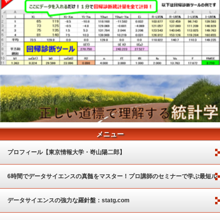
メニュー
プロフィール【東京情報大学・嵜山陽二郎】
6時間でデータサイエンスの真髄をマスター！プロ講師のセミナーで学ぶ最短ル
ート
データサイエンスの強力な羅針盤：statg.com