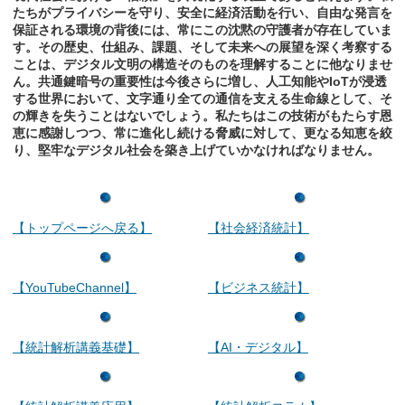
たちがプライバシーを守り、安全に経済活動を行い、自由な発言を
保証される環境の背後には、常にこの沈黙の守護者が存在していま
す。その歴史、仕組み、課題、そして未来への展望を深く考察する
ことは、デジタル文明の構造そのものを理解することに他なりませ
ん。共通鍵暗号の重要性は今後さらに増し、人工知能やIoTが浸透
する世界において、文字通り全ての通信を支える生命線として、そ
の輝きを失うことはないでしょう。私たちはこの技術がもたらす恩
恵に感謝しつつ、常に進化し続ける脅威に対して、更なる知恵を絞
り、堅牢なデジタル社会を築き上げていかなければなりません。
【トップページへ戻る】
【社会経済統計】
【YouTubeChannel】
【ビジネス統計】
【統計解析講義基礎】
【AI・デジタル】