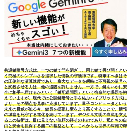
共通鍵暗号方式は、一つの鍵で門を閉ざし、同じ鍵で再び開くとい
う究極のシンプルさを追求した情報の守護神です。特筆すべきはそ
の圧倒的な演算速度であり、膨大なデータを瞬時に不可視の暗号へ
と変貌させる力は、他の追随を許しません。一方で、鍵をいかに安
全に相手へ届けるかという「鍵配送問題」という宿命的な課題を抱
えていますが、現代では公開鍵暗号と手を結ぶハイブリッド方式に
より、その弱点を見事に克服しています。量子コンピュータという
未来の脅威が迫る今、鍵長を拡張し壁をより高くすることで、情報
の城塞を死守する進化を続けています。デジタル文明の血流を支え
るこの技術は、目に見えない信頼の絆そのものであり、私たちの自
由と安全を担保する無二の基盤として、これからも世界の深淵で輝