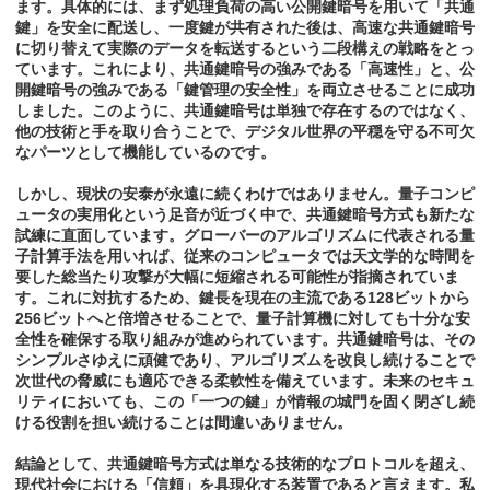
ます。具体的には、まず処理負荷の高い公開鍵暗号を用いて「共通
鍵」を安全に配送し、一度鍵が共有された後は、高速な共通鍵暗号
に切り替えて実際のデータを転送するという二段構えの戦略をとっ
ています。これにより、共通鍵暗号の強みである「高速性」と、公
開鍵暗号の強みである「鍵管理の安全性」を両立させることに成功
しました。このように、共通鍵暗号は単独で存在するのではなく、
他の技術と手を取り合うことで、デジタル世界の平穏を守る不可欠
なパーツとして機能しているのです。
しかし、現状の安泰が永遠に続くわけではありません。量子コンピ
ュータの実用化という足音が近づく中で、共通鍵暗号方式も新たな
試練に直面しています。グローバーのアルゴリズムに代表される量
子計算手法を用いれば、従来のコンピュータでは天文学的な時間を
要した総当たり攻撃が大幅に短縮される可能性が指摘されていま
す。これに対抗するため、鍵長を現在の主流である128ビットから
256ビットへと倍増させることで、量子計算機に対しても十分な安
全性を確保する取り組みが進められています。共通鍵暗号は、その
シンプルさゆえに頑健であり、アルゴリズムを改良し続けることで
次世代の脅威にも適応できる柔軟性を備えています。未来のセキュ
リティにおいても、この「一つの鍵」が情報の城門を固く閉ざし続
ける役割を担い続けることは間違いありません。
結論として、共通鍵暗号方式は単なる技術的なプロトコルを超え、
現代社会における「信頼」を具現化する装置であると言えます。私