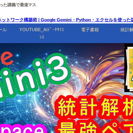
ルを使った講義で最速マス
ワーク構築術 | Google Gemini・Python・エクセルを使
ール
YOUTUBE_AIﾃﾞｰﾀｻｲｴ
電子書籍
統計
ﾝｽ