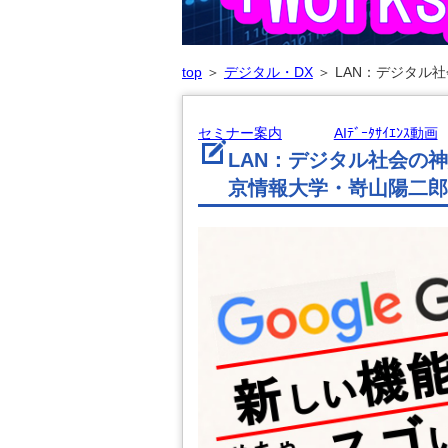
top
＞
デジタル・DX
＞
LAN：デジタル
セミナー案内
AIﾃﾞｰﾀｻｲｴﾝｽ動画
LAN：デジタル社会の
京情報大学・嵜山陽二郎博士