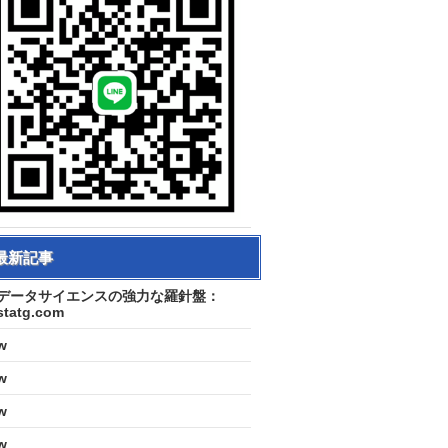
最新記事
データサイエンスの強力な羅針盤：
statg.com
w
w
w
w