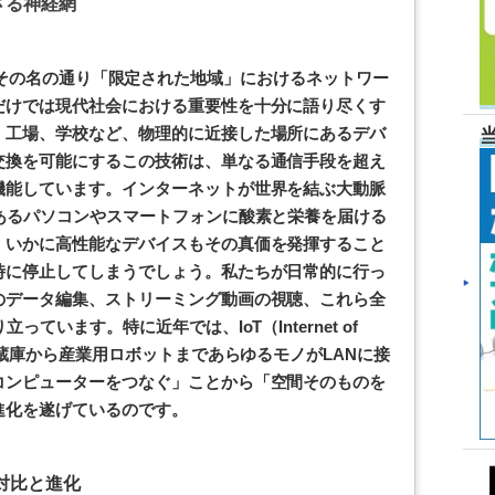
ざる神経網
rk）とは、その名の通り「限定された地域」におけるネットワー
だけでは現代社会における重要性を十分に語り尽くす
、工場、学校など、物理的に近接した場所にあるデバ
交換を可能にするこの技術は、単なる通信手段を超え
機能しています。インターネットが世界を結ぶ大動脈
あるパソコンやスマートフォンに酸素と栄養を届ける
、いかに高性能なデバイスもその真価を発揮すること
時に停止してしまうでしょう。私たちが日常的に行っ
のデータ編集、ストリーミング動画の視聴、これら全
ています。特に近年では、IoT（Internet of
冷蔵庫から産業用ロボットまであらゆるモノがLANに接
コンピューターをつなぐ」ことから「空間そのものを
進化を遂げているのです。
対比と進化