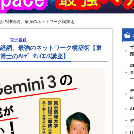
社会の神経網、最強のネットワーク構築術
電子書籍
神経網、最強のネットワーク構築術【東
プ
郎
のAIﾃﾞｰﾀｻｲｴﾝｽ講座】
6
タ
ー
デ
s
A
デ
I