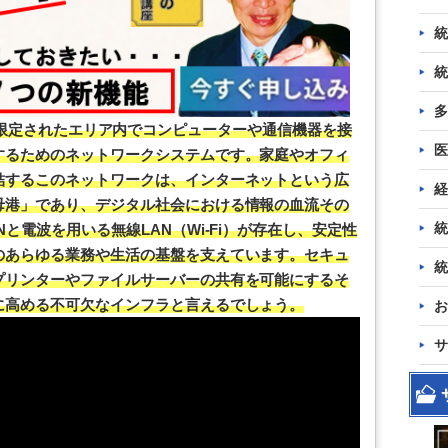
統
統
多
rk）とは、限定されたエリア内でコンピューターや通信機器を接
医
するためのネットワークシステムです。家庭やオフィ
結するこのネットワークは、インターネットという広
経
母港」であり、デジタル社会における情報の血流その
統
と電波を用いる無線LAN（Wi-Fi）が存在し、安定性
のあらゆる業務や生活の基盤を支えています。セキュ
統
プリンターやファイルサーバーの共有を可能にするそ
に高める不可欠なインフラと言えるでしょう。
お
サ