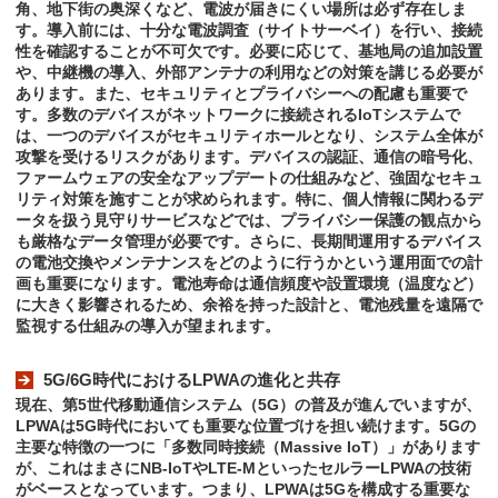
角、地下街の奥深くなど、電波が届きにくい場所は必ず存在しま
す。導入前には、十分な電波調査（サイトサーベイ）を行い、接続
性を確認することが不可欠です。必要に応じて、基地局の追加設置
や、中継機の導入、外部アンテナの利用などの対策を講じる必要が
あります。また、セキュリティとプライバシーへの配慮も重要で
す。多数のデバイスがネットワークに接続されるIoTシステムで
は、一つのデバイスがセキュリティホールとなり、システム全体が
攻撃を受けるリスクがあります。デバイスの認証、通信の暗号化、
ファームウェアの安全なアップデートの仕組みなど、強固なセキュ
リティ対策を施すことが求められます。特に、個人情報に関わるデ
ータを扱う見守りサービスなどでは、プライバシー保護の観点から
も厳格なデータ管理が必要です。さらに、長期間運用するデバイス
の電池交換やメンテナンスをどのように行うかという運用面での計
画も重要になります。電池寿命は通信頻度や設置環境（温度など）
に大きく影響されるため、余裕を持った設計と、電池残量を遠隔で
監視する仕組みの導入が望まれます。
5G/6G時代におけるLPWAの進化と共存
現在、第5世代移動通信システム（5G）の普及が進んでいますが、
LPWAは5G時代においても重要な位置づけを担い続けます。5Gの
主要な特徴の一つに「多数同時接続（Massive IoT）」があります
が、これはまさにNB-IoTやLTE-MといったセルラーLPWAの技術
がベースとなっています。つまり、LPWAは5Gを構成する重要な