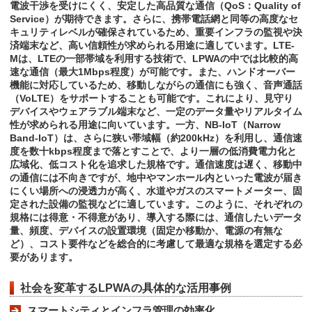
電波干渉を受けにくく、安定した高品質な通信（QoS：Quality of
Service）が期待できます。さらに、携帯電話網と同等の高度なセ
キュリティレベルが確保されているため、重要インフラの監視や決
済端末など、高い信頼性が求められる用途に適しています。LTE-
Mは、LTEの一部帯域を利用する技術で、LPWAの中では比較的高
速な通信（最大1Mbps程度）が可能です。また、ハンドオーバー
機能に対応しているため、移動しながらの通信にも強く、音声通話
（VoLTE）をサポートすることも可能です。これにより、見守り
デバイスやウェアラブル端末など、一定のデータ量やリアルタイム
性が求められる用途に向いています。一方、NB-IoT（Narrow
Band-IoT）は、さらに狭い帯域幅（約200kHz）を利用し、通信速
度を数十kbps程度まで落とすことで、より一層の低消費電力化と
広域化、低コスト化を追求した規格です。通信速度は遅く、移動中
の通信には不向きですが、地中やマンホール内といった電波が届き
にくい場所への浸透力が高く、水道やガスのスマートメーター、固
定された設備の監視などに適しています。このように、それぞれの
規格には得意・不得意があり、導入する際には、通信したいデータ
量、頻度、デバイスの設置環境（固定か移動か、電源の有無な
ど）、コスト要件などを総合的に考慮して最適な規格を選定する必
要があります。
社会を変革するLPWAの具体的な活用事例
スマートシティとインフラ管理の効率化