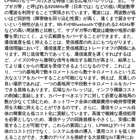
LPWAのもう一つの大きな特徴である広域カバレッジは、主に「サ
ブギガ帯」と呼ばれる920MHz帯（日本では）などの低い周波数帯
の電波を利用することで実現されています。電波には、周波数が低
いほど回折性（障害物を回り込む性質）が高く、遠くまで届きやす
いという特性があります。Wi-FiやBluetoothで使われる2.4GHz帯
などの高い周波数と比較して、サブギガ帯の電波は建物や地形の影
響を受けにくく、より広範囲をカバーすることができます。また、
通信速度を低く抑えることは、受信感度の向上にもつながります。
通信理論において、通信速度と受信感度はトレードオフの関係にあ
ります。同じ送信電力であっても、通信速度を遅くすればするほ
ど、ノイズの中から微弱な信号を検出する能力が高まり、結果とし
てより遠くからの電波を受信できるようになるのです。これによ
り、一つの基地局で数キロメートルから数十キロメートルという広
大なエリアをカバーすることが可能になります。例えば、見通しの
良い場所であれば、一つの基地局で半径数十キロメートルをカバー
できる規格もあります。広域なカバレッジは、インフラ構築コスト
の削減に直結します。カバーすべきエリアに対して必要な基地局の
数が少なくて済むため、ネットワーク全体の構築費用や維持管理費
用を大幅に抑えることができるのです。さらに、通信モジュール自
体の簡素化も低コスト化に貢献しています。高速で複雑な通信処理
を必要としないため、通信チップの回路規模を小さくし、安価に製
造することが可能です。これらの要因により、LPWAはデバイス単
体のコストだけでなく、システム全体の導入・運用コストを低く抑
えることができ、大量のデバイスを接続する大規模なIoT案件にお