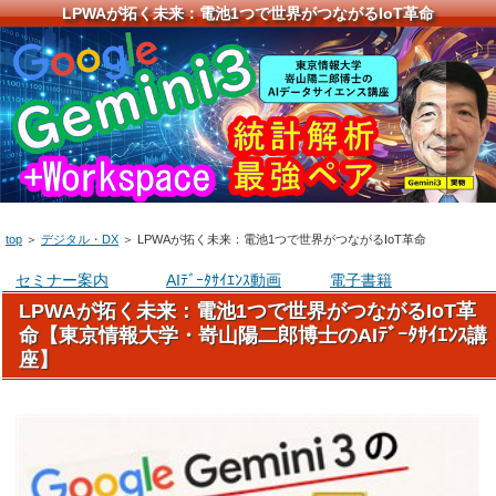
LPWAが拓く未来：電池1つで世界がつながるIoT革命
top
＞
デジタル・DX
＞
LPWAが拓く未来：電池1つで世界がつながるIoT革命
セミナー案内
AIﾃﾞｰﾀｻｲｴﾝｽ動画
電子書籍
LPWAが拓く未来：電池1つで世界がつながるIoT革
命【東京情報大学・嵜山陽二郎博士のAIﾃﾞｰﾀｻｲｴﾝｽ講
座】