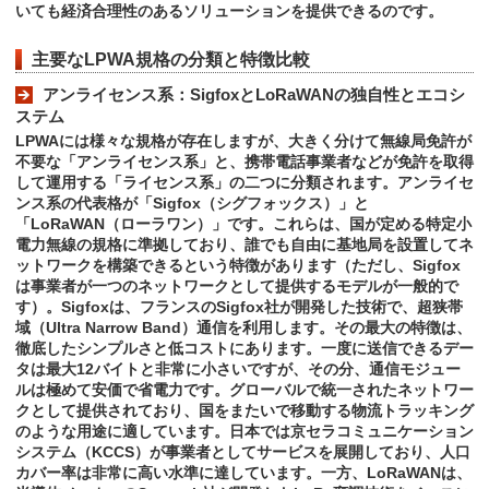
いても経済合理性のあるソリューションを提供できるのです。
主要なLPWA規格の分類と特徴比較
アンライセンス系：SigfoxとLoRaWANの独自性とエコシ
ステム
LPWAには様々な規格が存在しますが、大きく分けて無線局免許が
不要な「アンライセンス系」と、携帯電話事業者などが免許を取得
して運用する「ライセンス系」の二つに分類されます。アンライセ
ンス系の代表格が「Sigfox（シグフォックス）」と
「LoRaWAN（ローラワン）」です。これらは、国が定める特定小
電力無線の規格に準拠しており、誰でも自由に基地局を設置してネ
ットワークを構築できるという特徴があります（ただし、Sigfox
は事業者が一つのネットワークとして提供するモデルが一般的で
す）。Sigfoxは、フランスのSigfox社が開発した技術で、超狭帯
域（Ultra Narrow Band）通信を利用します。その最大の特徴は、
徹底したシンプルさと低コストにあります。一度に送信できるデー
タは最大12バイトと非常に小さいですが、その分、通信モジュー
ルは極めて安価で省電力です。グローバルで統一されたネットワー
クとして提供されており、国をまたいで移動する物流トラッキング
のような用途に適しています。日本では京セラコミュニケーション
システム（KCCS）が事業者としてサービスを展開しており、人口
カバー率は非常に高い水準に達しています。一方、LoRaWANは、