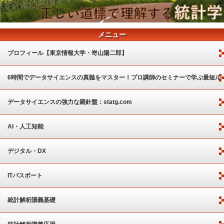
メニュー
プロフィール【東京情報大学・嵜山陽二郎】
6時間でデータサイエンスの真髄をマスター！プロ講師のセミナーで学ぶ最短ル
ート
データサイエンスの強力な羅針盤：statg.com
AI・人工知能
デジタル・DX
ITパスポート
統計解析講義基礎