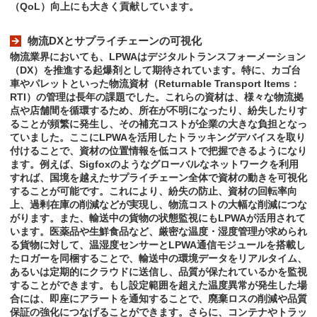
（QoL）向上にも大きく貢献しています。
物流DXとサプライチェーンの可視化
物流業界においても、LPWAはデジタルトランスフォーメーション
（DX）を推進する起爆剤として期待されています。特に、カゴ台
車やパレットといった物流資材（Returnable Transport Items：
RTI）の管理は長年の課題でした。これらの資材は、様々な物流拠
点や店舗間を循環するため、所在が不明になったり、紛失したりす
ることが頻繁に発生し、その補充コストが企業の大きな負担となっ
ていました。ここにLPWAを活用したトラッキングデバイスを取り
付けることで、資材の位置情報を低コストで把握できるようになり
ます。例えば、Sigfoxのようなグローバルなネットワークを利用
すれば、国境を越えたサプライチェーン全体で資材の動きを可視化
することが可能です。これにより、紛失の防止、資材の回転率向
上、過剰在庫の削減などが実現し、物流コストの大幅な削減につな
がります。また、輸送中の貨物の状態監視にもLPWAが活用されて
います。医薬品や生鮮食品など、厳密な温度・湿度管理が求められ
る貨物に対して、温湿度センサーとLPWA通信モジュールを搭載し
たロガーを同梱することで、輸送中の環境データをリアルタイム、
あるいは定期的にクラウドに送信し、品質が保たれているかを監視
することができます。もし設定範囲を超えた温度異常が発生した場
合には、即座にアラートを通知することで、廃棄ロスの削減や品質
保証の強化につなげることができます。さらに、コンテナやトラッ