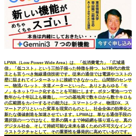
LPWA（Low Power Wide Area）は、「低消費電力」「広域通
信」「低コスト」という三拍子揃った特徴を持つ、IoT時代の救世
主とも言うべき無線通信技術です。従来の通信では電源やコストの
壁に阻まれてインターネットに接続できなかった、山間部のセンサ
ー、物流パレット、水道メーターといった、ありとあらゆる「モ
ノ」をネットワーク化することを可能にします。ボタン電池一つで
数年から十年以上も稼働し、一つの基地局で数キロから数十キロも
の広範囲をカバーするその能力は、スマートシティ、物流DX、ス
マートアグリといった変革を現実のものとし、社会全体の効率化と
新たな価値創造を加速させています。LPWAは、単なる通信手段の
選択肢の一つではなく、世界の隅々まで神経網を張り巡らせ、真の
デジタル社会、そして持続可能な未来を築くための不可欠なインフ
ラストラクチャとして、その重要性を爆発的に高めているのです。