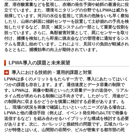
度、溶存酸素量などを監視し、赤潮の発生予測や給餌の最適化に役
立てています。また、環境モニタリングの分野でもLPWAは威力を
発揮しています。河川の水位を監視して洪水の危険をいち早く察知
したり、山林の斜面に傾斜センサーを設置して土砂崩れの予兆を検
知したりするなど、防災・減災システムの一部として重要な役割を
担っています。さらに、鳥獣被害対策として、罠にセンサーを取り
付け、捕獲を検知したら即座に猟友会などの管理者に通知するシス
テムも普及し始めています。これにより、見回りの負担が軽減され
るとともに、捕獲効率の向上が期待されています。
LPWA導入の課題と未来展望
導入における技術的・運用的課題と対策
LPWAは多くのメリットをもたらす一方で、導入にあたってはいく
つかの課題も存在します。まず、通信速度とデータ容量の制限で
す。LPWAは、画像や動画といった大容量データの送信や、リアル
タイム性が求められる制御には不向きです。したがって、用途がこ
の制限内に収まるかどうかを慎重に検討する必要があります。も
し、現場の状況を画像で確認したいといったニーズがある場合は、
LPWAと他の通信手段（例えば、イベント発生時のみLTEで画像を
送信するなど）を組み合わせるハイブリッドな構成を検討する必要
があります。次に、カバレッジと接続性の問題です。広域カバレッ
ジが特徴とはいえ、山間部の谷間や、ビルが密集する都市部の死