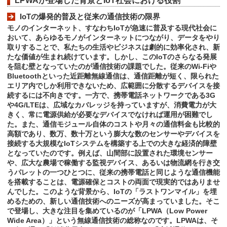
LPWAが登場した背景とIoT社会における役割
IoTの爆発的普及と従来の通信技術の限界
モノのインターネット、すなわちIoTが急速に普及する現代社会に
おいて、あらゆるモノがインターネットにつながり、データをやり
取りすることで、私たちの生活やビジネスは劇的に効率化され、新
たな価値が生まれ続けています。しかし、このIoTのさらなる発展
を阻む壁となっていたのが通信技術の課題でした。従来のWi-Fiや
Bluetoothといった近距離無線通信は、通信距離が短く、限られた
エリア内でしか利用できないため、広範囲に分散するデバイスを接
続するには不向きです。一方で、携帯電話ネットワークである3G
や4G/LTEは、広域なカバレッジを持っていますが、消費電力が大
きく、常に電源供給が必要なデバイスでなければ運用が困難でし
た。また、通信モジュール自体のコストや月々の通信料金も比較的
高額であり、数万、数十万という膨大な数のセンサーやデバイスを
接続する大規模なIoTシステムを構築する上での大きな経済的障壁
となっていたのです。例えば、山間部に設置された環境センサー
や、広大な農場で稼働する監視デバイス、あるいは物流網を行き交
うパレットの一つひとつに、従来の携帯電話と同じような通信機能
を搭載することは、電源確保とコストの両面で現実的ではありませ
んでした。このような背景から、IoTの「ラストワンマイル」を埋
めるための、新しい通信技術へのニーズが高まっていました。そこ
で登場し、大きな注目を集めているのが「LPWA（Low Power
Wide Area）」という無線通信技術の総称なのです。LPWAは、そ