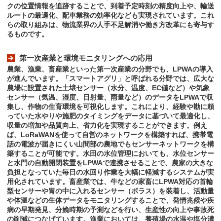
クの位置情報を追跡することで、到着予定時刻の精度向上や、輸送
ルートの最適化、配車業務の効率化なども実現されています。これ
らの取り組みは、物流業界の人手不足解消や働き方改革にも寄与す
るものです。
第一次産業と環境モニタリングへの応用
農業、漁業、畜産業といった第一次産業の分野でも、LPWAの導入
が進んでいます。「スマートアグリ」と呼ばれる分野では、広大な
農場に設置された土壌センサー（水分、温度、EC値など）や気象
センサー（気温、湿度、日射量、雨量など）のデータをLPWAで収
集し、作物の生育環境を可視化します。これにより、経験や勘に頼
っていた水やりや施肥のタイミングをデータに基づいて最適化し、
収量の増加や品質向上、省力化を実現することができます。例え
ば、LoRaWANを使って自営のネットワークを構築すれば、携帯電
話の電波が届きにくい山間部の農地でもセンサーネットワークを構
築することが可能です。水田の水位管理においても、水位センサー
と水門の自動開閉装置をLPWAで連携させることで、農家の大きな
負担となっていた毎日の水回り作業を大幅に軽減するシステムが実
用化されています。畜産業では、牛などの家畜にLPWA対応の首輪
型センサーや胃の中に入れるセンサー（ボラス）を装着し、活動量
や体温などの生体データをモニタリングすることで、発情兆候や疾
病の早期発見、分娩時期の予測などを行い、生産性の向上や事故死
の削減につなげています。漁業においては、養殖場の水温や塩分濃