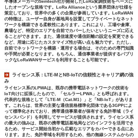
半導体メーカーのSemtech社が開発したLoRa変調技術をベースに
したオープンな規格です。LoRa Allianceという業界団体が仕様を
策定しており、世界中の多くの企業が参画しています。LoRaWAN
の特徴は、ユーザー自身が基地局を設置してプライベートなネット
ワークを構築できる柔軟性にあります。これにより、工場や倉庫、
農場など、特定のエリアを自前でカバーしたいというニーズに応え
ることができます。また、通信速度や通信距離の設定を変更できる
など、用途に応じたカスタマイズ性が高い点も魅力です。ただし、
自前でネットワークを構築・運用する場合は、そのための専門知識
や手間が必要となります。もちろん、通信事業者が提供するパブリ
ックなLoRaWANサービスを利用することも可能です。
ライセンス系：LTE-MとNB-IoTの信頼性とキャリア網の強
み
ライセンス系のLPWAは、既存の携帯電話ネットワークの技術を
IoT向けに拡張したもので、「セルラーLPWA」とも呼ばれます。
代表的な規格として「LTE-M（Cat.M1）」と「NB-IoT」がありま
す。これらは、世界の主要な通信規格標準化団体である3GPPによ
って標準化されており、携帯通信事業者が保有する免許帯域（ライ
センスバンド）を利用してサービスが提供されます。ライセンス系
の最大の強みは、既存の携帯電話基地局などのインフラを活用でき
るため、サービス開始当初から広範なエリアをカバーできる点にあ
ります。また、免許帯域を利用するため、他の無線システムからの