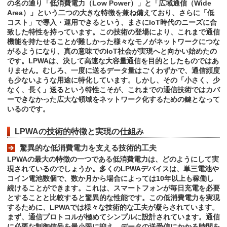
の名の通り「低消費電力（Low Power）」と「広域通信（Wide
Area）」という二つの大きな特徴を兼ね備えており、さらに「低
コスト」で導入・運用できるという、まさにIoT時代のニーズに合
致した特性を持っています。この技術の登場により、これまで通信
機能を持たせることが難しかった様々なモノがネットワークにつな
がるようになり、真の意味でのIoT社会が実現へと向かい始めたの
です。LPWAは、決して高速な大容量通信を目的としたものではあ
りません。むしろ、一度に送るデータ量はごくわずかで、通信頻度
も少ないような用途に特化しています。しかし、その「小さく、少
なく、長く」送るという特性こそが、これまでの通信技術ではカバ
ーできなかった広大な領域をネットワーク化するための鍵となって
いるのです。
LPWAの技術的特徴と実現の仕組み
驚異的な低消費電力を支える技術的工夫
LPWAの最大の特徴の一つである低消費電力は、どのようにして実
現されているのでしょうか。多くのLPWAデバイスは、単三電池や
コイン電池数個で、数か月から場合によっては10年以上も稼働し
続けることができます。これは、スマートフォンが毎日充電を必要
とすることと比較すると驚異的な性能です。この低消費電力を実現
するために、LPWAでは様々な技術的な工夫が凝らされています。
まず、通信プロトコルが極めてシンプルに設計されています。通信
に必要な制御信号を最小限に抑え、データの送受信にかかる時間を