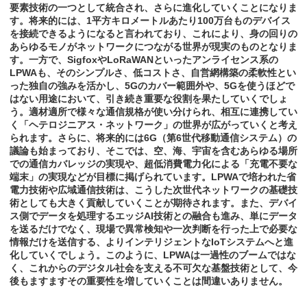
要素技術の一つとして統合され、さらに進化していくことになりま
す。将来的には、1平方キロメートルあたり100万台ものデバイス
を接続できるようになると言われており、これにより、身の回りの
あらゆるモノがネットワークにつながる世界が現実のものとなりま
す。一方で、SigfoxやLoRaWANといったアンライセンス系の
LPWAも、そのシンプルさ、低コストさ、自営網構築の柔軟性とい
った独自の強みを活かし、5Gのカバー範囲外や、5Gを使うほどで
はない用途において、引き続き重要な役割を果たしていくでしょ
う。適材適所で様々な通信規格が使い分けられ、相互に連携してい
く「ヘテロジニアス・ネットワーク」の世界が広がっていくと考え
られます。さらに、将来的には6G（第6世代移動通信システム）の
議論も始まっており、そこでは、空、海、宇宙を含むあらゆる場所
での通信カバレッジの実現や、超低消費電力化による「充電不要な
端末」の実現などが目標に掲げられています。LPWAで培われた省
電力技術や広域通信技術は、こうした次世代ネットワークの基礎技
術としても大きく貢献していくことが期待されます。また、デバイ
ス側でデータを処理するエッジAI技術との融合も進み、単にデータ
を送るだけでなく、現場で異常検知や一次判断を行った上で必要な
情報だけを送信する、よりインテリジェントなIoTシステムへと進
化していくでしょう。このように、LPWAは一過性のブームではな
く、これからのデジタル社会を支える不可欠な基盤技術として、今
後もますますその重要性を増していくことは間違いありません。