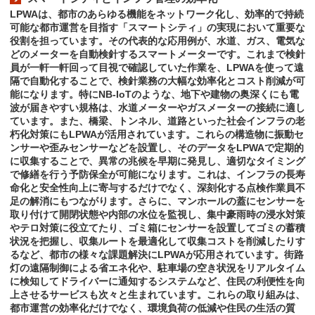
LPWAは、都市のあらゆる機能をネットワーク化し、効率的で持続
可能な都市運営を目指す「スマートシティ」の実現において重要な
役割を担っています。その代表的な応用例が、水道、ガス、電気な
どのメーターを自動検針するスマートメーターです。これまで検針
員が一軒一軒回って目視で確認していた作業を、LPWAを使って遠
隔で自動化することで、検針業務の大幅な効率化とコスト削減が可
能になります。特にNB-IoTのような、地下や建物の奥深くにも電
波が届きやすい規格は、水道メーターやガスメーターの接続に適し
ています。また、橋梁、トンネル、道路といった社会インフラの老
朽化対策にもLPWAが活用されています。これらの構造物に振動セ
ンサーや歪みセンサーなどを設置し、そのデータをLPWAで定期的
に収集することで、異常の兆候を早期に発見し、適切なタイミング
で修繕を行う予防保全が可能になります。これは、インフラの長寿
命化と安全性向上に寄与するだけでなく、深刻化する点検作業員不
足の解消にもつながります。さらに、マンホールの蓋にセンサーを
取り付けて開閉状態や内部の水位を監視し、集中豪雨時の浸水対策
やテロ対策に役立てたり、ゴミ箱にセンサーを設置してゴミの蓄積
状況を把握し、収集ルートを最適化して収集コストを削減したりす
るなど、都市の様々な課題解決にLPWAが応用されています。街路
灯の遠隔制御による省エネ化や、駐車場の空き状況をリアルタイム
に検知してドライバーに通知するシステムなど、住民の利便性を向
上させるサービスも次々と生まれています。これらの取り組みは、
都市運営の効率化だけでなく、環境負荷の低減や住民の生活の質