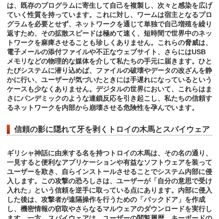
は、既存のプログラムに寄生して自己を複製し、次々と感染を広げ
ていく性質を持っています。これに対し、ワームは宿主となるプロ
グラムを必要とせず、ネットワークを通じて単独で自己増殖を繰り
返すため、その拡散スピードは極めて速く、短時間で世界中のネッ
トワークを麻痺させることも珍しくありません。これらの脅威は、
電子メールの添付ファイルや不正なウェブサイト、さらにはUSB
メモリなどの物理的な媒体を介して私たちの手元に届きます。ひと
たびシステムに潜り込めば、ファイルの破壊やデータの改ざんを静
かに行い、ユーザーが気づいたときには手遅れになっているという
ケースも少なくありません。デジタルの世界において、これらはま
さにパンデミックのような連鎖反応を引き起こし、私たちの信頼す
るネットワークを内部から崩壊させる危険性を孕んでいます。
信頼の影に隠れて牙を剥くトロイの木馬とスパイウェア
ギリシャ神話に由来する名を持つトロイの木馬は、その名の通り、
一見すると便利なアプリケーションや有益なソフトウェアを装って
ユーザーを欺き、自らインストールさせることでシステム内部に侵
入します。この攻撃の恐ろしさは、ユーザーが「自分の意思で受け
入れた」という信頼を逆手に取っている点にあります。内部に侵入
した後は、攻撃者が遠隔操作を行うための「バックドア」を作成
し、機密情報の窃取やさらなるマルウェアのダウンロードを実行し
ます。一方、スパイウェアは、ユーザーの閲覧履歴、キーボードの