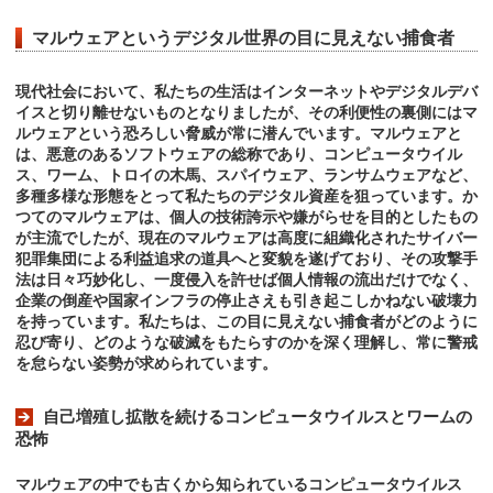
マルウェアというデジタル世界の目に見えない捕食者
現代社会において、私たちの生活はインターネットやデジタルデバ
イスと切り離せないものとなりましたが、その利便性の裏側にはマ
ルウェアという恐ろしい脅威が常に潜んでいます。マルウェアと
は、悪意のあるソフトウェアの総称であり、コンピュータウイル
ス、ワーム、トロイの木馬、スパイウェア、ランサムウェアなど、
多種多様な形態をとって私たちのデジタル資産を狙っています。か
つてのマルウェアは、個人の技術誇示や嫌がらせを目的としたもの
が主流でしたが、現在のマルウェアは高度に組織化されたサイバー
犯罪集団による利益追求の道具へと変貌を遂げており、その攻撃手
法は日々巧妙化し、一度侵入を許せば個人情報の流出だけでなく、
企業の倒産や国家インフラの停止さえも引き起こしかねない破壊力
を持っています。私たちは、この目に見えない捕食者がどのように
忍び寄り、どのような破滅をもたらすのかを深く理解し、常に警戒
を怠らない姿勢が求められています。
自己増殖し拡散を続けるコンピュータウイルスとワームの
恐怖
マルウェアの中でも古くから知られているコンピュータウイルス