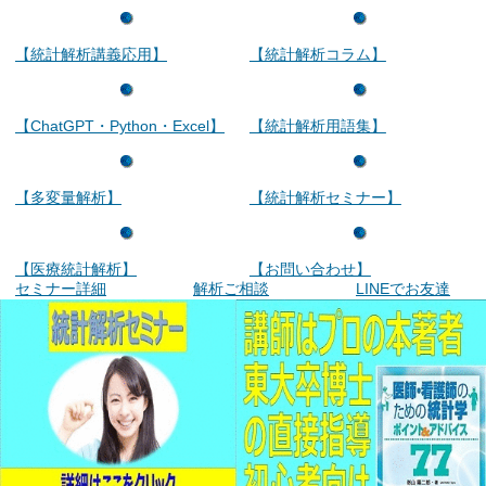
【統計解析講義応用】
【統計解析コラム】
【ChatGPT・Python・Excel】
【統計解析用語集】
【多変量解析】
【統計解析セミナー】
【医療統計解析】
【お問い合わせ】
セミナー詳細
解析ご相談
LINEでお友達