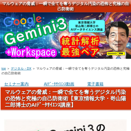
マルウェアの脅威：一瞬で全てを奪うデジタル汚染の恐怖と究極の自
己防衛術
top
＞
デジタル・DX
＞
マルウェアの脅威：一瞬で全てを奪うデジタル汚染の恐怖と究極
の自己防衛術
セミナー案内
AIﾃﾞｰﾀｻｲｴﾝｽ動画
電子書籍
マルウェアの脅威：一瞬で全てを奪うデジタル汚染
の恐怖と究極の自己防衛術【東京情報大学・嵜山陽
二郎博士のAIﾃﾞｰﾀｻｲｴﾝｽ講座】