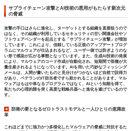
サプライチェーン攻撃とAI技術の悪用がもたらす新次元
の脅威
攻撃の手口はさらに進化し、ターゲットとする組織を直接狙うので
はなく、その組織が利用しているセキュリティの甘い関連会社やソ
フトウェアベンダーを起点とする「サプライチェーン攻撃」が増加
しています。これにより、信頼している正規のアップデートプログ
ラムにマルウェアが仕込まれるなど、ユーザー側では防ぎようのな
い形で感染が広がる事態となっています。また、生成AI技術の発展
により、マルウェアのコード作成が自動化され、短期間で亜種が大
量生産されるようになっています。AIを用いた巧妙なフィッシング
メールは、人間が書いたものと見分けがつかないほど自然で説得力
があり、ベテランのIT担当者ですら欺かれることがあります。マル
ウェアはもはや単なるプログラムではなく、AIという知能を得て、
私たちの心理的隙を突く高度な戦略兵器へと進化を遂げているので
す。
防衛の要となるゼロトラストモデルと一人ひとりの意識改
革
これほどまでに強力かつ多様化したマルウェアの脅威に対抗するた