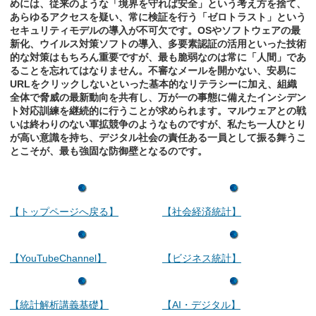
めには、従来のような「境界を守れば安全」という考え方を捨て、
あらゆるアクセスを疑い、常に検証を行う「ゼロトラスト」という
セキュリティモデルの導入が不可欠です。OSやソフトウェアの最
新化、ウイルス対策ソフトの導入、多要素認証の活用といった技術
的な対策はもちろん重要ですが、最も脆弱なのは常に「人間」であ
ることを忘れてはなりません。不審なメールを開かない、安易に
URLをクリックしないといった基本的なリテラシーに加え、組織
全体で脅威の最新動向を共有し、万が一の事態に備えたインシデン
ト対応訓練を継続的に行うことが求められます。マルウェアとの戦
いは終わりのない軍拡競争のようなものですが、私たち一人ひとり
が高い意識を持ち、デジタル社会の責任ある一員として振る舞うこ
とこそが、最も強固な防御壁となるのです。
【トップページへ戻る】
【社会経済統計】
【YouTubeChannel】
【ビジネス統計】
【統計解析講義基礎】
【AI・デジタル】