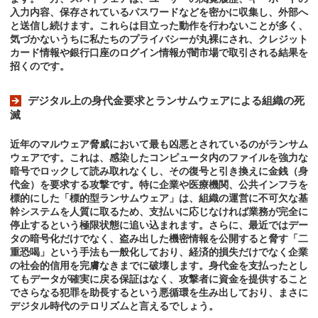
入力内容、保存されているパスワードなどを密かに収集し、外部へ
と送信し続けます。これらは目立った動作を行わないことが多く、
気づかないうちに私たちのプライバシーが丸裸にされ、クレジット
カード情報や銀行口座のログイン情報が闇市場で取引される結果を
招くのです。
デジタル上の身代金要求とランサムウェアによる組織の死
滅
近年のマルウェア脅威において最も凶悪とされているのがランサム
ウェアです。これは、感染したコンピュータ内のファイルを強力な
暗号でロックして読み取れなくし、その復号と引き換えに金銭（身
代金）を要求する攻撃です。特に企業や医療機関、公共インフラを
標的にした「標的型ランサムウェア」は、組織の運営に不可欠な基
幹システムを人質に取るため、支払いに応じなければ業務が完全に
停止するという極限状態に追い込まれます。さらに、最近ではデー
タの暗号化だけでなく、盗み出した機密情報を公開すると脅す「二
重恐喝」という手法も一般化しており、経済的損失だけでなく企業
の社会的信用を完膚なきまでに破壊します。身代金を支払ったとし
てもデータが確実に戻る保証はなく、攻撃者に資金を提供すること
でさらなる犯罪を助長するという悪循環を生み出しており、まさに
デジタル時代のテロリズムと言えるでしょう。