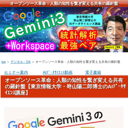
オープンソース革命：人類の知性を繋ぎ変える共有の羅針盤
top
＞
デジタル・DX
＞
オープンソース革命：人類の知性を繋ぎ変える共有の羅針盤
セミナー案内
AIﾃﾞｰﾀｻｲｴﾝｽ動画
電子書籍
オープンソース革命：人類の知性を繋ぎ変える共有
の羅針盤【東京情報大学・嵜山陽二郎博士のAIﾃﾞｰﾀｻ
ｲｴﾝｽ講座】