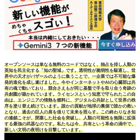
オープンソースは単なる無料のコードではなく、独占を排し人類の
英知を民主化する「知の聖域」です。透明性が脆弱性を駆逐し、世
界中の天才がバザールのように集うことで、一企業では不可能な爆
発的進化を成し遂げました。今やインターネットやAIの心臓部は共
有の魂で動いており、競合さえもが同じ基盤で手を取り合う奇跡の
共創圏が築かれています。ライセンスという知恵で守られたこの自
由は、エンジニアの情熱を燃料に、デジタル公共財として世界の秩
序を塗り替え続けています。誰かの貢献が地球の裏側で誰かの救い
となり、過去の巨人の肩を借りて未来を照らす。この終わりなき知
の連鎖こそが、閉塞した社会を突破し、人類の可能性を無限に拡張
する最強の武器なのです。私たちは今、共有という革命の渦中で、
新しい文明の夜明けを目撃しています。