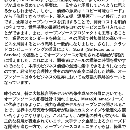
プが成功を収めている事実は、一見すると矛盾しているように思え
るかもしれません。しかし、価値の源泉は「コピー可能なコード」
から「信頼できるサポート、導入支援、運用保守」へと移行したの
です。企業はオープンソースを採用することで、開発コストを劇的
に抑えつつ、世界基準の最新技術を自社のサービスに取り入れるこ
とができます。また、オープンソースプロジェクトを主導すること
で、業界のスタンダードを確立し、その周辺で付加価値の高いサー
ビスを展開するという戦略も一般的になりました。さらに、クラウ
ドコンピューティングの普及により、SaaS（Software as a
Service）の基盤としてオープンソースが活用される場面が飛躍的
に増えました。これにより、開発者はツールの構築に時間を費やす
のではなく、本来のビジネス価値の創造に集中できるようになった
のです。経済的な合理性と共有の精神が高度に融合した結果、オー
プンソースは今やビジネスの世界においても最強の戦略的ツールと
なっています。
昨今のAI、特に大規模言語モデルや画像生成AIの分野においても、
オープンソースの影響は計り知れません。MetaのLlamaシリーズ
に代表されるように、強力な基盤モデルがオープンに公開されるこ
とで、世界中の研究者や開発者が独自のカスタマイズや最適化を競
い合うようになりました。これにより、AI技術の独占が防がれ、民
主的な発展が促進されています。大手テック企業によるクローズド
な開発が進む一方で、オープンソースコミュニティからは、軽量で