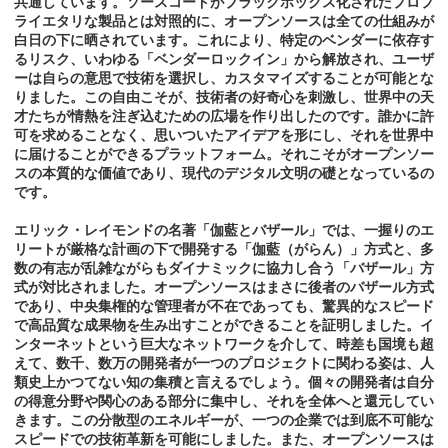
共通しています。ソースコードがブラックボックス化されたプロプ
ライエタリな製品とは対照的に、オープンソースは全ての仕組みが
白日の下に晒されています。これにより、特定のベンダーに依存す
るリスク、いわゆる「ベンダーロックイン」から解放され、ユーザ
ーは自らの意思で技術を選択し、カスタマイズすることが可能とな
りました。この自由こそが、技術者の好奇心を刺激し、世界中の天
才たちが情熱を注ぎ込むための広場を作り出したのです。誰かに許
可を求めることなく、思いついたアイデアを形にし、それを世界中
に届けることができるプラットフォーム。それこそがオープンソー
スの本質的な価値であり、現代のデジタル文明の礎となっているの
です。
エリック・レイモンドの名著「伽藍とバザール」では、一握りのエ
リートが厳格な計画の下で開発する「伽藍（がらん）」方式と、多
数の有志が乱雑ながらもダイナミックに協力し合う「バザール」方
式が対比されました。オープンソースはまさに後者のバザール方式
であり、中央集権的な管理者が不在であっても、驚異的なスピード
で高品質な成果物を生み出すことができることを証明しました。イ
ンターネットという巨大なネットワークを介して、時差も国境も超
えて、数千、数万の開発者が一つのプロジェクトに関わる姿は、人
類史上かつてない知の集積と言えるでしょう。個々の開発者は自分
の得意分野や関心のある部分に集中し、それを全体へと還元してい
きます。この分散型のエネルギーが、一つの企業では到底不可能な
スピードでの技術革新を可能にしました。また、オープンソースは