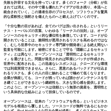
失敗を許容する文化を持っています。多くのフォーク（分岐）が生
まれては消え、その中で最も優れたアイデアが生き残り、本流へと
統合されていく。この適者生存のプロセスが、ソフトウェアを驚異
的な柔軟性と強靭さを備えたものへと鍛え上げていくのです。
「十分な数の目があれば、全てのバグは洗い出される」というリー
ナス・トーバルズの言葉、いわゆる「リーナスの法則」は、オープ
ンソースのセキュリティ的な優位性を象徴しています。コードが公
開されていることは、脆弱性が悪用されるリスクを高めるのではな
く、むしろ世界中のセキュリティ専門家や開発者による絶え間ない
監査を可能にします。秘密にすることで守る「隠蔽によるセキュリ
ティ」とは異なり、オープンソースは「透明性によるセキュリテ
ィ」を選びました。問題が発見されれば即座にパッチが作成され、
世界中に配布される。この迅速なレスポンスは、クローズドな環境
では到底実現できません。さらに、悪意のあるバックドアが仕込ま
れるリスクも、多くの人の目に触れることで極めて低くなります。
企業が倒産しても、コードが残っていれば誰かがメンテナンスを引
き継ぐことができるという継続性も、大きな安心感を提供します。
このように、オープンソースは信頼という無形の資産を、透明性と
いう具体的な仕組みによって担保しているのです。
オープンソースは、従来の「ソフトウェアを売る」というビジネス
モデルを根底から覆しました。ソースコードが無料であるにもかか
わらず、Red Hatのような巨大企業が成長し、多くのスタートアッ