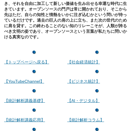
き、それを自由に加工して新しい価値を生み出せる幸運な時代に生
きています。オープンソースの門戸は常に開かれており、そこから
先はただ、自らの知性と情熱をいかに注ぎ込むかという問いが待っ
ているだけです。過去の巨人の肩の上に立ち、また次の世代のため
に肩を貸す。この終わることのない知のリレーこそが、人類が誇る
べき文明の姿であり、オープンソースという言葉が私たちに問いか
ける真実なのです。
【トップページへ戻る】
【社会経済統計】
【YouTubeChannel】
【ビジネス統計】
【統計解析講義基礎】
【AI・デジタル】
【統計解析講義応用】
【統計解析コラム】