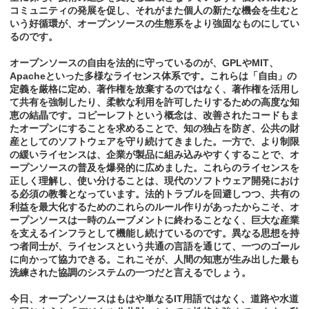
コミュニティの発展を促し、それがまた個人の新たな機会を生むと
いう好循環が、オープンソースの生態系をより強固なものにしてい
るのです。
オープンソースの自由を法的に守っているのが、GPLやMIT、
Apacheといった多様なライセンス体系です。これらは「自由」の
定義を厳格に定め、著作権を放棄するのではなく、著作権を活用し
て共有を強制したり、柔軟な利用を許可したりするための高度な知
恵の結晶です。コピーレフトという概念は、改善されたコードもま
たオープンにすることを求めることで、知の独占を防ぎ、公共の財
産としてのソフトウェアを守り続けてきました。一方で、より制限
の緩いライセンスは、企業が製品に組み込みやすくすることで、オ
ープンソースの普及を爆発的に広めました。これらのライセンスを
正しく理解し、使い分けることは、現代のソフトウェア開発におけ
る必須の教養となっています。法的トラブルを回避しつつ、共有の
利益を最大化するためのこれらのルール作りがあったからこそ、オ
ープンソースは一時のムーブメントに終わることなく、巨大な産業
を支えるインフラとして機能し続けているのです。異なる思想を持
つ者同士が、ライセンスという共通の言語を通じて、一つのゴール
に向かって協力できる。これこそが、人間の知恵が生み出した最も
洗練された協調のシステムの一つだと言えるでしょう。
今日、オープンソースはもはや単なるIT用語ではなく、道路や水道