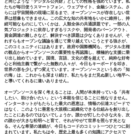
と同じような「デジタル公共財」としての性格を強めています。私
たちが毎日使うスマートフォン、ウェブサイト、金融システム、さ
らには宇宙開発の現場に至るまで、オープンソースが存在しない世
界は想像もできません。この広大な知の共有地をいかに維持し、持
続可能なものにしていくかは、人類全体の共通課題です。一部の人
気プロジェクトに依存しすぎるリスクや、開発者のバーンアウト、
資金調達の難しさなど、解決すべき課題は少なくありませんが、そ
れすらもオープンな議論を通じて乗り越えていこうとする強さが、
このコミュニティにはあります。政府や国際機関も、デジタル主権
の観点からオープンソースの重要性を再認識し、積極的な支援に乗
り出し始めています。国境、言語、文化の壁を超えて、純粋な好奇
心と利他主義で繋がった無数の人々が、今日もキーボードを叩き、
世界の形を少しずつ変えています。オープンソースという名の「知
の海」は、これからも深まり続け、私たちをまだ見ぬ新しい地平へ
と導いてくれるに違いありません。
オープンソースを深く考えることは、人間が本来持っている「共有
したい、助け合いたい」という本能を信じることに他なりません。
インターネットがもたらした最大の恩恵は、情報の伝達スピードで
はなく、このように善意を大規模に組織化できる仕組みを創り出し
たことにあるのではないでしょうか。誰かが灯した小さな火を、次
の誰かが大きな松明へと育て、それがやがて世界を照らす光とな
る。そんな希望の連鎖が、今日もコードのコミット一つひとつに刻
まれています。私たちは今、歴史上最も多くの知識にアクセスで