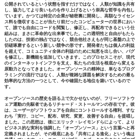
公開されているという状態を指すだけではなく、人類が知識を共有
し、協力してより良いものを作り上げるという崇高な哲学を内包し
ています。かつては特定の企業が秘密裏に開発し、高額なライセン
ス料を徴収することが当たり前だったコンピューターの世界におい
て、誰でも自由にコードを閲覧し、修正し、再配布できるという仕
組みは、まさに革命的な出来事でした。この透明性と自由がもたら
したのは、技術の独占ではなく、競合他社さえもが同じ基盤の上で
切磋琢磨するという新しい競争の形です。開発者たちは個人の利益
を超えて、コミュニティ全体の利益のために知恵を出し合い、バグ
を修正し、新機能を追加していきます。このプロセスこそが、現代
のインターネットインフラを支え、私たちの生活を根底から変える
原動力となってきました。オープンソースの精神は、単なるプログ
ラミングの流行ではなく、人類が複雑な課題を解決するための最も
効率的な方法の一つとして、今や確固たる地位を築いているので
す。
オープンソースの歴史を語る上で欠かせないのが、フリーソフトウ
ェア運動の先駆者であるリチャード・ストールマンの存在です。彼
は、ユーザーがソフトウェアを自由にコントロールする権利、すな
わち「実行、コピー、配布、研究、変更、改善する自由」を提唱し
ました。この思想は、後にエリック・レイモンドらによって、より
ビジネス的な実利を強調した「オープンソース」という言葉へと再
定義されましたが、その根底にある「共有による進化」という魂は