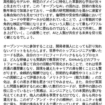
高性能なモデルや、特定のドメインに特化した革新的な手法が次々
と生まれています。この「オープンなAI」の流れは、技術の進化を
数年単位で加速させており、一企業の研究開発能力を遥かに凌駕す
る集合知の力を見せつけています。倫理性や安全性の議論において
も、コードや学習データが公開されていることで、より客観的で多
角的な検証が可能になります。AIという人類にとって最もパワフル
な道具を、誰か一人の手に委ねるのではなく、みんなで共有し、磨
き上げていく。この姿勢こそが、AIと人類が共生する未来を切り拓
く鍵となるでしょう。
オープンソースに参加することは、開発者個人にとっても計り知れ
ないメリットをもたらします。世界中のトップエンジニアが書いた
コードを読み、自分のコードにフィードバックをもらうプロセス
は、どんな研修よりも実践的で教育的です。GitHubなどのプラッ
トフォームを通じて自分の活動が可視化されることで、それは世界
共通の履歴書となり、国境を越えたキャリアの扉を開くことにも繋
がります。金銭的な報酬ではなく、技術的な卓越性やコミュニティ
への貢献によって評価される「メリトクラシー（能力主義）」の文
化は、多くの若き才能を惹きつけてやみません。また、自分が直面
した問題を解決するために書いた数行のコードが、世界中の誰かの
役に立っているという実感は、エンジニアとしての本質的な喜びを
与えてくれます。他人の成果を享受するだけでなく、自らも何かを
還元する。このギブ・アンド・テイクの精神が、コミュニティを健
全に保ち、技術の進歩を支える土壌となっています。個人の成長が