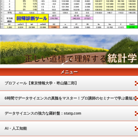
メニュー
プロフィール【東京情報大学・嵜山陽二郎】
6時間でデータサイエンスの真髄をマスター！プロ講師のセミナーで学ぶ最短ル
ート
データサイエンスの強力な羅針盤：statg.com
AI・人工知能