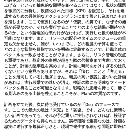
上げる」といった抽象的な願望を並べることではなく、現状の課題
を徹底的に分析し、数値化された目標（KPI）を設定し、それを達
成するための具体的なアクションプランにまで落とし込まれたもの
を指します。ここで重要になるのが「仮説」の質です。なぜその施
策が必要なのか、それを実行することでどのような結果が期待でき
るのか、という論理的な裏付けがなければ、実行した後の検証が不
可能になります。また、リソースの配分やタイムスケジュールの策
定も欠かせません。誰が、いつまでに、どの程度の予算を使って、
どのような状態を目指すのかを明確に定義することで、組織全体の
ベクトルを一致させることができます。さらに、リスク管理の視点
も重要であり、想定外の事態が起きた際の代替案まで考慮しておく
ことが、計画の堅牢性を高めます。計画に時間をかけすぎるのは良
くないという意見もありますが、それは「悩む」ことと「考える」
ことを混同しているに過ぎません。精度の高い仮説に基づいた計画
があれば、実行段階での迷いが消え、検証の際にも明確なフィード
バックを得ることが可能となります。戦略的な思考を持って、勝て
る見込みのある土俵を整えることこそが、Planの本質なのです。
計画を立てた後、次に待ち受けているのが「Do」のフェーズで
す。ここでの最大の敵は「未完」と「妥協」です。どんなに素晴ら
しい計画であっても、それが予定通りに実行されなければ、検証す
るためのデータすら得られません。実行段階で重要なのは、計画を
忠実に遂行する規律正しさと、現場で発生する細かな問題に即座に