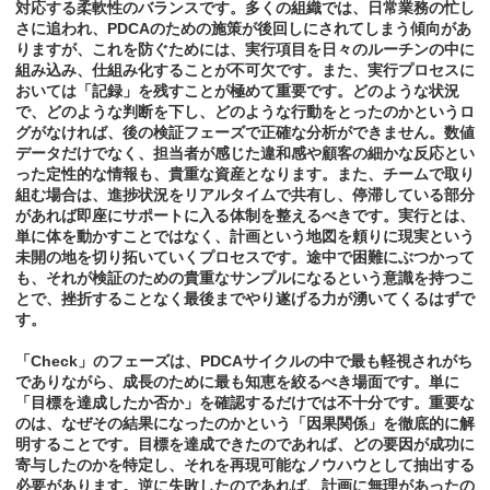
対応する柔軟性のバランスです。多くの組織では、日常業務の忙し
さに追われ、PDCAのための施策が後回しにされてしまう傾向があ
りますが、これを防ぐためには、実行項目を日々のルーチンの中に
組み込み、仕組み化することが不可欠です。また、実行プロセスに
おいては「記録」を残すことが極めて重要です。どのような状況
で、どのような判断を下し、どのような行動をとったのかというロ
グがなければ、後の検証フェーズで正確な分析ができません。数値
データだけでなく、担当者が感じた違和感や顧客の細かな反応とい
った定性的な情報も、貴重な資産となります。また、チームで取り
組む場合は、進捗状況をリアルタイムで共有し、停滞している部分
があれば即座にサポートに入る体制を整えるべきです。実行とは、
単に体を動かすことではなく、計画という地図を頼りに現実という
未開の地を切り拓いていくプロセスです。途中で困難にぶつかって
も、それが検証のための貴重なサンプルになるという意識を持つこ
とで、挫折することなく最後までやり遂げる力が湧いてくるはずで
す。
「Check」のフェーズは、PDCAサイクルの中で最も軽視されがち
でありながら、成長のために最も知恵を絞るべき場面です。単に
「目標を達成したか否か」を確認するだけでは不十分です。重要な
のは、なぜその結果になったのかという「因果関係」を徹底的に解
明することです。目標を達成できたのであれば、どの要因が成功に
寄与したのかを特定し、それを再現可能なノウハウとして抽出する
必要があります。逆に失敗したのであれば、計画に無理があったの