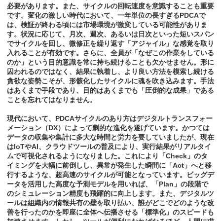
必要があります。また、サイクルの回転速度を意識することも重要
です。変化の激しい時代において、一年単位の長すぎるPDCAで
は、検証が終わる頃には市場環境が激変している可能性がありま
す。状況に応じて、月次、週次、あるいは日次といった短いスパン
でサイクルを回し、微修正を繰り返す「アジャイル」な感覚を取り
入れることが有効です。さらに、全員が「なぜこの作業をしている
のか」という目的意識を常に持ち続けることも欠かせません。形に
囚われるのではなく、結果に執着し、より良い方法を模索し続ける
貪欲な姿勢こそが、形骸化したサイクルに魂を吹き込みます。手法
はあくまで手段であり、目的はあくまでも「圧倒的な成果」である
ことを忘れてはなりません。
現代において、PDCAサイクルのあり方はデジタルトランスフォー
メーション（DX）によって劇的な進化を遂げています。かつては
データの収集や集計に多大な時間と労力を要していましたが、現在
はIoTやAI、クラウドツールの普及により、実行結果がリアルタイ
ムで可視化されるようになりました。これにより「Check」のタ
イミングを大幅に前倒しし、異常が発生した瞬間に「Act」へと移
行するような、超高速のサイクルが可能となっています。ビッグデ
ータを活用した高度な予測モデルを用いれば、「Plan」の段階で
のシミュレーション精度も飛躍的に向上します。また、デジタルツ
ールは組織内の情報共有の壁を取り払い、誰がどこでどのような改
善を行ったのかを即座に全体へ伝播させる「標準化」のスピードも