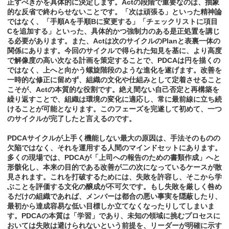
正すべきかを具体的に決定します。Actの段階で重要なのは、抽象
的な反省で終わらせないことです。「次は頑張る」といった精神論
ではなく、「手順Aを手順Bに変更する」「チェックリストに項目
Cを追加する」といった、具体的かつ強制力のある是正処置を講じ
る必要があります。また、Actは次のサイクルのPlanと表裏一体の
関係にあります。今回のサイクルで得られた知見を基に、より高度
で解像度の高い次なる計画を策定することで、PDCAは円を描くの
ではなく、上へと向かう螺旋階段のような進化を遂げます。改善を
一時的な修正に留めず、組織の文化や仕組みとして定着させること
こそが、Actの本質的な役割です。絶え間ない自己否定と再構築を
繰り返すことで、組織は環境の変化に適応し、常に最前線に立ち続
けることが可能となります。このフェーズを完遂して初めて、一つ
のサイクルが完了したと言えるのです。
PDCAサイクルが上手く機能しない最大の原因は、手法そのものの
欠陥ではなく、それを運用する人間のマインドセットにあります。
多くの現場では、PDCAが「上司への報告のための書類作成」へと
形骸化し、本来の目的である改善が二の次になっているケースが散
見されます。これを打破するためには、失敗を許容し、そこから学
ぶことを評価する文化の醸成が不可欠です。もし失敗を厳しく咎め
るだけの組織であれば、メンバーは都合の悪い事実を隠蔽したり、
最初から達成容易な低い目標しか立てなくなったりしてしまいま
す。PDCAの本質は「学習」であり、未知の領域に挑むプロセスに
おいては失敗は避けられないという前提を、リーダーが明確に示す