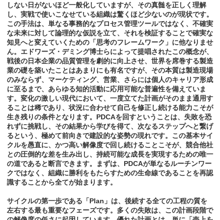
しない日がないほど一般化していますが、その真髄を正しく理解
し、実戦で使いこなせている組織は驚くほど少ないのが現状です。
この手法は、単なる事務的なプロセス管理ツールではなく、不確実
な未来に対して論理的な仮説を立て、それを検証することで確実な
知見へと変えていくための「思考のフレームワーク」に他なりませ
ん。エドワーズ・デミング博士らによって提唱されたこの概念が、
戦後の日本企業の品質管理を劇的に向上させ、世界を席巻する製造
業の礎を築いたことはあまりにも有名ですが、その本質は製造現場
のみならず、マーケティング、営業、さらには個人のキャリア形成
に至るまで、あらゆる知的活動に応用可能な普遍性を備えていま
す。変化の激しい現代において、一度立てた計画がそのまま通用す
ることは稀であり、状況に合わせて自己を修正し続ける能力こそが
生き残りの条件となります。PDCAを回すということは、失敗を恐
れずに挑戦し、その結果から学びを得て、次なるステップへと繋げ
るという、極めて前向きで建設的な姿勢の現れです。この基本サイ
クルを愚直に、かつ高い解像度で回し続けることこそが、競合他社
との圧倒的な差を生み出し、持続可能な成長を実現するための唯一
の道であると断言できます。まずは、PDCAが単なるルーチンワー
クではなく、組織に勝利をもたらすための生命線であることを再認
識することから全てが始まります。
サイクルの第一歩である「Plan」は、後続する全ての工程の質を
左右する最も重要なフェーズです。多くの失敗は、この計画段階で
の解像度の低さに起因しています。優れた計画とは、単に「売上を