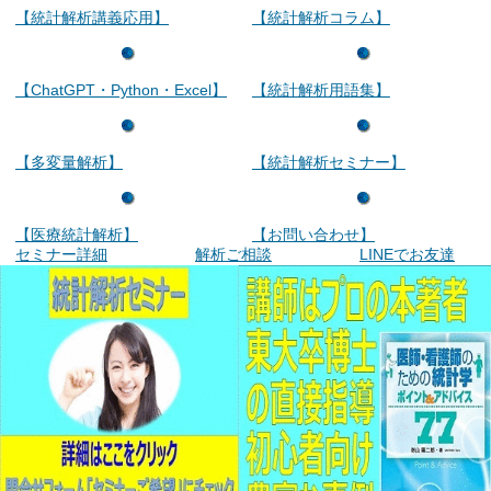
【統計解析講義応用】
【統計解析コラム】
【ChatGPT・Python・Excel】
【統計解析用語集】
【多変量解析】
【統計解析セミナー】
【医療統計解析】
【お問い合わせ】
セミナー詳細
解析ご相談
LINEでお友達