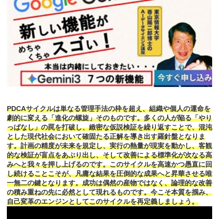
PDCAサイクルは単なる管理手法の枠を超え、組織や個人の運命を
劇的に変える「進化の螺旋」そのものです。多くの人が陥る「やり
っぱなし」の罠を打破し、緻密な仮説検証を繰り返すことで、混沌
とした現代社会において確固たる正解を導き出す羅針盤となりま
す。計画の精度が未来を規定し、実行の熱量が現実を動かし、客観
的な検証が盲点をあぶり出し、そして改善による標準化が次なる高
みへと我々を押し上げるのです。このサイクルを高速かつ愚直に回
し続けることこそが、凡庸な結果を圧倒的な成果へと昇華させる唯
一無二の鍵となります。成功は偶然の産物ではなく、論理的な改善
の積み重ねの先に必然として現れるものです。今こそ本質を掴み、
自己変革のエンジンとしてこのサイクルを再定義しましょう。