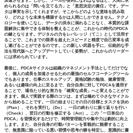
加速させます。しかし、ツールが便利になればなるほど、人間に求
められるのは「問いを立てる力」と「意思決定の責任」です。デー
タは事実を示してくれますが、そこからどのような意味を読み取
り、どのような未来を構築するかは人間にしかできません。テクノ
ロジーを使いこなし、データの洪水に溺れることなく、本質的な課
題解決に集中できる体制を整えることが、これからの時代のPDCA
の鍵となります。デジタルの力をレバレッジ（てこ）として活用す
ることで、これまでの限界を超えたスピードと精度で自己変革を成
し遂げることができるのです。この新しい武器を手に、伝統的な手
法を現代版へとアップデートしていく姿勢が、これからのリーダー
には求められています。
最後に、PDCAサイクルは組織のマネジメント手法としてだけでな
く、個人の成長を加速させるための最強のセルフコーチングツール
でもあります。仕事のスキルアップ、資格試験の勉強、健康管理、
あるいは趣味の向上に至るまで、自分自身に対してPDCAを適用す
ることで、場当たり的な努力を「確実な成長」へと変えることがで
きます。個人で実践する際のコツは、まずは極めて小さなサイクル
から始めることです。一日の始まりにその日の目標とタスクを決め
（Plan）、それを実行し（Do）、一日の終わりに振り返りを行い
（Check）、翌日の行動を修正する（Act）。この「一日単位の
PDCA」を習慣化するだけで、時間管理能力や集中力は劇的に向上
します。また、自分自身の行動パターンを客観的に観察すること
で、無意識に陥っている悪い習慣や思考の癖を特定し、意識的に書