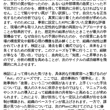
か、実行の質が低かったのか、あるいは外部環境の急変といった不
可抗力だったのかを、感情を排して客観的に分析しなければなりま
せん。ここで陥りやすい罠が「言い訳探し」です。自分たちを正当
化するための分析ではなく、真実に辿り着くための分析が求められ
ます。そのためには、事前に設定したKPIに基づいた定量的な評価
と、現場の声を取り入れた定性的な評価の両面からアプローチする
ことが効果的です。また、想定外の結果が出たときこそが最大の学
習機会です。なぜ自分たちの予測が外れたのか、その背景にある市
場の構造変化や顧客心理の機微を読み解くことで、組織の知性は磨
かれていきます。検証とは、過去を裁く儀式ではなく、未来をより
良くするための投資です。このフェーズを丁寧に行うことで、経験
が単なる「思い出」ではなく、血肉化した「知恵」へと昇華される
のです。分析の精度を高めることが、次のサイクルの成功確率を飛
躍的に向上させます。
検証によって得られた気づきを、具体的な行動変容へと繋げるのが
「Act」のフェーズです。ここでは、成功事例の「標準化」と、失
敗事例の「改善」という二つの側面があります。上手くいった手法
については、個人のスキルに依存させるのではなく、マニュアル化
やシステムの導入によって組織全体の共有知へと高めることが求め
られます。これにより、誰が担当しても一定以上の成果が出せる体
制が構築され、組織のベースラインが底上げされます。一方で、課
題が見つかった部分については、次のPlanに向けてどのように修