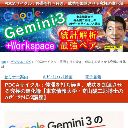
PDCAサイクル：停滞を打ち砕き、成功を加速させる究極の進化論
top
＞
デジタル・DX
＞
PDCAサイクル：停滞を打ち砕き、成功を加速させる究極の進化
論
セミナー案内
AIﾃﾞｰﾀｻｲｴﾝｽ動画
電子書籍
PDCAサイクル：停滞を打ち砕き、成功を加速させ
る究極の進化論【東京情報大学・嵜山陽二郎博士の
AIﾃﾞｰﾀｻｲｴﾝｽ講座】