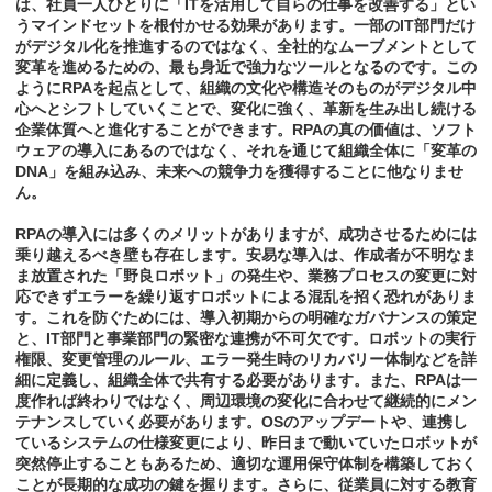
は、社員一人ひとりに「ITを活用して自らの仕事を改善する」とい
うマインドセットを根付かせる効果があります。一部のIT部門だけ
がデジタル化を推進するのではなく、全社的なムーブメントとして
変革を進めるための、最も身近で強力なツールとなるのです。この
ようにRPAを起点として、組織の文化や構造そのものがデジタル中
心へとシフトしていくことで、変化に強く、革新を生み出し続ける
企業体質へと進化することができます。RPAの真の価値は、ソフト
ウェアの導入にあるのではなく、それを通じて組織全体に「変革の
DNA」を組み込み、未来への競争力を獲得することに他なりませ
ん。
RPAの導入には多くのメリットがありますが、成功させるためには
乗り越えるべき壁も存在します。安易な導入は、作成者が不明なま
ま放置された「野良ロボット」の発生や、業務プロセスの変更に対
応できずエラーを繰り返すロボットによる混乱を招く恐れがありま
す。これを防ぐためには、導入初期からの明確なガバナンスの策定
と、IT部門と事業部門の緊密な連携が不可欠です。ロボットの実行
権限、変更管理のルール、エラー発生時のリカバリー体制などを詳
細に定義し、組織全体で共有する必要があります。また、RPAは一
度作れば終わりではなく、周辺環境の変化に合わせて継続的にメン
テナンスしていく必要があります。OSのアップデートや、連携し
ているシステムの仕様変更により、昨日まで動いていたロボットが
突然停止することもあるため、適切な運用保守体制を構築しておく
ことが長期的な成功の鍵を握ります。さらに、従業員に対する教育