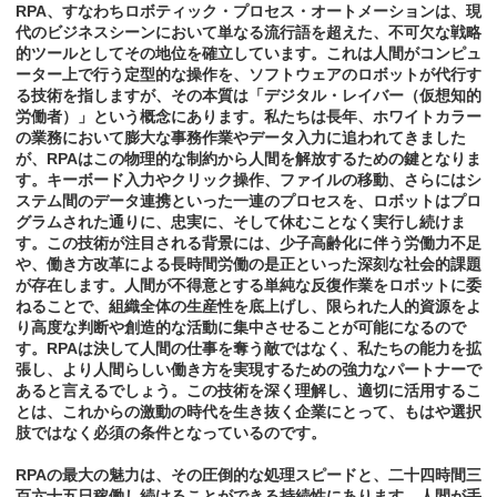
RPA、すなわちロボティック・プロセス・オートメーションは、現
代のビジネスシーンにおいて単なる流行語を超えた、不可欠な戦略
的ツールとしてその地位を確立しています。これは人間がコンピュ
ーター上で行う定型的な操作を、ソフトウェアのロボットが代行す
る技術を指しますが、その本質は「デジタル・レイバー（仮想知的
労働者）」という概念にあります。私たちは長年、ホワイトカラー
の業務において膨大な事務作業やデータ入力に追われてきました
が、RPAはこの物理的な制約から人間を解放するための鍵となりま
す。キーボード入力やクリック操作、ファイルの移動、さらにはシ
ステム間のデータ連携といった一連のプロセスを、ロボットはプロ
グラムされた通りに、忠実に、そして休むことなく実行し続けま
す。この技術が注目される背景には、少子高齢化に伴う労働力不足
や、働き方改革による長時間労働の是正といった深刻な社会的課題
が存在します。人間が不得意とする単純な反復作業をロボットに委
ねることで、組織全体の生産性を底上げし、限られた人的資源をよ
り高度な判断や創造的な活動に集中させることが可能になるので
す。RPAは決して人間の仕事を奪う敵ではなく、私たちの能力を拡
張し、より人間らしい働き方を実現するための強力なパートナーで
あると言えるでしょう。この技術を深く理解し、適切に活用するこ
とは、これからの激動の時代を生き抜く企業にとって、もはや選択
肢ではなく必須の条件となっているのです。
RPAの最大の魅力は、その圧倒的な処理スピードと、二十四時間三
百六十五日稼働し続けることができる持続性にあります。人間が手