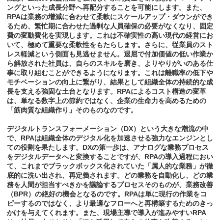
ングといった成長分野へ再配分することを可能にします。また、
RPAは業務の増減に合わせて柔軟にスケールアップ・ダウンができ
るため、繁忙期に合わせた過剰な人員確保の必要がなくなり、固定
費の変動費化を実現します。これは不確実性の高い現代の経営にお
いて、極めて重要な柔軟性をもたらします。さらに、従業員のスト
レス軽減という側面も見逃せません。退屈で付加価値の低い作業か
ら解放された社員は、自らのスキルを磨き、よりやりがいのある仕
事に取り組むことができるようになります。これは離職率の低下や
モチベーションの向上に繋がり、結果として組織全体の持続的な成
長を支える強固な土台となります。RPAによるコスト構造の変革
は、単なる数字上の節約ではなく、企業の生命力を高めるための
「筋肉質な組織作り」そのものなのです。
デジタルトランスフォーメーション（DX）という大きな潮流の中
で、RPAは組織全体のデジタル化を加速させる強力なエンジンとし
ての役割を果たします。DXの第一歩は、アナログな業務プロセス
をデジタルデータへと変換することですが、RPAの導入過程におい
て、これまでブラックボックス化されていた「属人的な業務」が徹
底的に洗い出され、再定義されます。どの業務を自動化し、どの業
務を人間が担当すべきかを議論するプロセスそのものが、業務改善
（BPR）の絶好の機会となるのです。RPAは単に現行の作業をコ
ピーするのではなく、より最適なフローへと再構築するためのきっ
かけを与えてくれます。また、現場主導で導入が進みやすいRPA