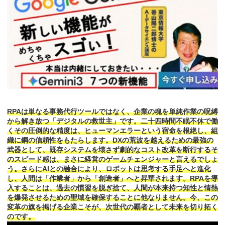
RPAは単なる事務代行ツールではなく、企業の魂を単純作業の呪縛
から解き放つ「デジタルの救世主」です。二十四時間不眠不休で働
くその圧倒的な精度は、ヒューマンエラーという宿命を根絶し、組
織に鋼の信頼性をもたらします。DXの荒波を越えるための最強の
武器として、既存システムを壊さず劇的なコスト改革を断行するそ
のスピード感は、まさに経営のゲームチェンジャーと言えるでしょ
う。さらにAIとの融合により、ロボットは思考する手足へと進化
し、人間は「作業者」から「創造者」へと昇華されます。RPAを導
入することは、過去の慣習を脱ぎ捨て、人間が本来持つ知性と情熱
を爆発させるための聖域を確保することに他なりません。今、この
変革の旗を掲げる企業こそが、次世代の覇者として未来を切り拓く
のです。