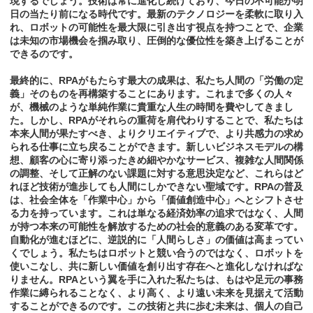
現するでしょう。技術は常に進化し続けており、今日の不可能が明
日の当たり前になる時代です。最新のテクノロジーを柔軟に取り入
れ、ロボットの可能性を最大限に引き出す視点を持つことで、企業
は未知の市場機会を掴み取り、圧倒的な優位性を築き上げることが
できるのです。
最終的に、RPAがもたらす最大の成果は、私たち人間の「労働の定
義」そのものを再構築することにあります。これまで多くの人々
が、機械のような単純作業に貴重な人生の時間を費やしてきまし
た。しかし、RPAがそれらの重荷を肩代わりすることで、私たちは
本来人間が果たすべき、よりクリエイティブで、より共感力の求め
られる仕事に立ち戻ることができます。新しいビジネスモデルの構
想、顧客の心に寄り添ったきめ細やかなサービス、複雑な人間関係
の調整、そして正解のない課題に対する意思決定など、これらはど
れほど技術が進歩しても人間にしかできない聖域です。RPAの普及
は、社会全体を「作業中心」から「価値創造中心」へとシフトさせ
る力を持っています。これは単なる経済効率の追求ではなく、人間
が持つ本来の可能性を解放するための社会的意義のある変革です。
自動化が進むほどに、逆説的に「人間らしさ」の価値は高まってい
くでしょう。私たちはロボットと競い合うのではなく、ロボットを
使いこなし、共に新しい価値を創り出す存在へと進化しなければな
りません。RPAという翼を手に入れた私たちは、もはや足元の事務
作業に縛られることなく、より高く、より遠い未来を見据えて活動
することができるのです。この技術と共に歩む未来は、個人の自己