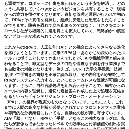
も重要です。ロボットに仕事を奪われるという不安を解消し、どの
ように共存していくべきかというビジョンを共有することで、現場
からの協力を得やすくなります。適切な管理と運用が行われて初め
て、RPAはその真価を発揮し、組織に安定した恩恵をもたらすこと
ができます。障害を恐れて立ち止まるのではなく、リスクをコント
ロールしながら段階的に適用範囲を拡大していく、戦略的かつ慎重
なアプローチが求められているのです。
これからのRPAは、人工知能（AI）との融合によってさらなる進化
を遂げようとしています。従来のRPAは「あらかじめ決められたル
ール」に従うことしかできませんでしたが、AIや機械学習と組み合
わせることで、非定型なデータの判断や高度な予測を伴う業務まで
も自動化の対象となります。例えば、OCR（光学文字認識）技術
を用いて手書きの書類を正確に読み取り、その内容をAIが解釈して
RPAがシステムへ入力する、といったシームレスな連携が可能にな
ります。さらに、自然言語処理を組み合わせることで、顧客からの
メールの内容を理解し、適切な返信案を作成した上で処理を完結さ
せるといった「インテリジェント・プロセス・オートメーション
（IPA）」の世界が現実のものとなっています。これにより、これ
までは人間の高度な判断が必要とされていたフロントオフィス業務
や専門的な分析業務においても、自動化の波が押し寄せています。
AIが「脳」となり、RPAが「手足」となるこの強力なタッグは、私
たちが想像もできなかったレベルでの効率化と付加価値の創出を実