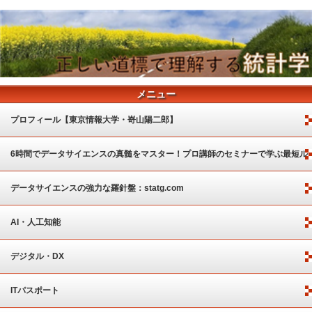
メニュー
プロフィール【東京情報大学・嵜山陽二郎】
6時間でデータサイエンスの真髄をマスター！プロ講師のセミナーで学ぶ最短ル
ート
データサイエンスの強力な羅針盤：statg.com
AI・人工知能
デジタル・DX
ITパスポート