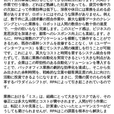
作業で行う場合、どれほど熟練した社員であっても、疲労や集中力
の欠如によって作業効率は低下し、深夜や休日には業務を止める必
要がありますが、ロボットにはそのような限界がありません。例え
ば、数千件に及ぶ請求書の照合作業や、膨大な顧客データのクレン
ジングといった業務を、ロボットは人間の数倍から数十倍の速度
で、一分の狂いもなく完遂します。このスピード感は、ビジネスの
意思決定を加速させ、顧客へのレスポンス向上にも直結します。さ
らに、RPAは複数のアプリケーションを横断して操作することがで
きるため、既存の基幹システムを改修することなく、UI（ユーザー
インターフェース）を通じてシステム間の橋渡しを行うことが可能
です。これにより、莫大なコストと時間を要するシステム統合を待
たずして、迅速に業務の自動化を実現できるという大きな利点があ
ります。企業はこの即効性のある自動化ソリューションを導入する
ことで、バックオフィス業務の劇的な効率化を達成し、そこから生
み出された余剰時間を、戦略的な立案や顧客満足度の向上に向けた
活動に投資できるようになります。まさに、労働の質そのものを変
革するパラダイムシフトが、RPAによって引き起こされているので
す。
業務における「ミス」は、組織にとって大きなリスクであり、その
修正には多大な時間とコストが費やされます。人間が行う作業に
は、転記ミスや見落とし、計算違いといったヒューマンエラーがど
うしても避けられませんが、RPAはこの課題を根本から解決しま