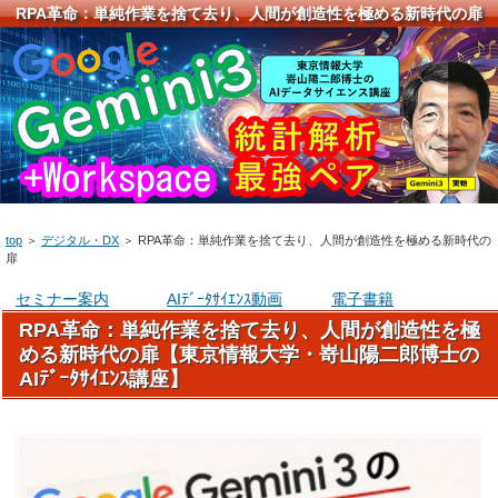
RPA革命：単純作業を捨て去り、人間が創造性を極める新時代の扉
top
＞
デジタル・DX
＞
RPA革命：単純作業を捨て去り、人間が創造性を極める新時代の
扉
セミナー案内
AIﾃﾞｰﾀｻｲｴﾝｽ動画
電子書籍
RPA革命：単純作業を捨て去り、人間が創造性を極
める新時代の扉【東京情報大学・嵜山陽二郎博士の
AIﾃﾞｰﾀｻｲｴﾝｽ講座】