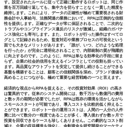
す。設定されたルールに従って正確に動作するロボットは、同じ作
業を百万回繰り返しても、集中力を切らすことなく一貫した精度を
維持します。これにより、データの正確性が極めて重要視される財
務会計や人事給与、法務関連の業務において、RPAは圧倒的な信頼
性を提供します。正確なデータが常に保証されることで、二次的な
トラブルやコンプライアンス違反のリスクが激減し、組織のガバナ
ンス強化にも寄与します。また、ロボットが行った操作はすべてロ
グとして記録されるため、監査対応や業務プロセスの可視化という
面でも大きなメリットがあります。「誰が、いつ、どのような処理
を行ったか」が完全に透明化されることで、内部統制の質が飛躍的
に向上するのです。このように、RPAは単なる効率化の手段に留ま
らず、企業の社会的信用を支えるインフラとしての役割も担ってい
ます。高品質なアウトプットを安定して提供し続けることができる
基盤を構築することは、顧客との信頼関係を深め、ブランド価値を
高めることにつながる、極めて重要な経営戦略の一つと言えます。
経済的な視点からRPAを捉えると、その投資対効果（ROI）の高さ
は驚異的です。従来のシステム開発には、数千万から数億円の費用
と数ヶ月の期間が必要でしたが、RPAは既存の環境を活かしながら
スモールスタートが可能であり、導入コストを比較的低く抑えるこ
とができます。ロボット一台の運用コストは、人間の一人分の人件
費に比べて数分の一程度であることが多く、導入後わずか数ヶ月で
投資を回収できるケースも珍しくありません。この劇的なコスト削
減は、企業の収益構造を強化し、余剰資金を研究開発やマーケティ