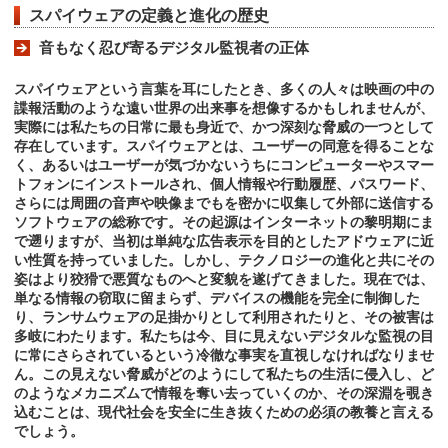
スパイウェアの定義と進化の歴史
音もなく忍び寄るデジタル監視者の正体
スパイウェアという言葉を耳にしたとき、多くの人々は映画の中の
諜報活動のような遠い世界の出来事を想像するかもしれませんが、
実際には私たちの日常に最も身近で、かつ深刻な脅威の一つとして
存在しています。スパイウェアとは、ユーザーの同意を得ることな
く、あるいはユーザーが気づかないうちにコンピューターやスマー
トフォンにインストールされ、個人情報や行動履歴、パスワード、
さらには周囲の音声や映像までもを密かに収集して外部に送信する
ソフトウェアの総称です。その起源はインターネットの黎明期にま
で遡りますが、当初は単純な広告表示を目的としたアドウェアに近
い性質を持っていました。しかし、テクノロジーの進化と共にその
姿はより狡猾で悪質なものへと変貌を遂げてきました。現在では、
単なる情報の窃取に留まらず、デバイスの機能を完全に制御した
り、ランサムウェアの足掛かりとして利用されたりと、その被害は
多岐にわたります。私たちは今、目に見えないデジタルな監視の目
に常にさらされているという冷徹な事実を直視しなければなりませ
ん。この見えない脅威がどのようにして私たちの生活に侵入し、ど
のようなメカニズムで情報を奪い去っていくのか、その深淵を覗き
込むことは、現代社会を安全に生き抜くための必須の教養と言える
でしょう。