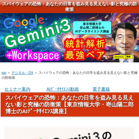
スパイウェアの恐怖：あなたの日常を盗み見る見えない影と究極の防
衛策
top
＞
デジタル・DX
＞
スパイウェアの恐怖：あなたの日常を盗み見る見えない影と究極
の防衛策
セミナー案内
AIﾃﾞｰﾀｻｲｴﾝｽ動画
電子書籍
スパイウェアの恐怖：あなたの日常を盗み見る見え
ない影と究極の防衛策【東京情報大学・嵜山陽二郎
博士のAIﾃﾞｰﾀｻｲｴﾝｽ講座】