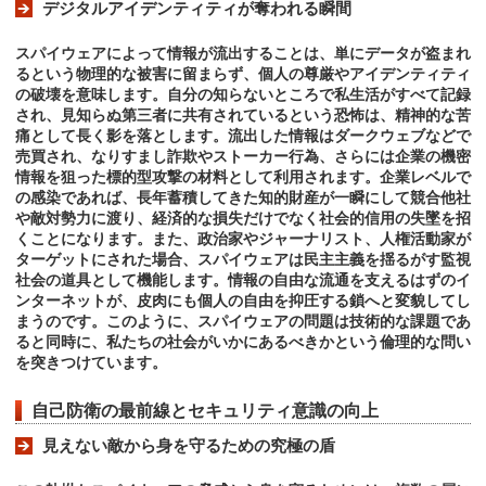
デジタルアイデンティティが奪われる瞬間
スパイウェアによって情報が流出することは、単にデータが盗まれ
るという物理的な被害に留まらず、個人の尊厳やアイデンティティ
の破壊を意味します。自分の知らないところで私生活がすべて記録
され、見知らぬ第三者に共有されているという恐怖は、精神的な苦
痛として長く影を落とします。流出した情報はダークウェブなどで
売買され、なりすまし詐欺やストーカー行為、さらには企業の機密
情報を狙った標的型攻撃の材料として利用されます。企業レベルで
の感染であれば、長年蓄積してきた知的財産が一瞬にして競合他社
や敵対勢力に渡り、経済的な損失だけでなく社会的信用の失墜を招
くことになります。また、政治家やジャーナリスト、人権活動家が
ターゲットにされた場合、スパイウェアは民主主義を揺るがす監視
社会の道具として機能します。情報の自由な流通を支えるはずのイ
ンターネットが、皮肉にも個人の自由を抑圧する鎖へと変貌してし
まうのです。このように、スパイウェアの問題は技術的な課題であ
ると同時に、私たちの社会がいかにあるべきかという倫理的な問い
を突きつけています。
自己防衛の最前線とセキュリティ意識の向上
見えない敵から身を守るための究極の盾