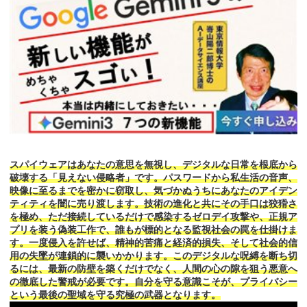
スパイウェアはあなたの意思を無視し、デジタルな日常を根底から
破壊する「見えない侵略者」です。パスワードから私生活の音声、
映像に至るまでを密かに窃取し、気づかぬうちにあなたのアイデン
ティティを闇に売り渡します。技術の進化と共にその手口は狡猾さ
を極め、ただ接続しているだけで感染するゼロデイ攻撃や、正規ア
プリを装う偽装工作で、誰もが標的となる監視社会の罠を仕掛けま
す。一度侵入を許せば、精神的苦痛と経済的損失、そして社会的信
用の失墜が連鎖的に襲いかかります。このデジタルな呪縛を断ち切
るには、最新の防壁を築くだけでなく、人間の心の隙を狙う悪意へ
の徹底した警戒が必要です。自分を守る意識こそが、プライバシー
という最後の聖域を守る究極の武器となります。