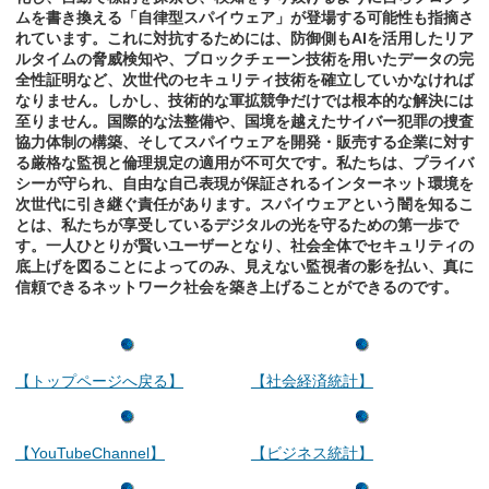
ムを書き換える「自律型スパイウェア」が登場する可能性も指摘さ
れています。これに対抗するためには、防御側もAIを活用したリア
ルタイムの脅威検知や、ブロックチェーン技術を用いたデータの完
全性証明など、次世代のセキュリティ技術を確立していかなければ
なりません。しかし、技術的な軍拡競争だけでは根本的な解決には
至りません。国際的な法整備や、国境を越えたサイバー犯罪の捜査
協力体制の構築、そしてスパイウェアを開発・販売する企業に対す
る厳格な監視と倫理規定の適用が不可欠です。私たちは、プライバ
シーが守られ、自由な自己表現が保証されるインターネット環境を
次世代に引き継ぐ責任があります。スパイウェアという闇を知るこ
とは、私たちが享受しているデジタルの光を守るための第一歩で
す。一人ひとりが賢いユーザーとなり、社会全体でセキュリティの
底上げを図ることによってのみ、見えない監視者の影を払い、真に
信頼できるネットワーク社会を築き上げることができるのです。
【トップページへ戻る】
【社会経済統計】
【YouTubeChannel】
【ビジネス統計】