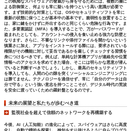
この執拗なスパイウェアの脅威から身を守るためには、複数の層に
よる防御策と、何よりも常に疑いを持つという高い意識が必要で
す。まず技術的な対策としては、OSやセキュリティソフトを常に
最新の状態に保つことが基本中の基本です。脆弱性を放置すること
は、家に鍵をかけずに外出するのと同じくらい危険な行為です。ま
た、多要素認証（MFA）を導入することで、万が一パスワードが
盗まれたとしても、アカウントへの侵入を食い止める強力な防壁と
なります。さらに、不審なリンクや添付ファイルを開かないという
慎重さに加え、アプリをインストールする際には、要求されている
権限がその機能に対して妥当であるかを厳しくチェックする習慣を
身につけるべきです。例えば、単純な計算機アプリが連絡先や位置
情報へのアクセスを求めてきた場合、そこには明らかな悪意が潜ん
でいると判断すべきでしょう。しかし、最高のセキュリティソフト
を導入しても、人間の心の隙を突くソーシャルエンジニアリングに
は勝てません。テクノロジーを過信せず、常に「自分のデータは自
分で守る」という強い意志を持つことこそが、デジタル時代の荒波
を安全に渡っていくための羅針盤となるのです。
未来の展望と私たちが歩むべき道
監視社会を超えて信頼のネットワークを再構築する
今後、AI（人工知能）の進化によって、スパイウェアはさらに高度
化し、自動で標的を探索し、検知をすり抜けるように自らプログラ