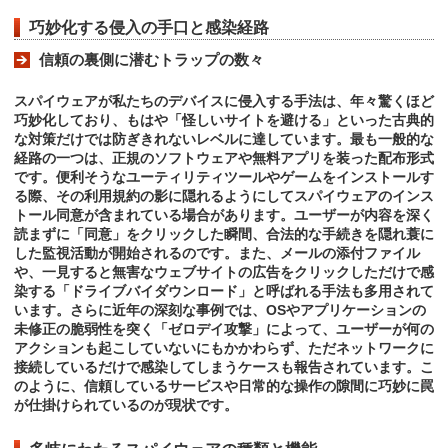
巧妙化する侵入の手口と感染経路
信頼の裏側に潜むトラップの数々
スパイウェアが私たちのデバイスに侵入する手法は、年々驚くほど
巧妙化しており、もはや「怪しいサイトを避ける」といった古典的
な対策だけでは防ぎきれないレベルに達しています。最も一般的な
経路の一つは、正規のソフトウェアや無料アプリを装った配布形式
です。便利そうなユーティリティツールやゲームをインストールす
る際、その利用規約の影に隠れるようにしてスパイウェアのインス
トール同意が含まれている場合があります。ユーザーが内容を深く
読まずに「同意」をクリックした瞬間、合法的な手続きを隠れ蓑に
した監視活動が開始されるのです。また、メールの添付ファイル
や、一見すると無害なウェブサイトの広告をクリックしただけで感
染する「ドライブバイダウンロード」と呼ばれる手法も多用されて
います。さらに近年の深刻な事例では、OSやアプリケーションの
未修正の脆弱性を突く「ゼロデイ攻撃」によって、ユーザーが何の
アクションも起こしていないにもかかわらず、ただネットワークに
接続しているだけで感染してしまうケースも報告されています。こ
のように、信頼しているサービスや日常的な操作の隙間に巧妙に罠
が仕掛けられているのが現状です。