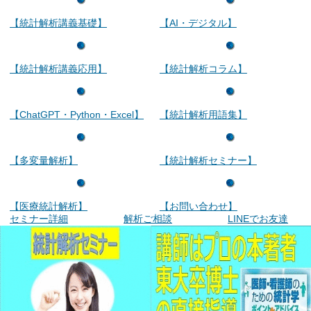
【統計解析講義基礎】
【AI・デジタル】
【統計解析講義応用】
【統計解析コラム】
【ChatGPT・Python・Excel】
【統計解析用語集】
【多変量解析】
【統計解析セミナー】
【医療統計解析】
【お問い合わせ】
セミナー詳細
解析ご相談
LINEでお友達