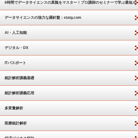
6時間でデータサイエンスの真髄をマスター！プロ講師のセミナーで学ぶ最短ル
ート
データサイエンスの強力な羅針盤：statg.com
AI・人工知能
デジタル・DX
ITパスポート
統計解析講義基礎
統計解析講義応用
多変量解析
医療統計解析