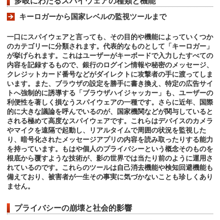
多岐にわたるスパイウェアの種類と機能
キーロガーから国家レベルの監視ツールまで
一口にスパイウェアと言っても、その目的や機能によっていくつか
のカテゴリーに分類されます。代表的なものとして「キーロガー」
が挙げられます。これはユーザーがキーボードで入力したすべての
内容を記録するもので、銀行のログイン情報や秘密のメッセージ、
クレジットカード番号などがダイレクトに攻撃者の手に渡ってしま
います。また、ブラウザの設定を勝手に書き換え、特定の広告サイ
トへ強制的に誘導する「ブラウザハイジャッカー」も、ユーザーの
利便性を著しく損なうスパイウェアの一種です。さらに近年、国際
的に大きな議論を呼んでいるのが、国家機関などが関与していると
される極めて高度なスパイウェアです。これらはデバイスのカメラ
やマイクを遠隔で起動し、リアルタイムで周囲の状況を監視した
り、暗号化されたメッセージアプリの内容を読み取ったりする能力
を持っています。もはや個人のプライバシーという概念そのものを
根底から覆すような技術が、影の世界では当たり前のように運用さ
れているのです。これらのツールは自己消去機能や検知回避機能も
備えており、被害者が一生その事実に気づかないことも珍しくあり
ません。
プライバシーの崩壊と社会的影響