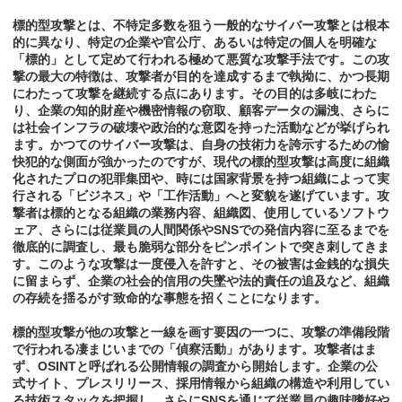
標的型攻撃とは、不特定多数を狙う一般的なサイバー攻撃とは根本
的に異なり、特定の企業や官公庁、あるいは特定の個人を明確な
「標的」として定めて行われる極めて悪質な攻撃手法です。この攻
撃の最大の特徴は、攻撃者が目的を達成するまで執拗に、かつ長期
にわたって攻撃を継続する点にあります。その目的は多岐にわた
り、企業の知的財産や機密情報の窃取、顧客データの漏洩、さらに
は社会インフラの破壊や政治的な意図を持った活動などが挙げられ
ます。かつてのサイバー攻撃は、自身の技術力を誇示するための愉
快犯的な側面が強かったのですが、現代の標的型攻撃は高度に組織
化されたプロの犯罪集団や、時には国家背景を持つ組織によって実
行される「ビジネス」や「工作活動」へと変貌を遂げています。攻
撃者は標的となる組織の業務内容、組織図、使用しているソフトウ
ェア、さらには従業員の人間関係やSNSでの発信内容に至るまでを
徹底的に調査し、最も脆弱な部分をピンポイントで突き刺してきま
す。このような攻撃は一度侵入を許すと、その被害は金銭的な損失
に留まらず、企業の社会的信用の失墜や法的責任の追及など、組織
の存続を揺るがす致命的な事態を招くことになります。
標的型攻撃が他の攻撃と一線を画す要因の一つに、攻撃の準備段階
で行われる凄まじいまでの「偵察活動」があります。攻撃者はま
ず、OSINTと呼ばれる公開情報の調査から開始します。企業の公
式サイト、プレスリリース、採用情報から組織の構造や利用してい
る技術スタックを把握し、さらにSNSを通じて従業員の趣味嗜好や