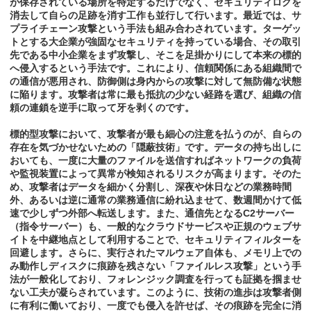
が保存されている場所を特定するだけでなく、セキュリティログを
消去して自らの足跡を消す工作も並行して行います。最近では、サ
プライチェーン攻撃という手法も組み合わされています。ターゲッ
トとする大企業が強固なセキュリティを持っている場合、その取引
先である中小企業をまず攻撃し、そこを足掛かりにして本来の標的
へ侵入するという手法です。これにより、信頼関係にある組織間で
の通信が悪用され、防御側は身内からの攻撃に対して無防備な状態
に陥ります。攻撃者は常に最も抵抗の少ない経路を選び、組織の信
頼の連鎖を逆手に取って牙を剥くのです。
標的型攻撃において、攻撃者が最も細心の注意を払うのが、自らの
存在を気づかせないための「隠蔽技術」です。データの持ち出しに
おいても、一度に大量のファイルを送信すればネットワークの負荷
や監視装置によって異常が検知されるリスクが高まります。そのた
め、攻撃者はデータを細かく分割し、深夜や休日などの業務時間
外、あるいは逆に通常の業務通信に紛れ込ませて、数週間かけて低
速で少しずつ外部へ転送します。また、通信先となるC2サーバー
（指令サーバー）も、一般的なクラウドサービスや正規のウェブサ
イトを中継地点として利用することで、セキュリティフィルターを
回避します。さらに、実行されたマルウェア自体も、メモリ上での
み動作しディスクに痕跡を残さない「ファイルレス攻撃」という手
法が一般化しており、フォレンジック調査を行っても証拠を掴ませ
ない工夫が凝らされています。このように、技術の進歩は攻撃者側
に有利に働いており、一度でも侵入を許せば、その痕跡を完全に消