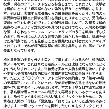
役職、現在のプロジェクトなどを特定します。これにより、攻撃者
は標的にとって「違和感のない」偽装を行うことが可能になりま
す。例えば、実在する取引先からの業務連絡を装ったり、社内の人
事異動や福利厚生に関する通知を模倣したりすることで、受信者の
警戒心を巧妙に解くのです。この偵察段階において、攻撃者は標的
組織のセキュリティ対策の穴を見つけるだけでなく、人間の心理的
な隙、すなわちソーシャルエンジニアリングの糸口を執拗に探し求
めます。数ヶ月に及ぶ入念な調査の末に放たれる一撃は、訓練を受
けた専門家であっても見破ることが困難なほど精密にカスタマイズ
されており、それが標的型攻撃の成功率を異常なまでに高めている
要因となっています。
標的型攻撃の主要な侵入手口として最も多用されるのが、標的型攻
撃メールです。これは単なる迷惑メールとは比較にならないほど巧
妙に作り込まれています。送信元は実在の人物や組織を装い、件名
や本文も受信者が日常的に扱う業務内容に完璧に合致させてきま
す。たとえば「〇〇プロジェクトに関する契約書」や「第4四半期
の予算修正について」といった、受信者が開かざるを得ない心理状
態を作り出すタイトルが選ばれます。本文も丁寧な日本語で記載さ
れ、署名欄や過去のメールの引用まで再現されているケースもあり
ます。添付ファイルや本文内のURLをクリックさせるために、攻
撃者は人間の「信頼」「緊急性」「好奇心」といった感情を巧みに
操ります。一度でもファイルを開封したりURLをクリックしたり