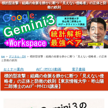
標的型攻撃：組織の命脈を静かに断つ「見えない侵略者」の正体と防
衛の鉄則
top
＞
デジタル・DX
＞
標的型攻撃：組織の命脈を静かに断つ「見えない侵略者」の正体
と防衛の鉄則
セミナー案内
AIﾃﾞｰﾀｻｲｴﾝｽ動画
電子書籍
標的型攻撃：組織の命脈を静かに断つ「見えない侵
略者」の正体と防衛の鉄則【東京情報大学・嵜山陽
二郎博士のAIﾃﾞｰﾀｻｲｴﾝｽ講座】