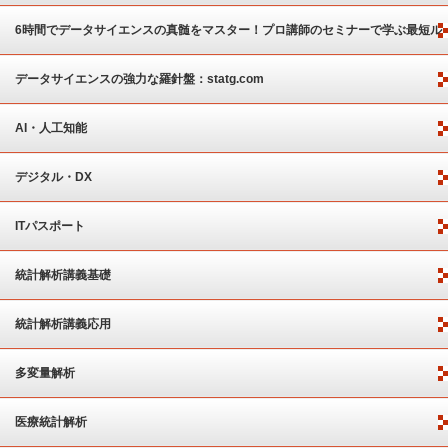
6時間でデータサイエンスの真髄をマスター！プロ講師のセミナーで学ぶ最短ル
ート
データサイエンスの強力な羅針盤：statg.com
AI・人工知能
デジタル・DX
ITパスポート
統計解析講義基礎
統計解析講義応用
多変量解析
医療統計解析