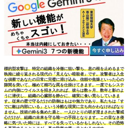
標的型攻撃は、特定の組織を冷徹に狙い撃ち、息の根を止めるまで
執拗に繰り返される現代の「見えない暗殺者」です。攻撃者は入念
な偵察であなたの日常に完璧に溶け込み、信頼や焦燥といった心の
隙間を突いて、極めて精巧な罠を仕掛けてきます。一度でもシステ
ムの内側にウイルスを招き入れれば、彼らは数ヶ月、数年と影のよ
うに潜伏し、組織の心臓部を静かに、確実に食い荒らしていきま
す。従来の壁で守るだけの防御はもはや無力であり、私たちは「す
でに敵は内部にいる」という冷酷な現実に立ち向かわなければなり
ません。技術の粋を集めた盾と、一人ひとりの研ぎ澄まされた警戒
心だけが、組織の未来を守る唯一の手段となります。この音なき侵
略に気づいた時には、すべてを失っているかもしれない。その恐怖