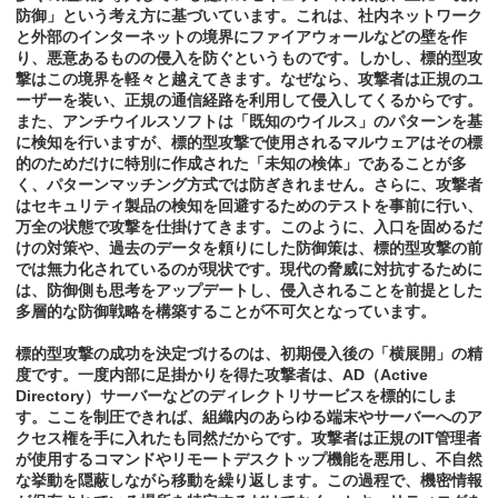
防御」という考え方に基づいています。これは、社内ネットワーク
と外部のインターネットの境界にファイアウォールなどの壁を作
り、悪意あるものの侵入を防ぐというものです。しかし、標的型攻
撃はこの境界を軽々と越えてきます。なぜなら、攻撃者は正規のユ
ーザーを装い、正規の通信経路を利用して侵入してくるからです。
また、アンチウイルスソフトは「既知のウイルス」のパターンを基
に検知を行いますが、標的型攻撃で使用されるマルウェアはその標
的のためだけに特別に作成された「未知の検体」であることが多
く、パターンマッチング方式では防ぎきれません。さらに、攻撃者
はセキュリティ製品の検知を回避するためのテストを事前に行い、
万全の状態で攻撃を仕掛けてきます。このように、入口を固めるだ
けの対策や、過去のデータを頼りにした防御策は、標的型攻撃の前
では無力化されているのが現状です。現代の脅威に対抗するために
は、防御側も思考をアップデートし、侵入されることを前提とした
多層的な防御戦略を構築することが不可欠となっています。
標的型攻撃の成功を決定づけるのは、初期侵入後の「横展開」の精
度です。一度内部に足掛かりを得た攻撃者は、AD（Active
Directory）サーバーなどのディレクトリサービスを標的にしま
す。ここを制圧できれば、組織内のあらゆる端末やサーバーへのア
クセス権を手に入れたも同然だからです。攻撃者は正規のIT管理者
が使用するコマンドやリモートデスクトップ機能を悪用し、不自然
な挙動を隠蔽しながら移動を繰り返します。この過程で、機密情報