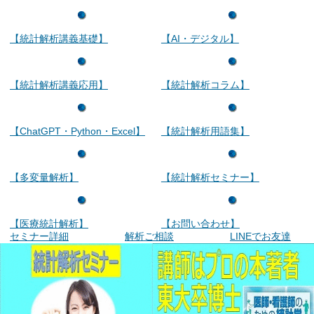
【統計解析講義基礎】
【AI・デジタル】
【統計解析講義応用】
【統計解析コラム】
【ChatGPT・Python・Excel】
【統計解析用語集】
【多変量解析】
【統計解析セミナー】
【医療統計解析】
【お問い合わせ】
セミナー詳細
解析ご相談
LINEでお友達