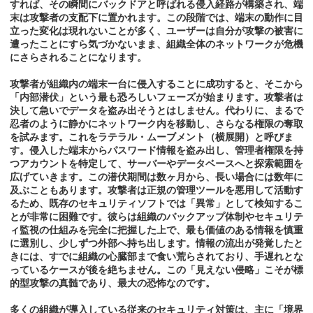
すれば、その瞬間にバックドアと呼ばれる侵入経路が構築され、端
末は攻撃者の支配下に置かれます。この段階では、端末の動作に目
立った変化は現れないことが多く、ユーザーは自分が攻撃の被害に
遭ったことにすら気づかないまま、組織全体のネットワークが危機
にさらされることになります。
攻撃者が組織内の端末一台に侵入することに成功すると、そこから
「内部潜伏」という最も恐ろしいフェーズが始まります。攻撃者は
決して急いでデータを盗み出そうとはしません。代わりに、まるで
忍者のように静かにネットワーク内を移動し、さらなる権限の奪取
を試みます。これをラテラル・ムーブメント（横展開）と呼びま
す。侵入した端末からパスワード情報を盗み出し、管理者権限を持
つアカウントを特定して、サーバーやデータベースへと探索範囲を
広げていきます。この潜伏期間は数ヶ月から、長い場合には数年に
及ぶこともあります。攻撃者は正規の管理ツールを悪用して活動す
るため、既存のセキュリティソフトでは「異常」として検知するこ
とが非常に困難です。彼らは組織のバックアップ体制やセキュリテ
ィ監視の仕組みを完全に把握した上で、最も価値のある情報を慎重
に選別し、少しずつ外部へ持ち出します。情報の流出が発覚したと
きには、すでに組織の心臓部まで食い荒らされており、手遅れとな
っているケースが後を絶ちません。この「見えない侵略」こそが標
的型攻撃の真髄であり、最大の恐怖なのです。
多くの組織が導入している従来のセキュリティ対策は、主に「境界