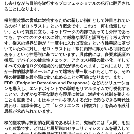
し去りながら目的を遂行するプロフェッショナルの犯行に翻弄され
ることになります。
標的型攻撃の脅威に対抗するための新しい指針として注目されてい
るのが「ゼロトラスト」という概念です。これは「何も信頼しな
い」という前提に立ち、ネットワークの内部であっても外部であっ
ても、すべてのアクセスに対して厳格な認証と認可を行う考え方で
す。従来の境界防御が「一度中に入れば安全」という性善説に基づ
いていたのに対し、ゼロトラストは「常に内部に敵がいる可能性が
ある」という性悪説に基づいています。具体的には、多要素認証の
徹底、デバイスの健全性チェック、アクセス権限の最小化、そして
すべての通信ログの継続的な監視が求められます。これにより、万
が一標的型攻撃メールによって端末が乗っ取られたとしても、その
後の横展開を最小限に食い止めることが可能になります。また、
EDR（Endpoint Detection and Response）などのソリューショ
ンを導入し、エンドポイントでの挙動をリアルタイムで可視化する
ことで、わずかな不審な動きを即座に検知し対処する体制を整える
ことも重要です。もはやツールを導入するだけで安心できる時代は
終わり、組織全体として「レジリエンス（回復力）」を高める設計
思想が求められています。
標的型攻撃は技術的な問題である以上に、究極的には「人間」を狙
った攻撃です。どれほど最新鋭のセキュリティシステムを導入して