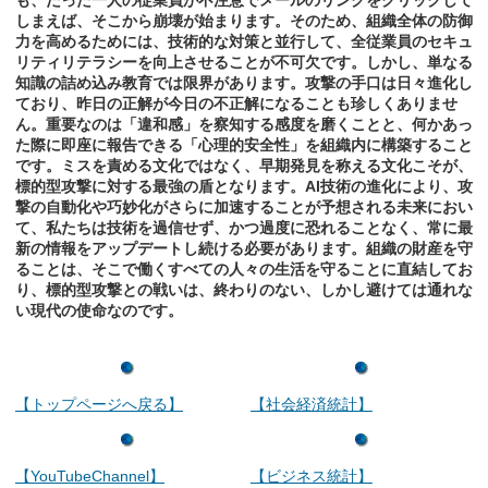
も、たった一人の従業員が不注意でメールのリンクをクリックして
しまえば、そこから崩壊が始まります。そのため、組織全体の防御
力を高めるためには、技術的な対策と並行して、全従業員のセキュ
リティリテラシーを向上させることが不可欠です。しかし、単なる
知識の詰め込み教育では限界があります。攻撃の手口は日々進化し
ており、昨日の正解が今日の不正解になることも珍しくありませ
ん。重要なのは「違和感」を察知する感度を磨くことと、何かあっ
た際に即座に報告できる「心理的安全性」を組織内に構築すること
です。ミスを責める文化ではなく、早期発見を称える文化こそが、
標的型攻撃に対する最強の盾となります。AI技術の進化により、攻
撃の自動化や巧妙化がさらに加速することが予想される未来におい
て、私たちは技術を過信せず、かつ過度に恐れることなく、常に最
新の情報をアップデートし続ける必要があります。組織の財産を守
ることは、そこで働くすべての人々の生活を守ることに直結してお
り、標的型攻撃との戦いは、終わりのない、しかし避けては通れな
い現代の使命なのです。
【トップページへ戻る】
【社会経済統計】
【YouTubeChannel】
【ビジネス統計】