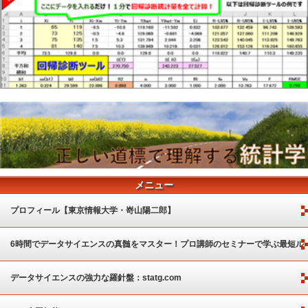
メニュー
プロフィール【東京情報大学・嵜山陽二郎】
6時間でデータサイエンスの真髄をマスター！プロ講師のセミナーで学ぶ最短ル
ート
データサイエンスの強力な羅針盤：statg.com