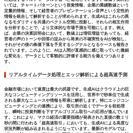
いては、チャートパターンという視覚情報、企業の業績数値という
定量的情報、そして経営者のプレゼンテーション音声という定性的
情報を統合して解析することが求められます。生成AIはこれらの異
なるモダリティを共通のベクトル空間に投影し、それらの相互作用
を分析することで、より立体的な市場予測を可能にします。例え
ば、企業の決算説明会において、数値上は増収増益であっても、経
営者の声のトーンや回答の淀みから将来の不確実性をAIが検知し、
それがその後の株価下落を予見するシグナルとなるケースも報告さ
れています。このように、AIは人間が直感的に感じ取っていた微細
な変化を、データとして客観的に評価する能力を備えつつありま
す。
リアルタイムデータ処理とエッジ解析による超高速予測
金融市場において速度は最大の武器です。生成AIはクラウド上の巨
大なコンピューティングリソースを活用し、世界中で秒単位で生成
される膨大なニュースや情報を即座に解析します。特にエッジコン
ピューティングとの連携により、取引所の近くでデータを前処理
し、瞬時に投資判断を下すアルゴリズム取引への応用が進んでいま
す。これにより、マクロ経済の重要指標が発表された直後の数ミリ
秒の間に行われる「超高速取引」においても、生成AIによる高度な
状況判断が組み込まれるようになっています。最新のモデルでは、