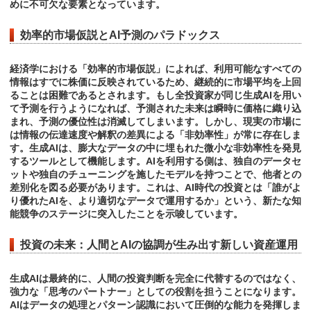
めに不可欠な要素となっています。
効率的市場仮説とAI予測のパラドックス
経済学における「効率的市場仮説」によれば、利用可能なすべての
情報はすでに株価に反映されているため、継続的に市場平均を上回
ることは困難であるとされます。もし全投資家が同じ生成AIを用い
て予測を行うようになれば、予測された未来は瞬時に価格に織り込
まれ、予測の優位性は消滅してしまいます。しかし、現実の市場に
は情報の伝達速度や解釈の差異による「非効率性」が常に存在しま
す。生成AIは、膨大なデータの中に埋もれた微小な非効率性を発見
するツールとして機能します。AIを利用する側は、独自のデータセ
ットや独自のチューニングを施したモデルを持つことで、他者との
差別化を図る必要があります。これは、AI時代の投資とは「誰がよ
り優れたAIを、より適切なデータで運用するか」という、新たな知
能競争のステージに突入したことを示唆しています。
投資の未来：人間とAIの協調が生み出す新しい資産運用
生成AIは最終的に、人間の投資判断を完全に代替するのではなく、
強力な「思考のパートナー」としての役割を担うことになります。
AIはデータの処理とパターン認識において圧倒的な能力を発揮しま