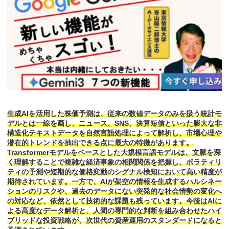
生成AIを活用した株価予測は、従来の数値データのみを扱う統計モ
デルとは一線を画し、ニュース、SNS、決算短信といった膨大な非
構造化テキストデータを自然言語処理によって解析し、市場心理や
潜在的トレンドを抽出できる点に最大の特徴があります。
Transformerモデルをベースとした大規模言語モデルは、文脈を深
く理解することで複雑な経済事象の相関関係を把握し、ボラティリ
ティの予測や短期的な価格変動のシグナル検知において高い精度が
期待されています。一方で、AIが架空の情報を生成するハルシネー
ションのリスクや、過去のデータにない突発的な社会情勢の変化へ
の対応など、依然として技術的な課題も残っています。今後はAIに
よる高度なデータ解析と、人間の専門的な判断を組み合わせたハイ
ブリッドな投資戦略が、次世代の資産運用のスタンダードになると