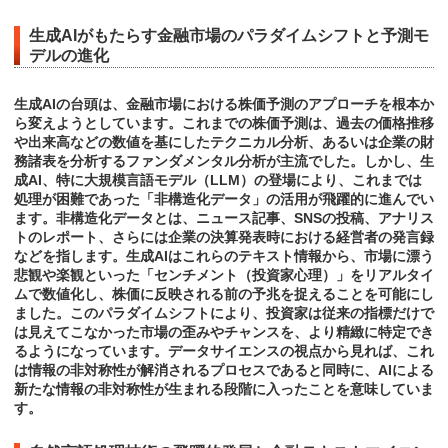
生成AIがもたらす金融市場のパラダイムシフトと予測モ
デルの進化
生成AIの台頭は、金融市場における株価予測のアプローチを根本か
ら変えようとしています。これまでの株価予測は、過去の価格推移
や出来高などの数値を基にしたテクニカル分析、あるいは企業の財
務諸表を分析するファンダメンタル分析が主流でした。しかし、生
成AI、特に大規模言語モデル（LLM）の登場により、これまでは
処理が困難であった「非構造化データ」の活用が飛躍的に進んでい
ます。非構造化データとは、ニュース記事、SNSの投稿、アナリス
トのレポート、さらには企業の決算発表時における経営者の発言録
などを指します。生成AIはこれらのテキスト情報から、市場に漂う
悲観や楽観といった「センチメント（投資家心理）」をリアルタイ
ムで数値化し、株価に反映される前の予兆を捉えることを可能にし
ました。このパラダイムシフトにより、投資家は従来の指標だけで
は見えてこなかった市場の歪みやチャンスを、より精緻に特定でき
るようになっています。データサイエンスの視点から見れば、これ
は情報の非対称性が解消されるプロセスであると同時に、AIによる
新たな情報の非対称性が生まれる段階に入ったことを意味していま
す。