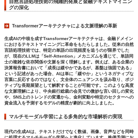
自然言語処理技術の飛躍的発展と金融テキストマイニン
グの深化
Transformerアーキテクチャによる文脈理解の革新
生成AIの中核を成すTransformerアーキテクチャは、金融ドメイン
におけるテキストマイニングに革命をもたらしました。従来の自然
言語処理技術では、特定の単語の出現頻度を追うのが限界でした
が、現在のLLMは「Self-Attention」メカニズムを通じて、単語同
士の複雑な依存関係や文脈を深く理解します。例えば、ある企業の
決算報告書において「成長は緩やかであるが、基盤は強固である」
という記述があった場合、AIは単に「緩やか」というネガティブな
言葉に反応するのではなく、文全体のニュアンスを汲み取り、ポジ
ティブな長期展望として解釈することが可能です。このような高度
な文脈理解により、中央銀行総裁の会見での微妙な言い回しの変化
や、SNS上のトレンドの変遷から、金利変動や特定のセクターへの
資金流入を予測するモデルの精度が劇的に向上しました。
マルチモーダル学習による多角的な市場解析の実現
現代の生成AIは、テキストだけでなく数値、画像、音声などを同時
に処理するマルチモーダル学習へと進化しています。株価予測にお