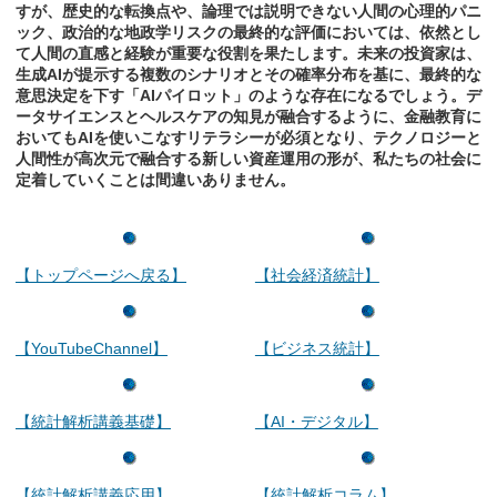
すが、歴史的な転換点や、論理では説明できない人間の心理的パニ
ック、政治的な地政学リスクの最終的な評価においては、依然とし
て人間の直感と経験が重要な役割を果たします。未来の投資家は、
生成AIが提示する複数のシナリオとその確率分布を基に、最終的な
意思決定を下す「AIパイロット」のような存在になるでしょう。デ
ータサイエンスとヘルスケアの知見が融合するように、金融教育に
おいてもAIを使いこなすリテラシーが必須となり、テクノロジーと
人間性が高次元で融合する新しい資産運用の形が、私たちの社会に
定着していくことは間違いありません。
【トップページへ戻る】
【社会経済統計】
【YouTubeChannel】
【ビジネス統計】
【統計解析講義基礎】
【AI・デジタル】
【統計解析講義応用】
【統計解析コラム】