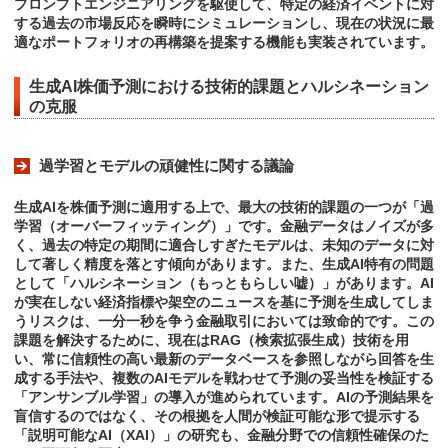
プロンプトエンジニアリングを駆使して、特定の経済イベントに対
する過去の市場反応を瞬時にシミュレーションし、現在の状況に最
適なポートフォリオの再構築を提案する機能も実装されています。
生成AI株価予測における技術的課題とハルシネーション
の克服
過学習とモデルの頑健性に関する議論
生成AIを株価予測に適用する上で、最大の技術的課題の一つが「過
学習（オーバーフィッティング）」です。金融データはノイズが多
く、過去の特定の期間に適合しすぎたモデルは、未知のデータに対
して著しく精度を落とす傾向があります。また、生成AI特有の問題
として「ハルシネーション（もっともらしい嘘）」があります。AI
が実在しない経済指標や架空のニュースを基に予測を生成してしま
うリスクは、一分一秒を争う金融取引においては致命的です。この
課題を解決するために、現在はRAG（検索拡張生成）技術を用
い、常に信頼性の高い最新のデータベースを参照しながら回答を生
成する手法や、複数のAIモデルを戦わせて予測の妥当性を検証する
「アンサンブル学習」の導入が進められています。AIの予測結果を
盲信するのではなく、その根拠を人間が検証可能な形で提示する
「説明可能なAI（XAI）」の研究も、金融分野での信頼性確保のた