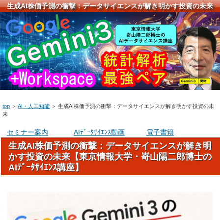
生成AI株価予測の衝撃：データサイエンスが解き明かす投資の未来
top
＞
AI・人工知能
＞
生成AI株価予測の衝撃：データサイエンスが解き明かす投資の未
来
セミナー案内
AIﾃﾞｰﾀｻｲｴﾝｽ動画
電子書籍
生成AI株価予測の衝撃：データサイエンスが解き明
かす投資の未来【東京情報大学・嵜山陽二郎博士の
AIﾃﾞｰﾀｻｲｴﾝｽ講座】