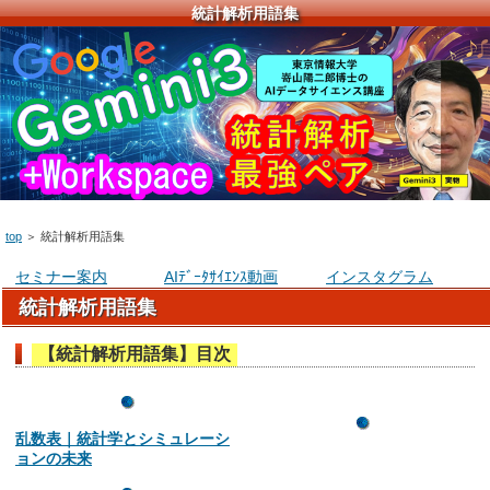
統計解析用語集
top
＞
統計解析用語集
セミナー案内
AIﾃﾞｰﾀｻｲｴﾝｽ動画
インスタグラム
統計解析用語集
【統計解析用語集】目次
乱数表｜統計学とシミュレーシ
ョンの未来