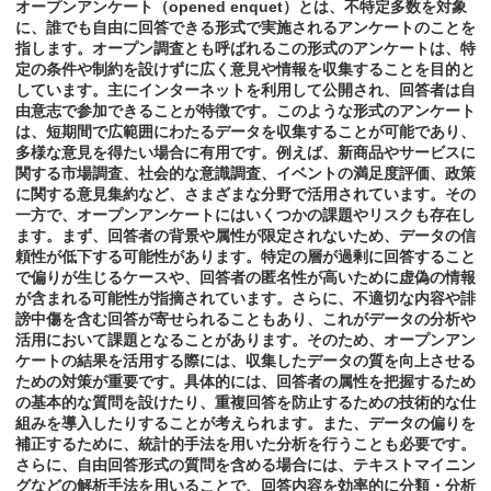
オープンアンケート（opened enquet）とは、不特定多数を対象
に、誰でも自由に回答できる形式で実施されるアンケートのことを
指します。オープン調査とも呼ばれるこの形式のアンケートは、特
定の条件や制約を設けずに広く意見や情報を収集することを目的と
しています。主にインターネットを利用して公開され、回答者は自
由意志で参加できることが特徴です。このような形式のアンケート
は、短期間で広範囲にわたるデータを収集することが可能であり、
多様な意見を得たい場合に有用です。例えば、新商品やサービスに
関する市場調査、社会的な意識調査、イベントの満足度評価、政策
に関する意見集約など、さまざまな分野で活用されています。その
一方で、オープンアンケートにはいくつかの課題やリスクも存在し
ます。まず、回答者の背景や属性が限定されないため、データの信
頼性が低下する可能性があります。特定の層が過剰に回答すること
で偏りが生じるケースや、回答者の匿名性が高いために虚偽の情報
が含まれる可能性が指摘されています。さらに、不適切な内容や誹
謗中傷を含む回答が寄せられることもあり、これがデータの分析や
活用において課題となることがあります。そのため、オープンアン
ケートの結果を活用する際には、収集したデータの質を向上させる
ための対策が重要です。具体的には、回答者の属性を把握するため
の基本的な質問を設けたり、重複回答を防止するための技術的な仕
組みを導入したりすることが考えられます。また、データの偏りを
補正するために、統計的手法を用いた分析を行うことも必要です。
さらに、自由回答形式の質問を含める場合には、テキストマイニン
グなどの解析手法を用いることで、回答内容を効率的に分類・分析