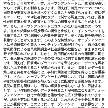
することが可能です。一方、オープンアンケートは、匿名性が高い
からこそ得られる利点もあります。例えば、特定のテーマについて
回答者が率直な意見を述べやすくなることが挙げられます。特にデ
リケートなテーマや社会的なタブーに関する調査においては、匿名
性が回答率や意見の正直さにプラスの影響を与えることがありま
す。また、オープンアンケートはコストが低い点も魅力の一つで
す。従来の紙媒体や面接形式の調査と比較して、インターネットを
活用することで印刷費や人件費を削減でき、多くの回答を効率的に
収集することができます。このような特性から、オープンアンケー
トは学術研究や企業のマーケティング活動だけでなく、自治体や非
営利団体による住民意識調査や社会課題の把握など、さまざまな分
野で活用されています。しかし、利用目的や結果の公開範囲に応じ
て、個人情報の保護やデータの取り扱いに関する倫理的配慮も必要
です。例えば、回答者のプライバシーを守るために、データを匿名
化した上で分析することが求められます。また、収集したデータを
第三者と共有する場合には、事前に回答者に同意を得ることが重要
です。さらに、オープンアンケートの設計においては、質問の内容
や形式が回答者に誤解を与えないように配慮する必要があります。
質問の意図を明確にし、回答の選択肢が偏らないように設計するこ
とで、より信頼性の高いデータを得ることが可能になります。オー
プンアンケートはその利便性と柔軟性から広く活用されています
が、結果を有効に活用するためには、これらの点を十分に考慮する
ことが重要です。このように、オープンアンケートは多様なデータ