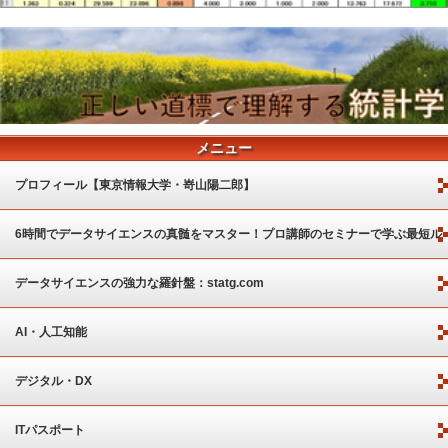
メニュー
プロフィール【東京情報大学・嵜山陽二郎】
6時間でデータサイエンスの真髄をマスター！プロ講師のセミナーで学ぶ最短ル
ート
データサイエンスの強力な羅針盤：statg.com
AI・人工知能
デジタル・DX
ITパスポート