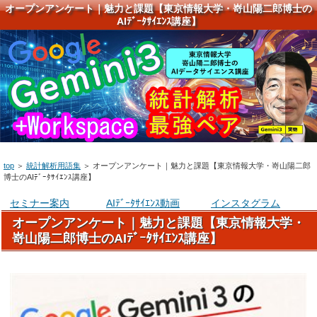
オープンアンケート｜魅力と課題【東京情報大学・嵜山陽二郎博士の
AIﾃﾞｰﾀｻｲｴﾝｽ講座】
top
＞
統計解析用語集
＞
オープンアンケート｜魅力と課題【東京情報大学・嵜山陽二郎
博士のAIﾃﾞｰﾀｻｲｴﾝｽ講座】
セミナー案内
AIﾃﾞｰﾀｻｲｴﾝｽ動画
インスタグラム
オープンアンケート｜魅力と課題【東京情報大学・
嵜山陽二郎博士のAIﾃﾞｰﾀｻｲｴﾝｽ講座】