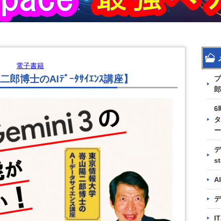
電子書籍
博士のAIﾃﾞｰﾀｻｲｴﾝｽ講座】
プ
郎
6
タ
ー
デ
s
A
デ
I