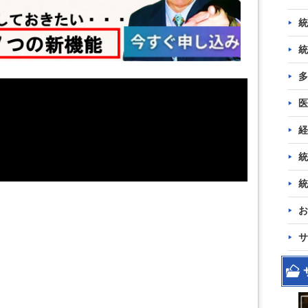
統
統
多
医
経
統
統
お
サ