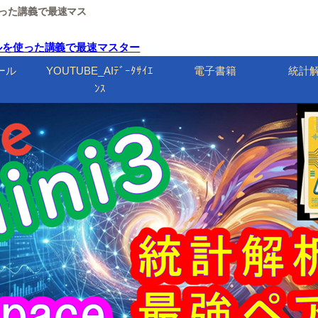
ルを使った講義で最速マス
・エクセルを使った講義で最速マスター
ール
YOUTUBE_AIﾃﾞｰﾀｻｲｴ
電子書籍
統計
ﾝｽ