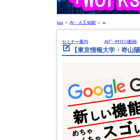
top
＞
AI・人工知能
＞
w
セミナー案内
AIﾃﾞｰﾀｻｲｴﾝｽ動画
【東京情報大学・嵜山陽二郎