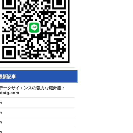
最新記事
データサイエンスの強力な羅針盤：
statg.com
w
w
w
w