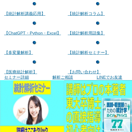
【統計解析講義応用】
【統計解析コラム】
【ChatGPT・Python・Excel】
【統計解析用語集】
【多変量解析】
【統計解析セミナー】
【医療統計解析】
【お問い合わせ】
セミナー詳細
解析ご相談
LINEでお友達