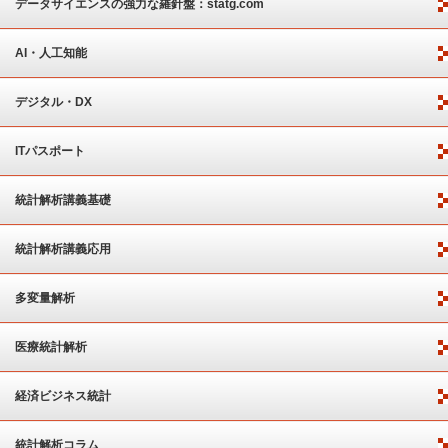
ート
データサイエンスの強力な羅針盤：statg.com
AI・人工知能
デジタル・DX
ITパスポート
統計解析講義基礎
統計解析講義応用
多変量解析
医療統計解析
経済ビジネス統計
統計解析コラム