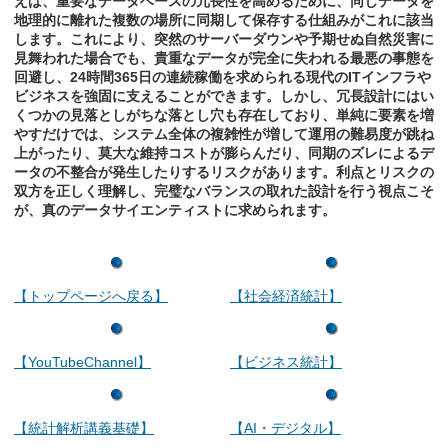
えば、重要なデータベースの冗長性を高めるために、同じデータを
地理的に離れた複数の場所に同期して保存する仕組みがこれに該当
します。これにより、突然のサーバーダウンや予期せぬ自然災害に
見舞われた場合でも、貴重なデータが完全に失われる最悪の事態を
回避し、24時間365日の連続稼働を求められる現代のITインフラや
ビジネスを強固に支えることができます。しかし、冗長設計にはい
くつかの見落としがちな落とし穴も存在しており、単純に要素を増
やすだけでは、システム全体の複雑性が増して運用の難易度が跳ね
上がったり、莫大な維持コストが膨らんだり、同期のズレによるデ
ータの不整合が発生したりするリスクがあります。利点とリスクの
双方を正しく理解し、完璧なバランスの取れた設計を行う視点こそ
が、真のデータサイエンティストに求められます。
【トップページへ戻る】
【社会経済統計】
【YouTubeChannel】
【ビジネス統計】
【統計解析講義基礎】
【AI・デジタル】