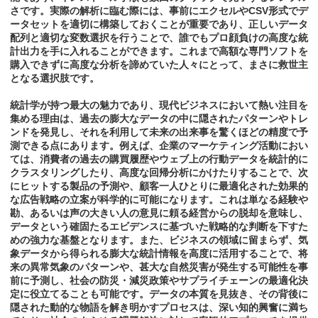
さです。実際の解析に臨む際には、事前にエクセルやCSV形式でデ
ータセットを適切に構築しておくことが重要であり、正しいデータ
配列と適切な変数選択を行うことで、誰でもプロ顔負けの高度な統
計出力を手に入れることができます。これまで高額な専門ソフトを
購入できずに高度な分析を諦めていた人々にとって、まさに救世主
となる選択肢です。
統計学が持つ最大の魅力であり、現代ビジネスにおいて熱い注目を
集める理由は、過去の膨大なデータの中に隠されたパターンやトレ
ンドを発見し、それを利用して未来の出来事を驚くほどの精度で予
測できる点にあります。例えば、企業のマーケティング活動におい
ては、消費者の過去の購買履歴やウェブ上の行動データを統計的に
クラスタリングしたり、高度な回帰分析にかけたりすることで、次
にヒットする製品の予測や、顧客一人ひとりに最適化された効果的
な広告戦略の立案が科学的に可能になります。これは単なる経験や
勘、あるいは声の大きい人の意見に頼る経営からの脱却を意味し、
データという確固たるエビデンスに基づいた戦略的な判断を下すた
めの強力な基盤となります。また、ビジネスの領域に留まらず、気
象データから得られる膨大な統計情報を高度に活用することで、将
来の異常気象のパターンや、甚大な自然災害が発生する可能性を事
前に予測し、社会の防災・減災政策やサプライチェーンの最適化決
定に役立てることも可能です。データの本質を見抜き、その背後に
隠された動的な物語を解き明かすプロセスは、深い知的興奮に満ち