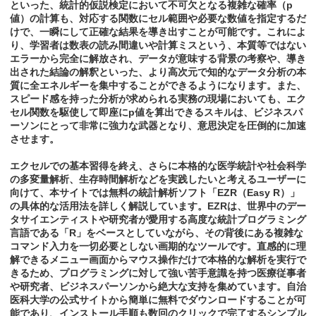
といった、統計的仮説検定において不可欠となる複雑な確率（p
値）の計算も、対応する関数にセル範囲や必要な数値を指定するだ
けで、一瞬にして正確な結果を導き出すことが可能です。これによ
り、学習者は数表の読み間違いや計算ミスという、本質等ではない
エラーから完全に解放され、データが意味する背景の考察や、導き
出された結論の解釈といった、より高次元で知的なデータ分析の本
質に全エネルギーを集中することができるようになります。また、
スピード感を持った分析が求められる実務の現場においても、エク
セル関数を駆使して即座にp値を算出できるスキルは、ビジネスパ
ーソンにとって非常に強力な武器となり、意思決定を圧倒的に加速
させます。
エクセルでの基本習得を終え、さらに本格的な医学統計や社会科学
の多変量解析、生存時間解析などを実践したいと考えるユーザーに
向けて、本サイトでは無料の統計解析ソフト「EZR（Easy R）」
の具体的な活用法を詳しく解説しています。EZRは、世界中のデー
タサイエンティストや研究者が愛用する高度な統計プログラミング
言語である「R」をベースとしていながら、その背後にある複雑な
コマンド入力を一切必要としない画期的なツールです。直感的に理
解できるメニュー画面からマウス操作だけで本格的な解析を実行で
きるため、プログラミングに対して強い苦手意識を持つ医療従事者
や研究者、ビジネスパーソンから絶大な支持を集めています。自治
医科大学の公式サイトから簡単に無料でダウンロードすることが可
能であり、インストール手順も数回のクリックで完了するシンプル