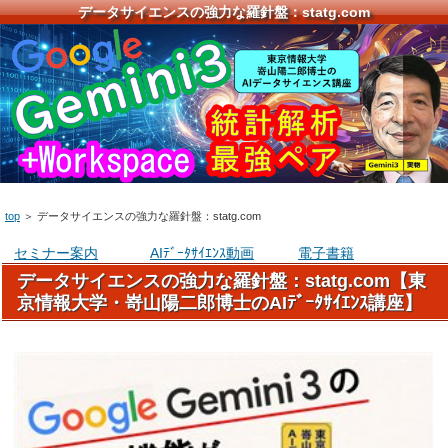
データサイエンスの強力な羅針盤：statg.com
top
＞
データサイエンスの強力な羅針盤：statg.com
セミナー案内
AIﾃﾞｰﾀｻｲｴﾝｽ動画
電子書籍
データサイエンスの強力な羅針盤：statg.com【東
京情報大学・嵜山陽二郎博士のAIﾃﾞｰﾀｻｲｴﾝｽ講座】