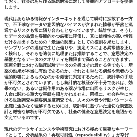
ており、社会のあらゆる課題解決に対して客観的アプローチを提供
します。
現代はあらゆる情報がインターネットを通じて瞬時に拡散する一方
で、不正確なデータや意図的なバイアスが含まれた情報が平然と流
通するリスクも常に隣り合わせとなっています。統計学は、そうし
たデータの品質を客観的かつ厳密に評価し、真に信頼性の高い情報
だけを抽出するための「最強の防壁」としての役割を果たします。
サンプリングの過程で生じた偏りや、測定ミスによる異常値を正し
く検出し、それらを適切に処理または排除することで、意思決定の
基盤となるデータのクオリティを極限まで高めることができます。
医療分野における臨床試験データの分析はその最たる例であり、新
薬の効果が本当に有効であるのか、それとも単なる偶然や患者の心
理的影響によるものなのかを厳密に判定するために、統計学の手法
が不可欠とされています。もし統計的な検証が不十分であれば、効
果のない、あるいは副作用のある薬が市場に出回るリスクが生じ、
人命に関わる重大な事態を招きかねません。同様に、社会科学にお
ける世論調査や顧客満足度調査でも、人々の本音や行動パターンを
正確に歪みなく理解するためには、統計学に基づいた適切な調査設
計と厳密な解析が不可欠であり、社会の健全な意思決定を底辺から
支えているのです。
現代のデータサイエンスや学術研究における極めて重要なキーワー
ドとして、分析結果の「再現可能性（reproducibility）」が挙げ