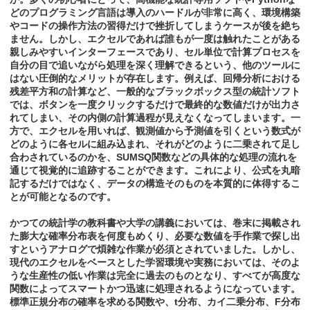
どのプログラミング言語は導入のハードルが非常に高く、環境構築
やコードの操作方法の習得だけで挫折してしまうケースが後を絶ち
ません。しかし、エクセルであれば誰もが一度は触れたことがある
親しみやすいインターフェースであり、セル単位で計算プロセスを
自分の目で追いながら処理を深く理解できるという、他のツールに
はない圧倒的なメリットが存在します。例えば、回帰分析における
残差平方和の計算など、一般的なブラックボックス型の統計ソフト
では、ボタンを一度クリックするだけで最終的な数値だけが出力さ
れてしまい、その内側の計算過程が見えなくなってしまいます。一
方で、エクセルを用いれば、観測値から予測値を引くという数式が
どのように各セルに組み込まれ、それがどのように二乗されて足し
合わされているのかを、SUMSQ関数などの具体的な処理の流れを
通じて視覚的に追跡することができます。これにより、公式を丸暗
記するだけではなく、データの構造そのものを本質的に体得するこ
とが可能となるのです。
かつての統計学の教科書や大学の講義においては、巻末に掲載され
た膨大な確率分布表を何度もめくり、必要な数値を手作業で探し出
すというアナログで煩雑な作業が必須とされていました。しかし、
現代のエクセルをベースとした学習環境や実務においては、そのよ
うな生産性の低い作業は完全に過去のものとなり、すべてが高度な
関数によってスマートかつ迅速に処理されるようになっています。
標準正規分布の確率を求める関数や、t分布、カイ二乗分布、F分布