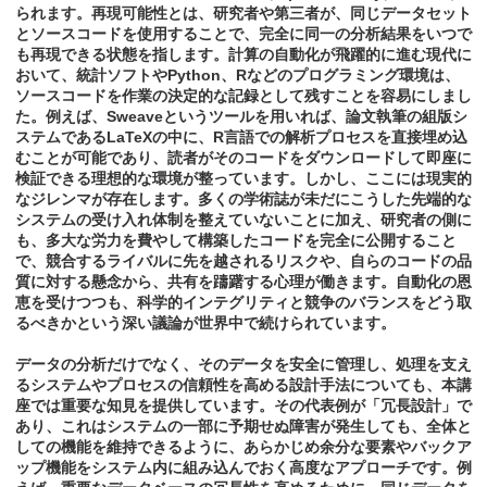
られます。再現可能性とは、研究者や第三者が、同じデータセット
とソースコードを使用することで、完全に同一の分析結果をいつで
も再現できる状態を指します。計算の自動化が飛躍的に進む現代に
おいて、統計ソフトやPython、Rなどのプログラミング環境は、
ソースコードを作業の決定的な記録として残すことを容易にしまし
た。例えば、Sweaveというツールを用いれば、論文執筆の組版シ
ステムであるLaTeXの中に、R言語での解析プロセスを直接埋め込
むことが可能であり、読者がそのコードをダウンロードして即座に
検証できる理想的な環境が整っています。しかし、ここには現実的
なジレンマが存在します。多くの学術誌が未だにこうした先端的な
システムの受け入れ体制を整えていないことに加え、研究者の側に
も、多大な労力を費やして構築したコードを完全に公開すること
で、競合するライバルに先を越されるリスクや、自らのコードの品
質に対する懸念から、共有を躊躇する心理が働きます。自動化の恩
恵を受けつつも、科学的インテグリティと競争のバランスをどう取
るべきかという深い議論が世界中で続けられています。
データの分析だけでなく、そのデータを安全に管理し、処理を支え
るシステムやプロセスの信頼性を高める設計手法についても、本講
座では重要な知見を提供しています。その代表例が「冗長設計」で
あり、これはシステムの一部に予期せぬ障害が発生しても、全体と
しての機能を維持できるように、あらかじめ余分な要素やバックア
ップ機能をシステム内に組み込んでおく高度なアプローチです。例