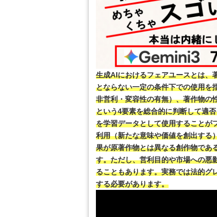
生成AIにおけるフェアユースとは、
とならない一定の条件下での使用を
非営利・変容性の有無）、著作物の
という4要素を総合的に判断して適否
を学習データとして使用することが
利用（新たな意味や価値を創出する）
果が原著作物とは異なる創作物であ
す。ただし、営利目的や市場への悪
ることもあります。実務では法的グ
する必要があります。