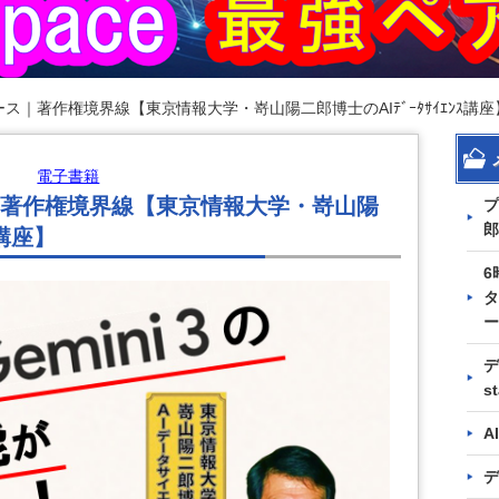
ース｜著作権境界線【東京情報大学・嵜山陽二郎博士のAIﾃﾞｰﾀｻｲｴﾝｽ講座
電子書籍
｜著作権境界線【東京情報大学・嵜山陽
プ
郎
ｽ講座】
6
タ
ー
デ
s
A
デ