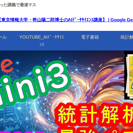
ルを使った講義で最速マス
報大学・嵜山陽二郎博士のAIﾃﾞｰﾀｻｲｴﾝｽ講座】 | Google Ge
ール
YOUTUBE_AIﾃﾞｰﾀｻｲｴ
電子書籍
統計
ﾝｽ