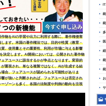
I
統
統
多
著作物をAIの学習や出力に利用する際に、著作権侵害
医
指します。米国の著作権法では、目的や性質（教育・
性質、使用量とその重要性、利用が市場に与える影響
経
を決定します。AI開発においては、公開された著作物
統
フェアユースに該当するかが争点となります。変容的
が重視され、単なる複製ではなく、AIが生成する結
統
る場合、フェアユースが認められる可能性がありま
影響が強いと判断されれば、フェアユースは否定され
お
レーゾーンも多く、各国の法制度や判例の動向を注視
サ