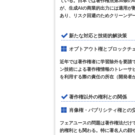
ている。日本では著作権法第30条の
が、生成AIの商業的出力には適用が
あり、リスク回避のためクリーンデ
新たな対応と技術的解決策
オプトアウト権とブロックチ
近年では著作権者に学習除外を要請
ン技術による著作権情報のトレーサビ
を利用する際の責任の所在（開発者
著作権以外の権利との関係
肖像権・パブリシティ権との
フェアユースの問題は著作権法だけ
的権利とも関わる。特に著名人の顔