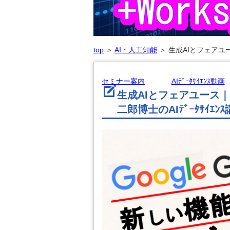
top
＞
AI・人工知能
＞
生成AIとフェアユ
セミナー案内
AIﾃﾞｰﾀｻｲｴﾝｽ動画
生成AIとフェアユース
二郎博士のAIﾃﾞｰﾀｻｲｴﾝ