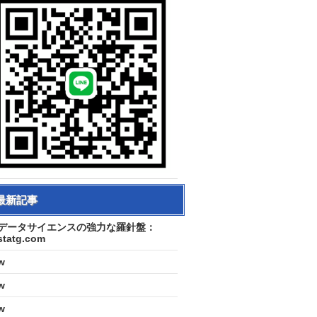
最新記事
データサイエンスの強力な羅針盤：
statg.com
w
w
w