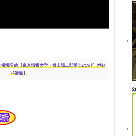
権境界線【東京情報大学・嵜山陽二郎博士のAIﾃﾞｰﾀｻｲｴ
ﾝｽ講座】
2