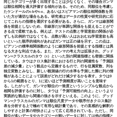
同じカテゴリーが多く出現することは少なくなく、その場合ガンマ
は順位相関を過大評価する傾向がある。そのため、同順位を考慮し
たケンドールのτ-bやτ-c、あるいはスピアマンの順位相関係数を用
いた方が適切な場合もある。研究者はデータの性質や研究目的に応
じてこれらの指標を選択する必要がある。さらに、ガンマは線形関
係を前提としないため、非線形だが単調な関係をも捉えることがで
きる点で柔軟である。例えば、テストの点数と学習意欲の関係が必
ずしも比例的ではなくても、点数が高い人はおおむね学習意欲も高
いといった順序的傾向があればガンマは正の値を示す。この点は、
ピアソンの積率相関係数のように線形関係を前提とする指標とは異
なる大きな利点である。また、ガンマの考え方は拡張され、グッド
マン=クラスカルのタウ（τ）といった別の関連指標とも密接に関係
している。タウはクロス集計表における行と列の関連性を「予測誤
差の減少量」という観点から定義するもので、行を従属変数、列を
独立変数とみなし、新しい観測値の行の水準を予測した際に列の情
報があることによって誤差がどれだけ減少するかを表す。タウは0
から1の範囲をとり、1に近いほど予測精度が高いことを意味す
る。したがって、ガンマが順位の一致度というシンプルな観点から
相関を評価するのに対し、タウは「予測可能性の向上」というより
実践的な観点から関連の強さを示すといえる。このように、グッド
マン=クラスカルのガンマは順位尺度データや順序付きクロス集計
表を分析する上で極めて有用な統計量であり、その直感的な解釈の
しやすさと計算の明快さによって広く応用されている。ただし、同
順位が多いデータやカテゴリーが粗いデータに対しては他の指標と