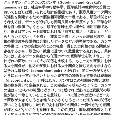
グッドマン=クラスカルのガンマ（Goodman and Kruskal’s
gamma, γ）は、社会科学や行動科学、医学統計や教育学の分野に
おいてしばしば用いられる統計的指標であり、順序尺度データ間の
関連性を測定するための順位相関係数の一種である。順位相関とい
う考え方は、データが必ずしも間隔尺度や比尺度のように正確な距
離を持つ数値でなくとも、順序が意味を持つ場合に適用可能であ
り、例えばアンケート調査における「非常に満足」「満足」「どち
らともいえない」「不満」「非常に不満」といった評価尺度や、病
気の重症度を段階的に分類したデータなどが典型例である。ガンマ
の特徴は、2つの変数の間にどの程度一貫した方向性のある関係が
存在するかを、順位の一致度に基づいて数量化する点にある。具体
的には、あるデータ集合から任意の2つの観測単位を取り出し、そ
れぞれの変数について大小関係を比較する。もし一方の変数におけ
る大小関係が、他方の変数における大小関係と同じ方向を示すなら
ばそれは順順位（concordant pair）と呼ばれ、逆に一方が大きい
ときにもう一方が小さいといった逆方向の関係を示す場合は逆順位
（discordant pair）と呼ばれる。ガンマはこの順順位の数と逆順
位の数を用いて定義される。この定義から明らかなように、ガンマ
の値は－1から1の範囲に収まり、1に近ければ近いほど変数間の順
位が強く一致していることを意味し、－1に近ければ近いほど一方
の変数が大きくなるとき他方は小さくなるといった逆方向の関係が
強いことを意味し、0付近であれば順位の関係に一貫性がなく相関
がほとんどないことを意味する。この性質は、順位相関係数として
よく知られるスピアマンの順位相関係数やケンドールの順位相関係