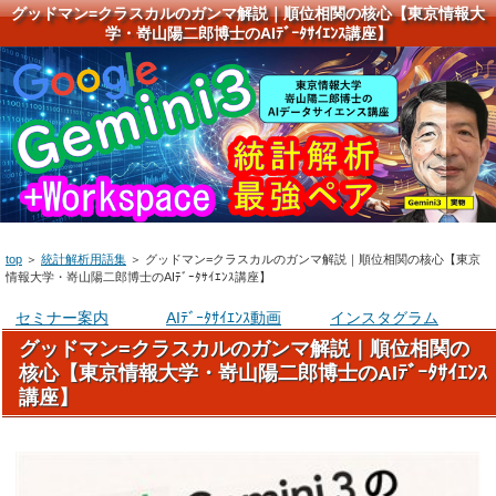
グッドマン=クラスカルのガンマ解説｜順位相関の核心【東京情報大
学・嵜山陽二郎博士のAIﾃﾞｰﾀｻｲｴﾝｽ講座】
top
＞
統計解析用語集
＞
グッドマン=クラスカルのガンマ解説｜順位相関の核心【東京
情報大学・嵜山陽二郎博士のAIﾃﾞｰﾀｻｲｴﾝｽ講座】
セミナー案内
AIﾃﾞｰﾀｻｲｴﾝｽ動画
インスタグラム
グッドマン=クラスカルのガンマ解説｜順位相関の
核心【東京情報大学・嵜山陽二郎博士のAIﾃﾞｰﾀｻｲｴﾝｽ
講座】