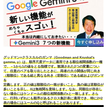
グッドマン=クラスカルのガンマ（Goodman and Kruskal’s
gamma, γ）は、順序尺度データに適用できる順位相関係数の一種
で、－1から1の値をとる指標です。観測された2つの変量につい
て、任意のペアを取り出したときに、両者の大小関係が同じ向き
（順順位）である組と異なる向き（逆順位）である組およびガンマ
を
定義します。正の値は順順位の一致が多いこと、負の値は逆順位が
多いことを示し、0は無相関を意味します。なお、同順位が存在し
ない場合にはケンドールの順位相関係数のτと一致します。さら
に、行列いずれにも順序があるクロス集計表に適用でき、特に2×2
表の場合にはユールのQと呼ばれることがあります。