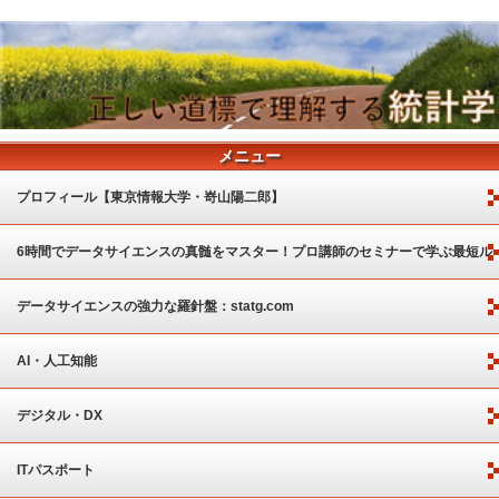
メニュー
プロフィール【東京情報大学・嵜山陽二郎】
6時間でデータサイエンスの真髄をマスター！プロ講師のセミナーで学ぶ最短ル
ート
データサイエンスの強力な羅針盤：statg.com
AI・人工知能
デジタル・DX
ITパスポート