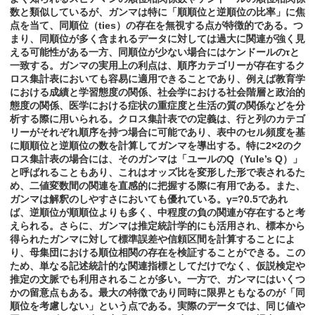
数と類似しているが、ガンマは特に「順順位と逆順位の比率」に焦
点を当て、同順位（ties）の存在を無視する点が特徴的である。つ
まり、同順位が多く含まれるデータに対しては過大に関連が強く見
える可能性がある一方、同順位が少ない場合にはケンドールのτと
一致する。ガンマの実用上の利点は、順序カテゴリーが存在するク
ロス集計表においても容易に適用できることであり、例えば教育学
における成績と学習態度の関係、社会学における社会階層と政治的
態度の関係、医学における症状の重症度と生活の質の関係などを分
析する際に用いられる。クロス集計表での定義は、行と列のカテゴ
リーがそれぞれ順序を持つ場合に可能であり、表中のセル頻度を基
に順順位と逆順位の数を計算してガンマを導出する。特に2×2のク
ロス集計表の場合には、そのガンマは「ユールのQ（Yule’s Q）」
と呼ばれることもあり、これはオッズ比を変形した形で表されるた
め、二値変数間の関連を直感的に把握する際に有用である。また、
ガンマは解釈のしやすさにおいても優れている。γ=?0.5であれ
ば、逆順位が順順位よりも多く、中程度の負の関連が存在すると考
えられる。さらに、ガンマは推定統計学的にも活用され、標本から
得られたガンマに対して標準誤差や信頼区間を計算することによ
り、母集団における順位相関の存在を検証することができる。この
ため、単なる記述統計的な関連指標としてだけでなく、仮説検定や
推定の文脈でも利用されることが多い。一方で、ガンマにはいくつ
かの留意点もある。最大の特徴であり同時に限界ともなるのが「同
順位を考慮しない」という点である。実際のデータでは、同じ値や