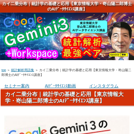
カイ二乗分布｜統計学の基礎と応用【東京情報大学・嵜山陽二郎博士
のAIﾃﾞｰﾀｻｲｴﾝｽ講座】
top
＞
統計解析用語集
＞
カイ二乗分布｜統計学の基礎と応用【東京情報大学・嵜山陽二
郎博士のAIﾃﾞｰﾀｻｲｴﾝｽ講座】
セミナー案内
AIﾃﾞｰﾀｻｲｴﾝｽ動画
インスタグラム
カイ二乗分布｜統計学の基礎と応用【東京情報大
学・嵜山陽二郎博士のAIﾃﾞｰﾀｻｲｴﾝｽ講座】