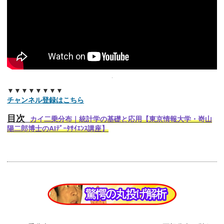
▼▼▼▼▼▼▼▼
チャンネル登録はこちら
目次
カイ二乗分布｜統計学の基礎と応用【東京情報大学・嵜山
陽二郎博士のAIﾃﾞｰﾀｻｲｴﾝｽ講座】