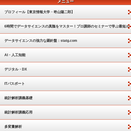
メニュー
プロフィール【東京情報大学・嵜山陽二郎】
6時間でデータサイエンスの真髄をマスター！プロ講師のセミナーで学ぶ最短ル
ート
データサイエンスの強力な羅針盤：statg.com
AI・人工知能
デジタル・DX
ITパスポート
統計解析講義基礎
統計解析講義応用
多変量解析