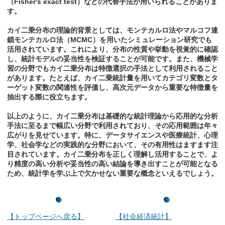
（Fisher's exact test）などの代替手法が用いられることがありま
す。
カイ二乗分布の理論的背景としては、モンテカルロ法やマルコフ連
鎖モンテカルロ法（MCMC）を用いたシミュレーション研究でも
活用されています。これにより、分布の性質や挙動を視覚的に確認
し、統計モデルの妥当性を検証することが可能です。また、機械学
習の分野でもカイ二乗分布は特徴選択の手法として利用されること
があります。たとえば、カイ二乗統計量を用いてカテゴリ変数とタ
ーゲット変数の関連性を評価し、高次元データから重要な特徴量を
抽出する際に役立ちます。
以上のように、カイ二乗分布は基礎的な統計理論から応用的な分析
手法に至るまで幅広い分野で利用されており、その応用範囲は年々
広がりを見せています。特に、データサイエンスや医療統計、心理
学、社会学などの実践的な分野において、その有用性はますます注
目されています。カイ二乗分布を正しく理解し活用することで、よ
り精度の高い分析や妥当性の高い結論を導き出すことが可能となる
ため、統計学を学ぶ上で欠かせない重要な概念といえるでしょう。
【トップページへ戻る】
【社会経済統計】