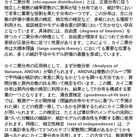
カイ二乗分布（chi-square distribution）とは、正規分布に従う
独立した複数の確率変数の二乗和が従う分布であり、統計学におい
て非常に重要な役割を果たす分布の一つです。この分布は、主に分
散の評価や適合度の検定、独立性の検定など、多岐にわたる場面で
利用され、仮説検定やモデル適合度の評価において欠かせない存在
となっています。具体的には、自由度（degrees of freedom）を
持つカイ二乗分布の特徴として、自由度が増加するにつれて分布の
形状が正規分布に近づく性質があります。これにより、カイ二乗分
布は大標本理論（large sample theory）においても重要な位置を
占め、多くの統計手法やモデル評価の基盤を形成しています。
カイ二乗分布の応用例として、まず分散分析（Analysis of
Variance, ANOVA）が挙げられます。ANOVAは複数のグループ間
で平均値が統計的に有意に異なるかどうかを調べる方法であり、群
間分散と群内分散の比を用いて検定を行います。この際、カイ二乗
分布は群内分散の推定に利用され、結果としてF分布を構成する要
素の一つとなります。また、適合度検定（goodness-of-fit test）
では、観測データが期待値（理論的分布やモデルに基づいて予測さ
れた値）とどの程度一致しているかを評価するためにカイ二乗分布
が用いられます。この検定は、たとえば遺伝学のメンデルの法則に
基づいた分離比の確認や、統計モデルの適合性を判断する際に使用
されます。同様に、独立性検定（test of independence）は、ク
ロス集計表を用いて2つのカテゴリ変数間に関連があるかどうかを
調べるためにカイ二乗分布を活用します。この方法では、観測度数