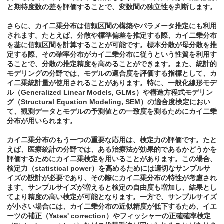
と期待度数の差を評価することで、変数間の独立性を判断します。
さらに、カイ二乗分布は信頼区間の構築やパラメータ推定にも利用
されます。たとえば、分散や標準偏差を推定する際、カイ二乗分布
を基に信頼区間を計算することが可能です。標本分散が母分散を推
定する際、その確率分布がカイ二乗分布に従うという性質を利用す
ることで、分散の推定精度を高めることができます。また、統計的
モデリングの分野では、モデルの適合度を評価する指標として、カ
イ二乗統計量が使用されることがあります。特に、一般化線形モデ
ル（Generalized Linear Models, GLMs）や構造方程式モデリン
グ（Structural Equation Modeling, SEM）の適合度検定におい
て、観測データとモデルの予測値との一致度を測るためにカイ二乗
分布が用いられます。
カイ二乗分布のもう一つの重要な応用は、検定力の評価です。たと
えば、医療統計の分野では、ある治療法が効果的であるかどうかを
評価するためにカイ二乗検定を用いることがあります。この場合、
検定力（statistical power）を高めるためには適切なサンプルサ
イズの設計が必要であり、その際にカイ二乗分布の特性が考慮され
ます。サンプルサイズが増えると検定の自由度も増加し、結果とし
てより精度の高い検定が可能となります。一方で、サンプルサイズ
が小さい場合には、カイ二乗分布の近似精度が低下するため、イエ
ーツの補正（Yates' correction）やフィッシャーの正確確率検定