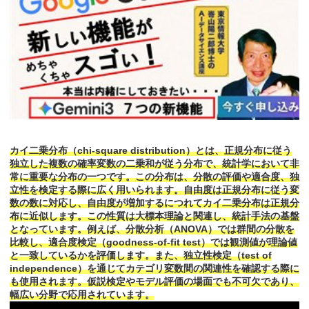
カイ二乗分布（chi-square distribution）とは、正規分布に従う
独立した複数の確率変数の二乗和が従う分布で、統計学において非
常に重要な分布の一つです。この分布は、分散の評価や適合度、独
立性を検定する際に広く用いられます。自由度は正規分布に従う変
数の数に対応し、自由度が増加するにつれてカイ二乗分布は正規分
布に近似します。この性質は大標本理論と関連し、統計手法の基盤
となっています。例えば、分散分析（ANOVA）では群間の分散を
比較し、適合度検定（goodness-of-fit test）では観測値が理論値
と一致しているかを評価します。また、独立性検定（test of
independence）を通じてカテゴリ変数間の関連性を確認する際に
も使用されます。仮説検定やモデル評価の場面でも不可欠であり、
幅広い分野で応用されています。