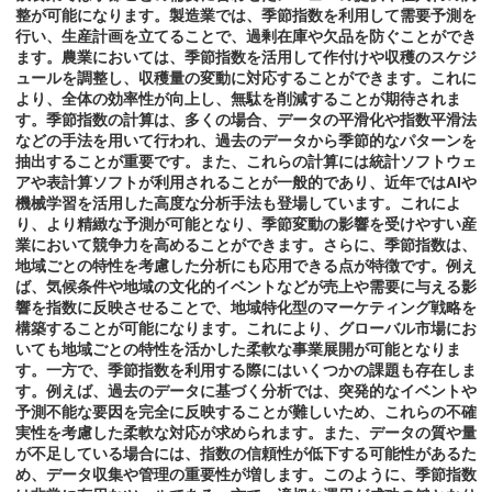
整が可能になります。製造業では、季節指数を利用して需要予測を
行い、生産計画を立てることで、過剰在庫や欠品を防ぐことができ
ます。農業においては、季節指数を活用して作付けや収穫のスケジ
ュールを調整し、収穫量の変動に対応することができます。これに
より、全体の効率性が向上し、無駄を削減することが期待されま
す。季節指数の計算は、多くの場合、データの平滑化や指数平滑法
などの手法を用いて行われ、過去のデータから季節的なパターンを
抽出することが重要です。また、これらの計算には統計ソフトウェ
アや表計算ソフトが利用されることが一般的であり、近年ではAIや
機械学習を活用した高度な分析手法も登場しています。これによ
り、より精緻な予測が可能となり、季節変動の影響を受けやすい産
業において競争力を高めることができます。さらに、季節指数は、
地域ごとの特性を考慮した分析にも応用できる点が特徴です。例え
ば、気候条件や地域の文化的イベントなどが売上や需要に与える影
響を指数に反映させることで、地域特化型のマーケティング戦略を
構築することが可能になります。これにより、グローバル市場にお
いても地域ごとの特性を活かした柔軟な事業展開が可能となりま
す。一方で、季節指数を利用する際にはいくつかの課題も存在しま
す。例えば、過去のデータに基づく分析では、突発的なイベントや
予測不能な要因を完全に反映することが難しいため、これらの不確
実性を考慮した柔軟な対応が求められます。また、データの質や量
が不足している場合には、指数の信頼性が低下する可能性があるた
め、データ収集や管理の重要性が増します。このように、季節指数