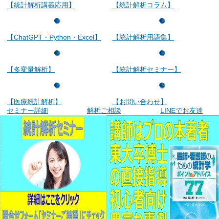
【統計解析講義応用】
【統計解析コラム】
【ChatGPT・Python・Excel】
【統計解析用語集】
【多変量解析】
【統計解析セミナー】
【医療統計解析】
【お問い合わせ】
セミナー詳細
解析ご相談
LINEでお友達