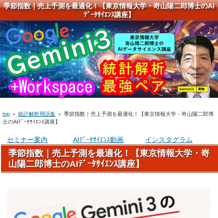
季節指数｜売上予測を最適化！【東京情報大学・嵜山陽二郎博士のAI
ﾃﾞｰﾀｻｲｴﾝｽ講座】
top
＞
統計解析用語集
＞
季節指数｜売上予測を最適化！【東京情報大学・嵜山陽二郎博
士のAIﾃﾞｰﾀｻｲｴﾝｽ講座】
セミナー案内
AIﾃﾞｰﾀｻｲｴﾝｽ動画
インスタグラム
季節指数｜売上予測を最適化！【東京情報大学・嵜
山陽二郎博士のAIﾃﾞｰﾀｻｲｴﾝｽ講座】