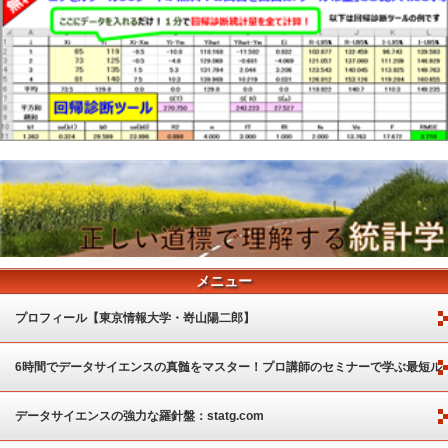
メニュー
プロフィール【東京情報大学・嵜山陽二郎】
6時間でデータサイエンスの真髄をマスター！プロ講師のセミナーで学ぶ最短ル
ート
データサイエンスの強力な羅針盤：statg.com