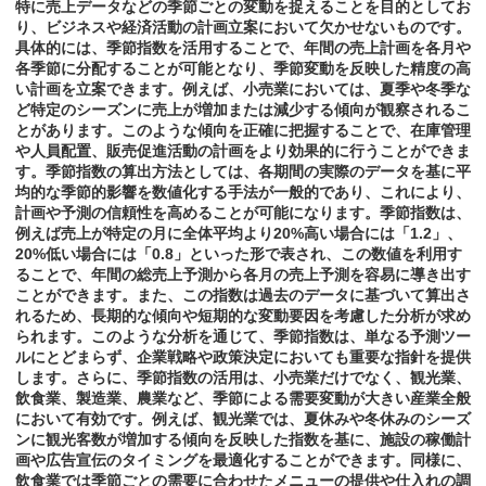
特に売上データなどの季節ごとの変動を捉えることを目的としてお
り、ビジネスや経済活動の計画立案において欠かせないものです。
具体的には、季節指数を活用することで、年間の売上計画を各月や
各季節に分配することが可能となり、季節変動を反映した精度の高
い計画を立案できます。例えば、小売業においては、夏季や冬季な
ど特定のシーズンに売上が増加または減少する傾向が観察されるこ
とがあります。このような傾向を正確に把握することで、在庫管理
や人員配置、販売促進活動の計画をより効果的に行うことができま
す。季節指数の算出方法としては、各期間の実際のデータを基に平
均的な季節的影響を数値化する手法が一般的であり、これにより、
計画や予測の信頼性を高めることが可能になります。季節指数は、
例えば売上が特定の月に全体平均より20%高い場合には「1.2」、
20%低い場合には「0.8」といった形で表され、この数値を利用す
ることで、年間の総売上予測から各月の売上予測を容易に導き出す
ことができます。また、この指数は過去のデータに基づいて算出さ
れるため、長期的な傾向や短期的な変動要因を考慮した分析が求め
られます。このような分析を通じて、季節指数は、単なる予測ツー
ルにとどまらず、企業戦略や政策決定においても重要な指針を提供
します。さらに、季節指数の活用は、小売業だけでなく、観光業、
飲食業、製造業、農業など、季節による需要変動が大きい産業全般
において有効です。例えば、観光業では、夏休みや冬休みのシーズ
ンに観光客数が増加する傾向を反映した指数を基に、施設の稼働計
画や広告宣伝のタイミングを最適化することができます。同様に、
飲食業では季節ごとの需要に合わせたメニューの提供や仕入れの調