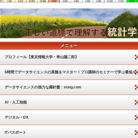
メニュー
プロフィール【東京情報大学・嵜山陽二郎】
6時間でデータサイエンスの真髄をマスター！プロ講師のセミナーで学ぶ最短ル
ート
データサイエンスの強力な羅針盤：statg.com
AI・人工知能
デジタル・DX
ITパスポート