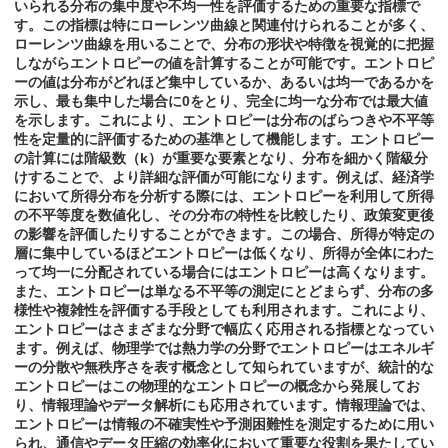
いられる分布の集中度や不均一性を評価するための重要な指標で
す。この指標は特にローレンツ曲線と関連付けられることが多く、
ローレンツ曲線を用いることで、分布の形状や特徴を視覚的に把握
しながらエントロピーの値を計算することが可能です。エントロピ
ーの値は分布がどれほど集中しているか、あるいは均一であるかを
示し、最も集中した場合に0をとり、完全に均一な分布では最大値
を示します。これにより、エントロピーは分布のばらつきや不平等
性を定量的に評価するための基準として機能します。エントロピー
の計算には階級数（k）が重要な要素となり、分布を細かく階級分
けすることで、より詳細な評価が可能になります。例えば、経済学
において所得分布を分析する際には、エントロピーを利用して所得
の不平等度を数値化し、その分布の特性を比較したり、政策変更後
の影響を評価したりすることができます。この場合、所得が特定の
層に集中しているほどエントロピーは低くなり、所得が全体にわた
って均一に分配されている場合にはエントロピーは高くなります。
また、エントロピーは単なる不平等の測定にとどまらず、分布の多
様性や複雑性を評価する手段としても利用されます。これにより、
エントロピーはさまざまな分野で幅広く応用される指標となってい
ます。例えば、物理学では熱力学の分野でエントロピーはエネルギ
ーの分散や無秩序さを表す概念として知られていますが、統計的な
エントロピーはこの物理的なエントロピーの概念から発展してお
り、情報理論やデータ解析にも応用されています。情報理論では、
エントロピーは情報の不確実性や予測困難性を測定するために用い
られ、通信やデータ圧縮の効率化において重要な役割を果たしてい