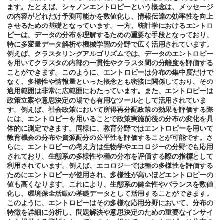
ます。たとえば、シャノンエントロピーという概念は、メッセージ
の内容がどれだけ予測可能かを数値化し、情報伝達の効率性を向上
させるための基礎となっています。一方、統計学におけるエントロ
ピーは、データの分布を理解するための重要な手段となっており、
特に多変量データ解析や機械学習の分野で広く活用されています。
例えば、クラスタリングアルゴリズムでは、データのエントロピー
を用いてクラスタの内部の一貫性やクラスタ間の分離度を評価する
ことができます。このように、エントロピーは分布の集中度だけで
なく、多様性や情報量といった概念とも密接に関係しており、その
適用範囲は非常に広範囲にわたっています。また、エントロピーは
政策立案や意思決定の場でも有用なツールとして活用されていま
す。例えば、社会政策において所得再分配政策の効果を評価する際
には、エントロピーを用いることで政策実施前後の分布の変化を具
体的に測定できます。同様に、教育分野ではエントロピーを用いて
教育機会の分布や資源配分の公平性を評価することが可能です。さ
らに、エントロピーの考え方は生物学やエコロジーの分野でも応用
されており、生態系の多様性や種の分布を評価する際の指標として
利用されています。例えば、エコロジーでは種の多様性を評価する
ためにエントロピーが使用され、多様性が高いほどエントロピーの
値も高くなります。これにより、生態系の健全性やバランスを数値
化し、環境保全活動の基礎データとして活用することができます。
このように、エントロピーはその多様な応用分野において、分布の
特徴を詳細に分析し、問題解決や意思決定のための重要なインサイ