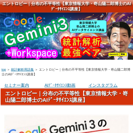
エントロピー｜分布の不平等性【東京情報大学・嵜山陽二郎博士のAI
ﾃﾞｰﾀｻｲｴﾝｽ講座】
top
＞
統計解析用語集
＞
エントロピー｜分布の不平等性【東京情報大学・嵜山陽二郎博
士のAIﾃﾞｰﾀｻｲｴﾝｽ講座】
セミナー案内
AIﾃﾞｰﾀｻｲｴﾝｽ動画
インスタグラム
エントロピー｜分布の不平等性【東京情報大学・嵜
山陽二郎博士のAIﾃﾞｰﾀｻｲｴﾝｽ講座】