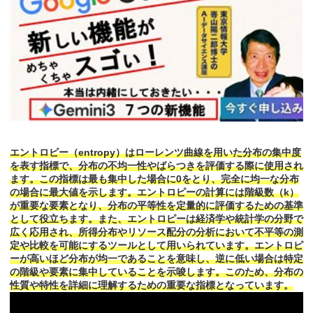
エントロピー（entropy）はローレンツ曲線を用いた分布の集中度
を表す指標で、分布の不均一性やばらつきを評価する際に使用され
ます。この指標は最も集中した場合に0をとり、完全に均一な分布
の場合に最大値を示します。エントロピーの計算には階級数（k）
が重要な要素となり、分布の平等性を定量的に評価するための基準
として役立ちます。また、エントロピーは経済学や統計学の分野で
広く応用され、所得分布やリソース配分の分析において不平等の測
定や比較を可能にするツールとして用いられています。エントロピ
ーが高いほど分布が均一であることを意味し、逆に低い場合は特定
の階級や要素に集中していることを示唆します。このため、分布の
性質や特性を詳細に理解するための重要な指標となっています。