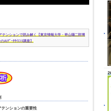
アテンションで読み解く【東京情報大学・嵜山陽二郎博
のAIﾃﾞｰﾀｻｲｴﾝｽ講座】
2
割
アテンションの重要性