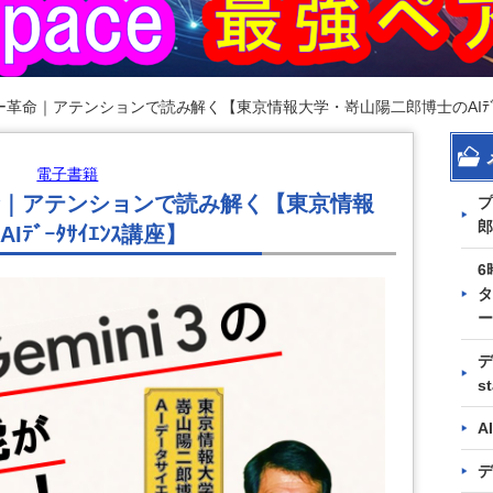
革命｜アテンションで読み解く【東京情報大学・嵜山陽二郎博士のAIﾃﾞｰﾀ
電子書籍
｜アテンションで読み解く【東京情報
プ
郎
ﾞｰﾀｻｲｴﾝｽ講座】
6
タ
ー
デ
s
A
デ