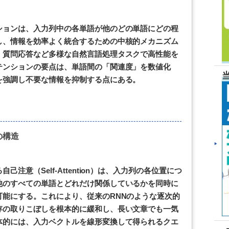
ションは、入力列中の各単語が他のどの単語にどの程
し、情報を効率よく統合するための中核的メカニズム
、質問応答など多様な自然言語処理タスクで高性能を
テンションの要点は、単語間の「関連度」を数値化
を強調し不要な情報を抑制する点にある。
の構造
注意（Self-Attention）は、入力列の各位置につ
他のすべての単語とどれだけ関係しているかを同時に
能にする。これにより、従来のRNNのような逐次的
存の取りこぼしを根本的に緩和し、長い文章でも一気
体的には、入力ベクトルを線形変換して得られるクエ