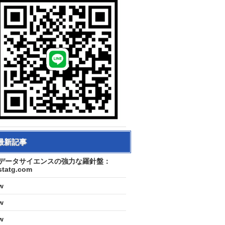
最新記事
データサイエンスの強力な羅針盤：
statg.com
w
w
w