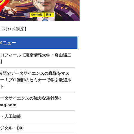
ｻｲｴﾝｽ講座】
メニュー
ロフィール【東京情報大学・嵜山陽二
】
時間でデータサイエンスの真髄をマス
ー！プロ講師のセミナーで学ぶ最短ル
ト
ータサイエンスの強力な羅針盤：
tatg.com
I・人工知能
ジタル・DX