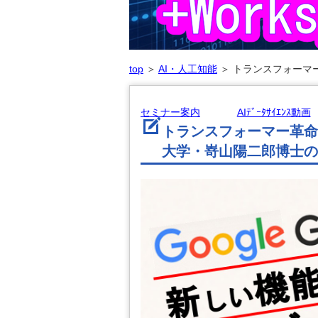
top
＞
AI・人工知能
＞
トランスフォーマー
セミナー案内
AIﾃﾞｰﾀｻｲｴﾝｽ動画
トランスフォーマー革命
大学・嵜山陽二郎博士のAIﾃ