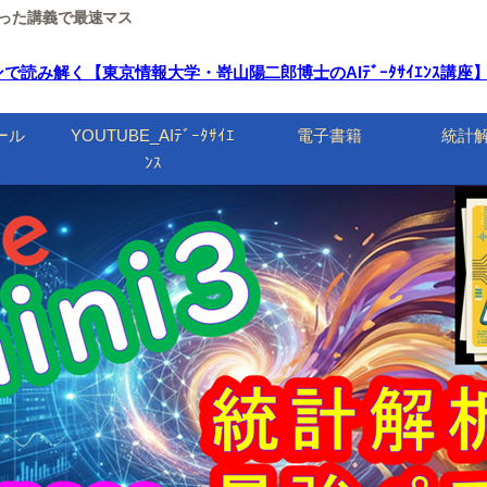
ルを使った講義で最速マス
く【東京情報大学・嵜山陽二郎博士のAIﾃﾞｰﾀｻｲｴﾝｽ講座】 | Goo
ール
YOUTUBE_AIﾃﾞｰﾀｻｲｴ
電子書籍
統計
ﾝｽ