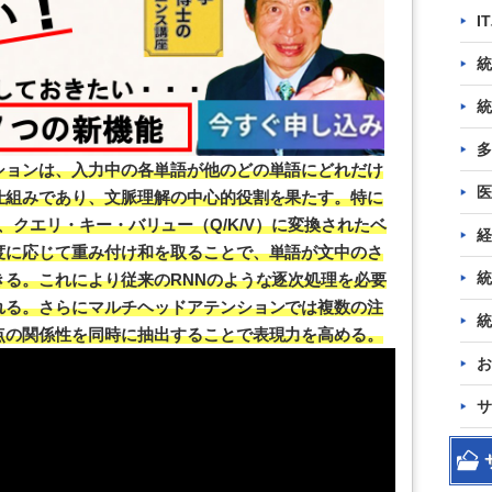
I
統
統
多
ションは、入力中の各単語が他のどの単語にどれだけ
医
仕組みであり、文脈理解の中心的役割を果たす。特に
）」では、クエリ・キー・バリュー（Q/K/V）に変換されたベ
経
度に応じて重み付け和を取ることで、単語が文中のさ
統
る。これにより従来のRNNのような逐次処理を必要
れる。さらにマルチヘッドアテンションでは複数の注
統
点の関係性を同時に抽出することで表現力を高める。
お
サ