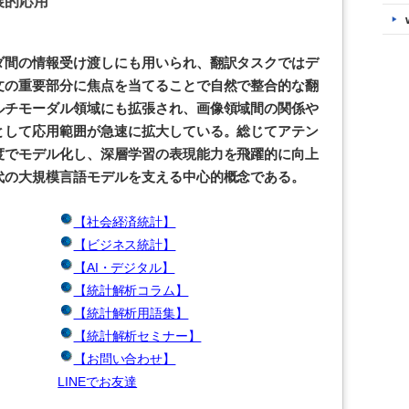
展的応用
ダ間の情報受け渡しにも用いられ、翻訳タスクではデ
文の重要部分に焦点を当てることで自然で整合的な翻
ルチモーダル領域にも拡張され、画像領域間の関係や
として応用範囲が急速に拡大している。総じてアテン
度でモデル化し、深層学習の表現能力を飛躍的に向上
代の大規模言語モデルを支える中心的概念である。
【社会経済統計】
【ビジネス統計】
【AI・デジタル】
【統計解析コラム】
【統計解析用語集】
【統計解析セミナー】
【お問い合わせ】
LINEでお友達