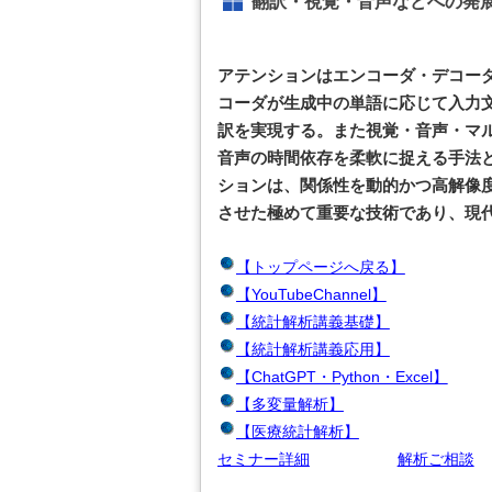
翻訳・視覚・音声などへの発
アテンションはエンコーダ・デコー
コーダが生成中の単語に応じて入力
訳を実現する。また視覚・音声・マ
音声の時間依存を柔軟に捉える手法
ションは、関係性を動的かつ高解像
させた極めて重要な技術であり、現
【トップページへ戻る】
【YouTubeChannel】
【統計解析講義基礎】
【統計解析講義応用】
【ChatGPT・Python・Excel】
【多変量解析】
【医療統計解析】
セミナー詳細
解析ご相談