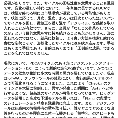
必要があります。また、サイクルの回転速度を意識することも重要
です。変化の激しい時代において、一年単位の長すぎるPDCAで
は、検証が終わる頃には市場環境が激変している可能性がありま
す。状況に応じて、月次、週次、あるいは日次といった短いスパン
でサイクルを回し、微修正を繰り返す「アジャイル」な感覚を取り
入れることが有効です。さらに、全員が「なぜこの作業をしている
のか」という目的意識を常に持ち続けることも欠かせません。形に
囚われるのではなく、結果に執着し、より良い方法を模索し続ける
貪欲な姿勢こそが、形骸化したサイクルに魂を吹き込みます。手法
はあくまで手段であり、目的はあくまでも「圧倒的な成果」である
ことを忘れてはなりません。
現代において、PDCAサイクルのあり方はデジタルトランスフォー
メーション（DX）によって劇的な進化を遂げています。かつては
データの収集や集計に多大な時間と労力を要していましたが、現在
はIoTやAI、クラウドツールの普及により、実行結果がリアルタイ
ムで可視化されるようになりました。これにより「Check」のタ
イミングを大幅に前倒しし、異常が発生した瞬間に「Act」へと移
行するような、超高速のサイクルが可能となっています。ビッグデ
ータを活用した高度な予測モデルを用いれば、「Plan」の段階で
のシミュレーション精度も飛躍的に向上します。また、デジタルツ
ールは組織内の情報共有の壁を取り払い、誰がどこでどのような改
善を行ったのかを即座に全体へ伝播させる「標準化」のスピードも