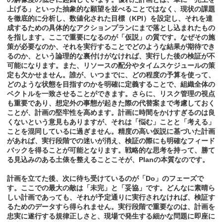
上げる」といった抽象的な願望を並べることではなく、現状の課題
を徹底的に分析し、数値化された目標（KPI）を設定し、それを達
成するための具体的なアクションプランにまで落とし込まれたもの
を指します。ここで重要になるのが「仮説」の質です。なぜその施
策が必要なのか、それを実行することでどのような結果が期待でき
るのか、という論理的な裏付けがなければ、実行した後の検証が不
可能になります。また、リソースの配分やタイムスケジュールの策
定も欠かせません。誰が、いつまでに、どの程度の予算を使って、
どのような状態を目指すのかを明確に定義することで、組織全体の
ベクトルを一致させることができます。さらに、リスク管理の視点
も重要であり、想定外の事態が起きた際の代替案まで考慮しておく
ことが、計画の堅牢性を高めます。計画に時間をかけすぎるのは良
くないという意見もありますが、それは「悩む」ことと「考える」
ことを混同しているに過ぎません。精度の高い仮説に基づいた計画
があれば、実行段階での迷いが消え、検証の際にも明確なフィード
バックを得ることが可能となります。戦略的な思考を持って、勝て
る見込みのある土俵を整えることこそが、Planの本質なのです。
計画を立てた後、次に待ち受けているのが「Do」のフェーズで
す。ここでの最大の敵は「未完」と「妥協」です。どんなに素晴ら
しい計画であっても、それが予定通りに実行されなければ、検証す
るためのデータすら得られません。実行段階で重要なのは、計画を
忠実に遂行する規律正しさと、現場で発生する細かな問題に即座に