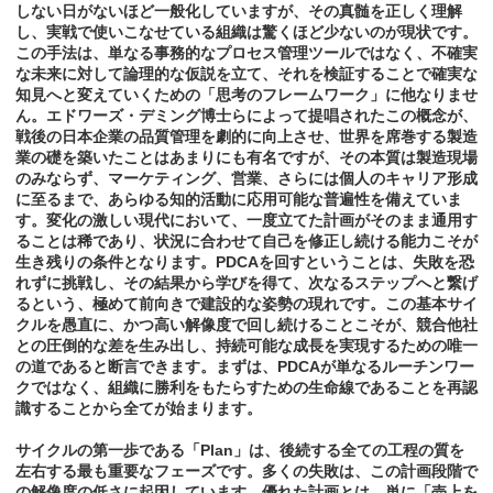
しない日がないほど一般化していますが、その真髄を正しく理解
し、実戦で使いこなせている組織は驚くほど少ないのが現状です。
この手法は、単なる事務的なプロセス管理ツールではなく、不確実
な未来に対して論理的な仮説を立て、それを検証することで確実な
知見へと変えていくための「思考のフレームワーク」に他なりませ
ん。エドワーズ・デミング博士らによって提唱されたこの概念が、
戦後の日本企業の品質管理を劇的に向上させ、世界を席巻する製造
業の礎を築いたことはあまりにも有名ですが、その本質は製造現場
のみならず、マーケティング、営業、さらには個人のキャリア形成
に至るまで、あらゆる知的活動に応用可能な普遍性を備えていま
す。変化の激しい現代において、一度立てた計画がそのまま通用す
ることは稀であり、状況に合わせて自己を修正し続ける能力こそが
生き残りの条件となります。PDCAを回すということは、失敗を恐
れずに挑戦し、その結果から学びを得て、次なるステップへと繋げ
るという、極めて前向きで建設的な姿勢の現れです。この基本サイ
クルを愚直に、かつ高い解像度で回し続けることこそが、競合他社
との圧倒的な差を生み出し、持続可能な成長を実現するための唯一
の道であると断言できます。まずは、PDCAが単なるルーチンワー
クではなく、組織に勝利をもたらすための生命線であることを再認
識することから全てが始まります。
サイクルの第一歩である「Plan」は、後続する全ての工程の質を
左右する最も重要なフェーズです。多くの失敗は、この計画段階で
の解像度の低さに起因しています。優れた計画とは、単に「売上を