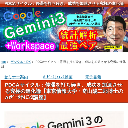
PDCAサイクル：停滞を打ち砕き、成功を加速させる究極の進化論
top
＞
デジタル・DX
＞
PDCAサイクル：停滞を打ち砕き、成功を加速させる究極の進化
論
セミナー案内
AIﾃﾞｰﾀｻｲｴﾝｽ動画
電子書籍
PDCAサイクル：停滞を打ち砕き、成功を加速させ
る究極の進化論【東京情報大学・嵜山陽二郎博士の
AIﾃﾞｰﾀｻｲｴﾝｽ講座】