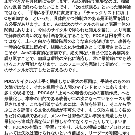
正すべきかを具体的に決定します。Actの段階で重要なのは、抽象
的な反省で終わらせないことです。「次は頑張る」といった精神論
ではなく、「手順Aを手順Bに変更する」「チェックリストに項目
Cを追加する」といった、具体的かつ強制力のある是正処置を講じ
る必要があります。また、Actは次のサイクルのPlanと表裏一体の
関係にあります。今回のサイクルで得られた知見を基に、より高度
で解像度の高い次なる計画を策定することで、PDCAは円を描くの
ではなく、上へと向かう螺旋階段のような進化を遂げます。改善を
一時的な修正に留めず、組織の文化や仕組みとして定着させること
こそが、Actの本質的な役割です。絶え間ない自己否定と再構築を
繰り返すことで、組織は環境の変化に適応し、常に最前線に立ち続
けることが可能となります。このフェーズを完遂して初めて、一つ
のサイクルが完了したと言えるのです。
PDCAサイクルが上手く機能しない最大の原因は、手法そのものの
欠陥ではなく、それを運用する人間のマインドセットにあります。
多くの現場では、PDCAが「上司への報告のための書類作成」へと
形骸化し、本来の目的である改善が二の次になっているケースが散
見されます。これを打破するためには、失敗を許容し、そこから学
ぶことを評価する文化の醸成が不可欠です。もし失敗を厳しく咎め
るだけの組織であれば、メンバーは都合の悪い事実を隠蔽したり、
最初から達成容易な低い目標しか立てなくなったりしてしまいま
す。PDCAの本質は「学習」であり、未知の領域に挑むプロセスに
おいては失敗は避けられないという前提を、リーダーが明確に示す