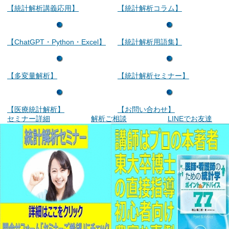
【統計解析講義応用】
【統計解析コラム】
【ChatGPT・Python・Excel】
【統計解析用語集】
【多変量解析】
【統計解析セミナー】
【医療統計解析】
【お問い合わせ】
セミナー詳細
解析ご相談
LINEでお友達