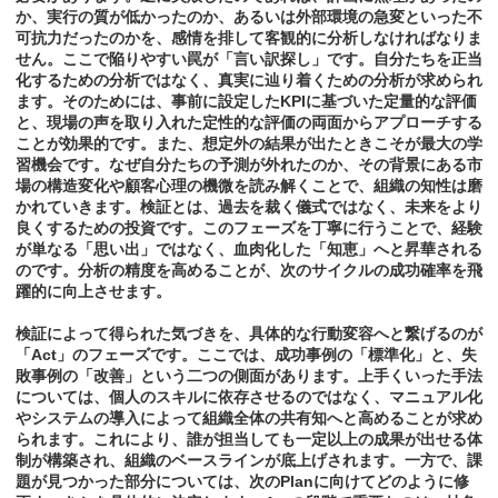
か、実行の質が低かったのか、あるいは外部環境の急変といった不
可抗力だったのかを、感情を排して客観的に分析しなければなりま
せん。ここで陥りやすい罠が「言い訳探し」です。自分たちを正当
化するための分析ではなく、真実に辿り着くための分析が求められ
ます。そのためには、事前に設定したKPIに基づいた定量的な評価
と、現場の声を取り入れた定性的な評価の両面からアプローチする
ことが効果的です。また、想定外の結果が出たときこそが最大の学
習機会です。なぜ自分たちの予測が外れたのか、その背景にある市
場の構造変化や顧客心理の機微を読み解くことで、組織の知性は磨
かれていきます。検証とは、過去を裁く儀式ではなく、未来をより
良くするための投資です。このフェーズを丁寧に行うことで、経験
が単なる「思い出」ではなく、血肉化した「知恵」へと昇華される
のです。分析の精度を高めることが、次のサイクルの成功確率を飛
躍的に向上させます。
検証によって得られた気づきを、具体的な行動変容へと繋げるのが
「Act」のフェーズです。ここでは、成功事例の「標準化」と、失
敗事例の「改善」という二つの側面があります。上手くいった手法
については、個人のスキルに依存させるのではなく、マニュアル化
やシステムの導入によって組織全体の共有知へと高めることが求め
られます。これにより、誰が担当しても一定以上の成果が出せる体
制が構築され、組織のベースラインが底上げされます。一方で、課
題が見つかった部分については、次のPlanに向けてどのように修