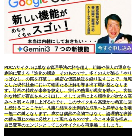
PDCAサイクルは単なる管理手法の枠を超え、組織や個人の運命を
劇的に変える「進化の螺旋」そのものです。多くの人が陥る「やり
っぱなし」の罠を打破し、緻密な仮説検証を繰り返すことで、混沌
とした現代社会において確固たる正解を導き出す羅針盤となりま
す。計画の精度が未来を規定し、実行の熱量が現実を動かし、客観
的な検証が盲点をあぶり出し、そして改善による標準化が次なる高
みへと我々を押し上げるのです。このサイクルを高速かつ愚直に回
し続けることこそが、凡庸な結果を圧倒的な成果へと昇華させる唯
一無二の鍵となります。成功は偶然の産物ではなく、論理的な改善
の積み重ねの先に必然として現れるものです。今こそ本質を掴み、
自己変革のエンジンとしてこのサイクルを再定義しましょう。