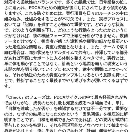
対応する柔軟性のバランスです。多くの組織では、日常業務の忙し
さに追われ、PDCAのための施策が後回しにされてしまう傾向があ
りますが、これを防ぐためには、実行項目を日々のルーチンの中に
組み込み、仕組み化することが不可欠です。また、実行プロセスに
おいては「記録」を残すことが極めて重要です。どのような状況
で、どのような判断を下し、どのような行動をとったのかというロ
グがなければ、後の検証フェーズで正確な分析ができません。数値
データだけでなく、担当者が感じた違和感や顧客の細かな反応とい
った定性的な情報も、貴重な資産となります。また、チームで取り
組む場合は、進捗状況をリアルタイムで共有し、停滞している部分
があれば即座にサポートに入る体制を整えるべきです。実行とは、
単に体を動かすことではなく、計画という地図を頼りに現実という
未開の地を切り拓いていくプロセスです。途中で困難にぶつかって
も、それが検証のための貴重なサンプルになるという意識を持つこ
とで、挫折することなく最後までやり遂げる力が湧いてくるはずで
す。
「Check」のフェーズは、PDCAサイクルの中で最も軽視されがち
でありながら、成長のために最も知恵を絞るべき場面です。単に
「目標を達成したか否か」を確認するだけでは不十分です。重要な
のは、なぜその結果になったのかという「因果関係」を徹底的に解
明することです。目標を達成できたのであれば、どの要因が成功に
寄与したのかを特定し、それを再現可能なノウハウとして抽出する
必要があります。逆に失敗したのであれば、計画に無理があったの