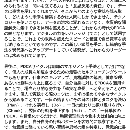
加速させます。しかし、ツールが便利になればなるほど、人間に求
められるのは「問いを立てる力」と「意思決定の責任」です。デー
タは事実を示してくれますが、そこからどのような意味を読み取
り、どのような未来を構築するかは人間にしかできません。テクノ
ロジーを使いこなし、データの洪水に溺れることなく、本質的な課
題解決に集中できる体制を整えることが、これからの時代のPDCA
の鍵となります。デジタルの力をレバレッジ（てこ）として活用す
ることで、これまでの限界を超えたスピードと精度で自己変革を成
し遂げることができるのです。この新しい武器を手に、伝統的な手
法を現代版へとアップデートしていく姿勢が、これからのリーダー
には求められています。
最後に、PDCAサイクルは組織のマネジメント手法としてだけでな
く、個人の成長を加速させるための最強のセルフコーチングツール
でもあります。仕事のスキルアップ、資格試験の勉強、健康管理、
あるいは趣味の向上に至るまで、自分自身に対してPDCAを適用す
ることで、場当たり的な努力を「確実な成長」へと変えることがで
きます。個人で実践する際のコツは、まずは極めて小さなサイクル
から始めることです。一日の始まりにその日の目標とタスクを決め
（Plan）、それを実行し（Do）、一日の終わりに振り返りを行い
（Check）、翌日の行動を修正する（Act）。この「一日単位の
PDCA」を習慣化するだけで、時間管理能力や集中力は劇的に向上
します。また、自分自身の行動パターンを客観的に観察すること
で、無意識に陥っている悪い習慣や思考の癖を特定し、意識的に書