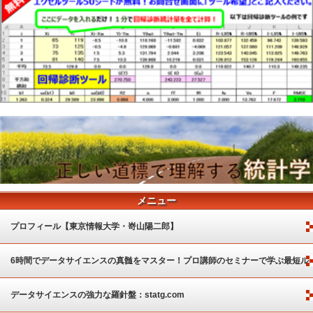
メニュー
プロフィール【東京情報大学・嵜山陽二郎】
6時間でデータサイエンスの真髄をマスター！プロ講師のセミナーで学ぶ最短ル
ート
データサイエンスの強力な羅針盤：statg.com