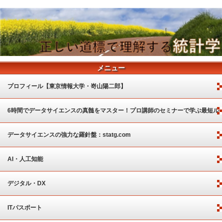
メニュー
プロフィール【東京情報大学・嵜山陽二郎】
6時間でデータサイエンスの真髄をマスター！プロ講師のセミナーで学ぶ最短ル
ート
データサイエンスの強力な羅針盤：statg.com
AI・人工知能
デジタル・DX
ITパスポート