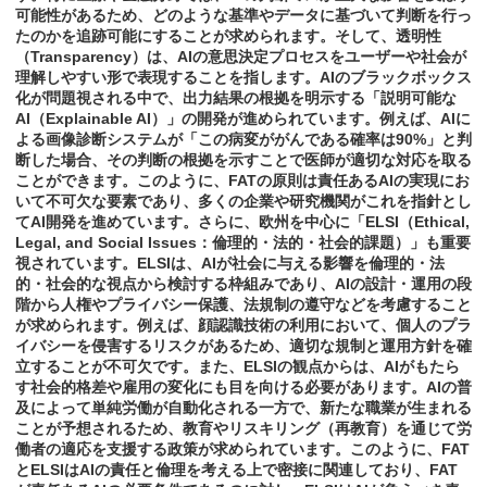
可能性があるため、どのような基準やデータに基づいて判断を行っ
たのかを追跡可能にすることが求められます。そして、透明性
（Transparency）は、AIの意思決定プロセスをユーザーや社会が
理解しやすい形で表現することを指します。AIのブラックボックス
化が問題視される中で、出力結果の根拠を明示する「説明可能な
AI（Explainable AI）」の開発が進められています。例えば、AIに
よる画像診断システムが「この病変ががんである確率は90%」と判
断した場合、その判断の根拠を示すことで医師が適切な対応を取る
ことができます。このように、FATの原則は責任あるAIの実現にお
いて不可欠な要素であり、多くの企業や研究機関がこれを指針とし
てAI開発を進めています。さらに、欧州を中心に「ELSI（Ethical,
Legal, and Social Issues：倫理的・法的・社会的課題）」も重要
視されています。ELSIは、AIが社会に与える影響を倫理的・法
的・社会的な視点から検討する枠組みであり、AIの設計・運用の段
階から人権やプライバシー保護、法規制の遵守などを考慮すること
が求められます。例えば、顔認識技術の利用において、個人のプラ
イバシーを侵害するリスクがあるため、適切な規制と運用方針を確
立することが不可欠です。また、ELSIの観点からは、AIがもたら
す社会的格差や雇用の変化にも目を向ける必要があります。AIの普
及によって単純労働が自動化される一方で、新たな職業が生まれる
ことが予想されるため、教育やリスキリング（再教育）を通じて労
働者の適応を支援する政策が求められています。このように、FAT
とELSIはAIの責任と倫理を考える上で密接に関連しており、FAT