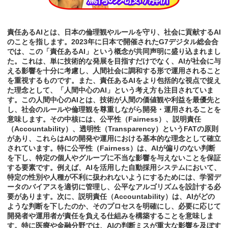
責任あるAIとは、日本の倫理観やルールを守り、社会に貢献するAI
のことを指します。2023年に日本で開催されたG7デジタル総会合
では、この「責任あるAI」という概念が共同声明に盛り込まれまし
た。これは、単に技術的な発展を目指すだけでなく、AIが社会に与
える影響を十分に考慮し、人間社会に調和する形で運用されること
を重視するものです。また、責任あるAIをより包括的な視点で捉え
た理念として、「人間中心のAI」という考え方も注目されていま
す。この人間中心のAIとは、技術が人間の価値観や利益を最優先と
し、社会のルールや倫理観を尊重しながら開発・運用されることを
意味します。その中核には、公平性（Fairness）、説明責任
（Accountability）、透明性（Transparency）というFATの原則
があり、これらはAIの開発や運用における基本的な理念として確立
されています。特に公平性（Fairness）は、AIが偏りのない判断
を下し、特定の個人やグループに不当な影響を与えないことを保証
する要素です。例えば、AIを活用した自動採用システムにおいて、
特定の性別や人種が不利に扱われないようにするためには、学習デ
ータのバイアスを適切に管理し、公平なアルゴリズムを設計する必
要があります。次に、説明責任（Accountability）は、AIがどの
ような判断を下したのか、そのプロセスを明確にし、必要に応じて
開発者や運用者が責任を負える仕組みを構築することを意味しま
す。特に医療や金融分野では、AIの判断ミスが重大な影響を及ぼす