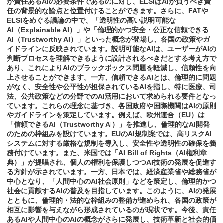
が責任あるAIの必要条件であるのに対し、ELSIはAIが負うべき責
任の背景的な論点と位置付けることができます。さらに、FATや
ELSIをめぐる議論の中で、「透明性の高い説明可能な
AI（Explainable AI）」や「倫理的かつ安全・公正な信頼できる
AI（Trustworthy AI）」といった概念が登場し、各国の政策やガ
イドラインに反映されています。説明可能なAIは、ユーザーがAIの
判断プロセスを理解できるように設計されるべきだとする考え方で
あり、これによりAIのブラックボックス問題を軽減し、信頼性を向
上させることができます。一方、信頼できるAIとは、倫理的に問題
がなく、安全性や公平性が担保されているAIを指し、特に医療、司
法、公共政策などの分野でのAI活用において求められる要件となっ
ています。これらの理念に基づき、各国政府や国際機関はAIの原則
やガイドラインを策定しています。例えば、欧州連合（EU）は
「信頼できるAI（Trustworthy AI）」を推進し、倫理的なAI開発
のための枠組みを設けています。EUのAI規制案では、高リスクAI
システムに対する厳格な規制を導入し、安全性や透明性の確保を義
務付けています。また、米国では「AI Bill of Rights（AI権利章
典）」が提唱され、個人の権利を保護しつつAI技術の発展を促進す
る方針が示されています。一方、日本では、経済産業省や総務省が
中心となり、「人間中心のAI社会原則」などを策定し、倫理的かつ
社会に貢献するAIの普及を目指しています。このように、AIの発展
とともに、倫理的・法的な枠組みの整備が進められ、各国の政策が
相互に影響を与えながら形成されているのが現状です。今後、責任
あるAIや人間中心のAIの概念がさらに発展し、技術革新と社会的価