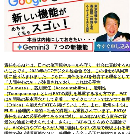
責任あるAIとは、日本の倫理観やルールを守り、社会に貢献するAI
のことです。2023年のG7デジタル総会合では、この概念が共同声
明に盛り込まれました。さらに、責任あるAIを包含する理念として
「人間中心のAI」が注目されており、これは公平性
（Fairness）、説明責任（Accountability）、透明性
（Transparency）というFATの原則を尊重する考え方です。FAT
はAI開発の基本理念として定着し、マイクロソフトではかつて倫理
（Ethics）を加えたFATEを掲げていました。また、欧州を中心に
ELSI（倫理的・法的・社会的課題）も重視されています。FATが
責任あるAIの必要条件であるのに対し、ELSIはAIが負う責任の背
景的な論点と考えられます。さらに、FATやELSIをめぐる議論で
は、AIの出力やプロセスが人間に理解しやすい方法で表現される透
明性の高い説明可能なAIと、倫理的・安全・公正な信頼できるAIが