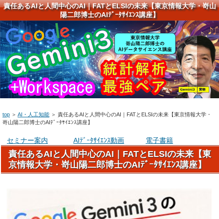
責任あるAIと人間中心のAI｜FATとELSIの未来【東京情報大学・嵜山
陽二郎博士のAIﾃﾞｰﾀｻｲｴﾝｽ講座】
top
＞
AI・人工知能
＞
責任あるAIと人間中心のAI｜FATとELSIの未来【東京情報大学・
嵜山陽二郎博士のAIﾃﾞｰﾀｻｲｴﾝｽ講座】
セミナー案内
AIﾃﾞｰﾀｻｲｴﾝｽ動画
電子書籍
責任あるAIと人間中心のAI｜FATとELSIの未来【東
京情報大学・嵜山陽二郎博士のAIﾃﾞｰﾀｻｲｴﾝｽ講座】