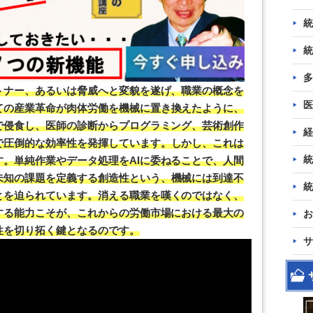
統
統
多
トナー、あるいは脅威へと変貌を遂げ、職業の概念を
医
ての産業革命が肉体労働を機械に置き換えたように、
で侵食し、医師の診断からプログラミング、芸術創作
経
で圧倒的な効率性を発揮しています。しかし、これは
統
。単純作業やデータ処理をAIに委ねることで、人間
未知の課題を定義する創造性という、機械には到達不
統
とを迫られています。消える職業を嘆くのではなく、
する能力こそが、これからの労働市場における最大の
お
性を切り拓く鍵となるのです。
サ