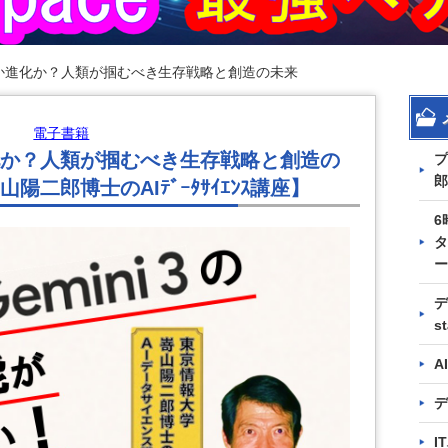
滅か進化か？人類が掴むべき生存戦略と創造の未来
電子書籍
化か？人類が掴むべき生存戦略と創造の
プ
郎
二郎博士のAIﾃﾞｰﾀｻｲｴﾝｽ講座】
6
タ
ー
デ
s
A
デ
I