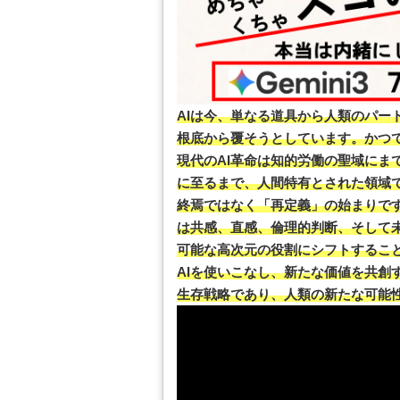
AIは今、単なる道具から人類のパー
根底から覆そうとしています。かつ
現代のAI革命は知的労働の聖域にま
に至るまで、人間特有とされた領域
終焉ではなく「再定義」の始まりです
は共感、直感、倫理的判断、そして
可能な高次元の役割にシフトするこ
AIを使いこなし、新たな価値を共創
生存戦略であり、人類の新たな可能