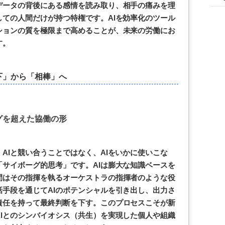
データの背後にある感情を読み取り、相手の痛みを理
ての人間だけが持つ特権です。AIを効率化のツール
ションの質を極限まで高めることが、未来の労働にお
す。
下」から「相棒」へ
グを超えた協働の形
AIと競い合うことではなく、AIをいかに使いこな
サイボーグ的思考」です。AIは膨大な知識ベースを
間はその指揮を執るオーケストラの指揮者のような役
手段を通じてAIのポテンシャルを引き出し、出力さ
責任を持って最終判断を下す。このプロセスこそが新
Iとのシンバイオシス（共生）を実現した個人や組織