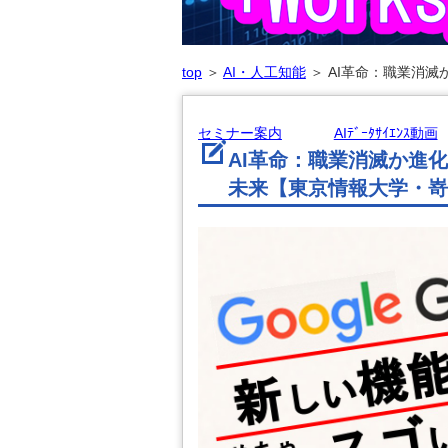
top
＞
AI・人工知能
＞
AI革命：職業消
セミナー案内
AIﾃﾞｰﾀｻｲｴﾝｽ動画
AI革命：職業消滅か進
未来【東京情報大学・嵜山陽