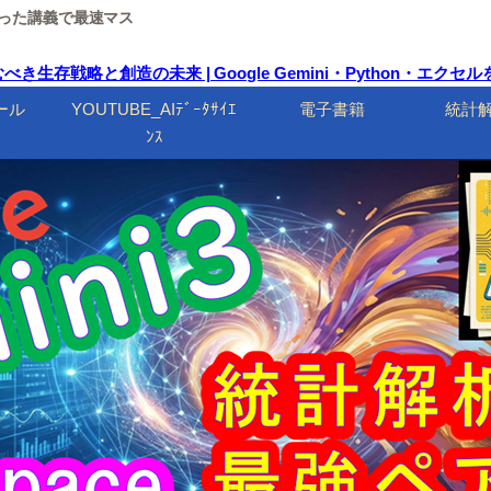
ルを使った講義で最速マス
生存戦略と創造の未来 | Google Gemini・Python・エク
ール
YOUTUBE_AIﾃﾞｰﾀｻｲｴ
電子書籍
統計
ﾝｽ