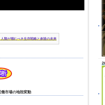
？人類が掴むべき生存戦略と創造の未来
2
労働市場の地殻変動