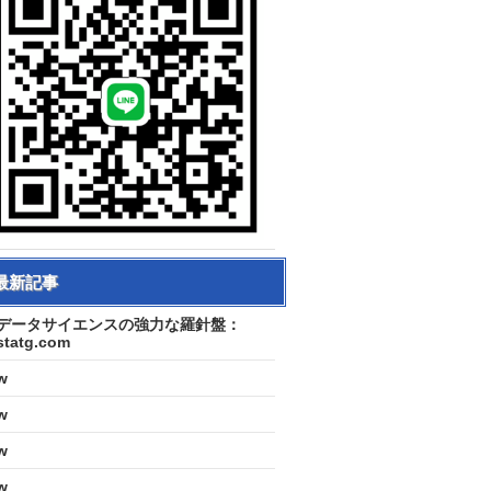
最新記事
データサイエンスの強力な羅針盤：
statg.com
w
w
w
w