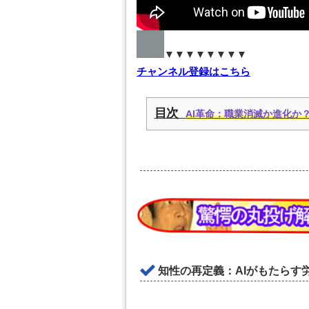
▼▼▼▼▼▼▼▼
チャンネル登録はこちら
目次
AI革命：職業消滅か進化か
知性の再定義：AIがもたらす