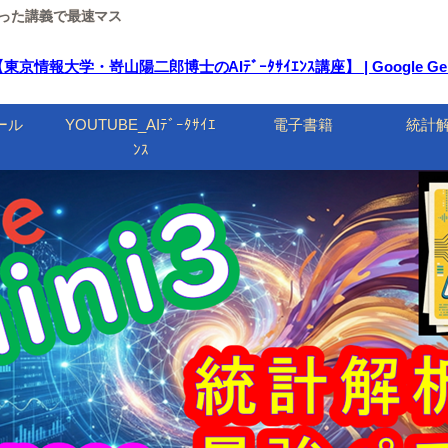
ルを使った講義で最速マス
報大学・嵜山陽二郎博士のAIﾃﾞｰﾀｻｲｴﾝｽ講座】 | Google Ge
ール
YOUTUBE_AIﾃﾞｰﾀｻｲｴ
電子書籍
統計
ﾝｽ