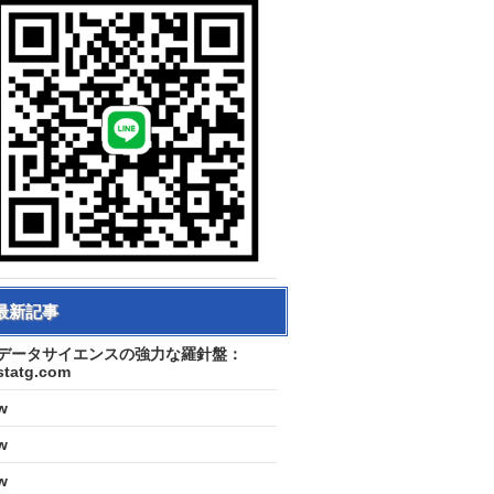
最新記事
データサイエンスの強力な羅針盤：
statg.com
w
w
w