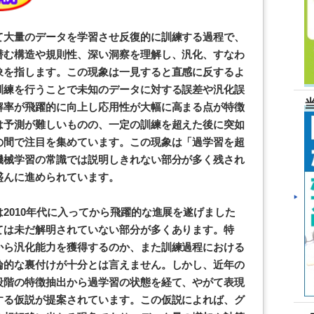
て大量のデータを学習させ反復的に訓練する過程で、
潜む構造や規則性、深い洞察を理解し、汎化、すなわ
象を指します。この現象は一見すると直感に反するよ
訓練を行うことで未知のデータに対する誤差や汎化誤
解率が飛躍的に向上し応用性が大幅に高まる点が特徴
は予測が難しいものの、一定の訓練を超えた後に突如
の間で注目を集めています。この現象は「過学習を超
機械学習の常識では説明しきれない部分が多く残され
盛んに進められています。
2010年代に入ってから飛躍的な進展を遂げました
ては未だ解明されていない部分が多くあります。特
から汎化能力を獲得するのか、また訓練過程における
論的な裏付けが十分とは言えません。しかし、近年の
段階の特徴抽出から過学習の状態を経て、やがて表現
する仮説が提案されています。この仮説によれば、グ