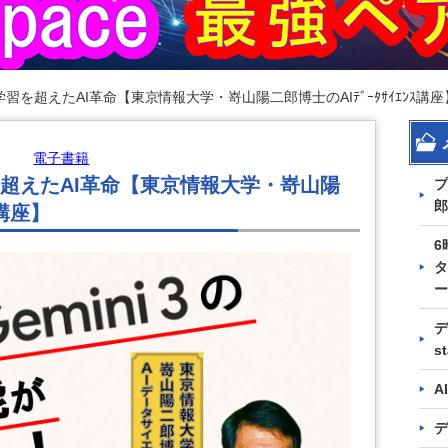
習を超えたAI革命【東京情報大学・嵜山陽二郎博士のAIﾃﾞｰﾀｻｲｴﾝｽ講座
電子書籍
超えたAI革命【東京情報大学・嵜山陽
プ
郎
ｽ講座】
6
タ
ー
デ
s
A
デ