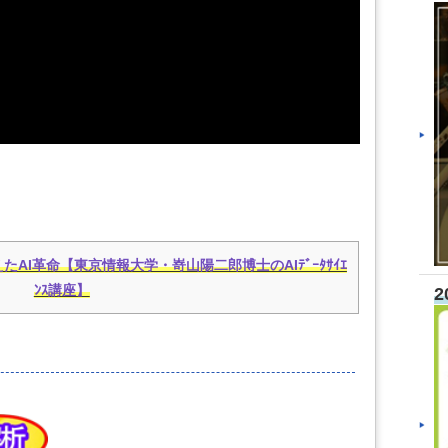
AI革命【東京情報大学・嵜山陽二郎博士のAIﾃﾞｰﾀｻｲｴ
ﾝｽ講座】
2