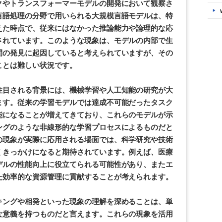
クやトランスフォーマーモデルの開発において観察さ
言語処理の分野で用いられる大規模言語モデルは、特
えた時点で、従来にはなかった推論能力や論理的な応
されています。このような現象は、モデルの内部で生
間の発見に起因していると考えられていますが、その
ことは難しい状況です。
注目される背景には、機械学習や人工知能の研究が大
ます。従来の学習モデルでは達成不可能だったタスク
能になることが増えてきており、これらのモデルが示
ングのような非線形的な学習プロセスによるものだと
の現象が実際に応用される場面では、科学研究や技術
くきっかけになると期待されています。例えば、医療
デルの性能向上に役立てられる可能性があり、またエ
た効率的な資源管理に貢献することが考えられます。
キングや相発といった現象の理解を深めることは、単
な意義を持つものだと言えます。これらの現象を活用