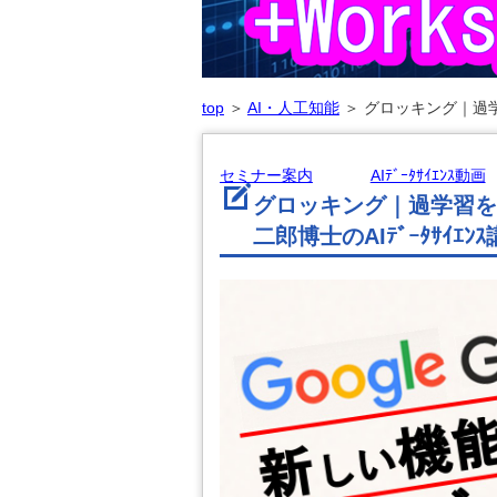
top
＞
AI・人工知能
＞
グロッキング｜過学
セミナー案内
AIﾃﾞｰﾀｻｲｴﾝｽ動画
グロッキング｜過学習を
二郎博士のAIﾃﾞｰﾀｻｲｴﾝ