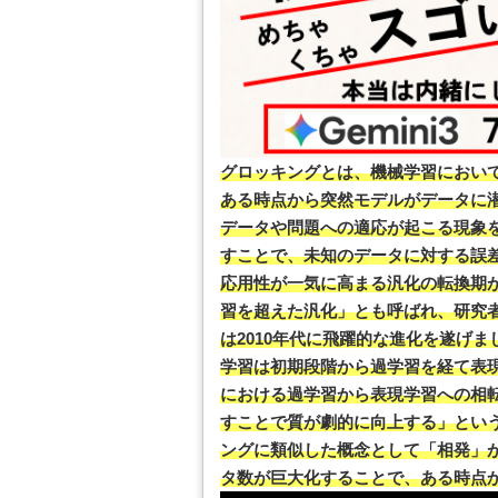
グロッキングとは、機械学習におい
ある時点から突然モデルがデータに
データや問題への適応が起こる現象
すことで、未知のデータに対する誤
応用性が一気に高まる汎化の転換期
習を超えた汎化」とも呼ばれ、研究
は2010年代に飛躍的な進化を遂げ
学習は初期段階から過学習を経て表
における過学習から表現学習への相
すことで質が劇的に向上する」とい
ングに類似した概念として「相発」
タ数が巨大化することで、ある時点