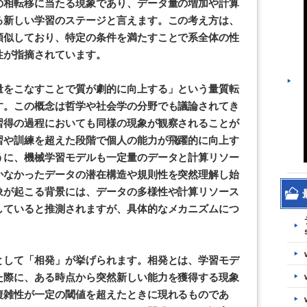
の相転移に当たる現象であり、データ量の増加や計算
る新しい学習のステージと言えます。この考え方は、
類似しており、特定の条件を満たすことで系全体の性
性が指摘されています。
量をこなすことで質が劇的に向上する」という量質転
す。この概念は哲学や社会学の分野でも議論されてき
習得の過程においても同様の現象が観察されることが
習や訓練を超えた段階で個人の能力が飛躍的に向上す
うに、機械学習モデルも一定量のデータと計算リソー
かなかったデータの潜在構造や規則性を突然理解し始
象が起こる背景には、データの多様性や計算リソース
していると推測されますが、具体的なメカニズムにつ
として「相発」が挙げられます。相発とは、学習モデ
た際に、ある時点から突然新しい能力を獲得する現象
複雑性が一定の閾値を超えたときに現れるものであ