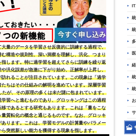
I
統
統
多
て大量のデータを学習させ反復的に訓練する過程で、
医
潜む構造や規則性、深い洞察を理解し、汎化、つまり
を指します。特に過学習を超えてさらに訓練を繰り返
経
差や汎化誤差が急激に下がり始め、正解率が上昇し、
統
が訪れることが注目されています。この現象は「過学
者たちはその仕組みの解明を進めています。深層学習
統
ましたが、その原理の多くは未だ謎に包まれています。
現学習へと進むものであり、グロッキングはこの過程
お
転移であるとする研究もあります。これは「量をこな
サ
う量質転化の概念と通じるものです。なお、グロッキ
があります。これは、学習モデルの計算量やパラメー
から突然新しい能力を獲得する現象を指します。