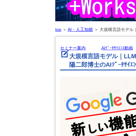
top
＞
AI・人工知能
＞
大規模言語モデル｜L
セミナー案内
AIﾃﾞｰﾀｻｲｴﾝｽ動画
大規模言語モデル｜LL
陽二郎博士のAIﾃﾞｰﾀｻｲｴ