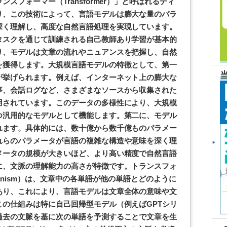
スフォーマー（Transformer）」と呼ばれるディ
り、この技術によって、言語モデルは膨大な量のパラ
深く理解し、高度な自然言語処理を実現しています。
タスクを通じて訓練される自己教師あり学習が基本的
り、モデルは文章の流れやニュアンスを把握し、自然
を獲得します。大規模言語モデルの特徴として、第一
が挙げられます。例えば、インターネット上の膨大な
事、会話ログなど、さまざまなソースから収集された
用されています。このデータの多様性により、大規模
つ汎用的なモデルとして機能します。第二に、モデル
れます。具体的には、数十億から数千億ものパラメー
れらのパラメータが言語の複雑な構造や意味を深く理
メータの規模が大きいほど、より高い精度で自然言語
に、文脈の理解能力の高さが特徴です。トランスフォ
echanism）は、文章中の各単語が他の単語とどのように
あり、これにより、言語モデルは文章全体の意味や文
の仕組みは特に自己回帰型モデル（例えばGPTシリ
過去の文脈を基に次の単語を予測することで文章を生