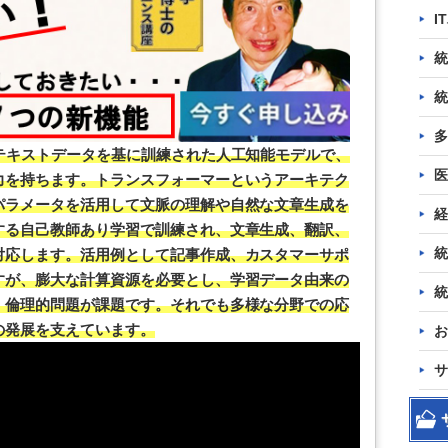
I
統
統
多
テキストデータを基に訓練された人工知能モデルで、
医
力を持ちます。トランスフォーマーというアーキテク
パラメータを活用して文脈の理解や自然な文章生成を
経
する自己教師あり学習で訓練され、文章生成、翻訳、
統
対応します。活用例として記事作成、カスタマーサポ
すが、膨大な計算資源を必要とし、学習データ由来の
統
、倫理的問題が課題です。それでも多様な分野での応
の発展を支えています。
お
サ