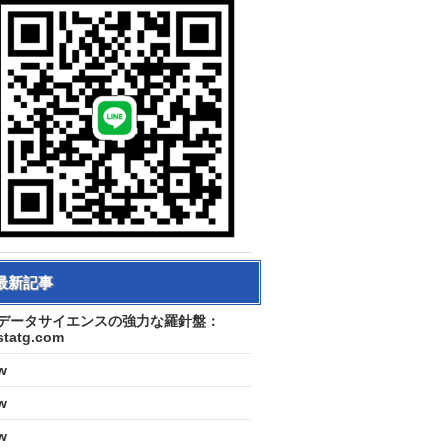
最新記事
データサイエンスの強力な羅針盤：
statg.com
w
w
w