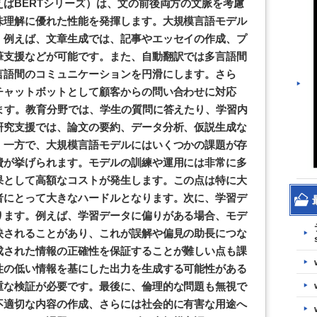
ばBERTシリーズ）は、文の前後両方の文脈を考慮
味理解に優れた性能を発揮します。大規模言語モデル
。例えば、文章生成では、記事やエッセイの作成、プ
筆支援などが可能です。また、自動翻訳では多言語間
言語間のコミュニケーションを円滑にします。さら
チャットボットとして顧客からの問い合わせに対応
ます。教育分野では、学生の質問に答えたり、学習内
研究支援では、論文の要約、データ分析、仮説生成な
。一方で、大規模言語モデルにはいくつかの課題が存
費が挙げられます。モデルの訓練や運用には非常に多
果として高額なコストが発生します。この点は特に大
者にとって大きなハードルとなります。次に、学習デ
ります。例えば、学習データに偏りがある場合、モデ
映されることがあり、これが誤解や偏見の助長につな
成された情報の正確性を保証することが難しい点も課
性の低い情報を基にした出力を生成する可能性がある
重な検証が必要です。最後に、倫理的な問題も無視で
不適切な内容の作成、さらには社会的に有害な用途へ