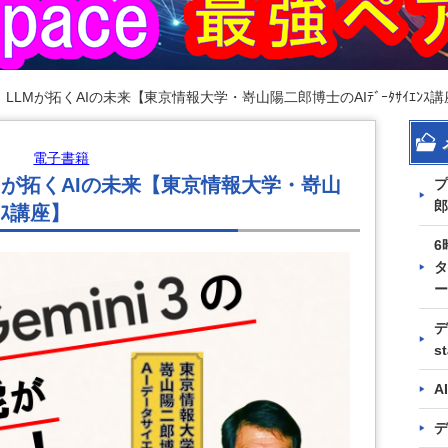
LMが拓くAIの未来【東京情報大学・嵜山陽二郎博士のAIﾃﾞｰﾀｻｲｴﾝｽ
電子書籍
Mが拓くAIの未来【東京情報大学・嵜山
プ
郎
ﾝｽ講座】
6
タ
ー
デ
s
A
デ