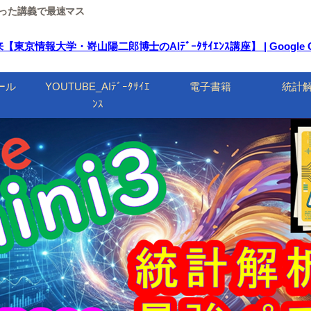
ルを使った講義で最速マス
京情報大学・嵜山陽二郎博士のAIﾃﾞｰﾀｻｲｴﾝｽ講座】 | Google 
ール
YOUTUBE_AIﾃﾞｰﾀｻｲｴ
電子書籍
統計
ﾝｽ