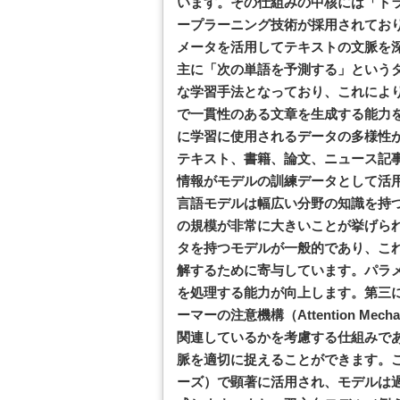
います。その仕組みの中核には「トラン
ープラーニング技術が採用されてお
メータを活用してテキストの文脈を
主に「次の単語を予測する」という
な学習手法となっており、これによ
で一貫性のある文章を生成する能力
に学習に使用されるデータの多様性
テキスト、書籍、論文、ニュース記
情報がモデルの訓練データとして活
言語モデルは幅広い分野の知識を持
の規模が非常に大きいことが挙げら
タを持つモデルが一般的であり、こ
解するために寄与しています。パラ
を処理する能力が向上します。第三
ーマーの注意機構（Attention M
関連しているかを考慮する仕組みで
脈を適切に捉えることができます。こ
ーズ）で顕著に活用され、モデルは