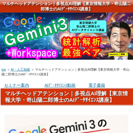
マルチヘッドアテンション｜多視点AI理解【東京情報大学・嵜山陽二
郎博士のAIﾃﾞｰﾀｻｲｴﾝｽ講座】
top
＞
AI・人工知能
＞
マルチヘッドアテンション｜多視点AI理解【東京情報大学・嵜山
陽二郎博士のAIﾃﾞｰﾀｻｲｴﾝｽ講座】
セミナー案内
AIﾃﾞｰﾀｻｲｴﾝｽ動画
電子書籍
マルチヘッドアテンション｜多視点AI理解【東京情
報大学・嵜山陽二郎博士のAIﾃﾞｰﾀｻｲｴﾝｽ講座】