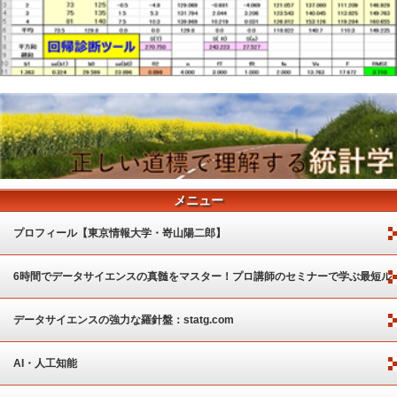
メニュー
プロフィール【東京情報大学・嵜山陽二郎】
6時間でデータサイエンスの真髄をマスター！プロ講師のセミナーで学ぶ最短ル
ート
データサイエンスの強力な羅針盤：statg.com
AI・人工知能