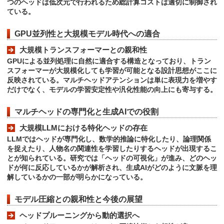
つのヘッドは低次元で行われるため総計算コストは適切に制御され
ている。
GPU並列性と大規模モデル時代への適合
大規模トランスフォーマーとの親和性
GPUによる並列処理に自然に適合する構造となっており、トラン
スフォーマーが大規模化しても学習が可能となる設計思想がここに
反映されている。マルチヘッドアテンションは単に表現力を増やす
だけでなく、モデルの学習安定性や汎化性能の向上にも寄与する。
マルチヘッドの専門化と生成AIでの役割
大規模LLMにおける特化ヘッドの存在
LLMではヘッドが専門化し、数学的推論に特化したり、論理関係
を捉えたり、人物名の関連性を学習したりするヘッドが出現するこ
とが知られている。研究では「ヘッドの可視化」が進み、どのヘッ
ドが何に反応しているかが解析され、生成AIがどのように文脈を理
解しているかの一部が明らかになっている。
モデル圧縮との親和性と今後の展望
ヘッドプルーニングから動的選択へ