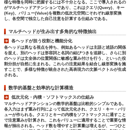
様な特徴を同時に把握するには不十分となる。ここで導入されるの
がマルチヘッドアテンションであり、これはクエリ(Query)、キー
(Key)、バリュー(Value)を複数の低次元空間にそれぞれ線形変換
し、各空間で独立した自己注意を計算する仕組みである。
マルチヘッドが生み出す多角的な特徴抽出
各ヘッドが担う役割と機能分化
各ヘッドは異なる視点を持ち、例如あるヘッドは主語と述語の関係
を捉え、別のヘッドは形容詞と名詞の結びつきを追跡し、さらに別
のヘッドは文全体の位置関係に敏感な重み付けを行う、といった役
割分担が自然に生まれる。これらの注意結果を結合し線形変換を施
すことで、多様な特徴が統合された高表現力の文脈ベクトルが生成
される。
数学的基盤と効率的な計算構造
低次元化・内積・ソフトマックスの仕組み
マルチヘッドアテンションの数学的基盤は比較的シンプルである。
各入力はまず重み行列によって低次元化され、クエリ・キー・バリ
ューが作られる。クエリとキーの内積をソフトマックスに通すこと
で注意重みが計算され、これをバリューに適用することで重要な情
報が抽出される。ヘッド数を増やすと計算量は増えるが、一つひと