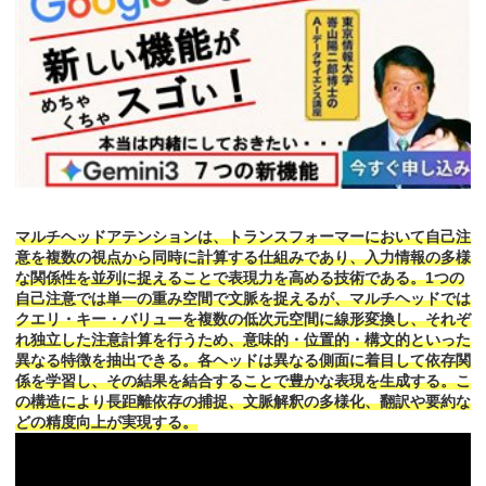
マルチヘッドアテンションは、トランスフォーマーにおいて自己注
意を複数の視点から同時に計算する仕組みであり、入力情報の多様
な関係性を並列に捉えることで表現力を高める技術である。1つの
自己注意では単一の重み空間で文脈を捉えるが、マルチヘッドでは
クエリ・キー・バリューを複数の低次元空間に線形変換し、それぞ
れ独立した注意計算を行うため、意味的・位置的・構文的といった
異なる特徴を抽出できる。各ヘッドは異なる側面に着目して依存関
係を学習し、その結果を結合することで豊かな表現を生成する。こ
の構造により長距離依存の捕捉、文脈解釈の多様化、翻訳や要約な
どの精度向上が実現する。