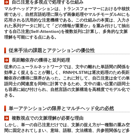
自己注意を多視点で処理する仕組み
マルチヘッドアテンションは、トランスフォーマーにおける中核技
術であり、自然言語処理に限らず画像処理やマルチモーダルAIにも
応用される汎用的な注意機構である。この仕組みの本質は、入力さ
れた系列データに対して「どの情報が重要か」を重み付けして抽出
する自己注意(Self-Attention)を複数並列に計算し、多角的な文脈
理解を可能にする点にある。
従来手法の課題とアテンションの優位性
長距離依存の獲得と並列処理
従来のニューラルネットワークでは、文中の離れた単語間の関係を
効率よく捉えることが難しく、RNNやLSTMは逐次処理のため長距
離依存の獲得に限界があった。これに対して、自己注意は全ての単
語同士の関連度を同時に計算できるため、文中の遠い位置の語同士
も容易に結び付けられ、自然言語の文脈構造を高精度でモデル化で
きる。
単一アテンションの限界とマルチヘッド化の必然
複数視点での文脈理解が必要な理由
しかし、単一の自己注意だけでは、文脈の捉え方が一種類の重み空
間に固定されてしまい、意味、語順、文法構造、共参照関係など多