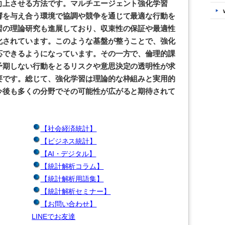
向上させる方法です。マルチエージェント強化学習
響を与え合う環境で協調や競争を通じて最適な行動を
習の理論研究も進展しており、収束性の保証や最適性
化されています。このような基盤が整うことで、強化
応できるようになっています。その一方で、倫理的課
予期しない行動をとるリスクや意思決定の透明性が求
要です。総じて、強化学習は理論的な枠組みと実用的
今後も多くの分野でその可能性が広がると期待されて
【社会経済統計】
【ビジネス統計】
【AI・デジタル】
【統計解析コラム】
【統計解析用語集】
【統計解析セミナー】
【お問い合わせ】
LINEでお友達