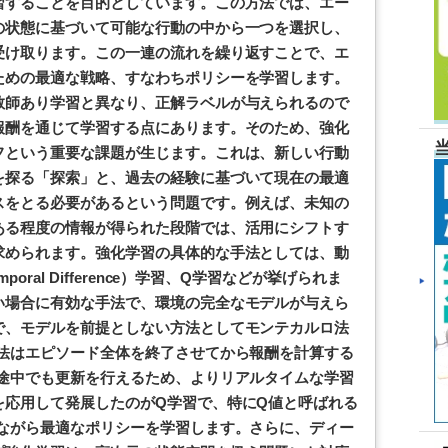
習することを目的としています。この方法では、エー
の状態に基づいて可能な行動の中から一つを選択し、
受け取ります。この一連の流れを繰り返すことで、エ
ための最適な戦略、すなわちポリシーを学習します。
教師あり学習と異なり、正解ラベルが与えられるので
報酬を通じて学習する点にあります。そのため、強化
フという重要な課題が生じます。これは、新しい行動
を探る「探索」と、過去の経験に基づいて現在の最適
スをとる必要があるという問題です。例えば、未知の
ある程度の情報が得られた段階では、活用にシフトす
求められます。強化学習の具体的な手法としては、動
ral Difference）学習、Q学習などが挙げられま
い場合に有効な手法で、環境の完全なモデルが与えら
で、モデルを前提としない方法としてモンテカルロ法
ロ法はエピソード全体を終了させてから報酬を計算する
の途中でも更新を行えるため、よりリアルタイムな学習
を応用して発展したのがQ学習で、特にQ値と呼ばれる
しながら最適なポリシーを学習します。さらに、ディー