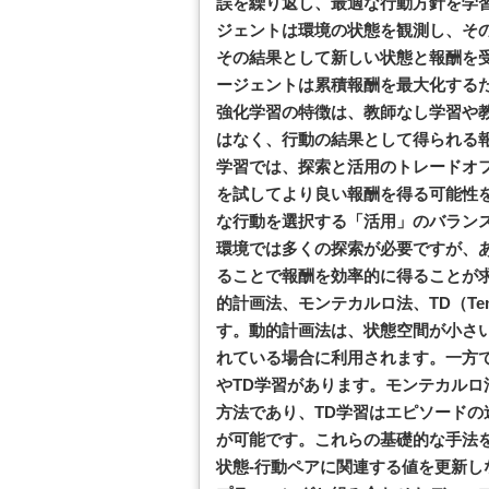
誤を繰り返し、最適な行動方針を学
ジェントは環境の状態を観測し、そ
その結果として新しい状態と報酬を
ージェントは累積報酬を最大化する
強化学習の特徴は、教師なし学習や
はなく、行動の結果として得られる
学習では、探索と活用のトレードオ
を試してより良い報酬を得る可能性
な行動を選択する「活用」のバラン
環境では多くの探索が必要ですが、
ることで報酬を効率的に得ることが
的計画法、モンテカルロ法、TD（Tempo
す。動的計画法は、状態空間が小さ
れている場合に利用されます。一方
やTD学習があります。モンテカル
方法であり、TD学習はエピソード
が可能です。これらの基礎的な手法
状態-行動ペアに関連する値を更新