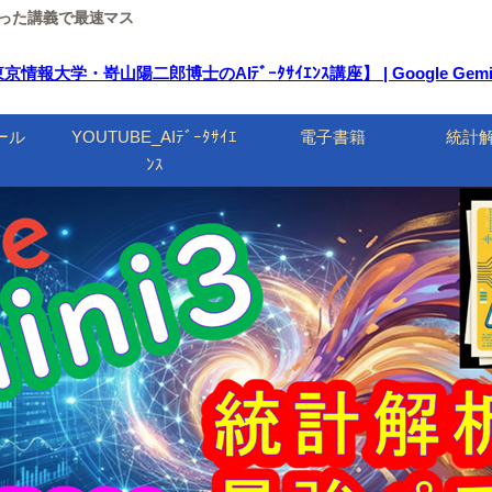
ルを使った講義で最速マス
学・嵜山陽二郎博士のAIﾃﾞｰﾀｻｲｴﾝｽ講座】 | Google Gem
ール
YOUTUBE_AIﾃﾞｰﾀｻｲｴ
電子書籍
統計
ﾝｽ