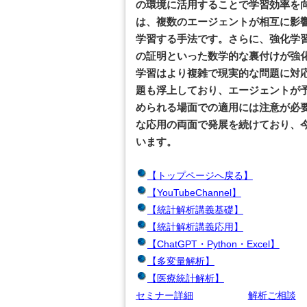
の環境に活用することで学習効率を
は、複数のエージェントが相互に影
学習する手法です。さらに、強化学
の証明といった数学的な裏付けが強
学習はより複雑で現実的な問題に対
題も浮上しており、エージェントが
められる場面での適用には注意が必
な応用の両面で発展を続けており、
います。
【トップページへ戻る】
【YouTubeChannel】
【統計解析講義基礎】
【統計解析講義応用】
【ChatGPT・Python・Excel】
【多変量解析】
【医療統計解析】
セミナー詳細
解析ご相談