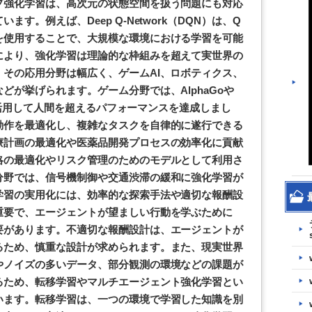
プ強化学習は、高次元の状態空間を扱う問題にも対応
す。例えば、Deep Q-Network（DQN）は、Q
を使用することで、大規模な環境における学習を可能
により、強化学習は理論的な枠組みを超えて実世界の
その応用分野は幅広く、ゲームAI、ロボティクス、
どが挙げられます。ゲーム分野では、AlphaGoや
学習を活用して人間を超えるパフォーマンスを達成しまし
動作を最適化し、複雑なタスクを自律的に遂行できる
療計画の最適化や医薬品開発プロセスの効率化に貢献
略の最適化やリスク管理のためのモデルとして利用さ
分野では、信号機制御や交通渋滞の緩和に強化学習が
学習の実用化には、効率的な探索手法や適切な報酬設
重要で、エージェントが望ましい行動を学ぶために
要があります。不適切な報酬設計は、エージェントが
るため、慎重な設計が求められます。また、現実世界
やノイズの多いデータ、部分観測の環境などの課題が
るため、転移学習やマルチエージェント強化学習とい
います。転移学習は、一つの環境で学習した知識を別