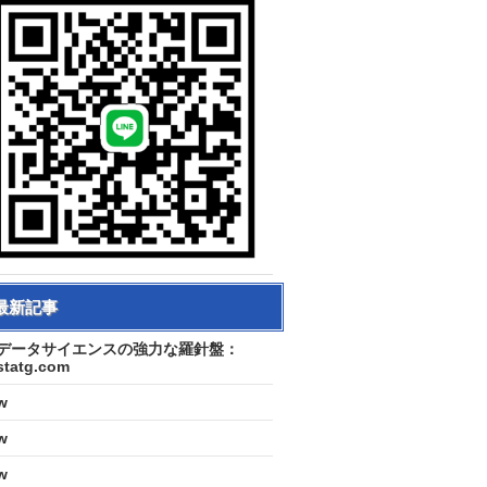
最新記事
データサイエンスの強力な羅針盤：
statg.com
w
w
w