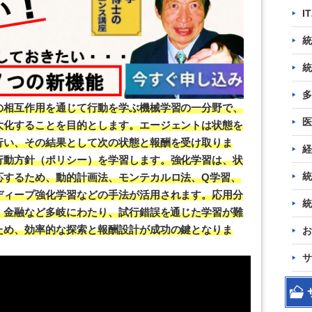
I
統
統
多
の相互作用を通じて行動を学ぶ機械学習の一分野で、
医
大化することを目的とします。エージェントは状態を
行い、その結果として次の状態と報酬を受け取りま
経
行動方針（ポリシー）を学習します。強化学習は、状
統
応するため、動的計画法、モンテカルロ法、Q学習、
ディープ強化学習などの手法が活用されます。応用分
統
、金融など多岐にわたり、試行錯誤を通じた学習が難
ため、効率的な探索と報酬設計が成功の鍵となりま
お
サ