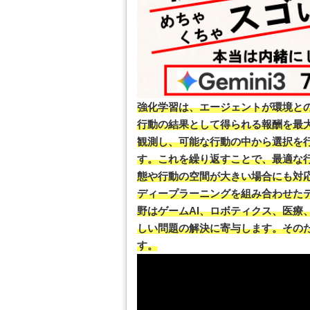
強化学習は、エージェントが環境と
行動の結果として得られる報酬を最
観測し、可能な行動の中から選択を
す。これを繰り返すことで、最適な
態や行動の空間が大きい場合にも対
ディープラーニングを組み合わせた
野はゲームAI、ロボティクス、医療
しい問題の解決に寄与します。その
す。