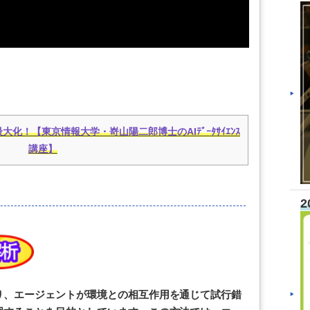
化！【東京情報大学・嵜山陽二郎博士のAIﾃﾞｰﾀｻｲｴﾝｽ
講座】
2
り、エージェントが環境との相互作用を通じて試行錯