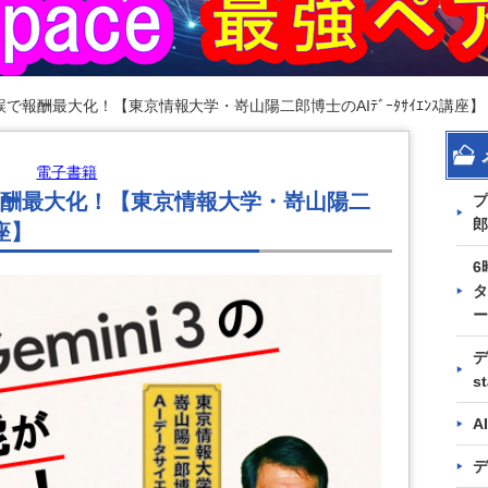
で報酬最大化！【東京情報大学・嵜山陽二郎博士のAIﾃﾞｰﾀｻｲｴﾝｽ講座】
電子書籍
酬最大化！【東京情報大学・嵜山陽二
プ
郎
講座】
6
タ
ー
デ
s
A
デ