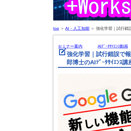
top
＞
AI・人工知能
＞
強化学習｜試行錯誤
セミナー案内
AIﾃﾞｰﾀｻｲｴﾝｽ動画
強化学習｜試行錯誤で報
郎博士のAIﾃﾞｰﾀｻｲｴﾝｽ