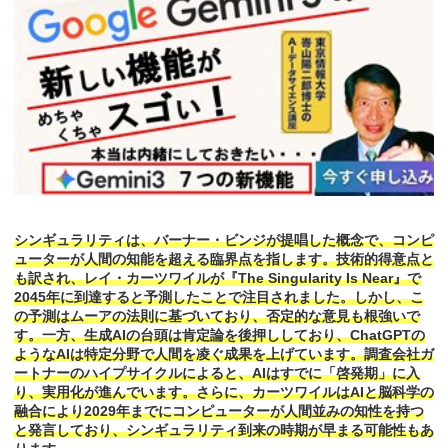
シンギュラリティは、バーナー・ビンジが提唱した概念で、コンピ
ューターが人間の知能を超える臨界点を指します。技術的得意点と
も訳され、レイ・カーツワイルが『The Singularity Is Near』で
2045年に到達すると予測したことで注目されました。しかし、こ
の予測はムーアの法則に基づいており、否定的な意見も根強いで
す。一方、生成AIの台頭は肯定論を後押ししており、ChatGPTの
ようなAIは特定分野で人間を凌ぐ成果を上げています。調査会社ガ
ートナーのハイプサイクルによると、AIはすでに「啓発期」に入
り、実用化が進んでいます。さらに、カーツワイルはAIと脳科学の
融合により2029年までにコンピューターが人間並みの知性を持つ
と発言しており、シンギュラリティ到来の時期が早まる可能性もあ