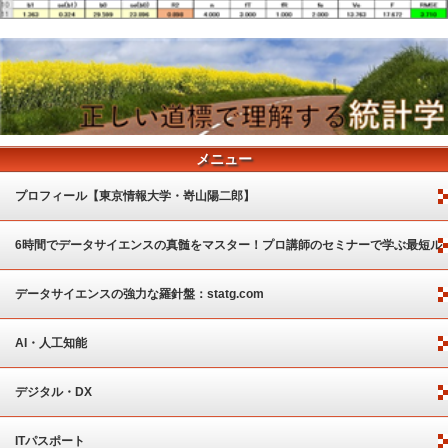
メニュー
プロフィール【東京情報大学・嵜山陽二郎】
6時間でデータサイエンスの真髄をマスター！プロ講師のセミナーで学ぶ最短ル
ート
データサイエンスの強力な羅針盤：statg.com
AI・人工知能
デジタル・DX
ITパスポート