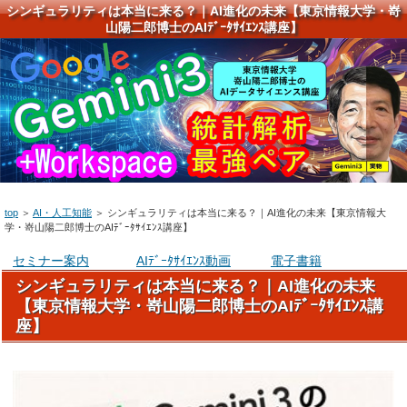
シンギュラリティは本当に来る？｜AI進化の未来【東京情報大学・嵜
山陽二郎博士のAIﾃﾞｰﾀｻｲｴﾝｽ講座】
top
＞
AI・人工知能
＞
シンギュラリティは本当に来る？｜AI進化の未来【東京情報大
学・嵜山陽二郎博士のAIﾃﾞｰﾀｻｲｴﾝｽ講座】
セミナー案内
AIﾃﾞｰﾀｻｲｴﾝｽ動画
電子書籍
シンギュラリティは本当に来る？｜AI進化の未来
【東京情報大学・嵜山陽二郎博士のAIﾃﾞｰﾀｻｲｴﾝｽ講
座】