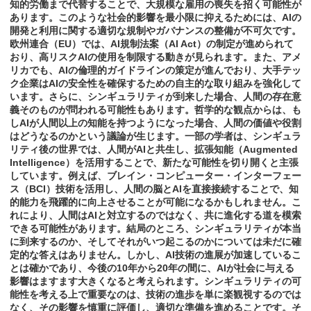
知的労働まで代替することで、大規模な雇用の喪失を招く可能性が
あります。このような社会的影響を最小限に抑えるためには、AIの
開発と利用に関する適切な規制やガバナンスの整備が不可欠です。
欧州連合（EU）では、AI規制法案（AI Act）の制定が進められて
おり、高リスクAIの使用を制限する動きが見られます。また、アメ
リカでも、AIの倫理的ガイドラインの策定が進んでおり、大手テッ
ク企業はAIの安全性を確保するための自主的な取り組みを強化して
います。さらに、シンギュラリティが到来した場合、人間の存在意
義そのものが問われる可能性もあります。哲学的な観点からは、も
しAIが人間以上の知能を持つようになった場合、人間の価値や役割
はどうなるのかという議論が生じます。一部の学者は、シンギュラ
リティ後の世界では、人間がAIと共生し、拡張知能（Augmented
Intelligence）を活用することで、新たな可能性を切り開くと主張
しています。例えば、ブレイン・コンピューター・インターフェー
ス（BCI）技術を活用し、人間の脳とAIを直接接続することで、知
的能力を飛躍的に向上させることが可能になるかもしれません。こ
れにより、人間はAIと対立するのではなく、共に進化する道を模索
できる可能性があります。結局のところ、シンギュラリティが本当
に到来するのか、そしてそれがいつ起こるのかについては未だに確
定的な答えはありません。しかし、AI技術の進展が加速しているこ
とは確かであり、今後の10年から20年の間に、AIが社会に与える
影響はますます大きくなると考えられます。シンギュラリティの可
能性を考える上で重要なのは、技術の進歩を単に楽観視するのでは
なく、その影響を慎重に評価し、適切な準備を進めることです。そ