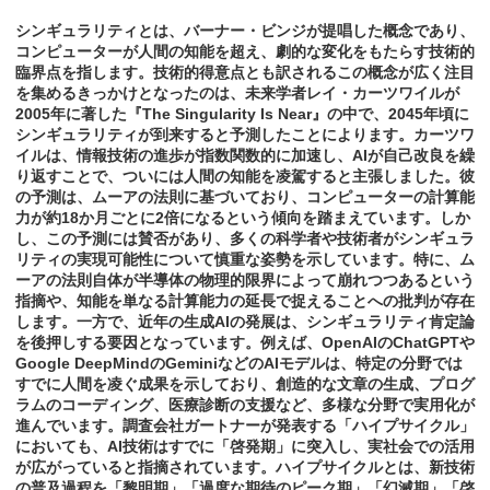
シンギュラリティとは、バーナー・ビンジが提唱した概念であり、
コンピューターが人間の知能を超え、劇的な変化をもたらす技術的
臨界点を指します。技術的得意点とも訳されるこの概念が広く注目
を集めるきっかけとなったのは、未来学者レイ・カーツワイルが
2005年に著した『The Singularity Is Near』の中で、2045年頃に
シンギュラリティが到来すると予測したことによります。カーツワ
イルは、情報技術の進歩が指数関数的に加速し、AIが自己改良を繰
り返すことで、ついには人間の知能を凌駕すると主張しました。彼
の予測は、ムーアの法則に基づいており、コンピューターの計算能
力が約18か月ごとに2倍になるという傾向を踏まえています。しか
し、この予測には賛否があり、多くの科学者や技術者がシンギュラ
リティの実現可能性について慎重な姿勢を示しています。特に、ム
ーアの法則自体が半導体の物理的限界によって崩れつつあるという
指摘や、知能を単なる計算能力の延長で捉えることへの批判が存在
します。一方で、近年の生成AIの発展は、シンギュラリティ肯定論
を後押しする要因となっています。例えば、OpenAIのChatGPTや
Google DeepMindのGeminiなどのAIモデルは、特定の分野では
すでに人間を凌ぐ成果を示しており、創造的な文章の生成、プログ
ラムのコーディング、医療診断の支援など、多様な分野で実用化が
進んでいます。調査会社ガートナーが発表する「ハイプサイクル」
においても、AI技術はすでに「啓発期」に突入し、実社会での活用
が広がっていると指摘されています。ハイプサイクルとは、新技術
の普及過程を「黎明期」「過度な期待のピーク期」「幻滅期」「啓