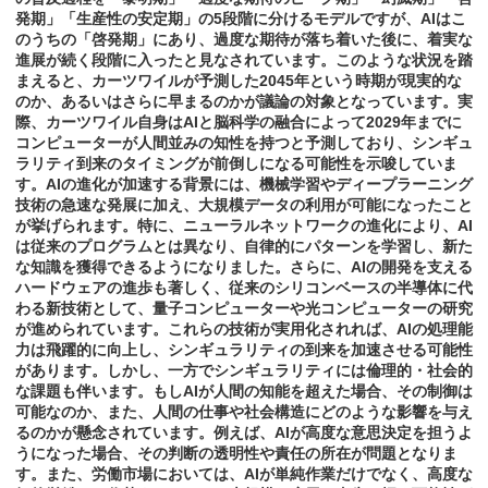
発期」「生産性の安定期」の5段階に分けるモデルですが、AIはこ
のうちの「啓発期」にあり、過度な期待が落ち着いた後に、着実な
進展が続く段階に入ったと見なされています。このような状況を踏
まえると、カーツワイルが予測した2045年という時期が現実的な
のか、あるいはさらに早まるのかが議論の対象となっています。実
際、カーツワイル自身はAIと脳科学の融合によって2029年までに
コンピューターが人間並みの知性を持つと予測しており、シンギュ
ラリティ到来のタイミングが前倒しになる可能性を示唆していま
す。AIの進化が加速する背景には、機械学習やディープラーニング
技術の急速な発展に加え、大規模データの利用が可能になったこと
が挙げられます。特に、ニューラルネットワークの進化により、AI
は従来のプログラムとは異なり、自律的にパターンを学習し、新た
な知識を獲得できるようになりました。さらに、AIの開発を支える
ハードウェアの進歩も著しく、従来のシリコンベースの半導体に代
わる新技術として、量子コンピューターや光コンピューターの研究
が進められています。これらの技術が実用化されれば、AIの処理能
力は飛躍的に向上し、シンギュラリティの到来を加速させる可能性
があります。しかし、一方でシンギュラリティには倫理的・社会的
な課題も伴います。もしAIが人間の知能を超えた場合、その制御は
可能なのか、また、人間の仕事や社会構造にどのような影響を与え
るのかが懸念されています。例えば、AIが高度な意思決定を担うよ
うになった場合、その判断の透明性や責任の所在が問題となりま
す。また、労働市場においては、AIが単純作業だけでなく、高度な