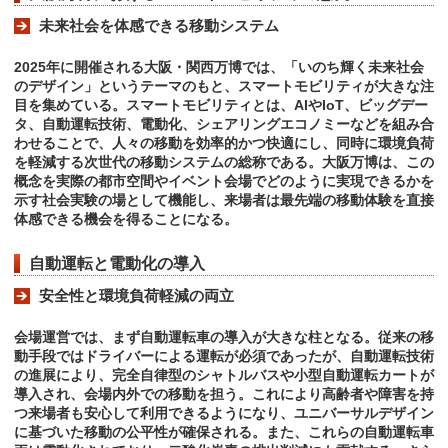
未来社会を体感できる移動システム
2025年に開催される大阪・関西万博では、「いのち輝く未来社会
のデザイン」というテーマのもと、スマートモビリティが大きな注
目を集めている。スマートモビリティとは、AIやIoT、ビッグデー
タ、自動運転技術、電動化、シェアリングエコノミーなどを組み合
わせることで、人々の移動を効率的かつ快適にし、同時に環境負荷
を軽減する次世代の移動システムの総称である。大阪万博は、この
概念を実際の都市空間やイベント会場でどのように実現できるかを
示す社会実験の場として機能し、来場者は最先端の移動体験を直接
体感できる機会を得ることになる。
自動運転と電動化の導入
安全性と環境負荷軽減の両立
会場運営では、まず自動運転車の導入が大きな柱となる。従来の移
動手段ではドライバーによる運転が必須であったが、自動運転技術
の進展により、完全自律型のシャトルバスや小型自動運転カートが
導入され、会場内外での移動を担う。これにより高齢者や障害を持
つ来場者も安心して利用できるようになり、ユニバーサルデザイン
に基づいた移動の公平性が確保される。また、これらの自動運転車