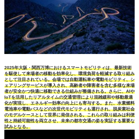
2025年大阪・関西万博におけるスマートモビリティは、最新技術
を駆使して来場者の移動を効率化し、環境負荷を軽減する取り組み
として注目されている。会場では自動運転車や電動モビリティ、シ
ェアリングサービスが導入され、高齢者や障害者を含む多様な来場
者が安全かつ快適に移動できる仕組みが整備される。さらに、AIや
IoTを活用したリアルタイムの交通管理により混雑緩和や移動最適
化が実現し、エネルギー効率の向上にも寄与する。また、水素燃料
電池車や電動バスなどの次世代モビリティも運行され、脱炭素社会
のモデルケースとして世界に発信される。これらの取り組みは利便
性と持続可能性を両立させ、未来の都市交通の姿を実証する重要な
試みとなる。