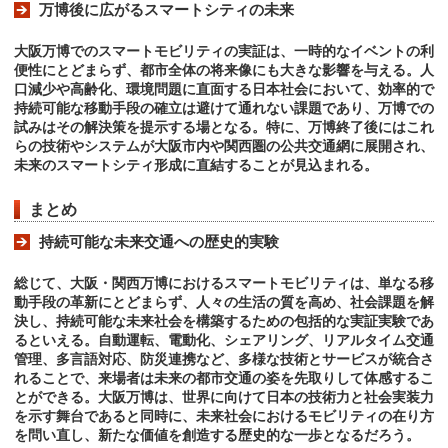
万博後に広がるスマートシティの未来
大阪万博でのスマートモビリティの実証は、一時的なイベントの利
便性にとどまらず、都市全体の将来像にも大きな影響を与える。人
口減少や高齢化、環境問題に直面する日本社会において、効率的で
持続可能な移動手段の確立は避けて通れない課題であり、万博での
試みはその解決策を提示する場となる。特に、万博終了後にはこれ
らの技術やシステムが大阪市内や関西圏の公共交通網に展開され、
未来のスマートシティ形成に直結することが見込まれる。
まとめ
持続可能な未来交通への歴史的実験
総じて、大阪・関西万博におけるスマートモビリティは、単なる移
動手段の革新にとどまらず、人々の生活の質を高め、社会課題を解
決し、持続可能な未来社会を構築するための包括的な実証実験であ
るといえる。自動運転、電動化、シェアリング、リアルタイム交通
管理、多言語対応、防災連携など、多様な技術とサービスが統合さ
れることで、来場者は未来の都市交通の姿を先取りして体感するこ
とができる。大阪万博は、世界に向けて日本の技術力と社会実装力
を示す舞台であると同時に、未来社会におけるモビリティの在り方
を問い直し、新たな価値を創造する歴史的な一歩となるだろう。