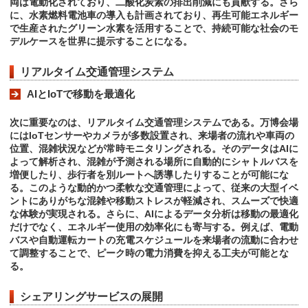
両は電動化されており、二酸化炭素の排出削減にも貢献する。さら
に、水素燃料電池車の導入も計画されており、再生可能エネルギー
で生産されたグリーン水素を活用することで、持続可能な社会のモ
デルケースを世界に提示することになる。
リアルタイム交通管理システム
AIとIoTで移動を最適化
次に重要なのは、リアルタイム交通管理システムである。万博会場
にはIoTセンサーやカメラが多数設置され、来場者の流れや車両の
位置、混雑状況などが常時モニタリングされる。そのデータはAIに
よって解析され、混雑が予測される場所に自動的にシャトルバスを
増便したり、歩行者を別ルートへ誘導したりすることが可能にな
る。このような動的かつ柔軟な交通管理によって、従来の大型イベ
ントにありがちな混雑や移動ストレスが軽減され、スムーズで快適
な体験が実現される。さらに、AIによるデータ分析は移動の最適化
だけでなく、エネルギー使用の効率化にも寄与する。例えば、電動
バスや自動運転カートの充電スケジュールを来場者の流動に合わせ
て調整することで、ピーク時の電力消費を抑える工夫が可能とな
る。
シェアリングサービスの展開