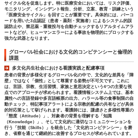
サイクル化を促進します。特に医療安全においては、リスク評価、
モニタリング、インシデント報告、分析、立案、教育・訓練という
「医療安全サイクル」を回すことが重要です。具体的には、バーコ
ードを用いた3点認証（患者・薬剤・実施者）によるシステム的誤
認防止や、禁忌薬・重複投与を自動チェックするリアルタイムアラ
ートなどが、ヒューマンエラーによる事故を物理的にブロックする
強力な武器となります。
グローバル社会における文化的コンピテンシーと倫理的
課題
多文化共生社会における看護実践と配慮事項
患者の背景が多様化するグローバル化の中で、文化的な差異を「障
壁」ではなく「個性」として尊重する姿勢が不可欠です。これに
は、言語、宗教、生活習慣、家族と意思決定という4つの主要な視
点でのアプローチが求められます。看護情報システム上では、基本
属性への言語登録や多言語帳票の出力、ハラール等の食事制限の自
動チェック、特記事項アラートによる宗教的配慮の共有などが具体
的対応策として挙げられます。看護師には、謙虚さと多様性尊重の
「態度（Attitude）」、対象者の背景を理解する「知識
（Knowledge）」、そして文化的に適切なコミュニケーションを
行う「技能（Skills）」を統合した「文化的コンピテンシー」を磨
き、省察を通じて継続的に改善するプロセスが求められています。