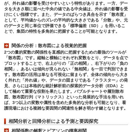
が、外れ値の影響を受けやすいという特性があります。一方、デー
タを大きさ順に並べた中央の値である中央値は、外れ値の影響を受
けにくい指標です。また、データのばらつき具合を示す「散布度」
として、平均値からのズレの平均的な大きさである「分散」や、元
のデータと同じ単位で評価できる「標準偏差（SD）」を用いるこ
とで、集団の特性を多角的に把握することが可能となります。
関係の分析：散布図による視覚的把握
2つの量的変数の関係性を直感的に把握するための最強のツールが
「散布図」です。縦軸と横軸にそれぞれ変数をとり、データを点で
プロットすることで、右上がりの「正の相関」、右下がりの「負の
相関」、あるいは傾向が見られない「無相関」を一目で判別できま
す。散布図の活用は単なる可視化に留まらず、全体の傾向から大き
く外れた「外れ値」や、データの固まりである「クラスター」の発
見、さらには本格的な統計解析前の探索的データ分析（EDA）と
して極めて重要な役割を果たします。バブルチャートや層別散布
図、散布図行列（マトリックス）といった発展的な手法を用いれ
ば、3つ以上の変数や属性を含めた多角的な分析も可能となり、看
護現場における複雑な要因間の関連性を解き明かす鍵となります。
相関分析と回帰分析による予測と要因探究
相関係数の解釈とピアソンの積率相関