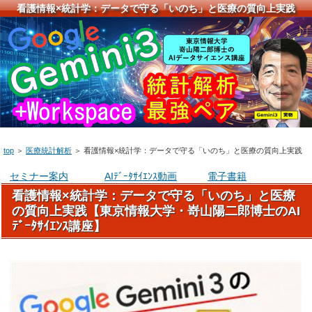
看護情報×統計学：データで守る「いのち」と医療の質向上実践
top
＞
医療統計解析
＞
看護情報×統計学：データで守る「いのち」と医療の質向上実践
セミナー案内
AIﾃﾞｰﾀｻｲｴﾝｽ動画
電子書籍
看護情報×統計学：データで守る「いのち」と医療
の質向上実践【東京情報大学・嵜山陽二郎博士のAI
ﾃﾞｰﾀｻｲｴﾝｽ講座】