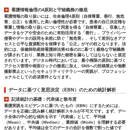
看護情報倫理の4原則と守秘義務の徹底
看護情報の取り扱いには、生命倫理4原則（自律尊重、善行、無危
害、公正）を適用した高い倫理性が必要です。患者の自己決定権を
尊重し情報の取り扱いについて同意を得る「自律尊重」、収集した
データをケアや安全のために有効活用する「善行」、プライバシー
侵害やデータの誤用を未然に防ぐ「無危害」、そして差別なきアク
セスと公平な資源配分を保障する「公正」がその柱となります。法
的には、保健師助産師看護師法第42条の2に基づく厳格な守秘義務
が課されており、業務上知り得た秘密を漏らしてはならないと規定
されています。デジタル時代においては、最小権限の原則に基づく
アクセス管理や画面ロックの徹底に加え、SNSへの投稿禁止や無断
撮影禁止といったセキュリティリテラシーの実践が、プロフェッシ
ョナルとしての必須要件となります。
データに基づく意思決定（EBN）のための統計解析
記述統計の基礎：代表値と散布度
看護実践をエビデンスに基づいたもの（EBN）にするためには、
データを正確に読み解く統計解析スキルが不可欠です。まず、デー
タ全体の中心的な傾向を示す「代表値」として、平均値
（Mean）、中央値（Median）、最頻値（Mode）を理解する必要
があります。平均値は全てのデータの合計を個数で割った値です