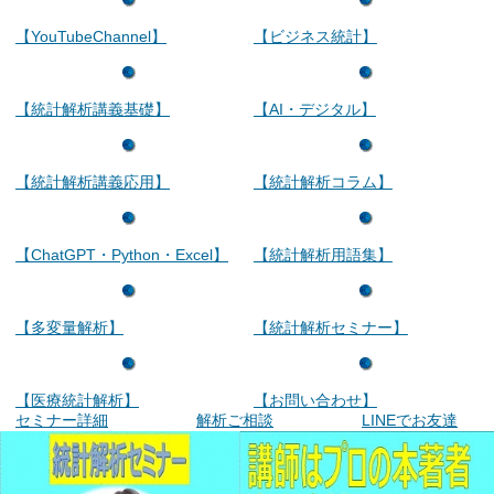
【YouTubeChannel】
【ビジネス統計】
【統計解析講義基礎】
【AI・デジタル】
【統計解析講義応用】
【統計解析コラム】
【ChatGPT・Python・Excel】
【統計解析用語集】
【多変量解析】
【統計解析セミナー】
【医療統計解析】
【お問い合わせ】
セミナー詳細
解析ご相談
LINEでお友達