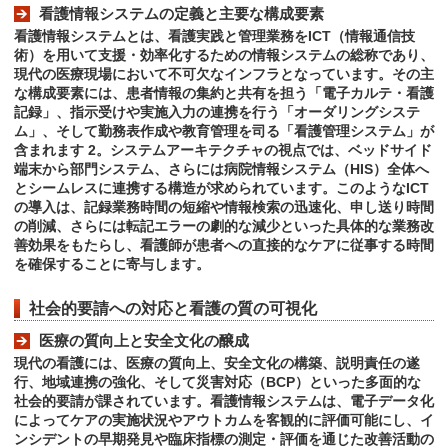
看護情報システムの定義と主要な構成要素
看護情報システムとは、看護実践と管理業務をICT（情報通信技
術）を用いて支援・効率化するための情報システムの総称であり、
現代の医療現場において不可欠なインフラとなっています。その主
な構成要素には、患者情報の集約と共有を担う「電子カルテ・看護
記録」、指示受けや実施入力の連携を行う「オーダリングシステ
ム」、そして勤務表作成や教育管理を司る「看護管理システム」が
含まれます 2。システムアーキテクチャの視点では、ベッドサイド
端末から部門システム、さらには病院情報システム（HIS）全体へ
とシームレスに連携する構造が求められています。このようなICT
の導入は、記録業務時間の短縮や情報検索の迅速化、申し送り時間
の削減、さらには転記エラーの劇的な減少といった具体的な業務改
善効果をもたらし、看護師が患者への直接的なケアに従事する時間
を確保することに寄与します。
社会的要請への対応と看護の質の可視化
医療の質向上と安全文化の醸成
現代の看護には、医療の質向上、安全文化の構築、説明責任の遂
行、地域連携の強化、そして災害対応（BCP）といった多面的な
社会的要請が課されています。看護情報システムは、電子データ化
によってケアの実施状況やアウトカムを客観的に評価可能にし、イ
ンシデントの早期発見や臨床指標の測定・評価を通じた改善活動の