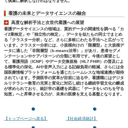
て慎重に解釈しなければなりません。
看護の未来とデータサイエンスの融合
高度な解析手法と次世代看護への展望
看護データサイエンスの領域は、質的データの関連性を調べる「カ
イ2乗検定」や「独立性の検定」、データを似たもの同士でまとめ
る「クラスター分析」など、さらに多岐にわたる手法へと広がって
います。クラスター分析には、小規模向けの「階層型」と大規模デ
ータに適した「非階層型（k-means法等）」があり、患者セグメ
ンテーションやケアパターンの分類に有用です。今後の展望とし
て、看護用語（ICNP）やデータ交換規格（HL7 FHIR）の普及によ
る標準化の深化、AIや音声入力による記録負荷の軽減、さらには全
国医療情報プラットフォームを通じたシームレスな地域連携が期待
されています。予測医学の変革が目前に迫る中、看護職にはデジタ
ルリテラシー教育の充実と変化に対応し続ける継続学習文化の醸成
が求められており、統計学の基礎を武器に「データをいのちを守る
知恵」へと昇華させる力が、未来の医療を支える基盤となります。
【トップページへ戻る】
【社会経済統計】