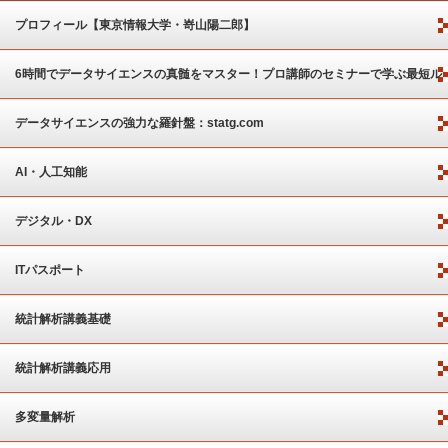
プロフィール【東京情報大学・嵜山陽二郎】
6時間でデータサイエンスの真髄をマスター！プロ講師のセミナーで学ぶ最短ル
ート
データサイエンスの強力な羅針盤：statg.com
AI・人工知能
デジタル・DX
ITパスポート
統計解析講義基礎
統計解析講義応用
多変量解析