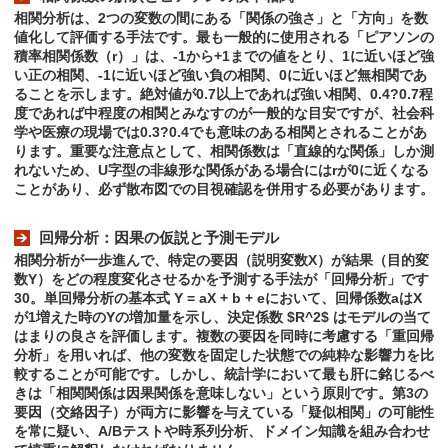
相関分析は、2つの変数の間にある「関係の強さ」と「方向」を数
値化して評価する手法です。最も一般的に使用される「ピアソンの
積率相関係数（r）」は、-1から+1までの値をとり、1に近いほど強
い正の相関、-1に近いほど強い負の相関、0に近いほど無相関であ
ることを示します。絶対値が0.7以上であれば強い相関、0.4?0.7程
度であれば中程度の相関とみなすのが一般的な目安ですが、社会科
学や医療の現場では0.3?0.4でも意味のある相関とされることがあ
ります。重要な注意点として、相関係数は「直線的な関係」しか測
れないため、U字型の非線形な関係がある場合にはrが0に近くなる
ことがあり、必ず散布図での目視確認を併用する必要があります。
回帰分析：因果の仮説と予測モデル
相関分析が一歩進んで、特定の要因（説明変数X）が結果（目的変
数Y）をどの程度変化させるかを予測する手法が「回帰分析」です
30。単回帰分析の基本式 Y = aX + b + eにおいて、回帰係数aはX
が1増えた時のYの増加量を示し、決定係数 $R^2$ はモデルの当て
はまりの良さを評価します。複数の要因を同時に考慮する「重回帰
分析」を用いれば、他の変数を固定した状態での純粋な影響力を比
較することが可能です。しかし、統計学において最も肝に銘じるべ
きは「相関関係は因果関係を意味しない」という原則です。第3の
要因（交絡因子）が両方に影響を与えている「疑似相関」の可能性
を常に疑い、A/Bテストや時系列分析、ドメイン知識を組み合わせ