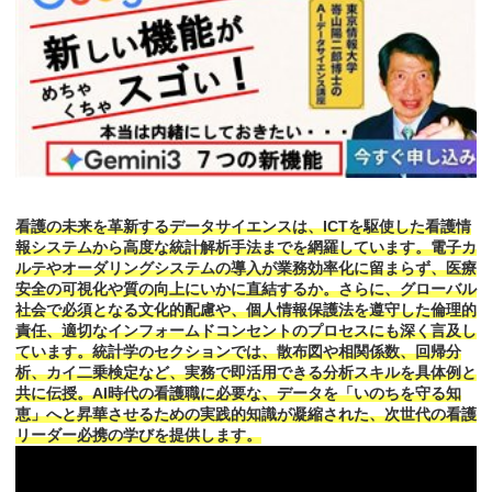
看護の未来を革新するデータサイエンスは、ICTを駆使した看護情
報システムから高度な統計解析手法までを網羅しています。電子カ
ルテやオーダリングシステムの導入が業務効率化に留まらず、医療
安全の可視化や質の向上にいかに直結するか。さらに、グローバル
社会で必須となる文化的配慮や、個人情報保護法を遵守した倫理的
責任、適切なインフォームドコンセントのプロセスにも深く言及し
ています。統計学のセクションでは、散布図や相関係数、回帰分
析、カイ二乗検定など、実務で即活用できる分析スキルを具体例と
共に伝授。AI時代の看護職に必要な、データを「いのちを守る知
恵」へと昇華させるための実践的知識が凝縮された、次世代の看護
リーダー必携の学びを提供します。