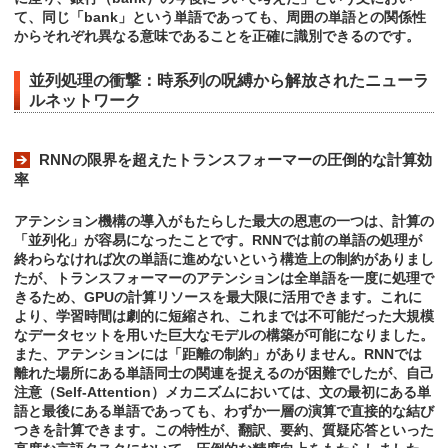
て、同じ「bank」という単語であっても、周囲の単語との関係性
からそれぞれ異なる意味であることを正確に識別できるのです。
並列処理の衝撃：時系列の呪縛から解放されたニューラ
ルネットワーク
RNNの限界を超えたトランスフォーマーの圧倒的な計算効
率
アテンション機構の導入がもたらした最大の恩恵の一つは、計算の
「並列化」が容易になったことです。RNNでは前の単語の処理が
終わらなければ次の単語に進めないという構造上の制約がありまし
たが、トランスフォーマーのアテンションは全単語を一度に処理で
きるため、GPUの計算リソースを最大限に活用できます。これに
より、学習時間は劇的に短縮され、これまでは不可能だった大規模
なデータセットを用いた巨大なモデルの構築が可能になりました。
また、アテンションには「距離の制約」がありません。RNNでは
離れた場所にある単語同士の関連を捉えるのが困難でしたが、自己
注意（Self-Attention）メカニズムにおいては、文の最初にある単
語と最後にある単語であっても、わずか一層の演算で直接的な結び
つきを計算できます。この特性が、翻訳、要約、質疑応答といった