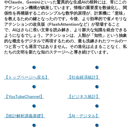
やClaude、Geminiといった驚異的な生成AIの根幹には、常にこの
アテンション機構が鎮座しています。情報の重要度を数値化し、関
係性を再構築するこのシンプルな数学的原理が、計算機に「意味」
を教えるための鍵となったのです。今後、より効率的で省メモリな
アテンションの改良版（FlashAttentionなど）が登場すること
で、AIはさらに長い文章を読み解き、より膨大な知識を統合できる
ようになるでしょう。アテンションは、人類が「知性」という抽象
的な概念をデジタルで再現するための、最も洗練されたツールの一
つと言っても過言ではありません。その進化は止まることなく、私
たちの文明を新たな知のステージへと導き続けています。
【トップページへ戻る】
【社会経済統計】
【YouTubeChannel】
【ビジネス統計】
【統計解析講義基礎】
【AI・デジタル】