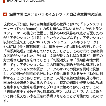
的アルゴリズムの正体
深層学習におけるパラダイムシフトと自己注意機構の誕生
現代の人工知能、特に自然言語処理の世界において「トランスフォ
ーマー（Transformer）」の名を知らぬ者はいません。そのトラン
スフォーマーの核心に位置し、従来のAIの限界を根底から覆したの
が「アテンション（注意）」というメカニズムです。アテンション
以前の主流であったRNN（リカレントニューラルネットワーク）
やLSTM（長・短期記憶）は、情報を一つずつ順番に処理していく
「時系列処理」に依存していました。しかし、この方式には致命的
な欠陥がありました。それは、文章が長くなればなるほど、最初の
方に現れた情報を忘れてしまう「勾配消失」や「長期依存性の問
題」です。アテンションは、この時間的な制約を完全に破壊しまし
た。アテンションの本質は、データのすべての要素を同時に見渡
し、どの部分が現在の処理において最も重要であるかを「動的に判
断する」ことにあります。これは、人間が複雑な絵画を見る際に、
画面全体を漠然と眺めるのではなく、特定の細部や登場人物に視線
を集中させて意味を理解するプロセスに極めて似ています。この
「選択的集中」を数学的な計算式に落とし込むことで、AIは文脈と
いう目に見えない糸を正確に手繰り寄せることが可能になったので
す。