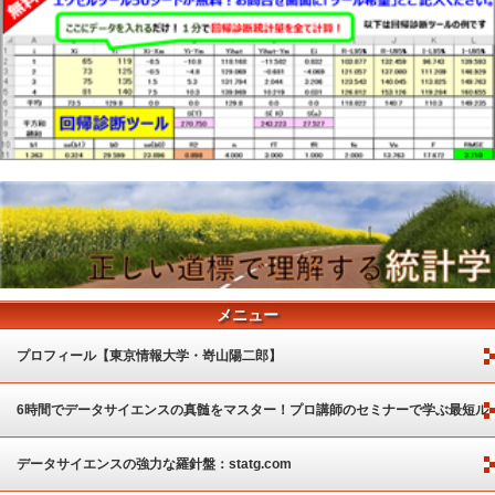
メニュー
プロフィール【東京情報大学・嵜山陽二郎】
6時間でデータサイエンスの真髄をマスター！プロ講師のセミナーで学ぶ最短ル
ート
データサイエンスの強力な羅針盤：statg.com