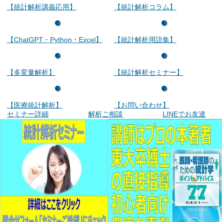
【統計解析講義応用】
【統計解析コラム】
【ChatGPT・Python・Excel】
【統計解析用語集】
【多変量解析】
【統計解析セミナー】
【医療統計解析】
【お問い合わせ】
セミナー詳細
解析ご相談
LINEでお友達