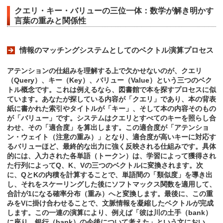
クエリ・キー・バリューの三位一体：数学が解き明かす
言葉の重みと関係性
情報のマッチングシステムとしてのベクトル演算プロセス
アテンションの仕組みを理解する上で欠かせないのが、クエリ
（Query）、キー（Key）、バリュー（Value）という三つのベク
トル概念です。これは例えるなら、図書館で本を探すプロセスに似
ています。あなたが探している内容が「クエリ」であり、本の背表
紙に書かれた索引やタイトルが「キー」、そして本の内容そのもの
が「バリュー」です。システムはクエリとすべてのキーを照らし合
わせ、その「適合度」を算出します。この適合度が「アテンショ
ン・ウェイト（注意の重み）」となり、適合度が高いキーに対応す
るバリューほど、最終的な出力に強く反映される仕組みです。具体
的には、入力された各単語（トークン）は、学習によって獲得され
た行列によってQ、K、Vの三つのベクトルに変換されます。次
に、QとKの内積を計算することで、単語間の「類似度」を導き出
し、それをスケーリングした後にソフトマックス関数を適用して、
合計が1になる確率分布（重み）へと変換します。最後に、この重
みをVに掛け合わせることで、文脈情報を凝縮したベクトルが完成
します。この一連の演算により、例えば「彼は川の土手（bank）
に座り、銀行（bank）の今後について考えた」という文におい