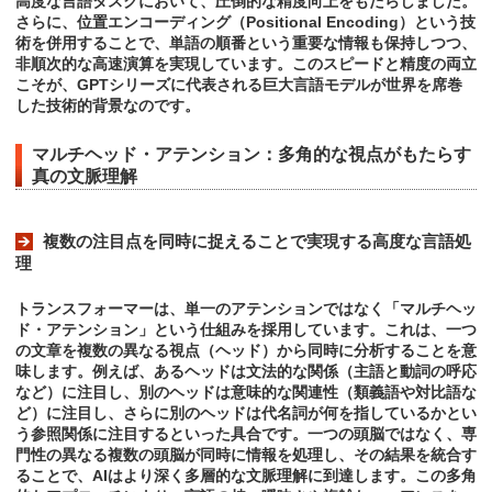
高度な言語タスクにおいて、圧倒的な精度向上をもたらしました。
さらに、位置エンコーディング（Positional Encoding）という技
術を併用することで、単語の順番という重要な情報も保持しつつ、
非順次的な高速演算を実現しています。このスピードと精度の両立
こそが、GPTシリーズに代表される巨大言語モデルが世界を席巻
した技術的背景なのです。
マルチヘッド・アテンション：多角的な視点がもたらす
真の文脈理解
複数の注目点を同時に捉えることで実現する高度な言語処
理
トランスフォーマーは、単一のアテンションではなく「マルチヘッ
ド・アテンション」という仕組みを採用しています。これは、一つ
の文章を複数の異なる視点（ヘッド）から同時に分析することを意
味します。例えば、あるヘッドは文法的な関係（主語と動詞の呼応
など）に注目し、別のヘッドは意味的な関連性（類義語や対比語な
ど）に注目し、さらに別のヘッドは代名詞が何を指しているかとい
う参照関係に注目するといった具合です。一つの頭脳ではなく、専
門性の異なる複数の頭脳が同時に情報を処理し、その結果を統合す
ることで、AIはより深く多層的な文脈理解に到達します。この多角