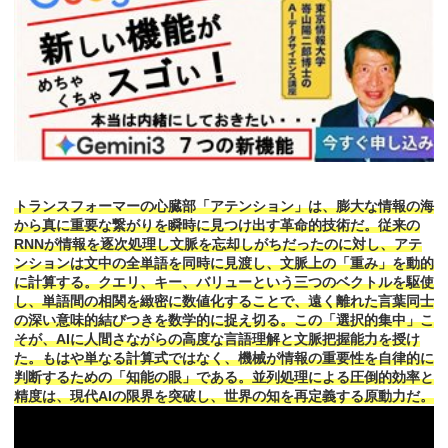
トランスフォーマーの心臓部「アテンション」は、膨大な情報の海
から真に重要な繋がりを瞬時に見つけ出す革命的技術だ。従来の
RNNが情報を逐次処理し文脈を忘却しがちだったのに対し、アテ
ンションは文中の全単語を同時に見渡し、文脈上の「重み」を動的
に計算する。クエリ、キー、バリューという三つのベクトルを駆使
し、単語間の相関を緻密に数値化することで、遠く離れた言葉同士
の深い意味的結びつきを数学的に捉え切る。この「選択的集中」こ
そが、AIに人間さながらの高度な言語理解と文脈把握能力を授け
た。もはや単なる計算式ではなく、機械が情報の重要性を自律的に
判断するための「知能の眼」である。並列処理による圧倒的効率と
精度は、現代AIの限界を突破し、世界の知を再定義する原動力だ。