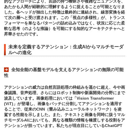
的なアプローチにより、言語の持つ曖昧さや複雑なニュアンスを、
あたかも人間が経験的に理解するように捉えることが可能となりま
した。各ヘッドが抽出した特徴は最終的に連結され、線形変換を経
て次の層へと受け渡されます。この「視点の多様性」が、トランス
フォーマーを単なるパターンの詰め込みではなく、状況に応じた柔
軟な思考（のような推論）を可能にする知的なアーキテクチャへと
昇華させたのです。
未来を定義するアテンション：生成AIからマルチモーダ
ルへの進化
全知全能の基盤モデルを支えるアテンションの無限の可能
性
アテンションの威力は自然言語処理の枠組みを遥かに超え、今や画
像認識、音声処理、さらにはロボット制御や新薬開発の分野にまで
波及しています。画像処理においては「Vision Transformer
(ViT)」が登場し、画像をパッチに分割してアテンションを適用す
ることで、従来のCNN（畳み込みニューラルネットワーク）を凌
駕する性能を示しました。また、テキストと画像を同時に扱うマル
チモーダルAIにおいても、異なる種類の情報を橋渡しする役割をア
テンションが担っています。私たちが現在目にしているChatGPT