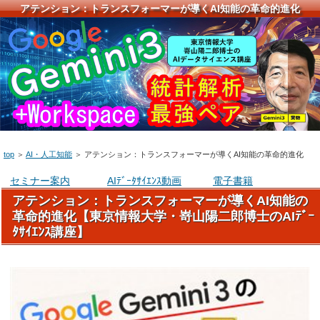
アテンション：トランスフォーマーが導くAI知能の革命的進化
top
＞
AI・人工知能
＞
アテンション：トランスフォーマーが導くAI知能の革命的進化
セミナー案内
AIﾃﾞｰﾀｻｲｴﾝｽ動画
電子書籍
アテンション：トランスフォーマーが導くAI知能の
革命的進化【東京情報大学・嵜山陽二郎博士のAIﾃﾞｰ
ﾀｻｲｴﾝｽ講座】