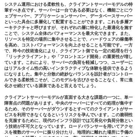
システム運用における柔軟性も、クライアントサーバーモデルの特
筆すべき点です。サーバーは一台である必要はなく、機能ごとにウ
ェブサーバー、アプリケーションサーバー、データベースサーバー
といった具合に多層化して配置することができます。これを多層ア
ーキテクチャと呼びますが、それぞれの層に特化した最適化を施す
ことで、システム全体のパフォーマンスを最大化できます。また、
リソースを特定の場所に集中させることで、ハードウェアの稼働率
を高め、コストパフォーマンスを向上させることも可能です。一方
で、昨今の技術進化により、クライアント側でも一定の処理を行う
「リッチクライアント」や「フロントエンド開発」の重要性が増し
ています。これにより、サーバーの負荷を軽減しつつ、ユーザーに
はリアルタイム性の高いインタラクティブな体験を提供できるよう
になりました。集中と分散の絶妙なバランスを設計者がコントロー
ルできる柔軟性こそが、このモデルを古びさせることなく、常に進
化させ続けている源泉であると言えるでしょう。
クライアントサーバーモデルが直面する大きな課題の一つに、単一
障害点の問題があります。中央のサーバーにすべての処理が集中す
るため、そのサーバーがダウンするとすべてのクライアントがサー
ビスを利用できなくなるというリスクを孕んでいます。この脆弱性
を克服するために、現代のインフラ設計では冗長化や負荷分散とい
う技術が不可欠となっています。ロードバランサーを用いてアクセ
スを複数のサーバーに振り分けたり、地理的に離れた場所に予備の