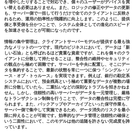
を増やしたりすることで対応でき、個々のユーザーがデバイスを買
い替える必要はありません。また、ロジックの修正やデータの更新
も、サーバー側で一括して行うだけで全てのクライアントに反映さ
れるため、運用の効率性が飛躍的に向上します。このように、提供
側と享受側を分かつことで、システム全体としての進化のスピード
を加速させることが可能になったのです。
情報の集中管理は、クライアントサーバーモデルが提供する最も強
力なメリットの一つです。現代のビジネスにおいて、データは「新
しい石油」とも呼ばれるほど貴重な資産ですが、これを個々のクラ
イアントに分散して持たせることは、整合性の維持やセキュリティ
の観点から極めて困難です。サーバーを中央に配置し、そこにデー
タを集約することで、最新の状態を常に一つに保つ「シングル・ソ
ース・オブ・トゥルース」を実現できます。例えば、銀行の勘定系
システムにおいて、預金残高という極めて重要なデータが複数の場
所に分散していたら、二重払いなどの深刻なトラブルを招きかねま
せん。しかし、信頼性の高いサーバーがデータを一元管理し、厳格
なトランザクション制御を行うことで、データの整合性は完璧に守
られます。また、バックアップやアーカイブといった保守作業も、
サーバー側で集中して実施できるため、データ消失のリスクを最小
限に抑えることが可能です。効率的なデータ管理と信頼性の確保と
いう二面性において、このモデルは他の追随を許さない完成度を誇
っています。