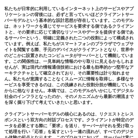
私たちが日常的に利用しているインターネット上のサービスやアプ
リケーションの背後には、必ずと言っていいほどクライアントサー
バーモデルという基本的な設計思想が存在しています。このモデル
は、ネットワークを通じてサービスを要求する側であるクライアン
トと、その要求に応じて適切なリソースやデータを提供する側であ
るサーバーという、明確に定義された二つの役割によって構成され
ています。例えば、私たちがスマートフォンのブラウザでウェブサ
イトを閲覧する際、手元のデバイスがクライアントとなり、世界中
のどこかに設置されたコンピュータがサーバーとして機能していま
す。この関係性は、一見単純な情報のやり取りに見えるかもしれま
せんが、実は現代の情報通信技術における最も効率的かつ堅牢なア
ーキテクチャとして確立されており、その重要性は計り知れませ
ん。私たちが意識することなくスムーズに情報を取得し、多様なサ
ービスを享受できるのは、この洗練された役割分担が機能している
からに他なりません。本稿では、このモデルがいかにしてデジタル
社会のインフラとなったのか、そのメカニズムから最新の潮流まで
を深く掘り下げて考えていきたいと思います。
クライアントサーバーモデルの核心にあるのは、リクエストとレス
ポンスという双方向の対話プロセスです。クライアントが特定のデ
ータを必要とする際に「要求」を送り、サーバーがそれを受け取っ
て処理を行い「応答」を返すという一連の流れが、すべてのデジタ
ル体験の起点となります。このプロセスにおいて、サーバーは常に