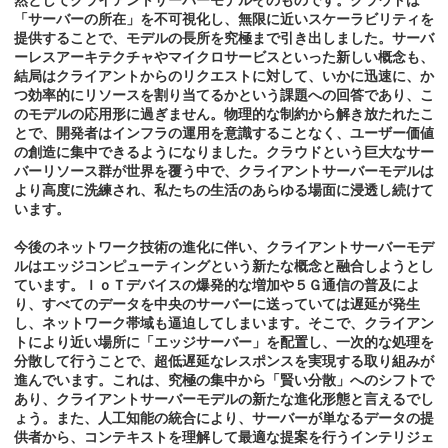
然としてクライアントサーバーモデルそのものです。クラウドは
「サーバーの所在」を不可視化し、無限に近いスケーラビリティを
提供することで、モデルの長所を究極まで引き出しました。サーバ
ーレスアーキテクチャやマイクロサービスといった新しい概念も、
結局はクライアントからのリクエストに対して、いかに迅速に、か
つ効率的にリソースを割り当てるかという課題への回答であり、こ
のモデルの応用形に過ぎません。物理的な制約から解き放たれたこ
とで、開発者はインフラの運用を意識することなく、ユーザー価値
の創造に集中できるようになりました。クラウドという巨大なサー
バーリソース群が世界を覆う中で、クライアントサーバーモデルは
より高度に洗練され、私たちの生活のあらゆる場面に浸透し続けて
います。
今後のネットワーク技術の進化に伴い、クライアントサーバーモデ
ルはエッジコンピューティングという新たな概念と融合しようとし
ています。ＩｏＴデバイスの爆発的な増加や５Ｇ通信の普及によ
り、すべてのデータを中央のサーバーに送っていては遅延が発生
し、ネットワーク帯域も逼迫してしまいます。そこで、クライアン
トにより近い場所に「エッジサーバー」を配置し、一次的な処理を
分散して行うことで、超低遅延なレスポンスを実現する取り組みが
進んでいます。これは、究極の集中から「賢い分散」へのシフトで
あり、クライアントサーバーモデルの新たな進化形態と言えるでし
ょう。また、人工知能の統合により、サーバーが単なるデータの提
供者から、コンテキストを理解して最適な提案を行うインテリジェ