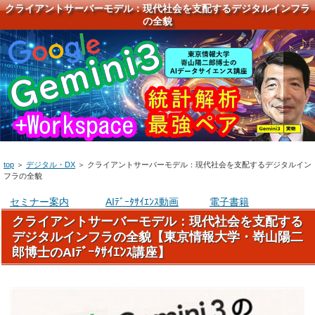
クライアントサーバーモデル：現代社会を支配するデジタルインフラ
の全貌
top
＞
デジタル・DX
＞
クライアントサーバーモデル：現代社会を支配するデジタルイン
フラの全貌
セミナー案内
AIﾃﾞｰﾀｻｲｴﾝｽ動画
電子書籍
クライアントサーバーモデル：現代社会を支配する
デジタルインフラの全貌【東京情報大学・嵜山陽二
郎博士のAIﾃﾞｰﾀｻｲｴﾝｽ講座】