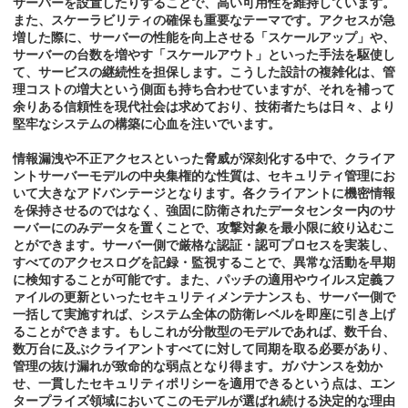
サーバーを設置したりすることで、高い可用性を維持しています。
また、スケーラビリティの確保も重要なテーマです。アクセスが急
増した際に、サーバーの性能を向上させる「スケールアップ」や、
サーバーの台数を増やす「スケールアウト」といった手法を駆使し
て、サービスの継続性を担保します。こうした設計の複雑化は、管
理コストの増大という側面も持ち合わせていますが、それを補って
余りある信頼性を現代社会は求めており、技術者たちは日々、より
堅牢なシステムの構築に心血を注いでいます。
情報漏洩や不正アクセスといった脅威が深刻化する中で、クライア
ントサーバーモデルの中央集権的な性質は、セキュリティ管理にお
いて大きなアドバンテージとなります。各クライアントに機密情報
を保持させるのではなく、強固に防衛されたデータセンター内のサ
ーバーにのみデータを置くことで、攻撃対象を最小限に絞り込むこ
とができます。サーバー側で厳格な認証・認可プロセスを実装し、
すべてのアクセスログを記録・監視することで、異常な活動を早期
に検知することが可能です。また、パッチの適用やウイルス定義フ
ァイルの更新といったセキュリティメンテナンスも、サーバー側で
一括して実施すれば、システム全体の防衛レベルを即座に引き上げ
ることができます。もしこれが分散型のモデルであれば、数千台、
数万台に及ぶクライアントすべてに対して同期を取る必要があり、
管理の抜け漏れが致命的な弱点となり得ます。ガバナンスを効か
せ、一貫したセキュリティポリシーを適用できるという点は、エン
タープライズ領域においてこのモデルが選ばれ続ける決定的な理由