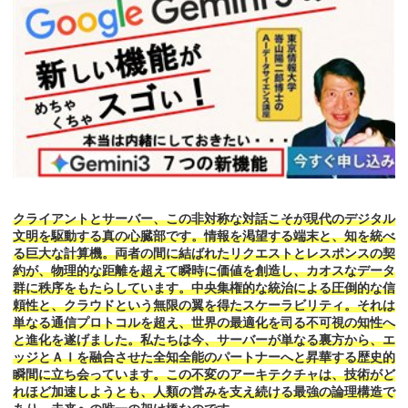
クライアントとサーバー、この非対称な対話こそが現代のデジタル
文明を駆動する真の心臓部です。情報を渇望する端末と、知を統べ
る巨大な計算機。両者の間に結ばれたリクエストとレスポンスの契
約が、物理的な距離を超えて瞬時に価値を創造し、カオスなデータ
群に秩序をもたらしています。中央集権的な統治による圧倒的な信
頼性と、クラウドという無限の翼を得たスケーラビリティ。それは
単なる通信プロトコルを超え、世界の最適化を司る不可視の知性へ
と進化を遂げました。私たちは今、サーバーが単なる裏方から、エ
ッジとＡＩを融合させた全知全能のパートナーへと昇華する歴史的
瞬間に立ち会っています。この不変のアーキテクチャは、技術がど
れほど加速しようとも、人類の営みを支え続ける最強の論理構造で