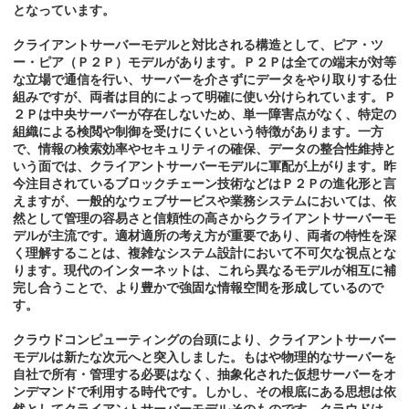
となっています。
クライアントサーバーモデルと対比される構造として、ピア・ツ
ー・ピア（Ｐ２Ｐ）モデルがあります。Ｐ２Ｐは全ての端末が対等
な立場で通信を行い、サーバーを介さずにデータをやり取りする仕
組みですが、両者は目的によって明確に使い分けられています。Ｐ
２Ｐは中央サーバーが存在しないため、単一障害点がなく、特定の
組織による検閲や制御を受けにくいという特徴があります。一方
で、情報の検索効率やセキュリティの確保、データの整合性維持と
いう面では、クライアントサーバーモデルに軍配が上がります。昨
今注目されているブロックチェーン技術などはＰ２Ｐの進化形と言
えますが、一般的なウェブサービスや業務システムにおいては、依
然として管理の容易さと信頼性の高さからクライアントサーバーモ
デルが主流です。適材適所の考え方が重要であり、両者の特性を深
く理解することは、複雑なシステム設計において不可欠な視点とな
ります。現代のインターネットは、これら異なるモデルが相互に補
完し合うことで、より豊かで強固な情報空間を形成しているので
す。
クラウドコンピューティングの台頭により、クライアントサーバー
モデルは新たな次元へと突入しました。もはや物理的なサーバーを
自社で所有・管理する必要はなく、抽象化された仮想サーバーをオ
ンデマンドで利用する時代です。しかし、その根底にある思想は依