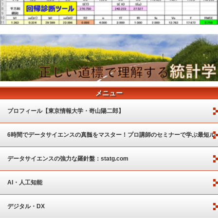
メニュー
プロフィール【東京情報大学・嵜山陽二郎】
6時間でデータサイエンスの真髄をマスター！プロ講師のセミナーで学ぶ最短ル
ート
データサイエンスの強力な羅針盤：statg.com
AI・人工知能
デジタル・DX