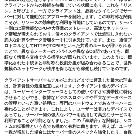
クライアントからの接続を待機している状態にあり、これを「リス
ン」と呼びます。一方でクライアントは、必要なタイミングでサー
バーに対して能動的にアプローチを開始します。この非対称な関係
こそが、リソースの効率的な利用を可能にしているのです。サーバ
ー側には高性能なCPUや大容量のストレージ、高速なネットワー
ク帯域が備えられており、個々のクライアントでは処理しきれない
膨大な計算やデータ管理を一手に引き受けています。また、通信プ
ロトコルとしてHTTPやTCP/IPといった共通のルールが用いられる
ことで、異なるメーカーのデバイスや異なるOS間であっても、齟
齬なく情報を交換できる標準化が図られています。このように、標
準化された手続きと非対称な役割分担が組み合わさることで、世界
規模のネットワークが秩序を保ちながら稼働し続けているのです。
クライアントサーバーモデルがこれほどまでに普及した最大の理由
は、計算資源の最適配置にあります。クライアント側のデバイス
は、ユーザーインターフェースとしての使いやすさや携帯性に特化
させることができ、複雑なビジネスロジックや巨大なデータベース
の管理といった重い処理は、専門のハードウェアであるサーバーに
委ねることができます。これにより、ユーザーは非力なデバイスで
あっても、サーバー側の強大なパワーを活用して高度なサービスを
利用することが可能となりました。この「疎結合」な関係は、シス
テムの拡張性という点でも極めて有利に働きます。例えば、ユーザ
ー数が増加した場合にはサーバー側のスペックを強化したり、台数