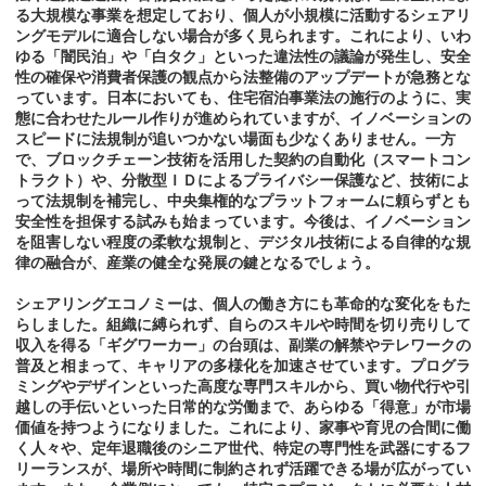
る大規模な事業を想定しており、個人が小規模に活動するシェアリ
ングモデルに適合しない場合が多く見られます。これにより、いわ
ゆる「闇民泊」や「白タク」といった違法性の議論が発生し、安全
性の確保や消費者保護の観点から法整備のアップデートが急務とな
っています。日本においても、住宅宿泊事業法の施行のように、実
態に合わせたルール作りが進められていますが、イノベーションの
スピードに法規制が追いつかない場面も少なくありません。一方
で、ブロックチェーン技術を活用した契約の自動化（スマートコン
トラクト）や、分散型ＩＤによるプライバシー保護など、技術によ
って法規制を補完し、中央集権的なプラットフォームに頼らずとも
安全性を担保する試みも始まっています。今後は、イノベーション
を阻害しない程度の柔軟な規制と、デジタル技術による自律的な規
律の融合が、産業の健全な発展の鍵となるでしょう。
シェアリングエコノミーは、個人の働き方にも革命的な変化をもた
らしました。組織に縛られず、自らのスキルや時間を切り売りして
収入を得る「ギグワーカー」の台頭は、副業の解禁やテレワークの
普及と相まって、キャリアの多様化を加速させています。プログラ
ミングやデザインといった高度な専門スキルから、買い物代行や引
越しの手伝いといった日常的な労働まで、あらゆる「得意」が市場
価値を持つようになりました。これにより、家事や育児の合間に働
く人々や、定年退職後のシニア世代、特定の専門性を武器にするフ
リーランスが、場所や時間に制約されず活躍できる場が広がってい