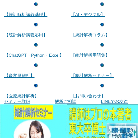
【統計解析講義基礎】
【AI・デジタル】
【統計解析講義応用】
【統計解析コラム】
【ChatGPT・Python・Excel】
【統計解析用語集】
【多変量解析】
【統計解析セミナー】
【医療統計解析】
【お問い合わせ】
セミナー詳細
解析ご相談
LINEでお友達