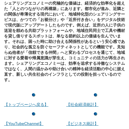
シェアリングエコノミーの究極的な価値は、経済的な効率化を超え
た「人とのつながりの再構築」にあります。都市化が進み、近隣と
の関係が希薄化する現代において、地域特化型のシェアリングサー
ビスは、かつての「お裾分け」や「近所付き合い」をデジタル技術
で現代版にアップデートしたものです。例えば、近所の人に子供の
送迎を頼める共助プラットフォームや、地域住民同士で工具や機材
を貸し借りするスポットは、単なる節約以上の価値を生んでいま
す。それは、困った時に助け合える関係性があるという安心感であ
り、社会的な孤立を防ぐセーフティネットとしての機能です。見知
らぬ他者が「信頼できる仲間」へと変わるプロセスを通じて、地域
に対する愛着や帰属意識が芽生え、コミュニティの活力が再生され
ます。シェアリングエコノミーは、効率を追求する冷徹なシステム
ではなく、人間の温かみや助け合いの精神を経済活動の中心に据え
直す、新しい共生社会のインフラとしての役割を担っているので
す。
【トップページへ戻る】
【社会経済統計】
【YouTubeChannel】
【ビジネス統計】