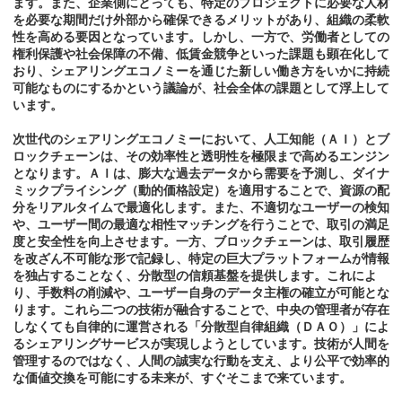
ます。また、企業側にとっても、特定のプロジェクトに必要な人材
を必要な期間だけ外部から確保できるメリットがあり、組織の柔軟
性を高める要因となっています。しかし、一方で、労働者としての
権利保護や社会保障の不備、低賃金競争といった課題も顕在化して
おり、シェアリングエコノミーを通じた新しい働き方をいかに持続
可能なものにするかという議論が、社会全体の課題として浮上して
います。
次世代のシェアリングエコノミーにおいて、人工知能（ＡＩ）とブ
ロックチェーンは、その効率性と透明性を極限まで高めるエンジン
となります。ＡＩは、膨大な過去データから需要を予測し、ダイナ
ミックプライシング（動的価格設定）を適用することで、資源の配
分をリアルタイムで最適化します。また、不適切なユーザーの検知
や、ユーザー間の最適な相性マッチングを行うことで、取引の満足
度と安全性を向上させます。一方、ブロックチェーンは、取引履歴
を改ざん不可能な形で記録し、特定の巨大プラットフォームが情報
を独占することなく、分散型の信頼基盤を提供します。これによ
り、手数料の削減や、ユーザー自身のデータ主権の確立が可能とな
ります。これら二つの技術が融合することで、中央の管理者が存在
しなくても自律的に運営される「分散型自律組織（ＤＡＯ）」によ
るシェアリングサービスが実現しようとしています。技術が人間を
管理するのではなく、人間の誠実な行動を支え、より公平で効率的
な価値交換を可能にする未来が、すぐそこまで来ています。