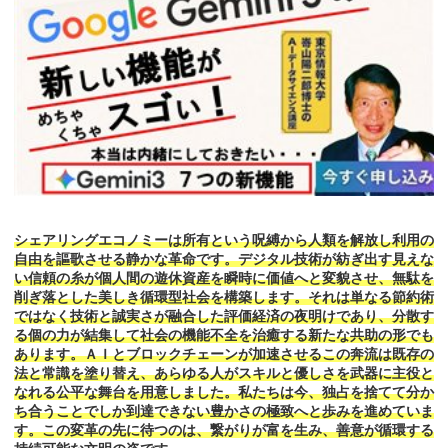
シェアリングエコノミーは所有という呪縛から人類を解放し利用の
自由を謳歌させる静かな革命です。デジタル技術が紡ぎ出す見えな
い信頼の糸が個人間の遊休資産を瞬時に価値へと変貌させ、無駄を
削ぎ落とした美しき循環型社会を構築します。それは単なる節約術
ではなく技術と誠実さが融合した評価経済の夜明けであり、分散す
る個の力が結集して社会の機能不全を治癒する新たな共助の形でも
あります。ＡＩとブロックチェーンが加速させるこの奔流は既存の
法と常識を塗り替え、あらゆる人がスキルと優しさを武器に主役と
なれる公平な舞台を用意しました。私たちは今、独占を捨てて分か
ち合うことでしか到達できない豊かさの極致へと歩みを進めていま
す。この変革の先に待つのは、繋がりが富を生み、善意が循環する