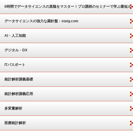
6時間でデータサイエンスの真髄をマスター！プロ講師のセミナーで学ぶ最短ル
ート
データサイエンスの強力な羅針盤：statg.com
AI・人工知能
デジタル・DX
ITパスポート
統計解析講義基礎
統計解析講義応用
多変量解析
医療統計解析