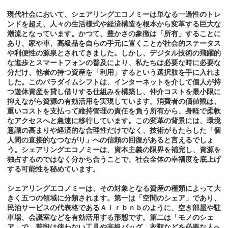
現代社会において、シェアリングエコノミーは単なる一過性のトレ
ンドを超え、人々の生活様式や経済構造を根本から変革する巨大な
潮流となっています。かつて、豊かさの象徴は「所有」することに
あり、家や車、高級品を自らの手元に置くことが社会的ステータス
や利便性の源泉とされてきました。しかし、デジタル技術の飛躍的
な進歩とスマートフォンの普及により、私たちは必要な時に必要な
分だけ、他者の持つ資産を「利用」するという選択肢を手に入れま
した。このパラダイムシフトは、インターネットを介して個人が持
つ遊休資産を貸し借りする仕組みを構築し、仲介コストを最小限に
抑えながら資源の有効活用を実現しています。消費者の価値観は、
重いコストを支払って維持管理の責任を負う所有から、身軽で柔軟
なアクセスへと急速に移行しています。この変革の背景には、環境
意識の高まりや経済的な合理性だけでなく、技術がもたらした「個
人間の直接的なつながり」への信頼の回復があると言えるでしょ
う。シェアリングエコノミーは、資本主義の限界を補完し、資源を
独占するのではなく分かち合うことで、社会全体の幸福度を底上げ
する可能性を秘めています。
シェアリングエコノミーは、その対象となる資産の種類によって大
きく五つの領域に分類されます。第一は「空間のシェア」であり、
民泊サービスの代表格であるＡｉｒｂｎｂのように、空き部屋や駐
車場、会議室などを有効活用する形態です。第二は「モノのシェ
ア」で、普段は使わない工具や高級バッグ、衣類などを必要な人へ