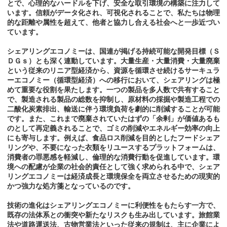
とで、心理的なハードルを下げ、安全な取引環境の構築に注力して
います。信頼がデータ化され、可視化されることで、私たちは物理
的な距離や属性を超えて、他者と協力し合える社会へと一歩近づい
ています。
シェアリングエコノミーは、国連が掲げる持続可能な開発目標（Ｓ
ＤＧｓ）とも深く連動しています。大量生産・大量消費・大量廃棄
という従来のリニア型経済から、資源を循環させ続けるサーキュラ
ーエコノミー（循環型経済）への移行において、シェアリングは極
めて重要な役割を果たします。一つの製品を多人数で共有すること
で、製造される製品の総数を抑制し、原材料の採掘や製造工程での
二酸化炭素排出、輸送に伴う環境負荷を劇的に削減することが可能
です。また、これまで廃棄されていたはずの「余剰」が価値あるも
のとして再定義されることで、ゴミの削減やエネルギー効率の向上
にも寄与します。例えば、食品ロス削減を目的としたフードシェア
リングや、不要になった衣類をリユースするプラットフォームは、
消費者の罪悪感を軽減し、倫理的な消費行動を促進しています。環
境への配慮が企業の社会的責任として強く求められる中で、シェア
リングエコノミーは経済成長と環境保全を両立させるための現実的
かつ強力な処方箋となっているのです。
技術の進化はシェアリングエコノミーに利便性をもたらす一方で、
既存の法体系との衝突や新たなリスクも生み出しています。旅館業
法や道路運送法、古物営業法といった従来の規制は、主に企業によ