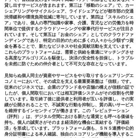
貸し出すサービスが含まれます。第三は「移動のシェア」で、カー
シェアリングやサイクルシェア、ライドシェアなどが都市部の交通
渋滞緩和や環境負荷低減に寄与しています。第四は「スキルのシェ
ア」であり、個人の専門知識や家事、介護、育児などの労働力を時
間単位で提供するクラウドソーシングや家事代行サービスが注目さ
れています。そして第五は「お金のシェア」としてのクラウドファ
ンディングであり、特定の目的のために多くの人々から少額ずつ資
金を募ることで、新たなビジネスや社会貢献活動を支えています。
これらのプラットフォームは、需要と供給を最適にマッチングさせ
る高度なアルゴリズムを駆使し、決済の安全性を担保し、トラブル
を未然に防ぐための仲介者として不可欠な存在となっています。
見知らぬ個人同士が資産やサービスをやり取りするシェアリングエ
コノミーにおいて、その成立を支える最重要基盤は「信頼」です。
従来のビジネスでは、企業のブランド名や店舗の構えが信頼の証で
したが、個人間取引においては相互評価システムがその役割を代替
しています。取引終了後に提供者と利用者が互いを評価し、その実
績が公開されることで、不誠実な行動を抑制し、質の高いサービス
を維持するインセンティブが働きます。この「レピュテーション
（評判）」は、デジタル空間における新たな通貨とも呼べる価値を
持ち、個人の誠実さがそのまま経済的な機会に直結する「評価経
済」を形成しています。プラットフォーム側も、ＳＮＳ連携や公的
身分証明書による本人確認、独自のスコアリング機能を導入するこ