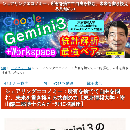
シェアリングエコノミー：所有を捨てて自由を掴む、未来を書き換え
る共創の力
top
＞
デジタル・DX
＞
シェアリングエコノミー：所有を捨てて自由を掴む、未来を書き
換える共創の力
セミナー案内
AIﾃﾞｰﾀｻｲｴﾝｽ動画
電子書籍
シェアリングエコノミー：所有を捨てて自由を掴
む、未来を書き換える共創の力【東京情報大学・嵜
山陽二郎博士のAIﾃﾞｰﾀｻｲｴﾝｽ講座】