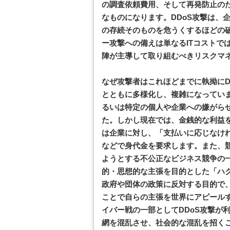
の調査依頼費用、そして再発防止の
なものになります。DDoS攻撃は、
の存続そのものを危うくするほどの
ー攻撃への備えは単なるITコストで
陣が主導して取り組むべきリスクマ
なぜ攻撃者はこれほどまでに執拗にD
とともに多様化し、複雑になってい
るいは特定の個人や企業への嫌がら
た。しかし現在では、金銭的な利益
は企業に対し、「支払いに応じなけ
などで身代金を要求します。また、
ようとする不公正なビジネス競争の
的・思想的な主張を目的とした「ハ
政府や団体の政策に反対する目的で
ことで自らの主張を世界にアピール
イバー戦の一部としてDDoS攻撃が
網を混乱させ、社会的な混乱を招く