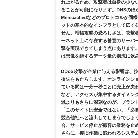
れ上がるため、攻撃者は自身の少な
ることが可能になります。DNSのほかにも、N
Memcachedなどのプロトコルが
ットの基本的なインフラとして広く
せん。増幅攻撃の恐ろしさは、攻撃
ーネット上に存在する善意のサーバ
撃を実現できてしまう点にあります
は想像を絶するデータ量の濁流に飲
DDoS攻撃が企業に与える影響は、
損失をもたらします。オンラインシ
ている間は一分一秒ごとに売上が失
など、アクセスが集中するタイミン
減よりもさらに深刻なのが、ブラン
「このサイトは安全ではない」「必
競合他社へと流出してしまうでしょう
合、サービス停止が顧客の業務を止
さらに、復旧作業に追われるシステ