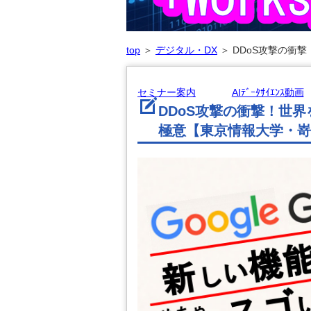
top
＞
デジタル・DX
＞
DDoS攻撃の衝
セミナー案内
AIﾃﾞｰﾀｻｲｴﾝｽ動画
DDoS攻撃の衝撃！世
極意【東京情報大学・嵜山陽