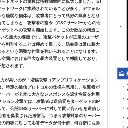
ットネットの規模は指数関数的に拡大しました。IoT
ネットワークに接続されていることが多く、デフォル
うな脆弱な個体は、攻撃者にとって格好の餌食となり
てしまうと、攻撃者の指令（C&Cサーバーからの命
ーゲットへの攻撃を開始します。この分散型の構造こ
ている最大の要因です。攻撃パケットが正規のユーザ
かを判別することは極めて難しく、防御側は常に膨大
めるという困難な作業を強いられることになります。
ル空間における巨大な暴力装置として機能しており、
予想されます。
壊力が高いのが「増幅攻撃（アンプリフィケーション
は、特定の通信プロトコルの仕様を悪用し、攻撃者が
サーバーが非常に大きなレスポンスを返す性質を利用
クション攻撃では、攻撃者は送信元をターゲットのIP
て、公開DNSサーバーに対して問い合わせを送信し
応答を偽装された送信元、つまり攻撃対象のサーバー
せの内容に対して応答データが何十倍、何百倍にも膨