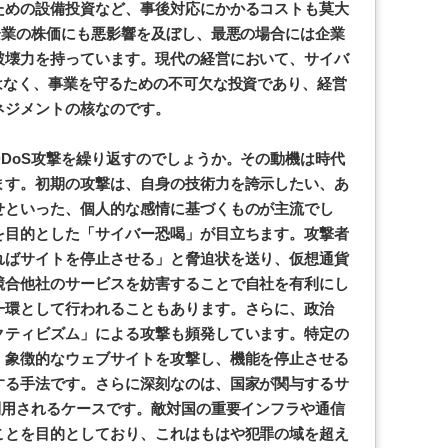
ための設備投資など、事後対応にかかるコストも莫大
企業の株価にも悪影響を及ぼし、最悪の場合には企業
破壊力を持っています。現代の経営において、サイバ
はなく、事業を守るための不可欠な投資であり、経営
ネジメントの核なのです。
DoS攻撃を繰り返すのでしょうか。その動機は時代
ます。初期の攻撃は、自身の技術力を誇示したい、あ
せといった、個人的な感情に基づくものが主流でし
を目的とした「サイバー恐喝」が目立ちます。攻撃者
ればサイトを停止させる」と脅迫状を送り、仮想通貨
競合他社のサービスを妨害することで自社を有利にし
一環として行われることもあります。さらに、政治
クティビズム」による攻撃も頻発しています。特定の
、象徴的なウェブサイトを攻撃し、機能を停止させる
する手法です。さらに深刻なのは、国家が関与するサ
利用されるケースです。敵対国の重要インフラや通信
ことを目的としており、これはもはや犯罪の域を超え