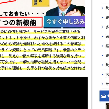
統
統
多
一斉に通信を浴びせ、サービスを完全に窒息させる
医
ボットネットを操り、わずかな隙から企業の信頼と利
攻めから複雑な知能戦へと進化を続けるこの脅威は、
経
ンライン資産にとっての死活問題です。最新のクラウ
統
築し、見えない敵の猛攻を遮断する強固な盾を持つこ
不可欠です。一瞬の油断が破滅を招くサイバー空間に
統
の手口を理解し、先手を打つ姿勢を持ち続けなければ
お
サ