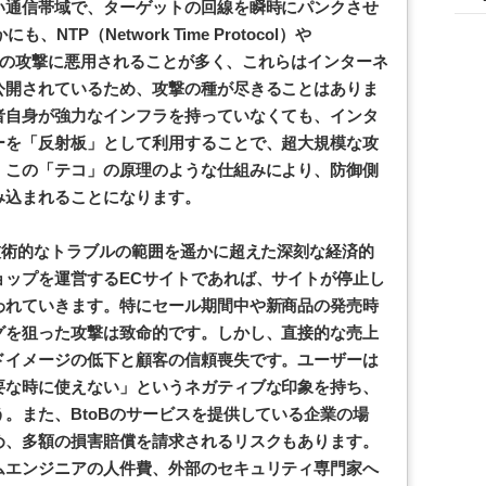
い通信帯域で、ターゲットの回線を瞬時にパンクさせ
TP（Network Time Protocol）や
同様の攻撃に悪用されることが多く、これらはインターネ
公開されているため、攻撃の種が尽きることはありま
者自身が強力なインフラを持っていなくても、インタ
ーを「反射板」として利用することで、超大規模な攻
。この「テコ」の原理のような仕組みにより、防御側
み込まれることになります。
技術的なトラブルの範囲を遥かに超えた深刻な経済的
ョップを運営するECサイトであれば、サイトが停止し
われていきます。特にセール期間中や新商品の発売時
グを狙った攻撃は致命的です。しかし、直接的な売上
ドイメージの低下と顧客の信頼喪失です。ユーザーは
要な時に使えない」というネガティブな印象を持ち、
。また、BtoBのサービスを提供している企業の場
め、多額の損害賠償を請求されるリスクもあります。
ムエンジニアの人件費、外部のセキュリティ専門家へ