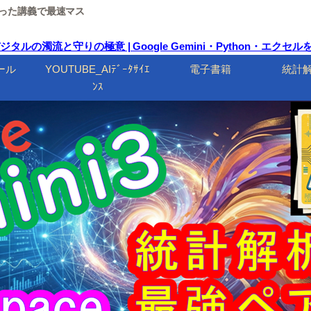
ルを使った講義で最速マス
ルの濁流と守りの極意 | Google Gemini・Python・エク
ール
YOUTUBE_AIﾃﾞｰﾀｻｲｴ
電子書籍
統計
ﾝｽ