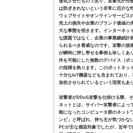
進化させたものであり、攻撃元が分散
は防ぎきれないという非常に厄介な
ウェブサイトやオンラインサービス
売上の損失や企業のブランド価値の
大な事態を招きます。インターネット
な課題ではなく、企業の事業継続計画
られるべき脅威なのです。攻撃の規
が瞬時に押し寄せる事例も珍しくあ
作を可能にした無数のデバイス（ボ
の指揮を執ります。このボットネッ
十分なIoT機器なども含まれており
加担させられているという現実もあ
攻撃者がDDoS攻撃を仕掛ける際、
ネットとは、サイバー攻撃者によっ
能になったコンピュータ群のネット
ンビ」と呼ばれ、持ち主が気づかな
PCが主な感染対象でしたが、近年で