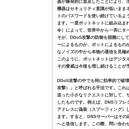
器が爆発的に普及したことにより、ボ
機器はセキュリティ意識が低いまま
トのパスワードを使い続けているよ
ます。一度ボットネットに組み込まれ
令）によって、世界中から一斉にタ
そが、DDoS攻撃の防御を困難にし
ーによるものか、ボットによるもの
なノイズの中から本物の通信を見極
このように、ボットネットはデジタ
その脅威は今後も増し続けることが
DDoS攻撃の中でも特に効率的で破
攻撃）」と呼ばれる手法です。これ
送った小さなリクエストに対して、
したものです。例えば、DNSリフレ
アドレスに偽装（スプーフィング）し
ます。すると、DNSサーバーはその
へと送信します。この際、問い合わ