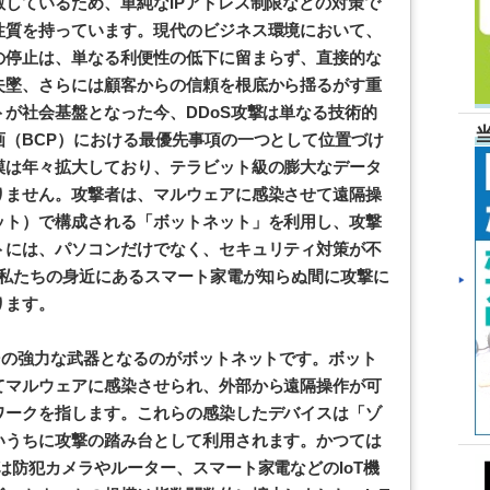
しているため、単純なIPアドレス制限などの対策で
性質を持っています。現代のビジネス環境において、
の停止は、単なる利便性の低下に留まらず、直接的な
失墜、さらには顧客からの信頼を根底から揺るがす重
が社会基盤となった今、DDoS攻撃は単なる技術的
（BCP）における最優先事項の一つとして位置づけ
模は年々拡大しており、テラビット級の膨大なデータ
りません。攻撃者は、マルウェアに感染させて遠隔操
ット）で構成される「ボットネット」を利用し、攻撃
トには、パソコンだけでなく、セキュリティ対策が不
、私たちの身近にあるスマート家電が知らぬ間に攻撃に
ります。
その強力な武器となるのがボットネットです。ボット
てマルウェアに感染させられ、外部から遠隔操作が可
ワークを指します。これらの感染したデバイスは「ゾ
いうちに攻撃の踏み台として利用されます。かつては
は防犯カメラやルーター、スマート家電などのIoT機