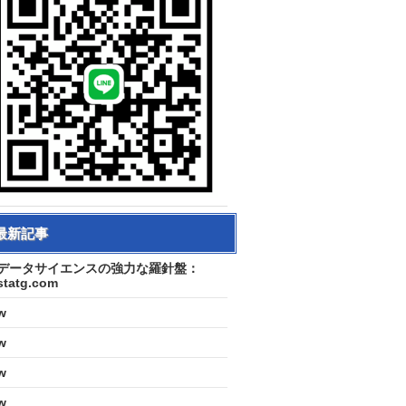
最新記事
データサイエンスの強力な羅針盤：
statg.com
w
w
w
w