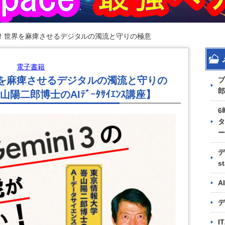
撃！世界を麻痺させるデジタルの濁流と守りの極意
電子書籍
界を麻痺させるデジタルの濁流と守りの
プ
郎
二郎博士のAIﾃﾞｰﾀｻｲｴﾝｽ講座】
6
タ
ー
デ
s
A
デ
I