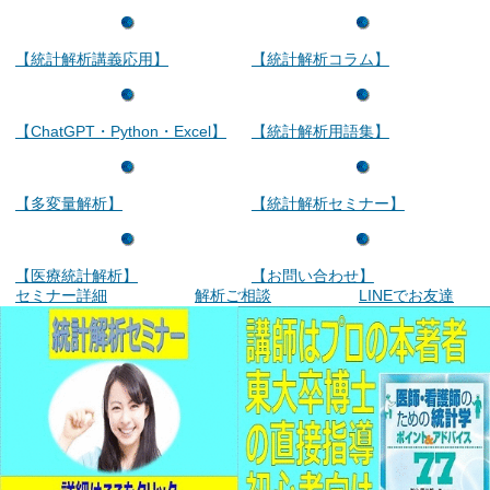
【統計解析講義応用】
【統計解析コラム】
【ChatGPT・Python・Excel】
【統計解析用語集】
【多変量解析】
【統計解析セミナー】
【医療統計解析】
【お問い合わせ】
セミナー詳細
解析ご相談
LINEでお友達