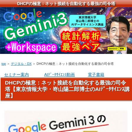
DHCPの極意：ネット接続を自動化する最強の司令塔
top
＞
デジタル・DX
＞
DHCPの極意：ネット接続を自動化する最強の司令塔
セミナー案内
AIﾃﾞｰﾀｻｲｴﾝｽ動画
電子書籍
DHCPの極意：ネット接続を自動化する最強の司令
塔【東京情報大学・嵜山陽二郎博士のAIﾃﾞｰﾀｻｲｴﾝｽ講
座】