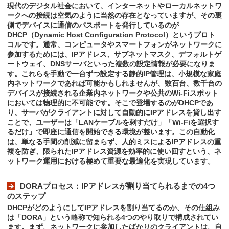
現代のデジタル社会において、インターネットやローカルネットワ
ークへの接続は空気のように当然の存在となっていますが、その裏
側でデバイスに通信のパスポートを発行しているのが
DHCP（Dynamic Host Configuration Protocol）というプロト
コルです。通常、コンピュータやスマートフォンがネットワークに
参加するためには、IPアドレス、サブネットマスク、デフォルトゲ
ートウェイ、DNSサーバといった複数の設定情報が必要になりま
す。これらを手動で一台ずつ設定する静的IP管理は、小規模な家庭
内ネットワークであれば可能かもしれませんが、数百台、数千台の
デバイスが接続される企業内ネットワークや公共のWi-Fiスポット
においては物理的に不可能です。そこで登場するのがDHCPであ
り、サーバがクライアントに対して自動的にIPアドレスを貸し出す
ことで、ユーザーは「LANケーブルを刺すだけ」「Wi-Fiを選択す
るだけ」で即座に通信を開始できる環境が整います。この自動化
は、単なる手間の削減に留まらず、人的ミスによるIPアドレスの重
複を防ぎ、限られたIPアドレス資源を効率的に使い回すという、ネ
ットワーク運用における極めて重要な最適化を実現しています。
DORAプロセス：IPアドレスが割り当てられるまでの4つ
のステップ
DHCPがどのようにしてIPアドレスを割り当てるのか、その仕組み
は「DORA」という略称で知られる4つのやり取りで構成されてい
ます。まず、ネットワークに参加したばかりのクライアントは、自