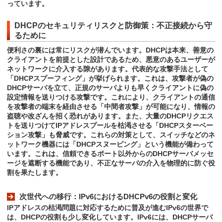
っています。
DHCPのセキュリティリスクと防御策：不正接続から守
るために
便利さの裏には常にリスクが潜んでいます。DHCPは本来、善意の
クライアントを前提とした設計であるため、悪意のあるユーザーが
ネットワークに介入する隙があります。代表的な攻撃手法として
「DHCPスプーフィング」が挙げられます。これは、攻撃者が偽の
DHCPサーバを立て、正規のサーバよりも早くクライアントに偽の
設定情報を送りつける攻撃です。これにより、クライアントの通信
を攻撃者の端末を経由させる「中間者攻撃」が可能になり、情報の
盗聴や改ざんを招く恐れがあります。また、大量のDHCPリクエス
トを送りつけてIPアドレスプールを枯渇させる「DHCPスターベー
ション攻撃」も脅威です。これらの対策として、スイッチなどのネ
ットワーク機器には「DHCPスヌーピング」という機能が備わって
います。これは、信頼できるポート以外からのDHCPサーバメッセ
ージを遮断する機能であり、不正なサーバの介入を物理的に防ぐ役
割を果たします。
次世代への移行：IPv6におけるDHCPv6の役割と変化
IPアドレスの枯渇問題に対応するために普及が進むIPv6の世界で
は、DHCPの役割も少し変化しています。IPv6には、DHCPサーバ