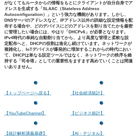
がなくてもルータからの情報をもとにクライアントが自分自身でア
ドレスを生成する「SLAAC（Stateless Address
Autoconfiguration）」という強力な機能があります。しかし、
DNSサーバのアドレスなど、IPアドレス以外の詳細な設定情報を配
布する場合や、どのデバイスにどのアドレスを割り当てたかを厳密
に管理したい場合には、やはり「DHCPv6」が必要となります。
IPv4時代の単純な自動割り当てから、より高度な管理と柔軟な設
定配布へと、DHCPの役割は進化し続けています。ネットワークが
複雑化し、IoTデバイスが爆発的に増加するこれからの時代におい
て、DHCPは単なる設定ツールではなく、ネットワークの秩序を維
持する「司令塔」としての重要性をますます高めていくことは間違
いありません。
【トップページへ戻る】
【社会経済統計】
【YouTubeChannel】
【ビジネス統計】
【統計解析講義基礎】
【AI・デジタル】