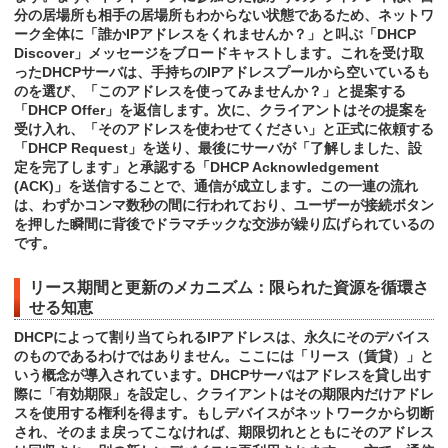
分の居場所も相手の居場所もわからない状態であるため、ネットワ
ーク全体に「誰かIPアドレスをくれませんか？」と叫ぶ「DHCP
Discover」メッセージをブロードキャストします。これを受け取
ったDHCPサーバは、手持ちのIPアドレスプールから空いているも
のを選び、「このアドレスを使ってみませんか？」と提案する
「DHCP Offer」を返信します。次に、クライアントはその提案を
受け入れ、「そのアドレスを使わせてください」と正式に依頼する
「DHCP Request」を送り、最後にサーバが「了解しました、設
定を完了します」と承認する「DHCP Acknowledgement
(ACK)」を送信することで、通信が成立します。この一連の流れ
は、わずかコンマ数秒の間に行われており、ユーザーが接続ボタン
を押した瞬間に背後でドラマチックな交渉が繰り広げられているの
です。
リース期間と更新のメカニズム：限られた資源を循環さ
せる知恵
DHCPによって割り当てられるIPアドレスは、永久にそのデバイス
のものであるわけではありません。ここには「リース（賃貸）」と
いう概念が導入されています。DHCPサーバはアドレスを貸し出す
際に「有効期限」を設定し、クライアントはその期限内だけアドレ
スを使用する権利を得ます。もしデバイスがネットワークから切断
され、そのまま戻ってこなければ、期限切れとともにそのアドレス