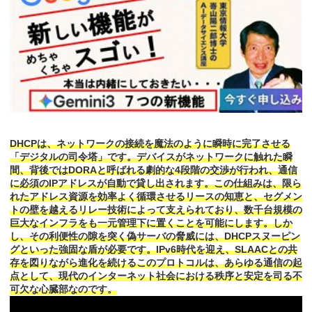
DHCPは、ネットワークの接続を魔法のように瞬時に完了させる
「デジタルの司令塔」です。デバイスがネットワークに触れた瞬
間、背後ではDORAと呼ばれる劇的な4段階の交渉が行われ、通信
に必須のIPアドレスが自動で貸し出されます。この仕組みは、限ら
れたアドレス資源を効率よく循環させるリースの知恵と、セグメン
トの壁を越えるリレー技術によって支えられており、数千台規模の
巨大なインフラをも一元管理下に置くことを可能にします。しか
し、その利便性の隙を突く偽サーバの脅威には、DHCPスヌーピン
グといった強固な盾が必要です。IPv6時代を迎え、SLAACとの共
存を図りながら進化を続けるこのプロトコルは、あらゆる通信の起
点として、現代のインターネット社会における秩序と安定を司る不
可欠な心臓部なのです。