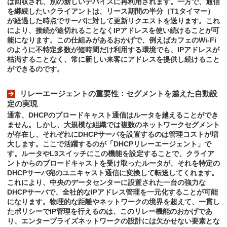
は回収され、別の新しいデバイスに再利用されます。一方で、通信
を継続したいクライアントは、リース期間の半分（T1タイマー）
が経過した時点でサーバに対して更新リクエストを送ります。これ
により、接続が途切れることなくIPアドレスを使い続けることが可
能になります。この仕組みがあるおかげで、例えばカフェのWi-Fi
のように不特定多数が短時間だけ利用する環境でも、IPアドレスが
枯渇することなく、常に新しい来客にアドレスを提供し続けること
ができるのです。
リレーエージェントの重要性：セグメントを越えた自動設
定の実現
通常、DHCPのブロードキャスト通信はルータを越えることができ
ません。しかし、大規模な組織では複数のネットワークセグメント
が存在し、それぞれにDHCPサーバを設置するのは管理コストが増
大します。ここで活躍するのが「DHCPリレーエージェント」で
す。ルータやL3スイッチにこの機能を設定することで、クライア
ントからのブロードキャストを受け取ったルータが、それを特定の
DHCPサーバ宛のユニキャスト通信に変換して転送してくれます。
これにより、中央のデータセンターに設置された一台の強力な
DHCPサーバで、全社的なIPアドレス管理を一元化することが可能
になります。物理的な距離やネットワークの境界を超えて、一貫し
たポリシーでIP管理を行えるのは、このリレー機能のおかげであ
り、エンタープライズネットワークの設計には欠かせない要素とな