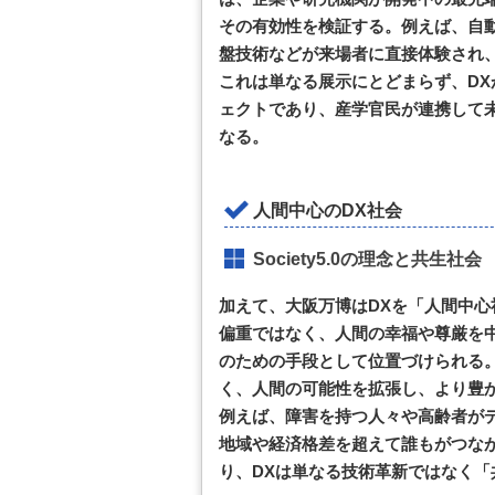
その有効性を検証する。例えば、自
盤技術などが来場者に直接体験され
これは単なる展示にとどまらず、D
ェクトであり、産学官民が連携して
なる。
人間中心のDX社会
Society5.0の理念と共生社会
加えて、大阪万博はDXを「人間中
偏重ではなく、人間の幸福や尊厳を中心に
のための手段として位置づけられる。
く、人間の可能性を拡張し、より豊
例えば、障害を持つ人々や高齢者が
地域や経済格差を超えて誰もがつな
り、DXは単なる技術革新ではなく