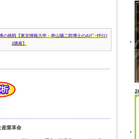
の挑戦【東京情報大学・嵜山陽二郎博士のAIﾃﾞｰﾀｻｲｴﾝ
ｽ講座】
2
な産業革命