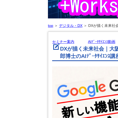
top
＞
デジタル・DX
＞
DXが描く未来社会
セミナー案内
AIﾃﾞｰﾀｻｲｴﾝｽ動画
DXが描く未来社会｜大
郎博士のAIﾃﾞｰﾀｻｲｴﾝｽ