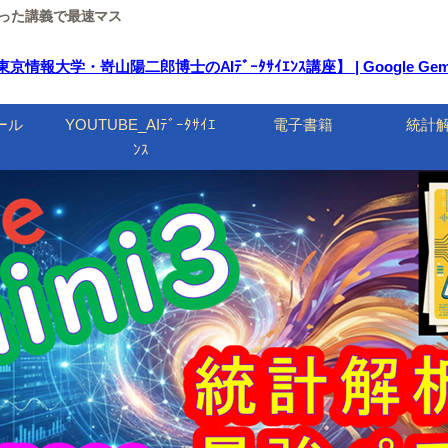
ルを使った講義で最速マス
大学・嵜山陽二郎博士のAIﾃﾞｰﾀｻｲｴﾝｽ講座】 | Google Ge
ール
YOUTUBE_AIﾃﾞｰﾀｻｲｴ
電子書籍
統計
ﾝｽ