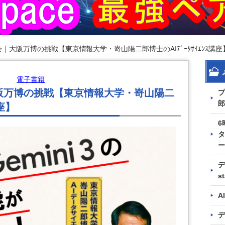
｜大阪万博の挑戦【東京情報大学・嵜山陽二郎博士のAIﾃﾞｰﾀｻｲｴﾝｽ講座
電子書籍
阪万博の挑戦【東京情報大学・嵜山陽二
プ
郎
講座】
6
タ
ー
デ
s
A
デ