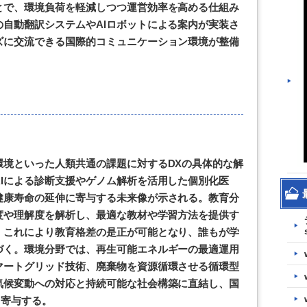
とで、環境負荷を軽減しつつ運営効率を高める仕組み
自動翻訳システムやAIロボットによる案内が実装さ
ズに交流できる国際的コミュニケーション環境が整備
環境といった人類共通の課題に対するDXの具体的な解
Iによる診断支援やゲノム解析を活用した個別化医
健康寿命の延伸に寄与する未来像が示される。教育分
度や理解度を解析し、最適な教材や学習方法を提供す
。これにより教育格差の是正が可能となり、誰もが学
づく。環境分野では、再生可能エネルギーの最適運用
マートグリッド技術、廃棄物を資源循環させる循環型
気候変動への対応と持続可能な社会構築に直結し、国
く寄与する。