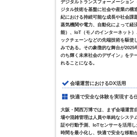
デジタルトランスフォーメーション（
ジタル技術を基盤に社会や産業の構造
紀における持続可能な成長や社会課
蒸気機関や電力、自動化によって経済
能）、IoT（モノのインターネット
ックチェーンなどの先端技術を駆使
みである。その象徴的な舞台が202
のち輝く未来社会のデザイン」をテ
れることになる。
会場運営におけるDX活用
快適で安全な体験を実現する
大阪・関西万博では、まず会場運営
場や混雑管理は人員や単純なシステム
証や行動予測、IoTセンサーを活用
時間を最小化し、快適で安全な移動