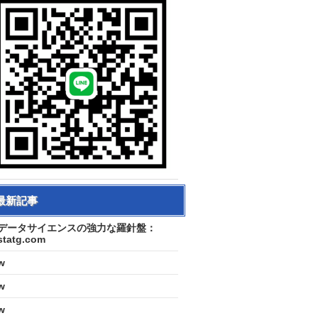
最新記事
データサイエンスの強力な羅針盤：
statg.com
w
w
w