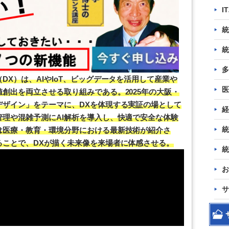
I
統
統
多
DX）は、AIやIoT、ビッグデータを活用して産業や
医
創出を両立させる取り組みである。2025年の大阪・
デザイン」をテーマに、DXを体現する実証の場として
経
理や混雑予測にAI解析を導入し、快適で安全な体験
統
は医療・教育・環境分野における最新技術が紹介さ
ることで、DXが描く未来像を来場者に体感させる。
統
お
サ