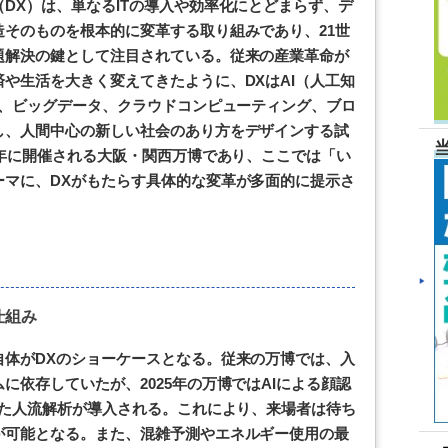
DX）は、単なるITの導入や効率化にとどまらず、デ
そのものを根本的に変革する取り組みであり、21世
題解決の鍵として注目されている。従来の産業革命が
や生活を大きく変えてきたように、DXはAI（人工知
）、ビッグデータ、クラウドコンピューティング、ブロ
し、人間中心の新しい社会のあり方をデザインする試
5年に開催される大阪・関西万博であり、ここでは「い
ーマに、DXがもたらす具体的な変革が多面的に提示さ
仕組み
自体がDXのショーケースとなる。従来の万博では、入
に依存していたが、2025年の万博ではAIによる顔認
した人流解析が導入される。これにより、来場者は待ち
が可能となる。また、混雑予測やエネルギー使用の最