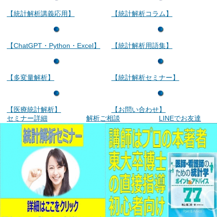
【統計解析講義応用】
【統計解析コラム】
【ChatGPT・Python・Excel】
【統計解析用語集】
【多変量解析】
【統計解析セミナー】
【医療統計解析】
【お問い合わせ】
セミナー詳細
解析ご相談
LINEでお友達