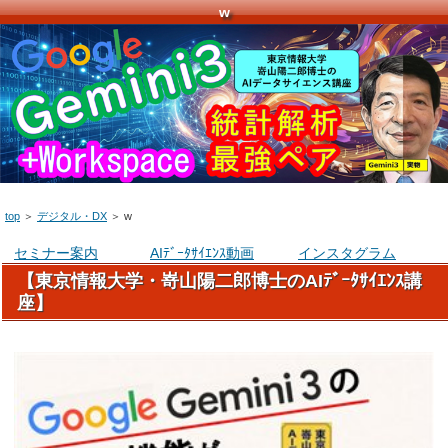
w
top
＞
デジタル・DX
＞
w
セミナー案内
AIﾃﾞｰﾀｻｲｴﾝｽ動画
インスタグラム
【東京情報大学・嵜山陽二郎博士のAIﾃﾞｰﾀｻｲｴﾝｽ講
座】