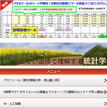
メニュー
プロフィール【東京情報大学・嵜山陽二郎】
6時間でデータサイエンスの真髄をマスター！プロ講師のセミナーで学ぶ最短ル
ート
AI・人工知能