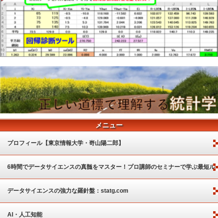
メニュー
プロフィール【東京情報大学・嵜山陽二郎】
6時間でデータサイエンスの真髄をマスター！プロ講師のセミナーで学ぶ最短ル
ート
データサイエンスの強力な羅針盤：statg.com
AI・人工知能