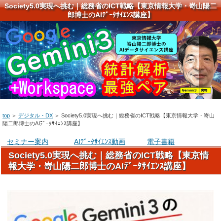
Society5.0実現へ挑む｜総務省のICT戦略【東京情報大学・嵜山陽二
郎博士のAIﾃﾞｰﾀｻｲｴﾝｽ講座】
top
＞
デジタル・DX
＞
Society5.0実現へ挑む｜総務省のICT戦略【東京情報大学・嵜山
陽二郎博士のAIﾃﾞｰﾀｻｲｴﾝｽ講座】
セミナー案内
AIﾃﾞｰﾀｻｲｴﾝｽ動画
電子書籍
Society5.0実現へ挑む｜総務省のICT戦略【東京情
報大学・嵜山陽二郎博士のAIﾃﾞｰﾀｻｲｴﾝｽ講座】