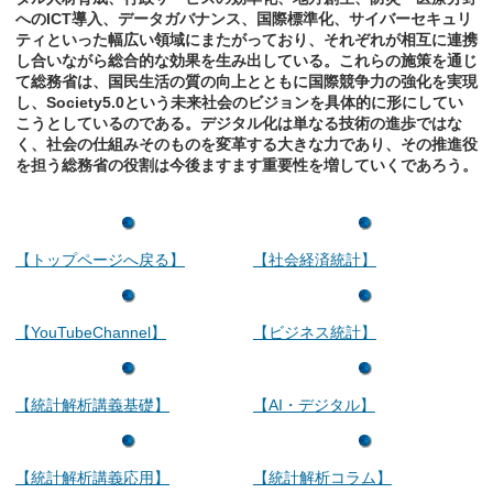
へのICT導入、データガバナンス、国際標準化、サイバーセキュリ
ティといった幅広い領域にまたがっており、それぞれが相互に連携
し合いながら総合的な効果を生み出している。これらの施策を通じ
て総務省は、国民生活の質の向上とともに国際競争力の強化を実現
し、Society5.0という未来社会のビジョンを具体的に形にしてい
こうとしているのである。デジタル化は単なる技術の進歩ではな
く、社会の仕組みそのものを変革する大きな力であり、その推進役
を担う総務省の役割は今後ますます重要性を増していくであろう。
【トップページへ戻る】
【社会経済統計】
【YouTubeChannel】
【ビジネス統計】
【統計解析講義基礎】
【AI・デジタル】
【統計解析講義応用】
【統計解析コラム】