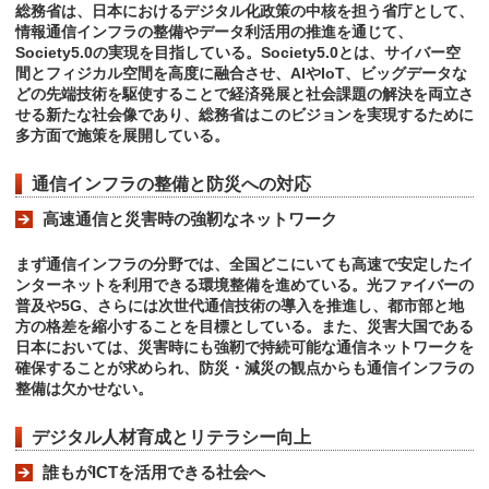
総務省は、日本におけるデジタル化政策の中核を担う省庁として、
情報通信インフラの整備やデータ利活用の推進を通じて、
Society5.0の実現を目指している。Society5.0とは、サイバー空
間とフィジカル空間を高度に融合させ、AIやIoT、ビッグデータな
どの先端技術を駆使することで経済発展と社会課題の解決を両立さ
せる新たな社会像であり、総務省はこのビジョンを実現するために
多方面で施策を展開している。
通信インフラの整備と防災への対応
高速通信と災害時の強靭なネットワーク
まず通信インフラの分野では、全国どこにいても高速で安定したイ
ンターネットを利用できる環境整備を進めている。光ファイバーの
普及や5G、さらには次世代通信技術の導入を推進し、都市部と地
方の格差を縮小することを目標としている。また、災害大国である
日本においては、災害時にも強靭で持続可能な通信ネットワークを
確保することが求められ、防災・減災の観点からも通信インフラの
整備は欠かせない。
デジタル人材育成とリテラシー向上
誰もがICTを活用できる社会へ