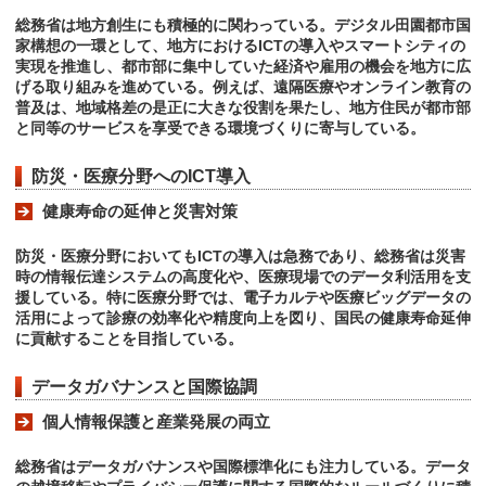
総務省は地方創生にも積極的に関わっている。デジタル田園都市国
家構想の一環として、地方におけるICTの導入やスマートシティの
実現を推進し、都市部に集中していた経済や雇用の機会を地方に広
げる取り組みを進めている。例えば、遠隔医療やオンライン教育の
普及は、地域格差の是正に大きな役割を果たし、地方住民が都市部
と同等のサービスを享受できる環境づくりに寄与している。
防災・医療分野へのICT導入
健康寿命の延伸と災害対策
防災・医療分野においてもICTの導入は急務であり、総務省は災害
時の情報伝達システムの高度化や、医療現場でのデータ利活用を支
援している。特に医療分野では、電子カルテや医療ビッグデータの
活用によって診療の効率化や精度向上を図り、国民の健康寿命延伸
に貢献することを目指している。
データガバナンスと国際協調
個人情報保護と産業発展の両立
総務省はデータガバナンスや国際標準化にも注力している。データ