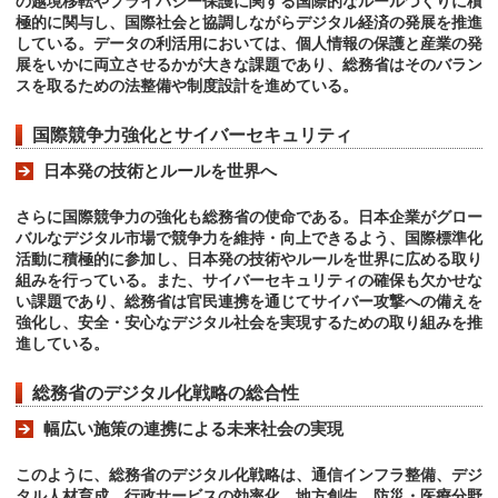
の越境移転やプライバシー保護に関する国際的なルールづくりに積
極的に関与し、国際社会と協調しながらデジタル経済の発展を推進
している。データの利活用においては、個人情報の保護と産業の発
展をいかに両立させるかが大きな課題であり、総務省はそのバラン
スを取るための法整備や制度設計を進めている。
国際競争力強化とサイバーセキュリティ
日本発の技術とルールを世界へ
さらに国際競争力の強化も総務省の使命である。日本企業がグロー
バルなデジタル市場で競争力を維持・向上できるよう、国際標準化
活動に積極的に参加し、日本発の技術やルールを世界に広める取り
組みを行っている。また、サイバーセキュリティの確保も欠かせな
い課題であり、総務省は官民連携を通じてサイバー攻撃への備えを
強化し、安全・安心なデジタル社会を実現するための取り組みを推
進している。
総務省のデジタル化戦略の総合性
幅広い施策の連携による未来社会の実現
このように、総務省のデジタル化戦略は、通信インフラ整備、デジ
タル人材育成、行政サービスの効率化、地方創生、防災・医療分野