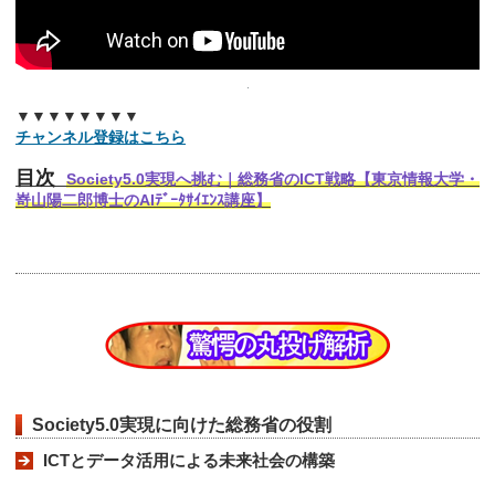
▼▼▼▼▼▼▼▼
チャンネル登録はこちら
目次
Society5.0実現へ挑む｜総務省のICT戦略【東京情報大学・
嵜山陽二郎博士のAIﾃﾞｰﾀｻｲｴﾝｽ講座】
Society5.0実現に向けた総務省の役割
ICTとデータ活用による未来社会の構築