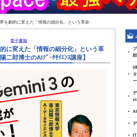
界を劇的に変えた「情報の細分化」という革命
電子書籍
的に変えた「情報の細分化」という革
プ
郎
郎博士のAIﾃﾞｰﾀｻｲｴﾝｽ講座】
6
タ
ー
デ
s
A
デ
I