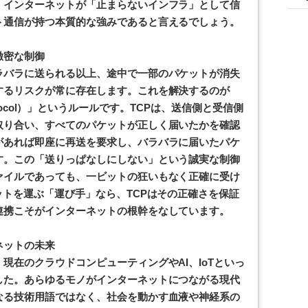
、インターネットが「止まらないインフラ」として信
ト通信が持つ本質的な強みであると言えるでしょう。
緻密な制御
ラバラに送られる以上、途中で一部のパケットが消失
するリスクが常に存在します。これを解決するのが
ol Protocol）」というルールです。TCPは、送信側と受信側
取り合い、すべてのパケットが正しく届いたかを確認
があれば即座に再送を要求し、バラバラに届いたパケ
す。この「送りっぱなしにしない」という誠実な制御
ァイルであっても、一ビットの狂いもなく正確に受け
ットを運ぶ「運び手」なら、TCPはその正確さを保証
連携こそがインターネットの根幹をなしています。
ネットの未来
現在のクラウドコンピューティングやAI、IoTといっ
した。あらゆるモノがインターネットにつながる現代
なる技術用語ではなく、社会を動かす血液や神経系の