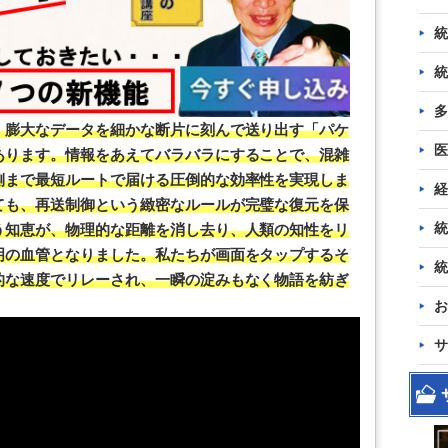
統
統
多
、膨大なデータを細かな断片に刻んで送り出す「パケ
医
あります。情報をあえてバラバラにすることで、混雑
側まで最短ルートで届ける圧倒的な効率性を実現しま
経
ても、再送制御という緻密なルールが完璧な復元を保
統
う知恵が、物理的な距離を消し去り、人類の知性をリ
明の血管となりました。私たちが画面をタップするそ
統
的な速度でリレーされ、一瞬の淀みもなく物語を紡ぎ
お
サ