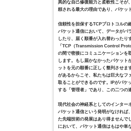
異的な自己修復能力と柔軟性こそが
頼される最大の理由であり、パケッ
信頼性を担保するTCPプロトコルの
パケット通信において、データがバ
したり、届く順番が入れ替わったり
「TCP（Transmission Contr
の間で密接にコミュニケーションを
します。もし届かなかったパケット
ットを元の順番に正しく整列させま
があるからこそ、私たちは巨大なフ
取ることができるのです。IPがパケ
する「管理者」であり、この二つの
現代社会の神経系としてのインター
パケット通信という発明がなければ、
た先端技術の発展はあり得ませんで
において、パケット通信はもはや単