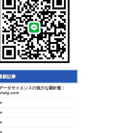
最新記事
データサイエンスの強力な羅針盤：
statg.com
w
w
w
w