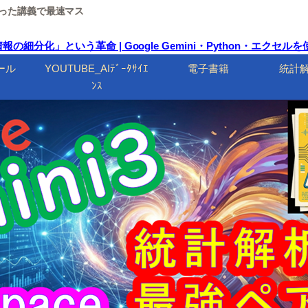
ルを使った講義で最速マス
分化」という革命 | Google Gemini・Python・エクセ
ール
YOUTUBE_AIﾃﾞｰﾀｻｲｴ
電子書籍
統計
ﾝｽ