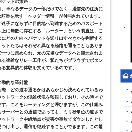
パケットの旅路
は、単なるデータの一部だけでなく、送信先の住所に
の順番を示す「ヘッダー情報」が付与されています。
が迷子にならずに目的地へ到達するためのパスポート
ト上に無数に存在する「ルーター」という装置は、こ
次にどの方向へパケットを送り出すべきかを判断する
ケットたちはそれぞれ異なる経路を通ることもありま
で一つに集められ、元の完璧なデータへと復元されま
れる複雑なリレー工作が、私たちがブラウザでボタン
れる驚異的な体験を支えているのです。
の動的な羅針盤
る際、どの道を通るかはあらかじめ決められているわ
ネットワークの混雑状況を監視しており、その時々で
ます。これをルーティングと呼びますが、この仕組み
るサーバーとの通信であっても、ミリ秒単位の速さで
ネットワーク中継地点が災害や事故でダウンしたとし
見つけ出し、通信を継続することができます。この驚