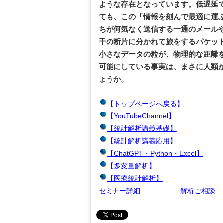
ような存在となっています。低遅延
ても、この「情報を刻んで最適に運
ちが何気なく送信する一通のメール
千の断片に分かれて旅をするパケッ
小さなデータの粒が、物理的な距離
可能にしている事実は、まさに人類
ょうか。
【トップページへ戻る】
【YouTubeChannel】
【統計解析講義基礎】
【統計解析講義応用】
【ChatGPT・Python・Excel】
【多変量解析】
【医療統計解析】
セミナー詳細
解析ご相談