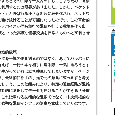
立するとその回線を一人占めにしてしまうため、通信
に利用するには限界がありました。しかし、パケット
ット」と呼ばれる小さな断片に細分化され、ネットワ
に駆け抜けることが可能になったのです。この革命的
うデバイスが同時並行で通信を行える環境を作り出
議といった高度な情報交換を日常のものへと変貌させ
創造的破壊
ータを一塊のまま送るのではなく、あえてバラバラに
例えば、一冊の本を相手に送る際、一気に送ろうとす
が塞がっていれば立ち往生してしまいますが、ページ
り、最終的に相手の手元で元の順番に並べ直すと考え
でしょう。この仕組みにより、特定の通信経路が混雑
自動的に選択してデータを届けることができる「分散
。これは単なる技術的な進歩ではなく、中央集権的な
で強靭な通信インフラの誕生を意味していたのです。