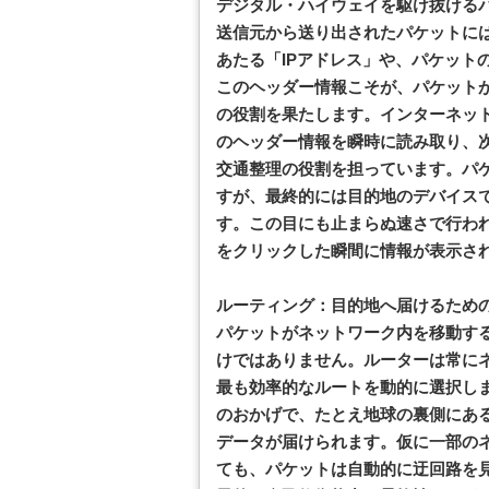
デジタル・ハイウェイを駆け抜ける
送信元から送り出されたパケットに
あたる「IPアドレス」や、パケット
このヘッダー情報こそが、パケット
の役割を果たします。インターネッ
のヘッダー情報を瞬時に読み取り、
交通整理の役割を担っています。パ
すが、最終的には目的地のデバイス
す。この目にも止まらぬ速さで行わ
をクリックした瞬間に情報が表示さ
ルーティング：目的地へ届けるため
パケットがネットワーク内を移動す
けではありません。ルーターは常に
最も効率的なルートを動的に選択し
のおかげで、たとえ地球の裏側にあ
データが届けられます。仮に一部の
ても、パケットは自動的に迂回路を