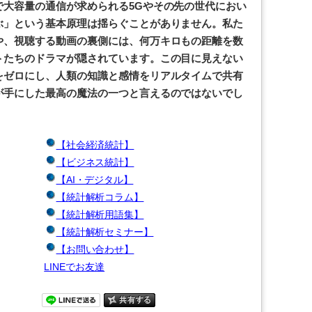
で大容量の通信が求められる5Gやその先の世代におい
ぶ」という基本原理は揺らぐことがありません。私た
や、視聴する動画の裏側には、何万キロもの距離を数
トたちのドラマが隠されています。この目に見えない
をゼロにし、人類の知識と感情をリアルタイムで共有
が手にした最高の魔法の一つと言えるのではないでし
【社会経済統計】
【ビジネス統計】
【AI・デジタル】
【統計解析コラム】
【統計解析用語集】
【統計解析セミナー】
【お問い合わせ】
LINEでお友達