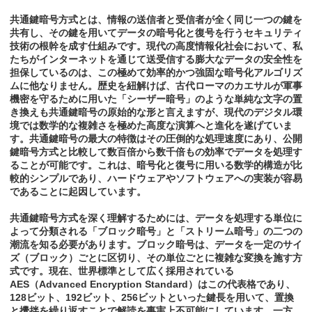
共通鍵暗号方式とは、情報の送信者と受信者が全く同じ一つの鍵を
共有し、その鍵を用いてデータの暗号化と復号を行うセキュリティ
技術の根幹を成す仕組みです。現代の高度情報化社会において、私
たちがインターネットを通じて送受信する膨大なデータの安全性を
担保しているのは、この極めて効率的かつ強固な暗号化アルゴリズ
ムに他なりません。歴史を紐解けば、古代ローマのカエサルが軍事
機密を守るために用いた「シーザー暗号」のような単純な文字の置
き換えも共通鍵暗号の原始的な形と言えますが、現代のデジタル環
境では数学的な複雑さを極めた高度な演算へと進化を遂げていま
す。共通鍵暗号の最大の特徴はその圧倒的な処理速度にあり、公開
鍵暗号方式と比較して数百倍から数千倍もの効率でデータを処理す
ることが可能です。これは、暗号化と復号に用いる数学的構造が比
較的シンプルであり、ハードウェアやソフトウェアへの実装が容易
であることに起因しています。
共通鍵暗号方式を深く理解するためには、データを処理する単位に
よって分類される「ブロック暗号」と「ストリーム暗号」の二つの
潮流を知る必要があります。ブロック暗号は、データを一定のサイ
ズ（ブロック）ごとに区切り、その単位ごとに複雑な変換を施す方
式です。現在、世界標準として広く採用されている
AES（Advanced Encryption Standard）はこの代表格であり、
128ビット、192ビット、256ビットといった鍵長を用いて、置換
と攪拌を繰り返すことで解読を事実上不可能にしています。一方、