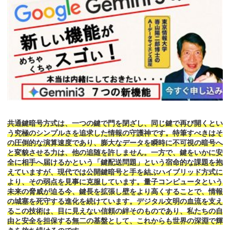
共通鍵暗号方式は、一つの鍵で門を閉ざし、同じ鍵で再び開くとい
う究極のシンプルさを追求した情報の守護神です。特筆すべきはそ
の圧倒的な演算速度であり、膨大なデータを瞬時に不可視の暗号へ
と変貌させる力は、他の追随を許しません。一方で、鍵をいかに安
全に相手へ届けるかという「鍵配送問題」という宿命的な課題を抱
えていますが、現代では公開鍵暗号と手を結ぶハイブリッド方式に
より、その弱点を見事に克服しています。量子コンピュータという
未来の脅威が迫る今、鍵長を拡張し壁をより高くすることで、情報
の城塞を死守する進化を続けています。デジタル文明の血流を支え
るこの技術は、目に見えない信頼の絆そのものであり、私たちの自
由と安全を担保する無二の基盤として、これからも世界の深淵で輝