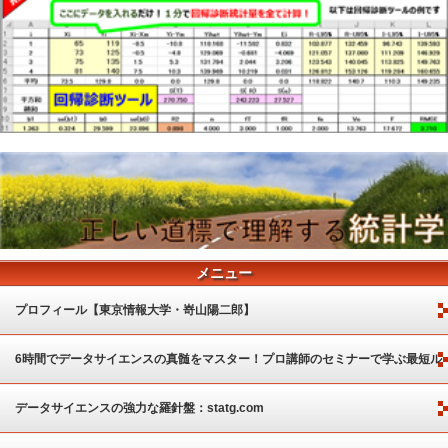
メニュー
プロフィール【東京情報大学・嵜山陽二郎】
6時間でデータサイエンスの真髄をマスター！プロ講師のセミナーで学ぶ最短ル
ート
データサイエンスの強力な羅針盤：statg.com