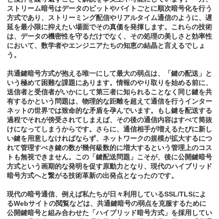
ストリーム暗号はデータのビットやバイトごとに順次暗号化を行う
方式であり、ストリーミング配信やリアルタイム通信のように、遅
延を最小限に抑えたい場面でその真価を発揮します。これらの技術
は、データの機密性を守るだけでなく、その処理の美しさと効率性
において、数学者やエンジニアたちの知恵の結晶と言えるでしょ
う。
共通鍵暗号方式が抱える唯一にして最大の弱点は、「鍵の配送」と
いう極めて困難な課題にあります。情報のやり取りを始める前に、
送信者と受信者がいかにして第三者に知られることなく同じ鍵を共
有するかという問題は、物理的な距離を超えて通信を行うインター
ネットの世界では致命的な矛盾を孕んでいます。もし鍵を配送する
過程でそれが傍受されてしまえば、その後の通信内容はすべて筒抜
けになってしまうからです。さらに、通信相手が増えるたびに新し
い鍵を用意しなければならず、ネットワークの規模が拡大するにつ
れて管理すべき鍵の数が幾何級数的に増大するという管理上のコス
トも無視できません。この「鍵配送問題」こそが、後に公開鍵暗号
方式という画期的な発明を促す原動力となり、現代のハイブリッド
暗号方式へと繋がる技術革新の出発点となったのです。
現代の暗号通信、例えば私たちが日々利用しているSSL/TLSによ
るWebサイトの閲覧などは、共通鍵暗号の弱点を克服するために
公開鍵暗号と組み合わせた「ハイブリッド暗号方式」を採用してい