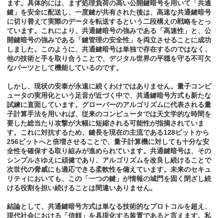
ます。具体的には、まず処理負荷の高い公開鍵暗号を用いて「共通
鍵」を安全に配送し、一度鍵が共有された後は、高速な共通鍵暗号
に切り替えて実際のデータを転送するという二段構えの戦略をとっ
ています。これにより、共通鍵暗号の強みである「高速性」と、公
開鍵暗号の強みである「鍵管理の安全性」を両立させることに成功
しました。このように、共通鍵暗号は単独で存在するのではなく、
他の技術と手を取り合うことで、デジタル世界の平穏を守る不可欠
なパーツとして機能しているのです。
しかし、現状の安泰が永遠に続くわけではありません。量子コンピ
ュータの実用化という足音が近づく中で、共通鍵暗号方式も新たな
試練に直面しています。グローバーのアルゴリズムに代表される量
子計算手法を用いれば、従来のコンピュータでは天文学的な時間を
要した総当たり攻撃が大幅に短縮される可能性が指摘されていま
す。これに対抗するため、鍵長を現在の主流である128ビットから
256ビットへと倍増させることで、量子計算機に対しても十分な安
全性を確保する取り組みが進められています。共通鍵暗号は、その
シンプルさゆえに頑健であり、アルゴリズムを改良し続けることで
次世代の脅威にも適応できる柔軟性を備えています。未来のセキュ
リティにおいても、この「一つの鍵」が情報の城門を固く閉ざし続
ける役割を担い続けることは間違いありません。
結論として、共通鍵暗号方式は単なる技術的なプロトコルを超え、
現代社会における「信頼」を具現化する装置であると言えます。私