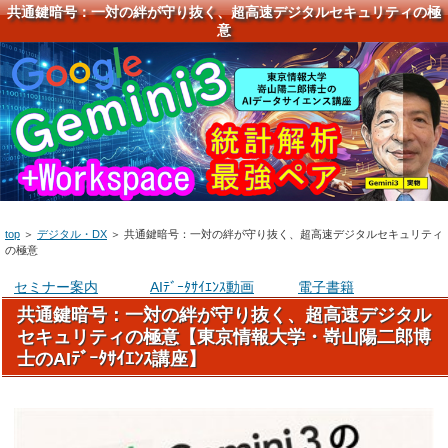
共通鍵暗号：一対の絆が守り抜く、超高速デジタルセキュリティの極
意
top
＞
デジタル・DX
＞
共通鍵暗号：一対の絆が守り抜く、超高速デジタルセキュリティ
の極意
セミナー案内
AIﾃﾞｰﾀｻｲｴﾝｽ動画
電子書籍
共通鍵暗号：一対の絆が守り抜く、超高速デジタル
セキュリティの極意【東京情報大学・嵜山陽二郎博
士のAIﾃﾞｰﾀｻｲｴﾝｽ講座】