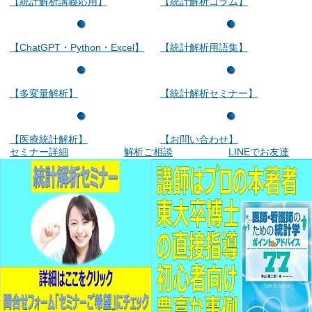
【統計解析講義応用】
【統計解析コラム】
【ChatGPT・Python・Excel】
【統計解析用語集】
【多変量解析】
【統計解析セミナー】
【医療統計解析】
【お問い合わせ】
セミナー詳細
解析ご相談
LINEでお友達