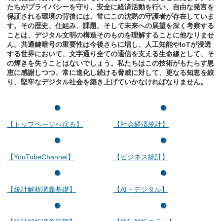
たちがプライバシーを守り、安全に経済活動を行い、自由な発言を
保証される環境の背後には、常にこの沈黙の守護者が存在していま
す。その歴史、仕組み、課題、そして未来への展望を深く考察する
ことは、デジタル文明の構造そのものを理解することに他なりませ
ん。共通鍵暗号の重要性は今後さらに増し、人工知能やIoTが浸透
する世界において、文字通り全ての通信を支える生命線として、そ
の輝きを失うことはないでしょう。私たちはこの技術がもたらす恩
恵に感謝しつつ、常に進化し続ける脅威に対して、更なる知恵を絞
り、堅牢なデジタル社会を築き上げていかなければなりません。
【トップページへ戻る】
【社会経済統計】
【YouTubeChannel】
【ビジネス統計】
【統計解析講義基礎】
【AI・デジタル】