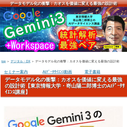
データモデル化の衝撃：カオスを価値に変える最強の設計術
top
＞
デジタル・DX
＞
データモデル化の衝撃：カオスを価値に変える最強の設計術
セミナー案内
AIﾃﾞｰﾀｻｲｴﾝｽ動画
電子書籍
データモデル化の衝撃：カオスを価値に変える最強
の設計術【東京情報大学・嵜山陽二郎博士のAIﾃﾞｰﾀｻ
ｲｴﾝｽ講座】