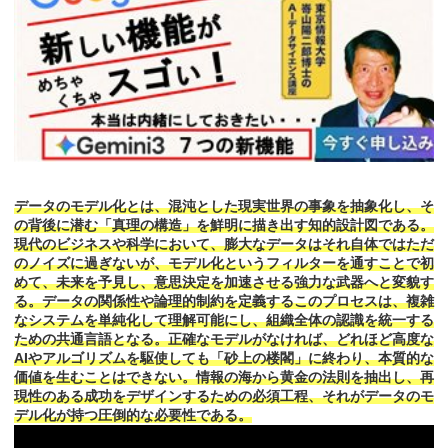
データのモデル化とは、混沌とした現実世界の事象を抽象化し、そ
の背後に潜む「真理の構造」を鮮明に描き出す知的設計図である。
現代のビジネスや科学において、膨大なデータはそれ自体ではただ
のノイズに過ぎないが、モデル化というフィルターを通すことで初
めて、未来を予見し、意思決定を加速させる強力な武器へと変貌す
る。データの関係性や論理的制約を定義するこのプロセスは、複雑
なシステムを単純化して理解可能にし、組織全体の認識を統一する
ための共通言語となる。正確なモデルがなければ、どれほど高度な
AIやアルゴリズムを駆使しても「砂上の楼閣」に終わり、本質的な
価値を生むことはできない。情報の海から黄金の法則を抽出し、再
現性のある成功をデザインするための必須工程、それがデータのモ
デル化が持つ圧倒的な必要性である。