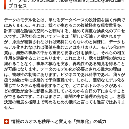
データモデル化の深淵：現実を構造化し未来を創る知的
プロセス
データのモデル化とは、単なるデータベースの設計図を描く作業で
はありません。それは、我々が生きるこの複雑怪奇な現実世界を、
計算可能な論理的空間へと転写する、極めて高度な抽象化のプロセ
スです。現代社会においてデータは「新しい石油」と称されます
が、原油が精製されなければ燃料にならないのと同様に、データも
モデル化されなければ価値を生むことはありません。モデル化の本
質は、無数の事象の中から重要な要素だけを抽出し、それらの相互
作用を定義することにあります。これにより、我々は情報の洪水に
溺れることなく、事象の核心を突き、再現性のある知見を得ること
が可能になります。データのモデル化が必要とされる最大の理由
は、複雑性の制御にあります。ビジネスであれ科学であれ、我々が
扱う対象は常に多層的で予測困難です。しかし、適切なモデル化を
通じてシステムを構造化することで、どこにボトルネックがあり、
どの変数が全体に影響を及ぼしているのかを白日の下にさらすこと
ができるのです。これはまさに、暗闇の中に論理の光を灯し、意思
決定の精度を極限まで高めるための儀式と言っても過言ではありま
せん。
情報のカオスを秩序へと変える「抽象化」の威力