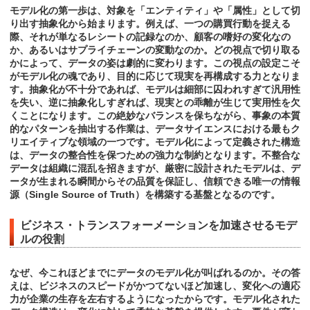
モデル化の第一歩は、対象を「エンティティ」や「属性」として切
り出す抽象化から始まります。例えば、一つの購買行動を捉える
際、それが単なるレシートの記録なのか、顧客の嗜好の変化なの
か、あるいはサプライチェーンの変動なのか。どの視点で切り取る
かによって、データの姿は劇的に変わります。この視点の設定こそ
がモデル化の魂であり、目的に応じて現実を再構成する力となりま
す。抽象化が不十分であれば、モデルは細部に囚われすぎて汎用性
を失い、逆に抽象化しすぎれば、現実との乖離が生じて実用性を欠
くことになります。この絶妙なバランスを保ちながら、事象の本質
的なパターンを抽出する作業は、データサイエンスにおける最もク
リエイティブな領域の一つです。モデル化によって定義された構造
は、データの整合性を保つための強力な制約となります。不整合な
データは組織に混乱を招きますが、厳密に設計されたモデルは、デ
ータが生まれる瞬間からその品質を保証し、信頼できる唯一の情報
源（Single Source of Truth）を構築する基盤となるのです。
ビジネス・トランスフォーメーションを加速させるモデ
ルの役割
なぜ、今これほどまでにデータのモデル化が叫ばれるのか。その答
えは、ビジネスのスピードがかつてないほど加速し、変化への適応
力が企業の生存を左右するようになったからです。モデル化された