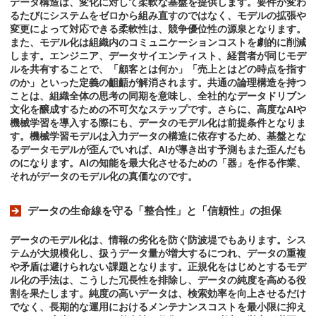
データ構造は、変化に対して柔軟な基盤を提供します。要件が変わ
るたびにシステムをゼロから組み直すのではなく、モデルの拡張や
変更によって対応できる柔軟性は、競争優位性の源泉となります。
また、モデル化は組織内のコミュニケーションコストを劇的に削減
します。エンジニア、データサイエンティスト、経営者が同じモデ
ルを共有することで、「顧客とは何か」「売上とはどの時点を指す
のか」といった定義の齟齬が解消されます。共通の論理構造を持つ
ことは、組織全体の思考の同期を意味し、全社的なデータドリブン
文化を醸成するための不可欠なステップです。さらに、高度なAIや
機械学習を導入する際にも、データのモデル化は前提条件となりま
す。機械学習モデルは入力データの構造に依存するため、基盤とな
るデータモデルが歪んでいれば、AIが導き出す予測もまた歪んだも
のになります。AIの知能を最大化させるための「器」を作る作業、
それがデータのモデル化の真価なのです。
データの生命線を守る「整合性」と「信頼性」の担保
データのモデル化は、情報の劣化を防ぐ防波堤でもあります。シス
テムが大規模化し、扱うデータ量が増大するにつれ、データの重複
や矛盾は避けられない課題となります。正規化をはじめとするモデ
ル化の手法は、こうした冗長性を排除し、データの純度を高める役
割を果たします。純度の高いデータは、検索効率を向上させるだけ
でなく、長期的な運用におけるメンテナンスコストを最小限に抑え