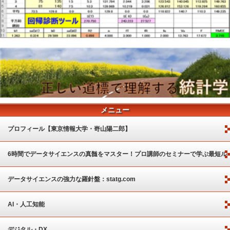
メニュー
プロフィール【東京情報大学・嵜山陽二郎】
6時間でデータサイエンスの真髄をマスター！プロ講師のセミナーで学ぶ最短ル
ート
データサイエンスの強力な羅針盤：statg.com
AI・人工知能
デジタル・DX