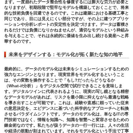
ます。一度崩れたデータ整合性を修復するには膨大な労力が必要と
なりますが、初期段階で堅牢なモデルを構築しておくことで、将来
的な技術負債を回避できるのです。これは建築における基礎工事と
同じであり、目には見えにくい部分ですが、その上に建つアプリケ
ーションや分析レポートの安定性を決定づけます。データは蓄積さ
れるだけでは負債になりかねませんが、適切なモデルという枠組み
を与えることで、それは永続的に価値を生み出し続ける資産へと昇
華するのです。
未来をデザインする：モデル化が拓く新たな知の地平
最終的に、データのモデル化は未来をシミュレーションするための
強力なエンジンとなります。現実世界をモデル化するということ
は、その変数を操作することで「もし?だったらどうなるか
（What-if分析）」をデジタル空間で試行できることを意味しま
す。デジタルツインに代表されるように、現実の写し鏡となる精密
なデータモデルがあれば、リスクを最小限に抑えながら最適な戦略
を導き出すことが可能です。これは、経験や直感に頼っていた従来
の意思決定を、エビデンスに基づいた科学的なアプローチへと転換
させるパラダイムシフトです。データのモデル化は、単なるITの専
門技術ではなく、情報を知識へ、知識を智慧へと変容させるための
錬金術なのです。私たちが扱うデータの一行一行には、人々の生活
や経済の鼓動が刻まれています。それをモデル化という手法で丁寧