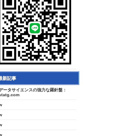
最新記事
データサイエンスの強力な羅針盤：
statg.com
w
w
w
w