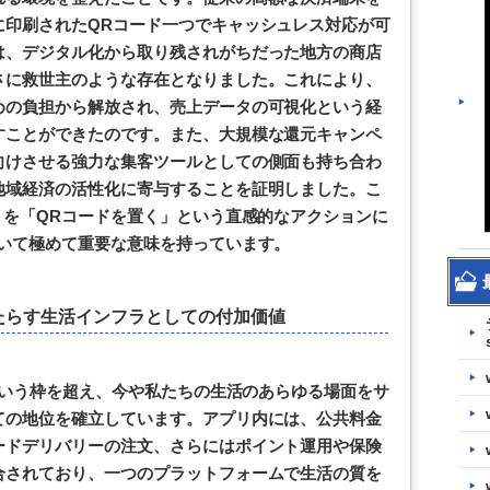
に印刷されたQRコード一つでキャッシュレス対応が可
は、デジタル化から取り残されがちだった地方の商店
さに救世主のような存在となりました。これにより、
めの負担から解放され、売上データの可視化という経
すことができたのです。また、大規模な還元キャンペ
向けさせる強力な集客ツールとしての側面も持ち合わ
地域経済の活性化に寄与することを証明しました。こ
」を「QRコードを置く」という直感的なアクションに
おいて極めて重要な意味を持っています。
たらす生活インフラとしての付加価値
」という枠を超え、今や私たちの生活のあらゆる場面をサ
ての地位を確立しています。アプリ内には、公共料金
ードデリバリーの注文、さらにはポイント運用や保険
合されており、一つのプラットフォームで生活の質を