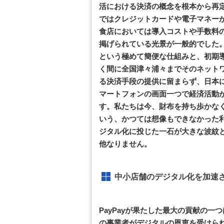
活における決済の概念を根本から再定
ではクレジットカードや電子マネー
食店においては導入コストや手数料
掲げられている光景が一般的でした。
という極めて簡便な仕組みと、初期
く間に全国津々浦々までそのネット
る決済手段の提供に留まらず、日本
マートフォンの画面一つで経済活動
す。私たちは今、財布を持ち歩かな
いう、かつては想像もできなかった利
ジタル化に投じた一石が大きな波紋
他なりません。
中小店舗のデジタル化を加速
PayPayが果たした最大の貢献の一
の事業者がデジタルの恩恵を受けら