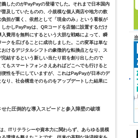
義したのがPayPayの登場でした。それまで日本国内
が普及していたものの、小規模な個人商店や地方の飲
の負担が重く、依然として「現金のみ」という看板が
しかしPayPayは、QRコードを店舗に設置するだけ
導入費用を無料にするという大胆な戦略によって、瞬
ワークを広げることに成功しました。この変革は単な
におけるデジタルシフトの象徴的な転換点となり、ス
が完結するという新しい当たり前を創り出したので
くてもスマートフォンさえあればどこへでも行けると
便性を手にしていますが、これはPayPayが日本のデ
となり、社会構造そのものをアップデートした結果に
させた圧倒的な導入スピードと参入障壁の破壊
つは、ITリテラシーや資本力に関わらず、あらゆる規模
れる環境を整えたことです。従来の高額な決済端末を