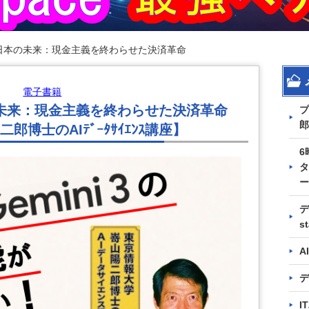
えた日本の未来：現金主義を終わらせた決済革命
電子書籍
の未来：現金主義を終わらせた決済革命
プ
郎
博士のAIﾃﾞｰﾀｻｲｴﾝｽ講座】
6
タ
ー
デ
s
A
デ
I