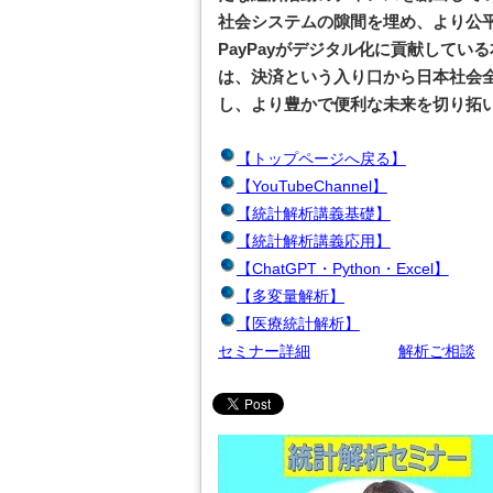
社会システムの隙間を埋め、より公
PayPayがデジタル化に貢献してい
は、決済という入り口から日本社会
し、より豊かで便利な未来を切り拓
【トップページへ戻る】
【YouTubeChannel】
【統計解析講義基礎】
【統計解析講義応用】
【ChatGPT・Python・Excel】
【多変量解析】
【医療統計解析】
セミナー詳細
解析ご相談