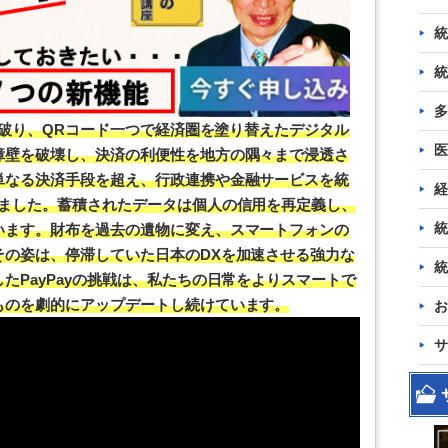
統
統
多
打ち破り、QRコード一つで経済圏を塗り替えたデジタル
医
障壁を破壊し、決済の利便性を地方の隅々まで浸透さ
単なる決済手段を超え、行政連携や金融サービスを統
経
げました。蓄積されたデータは個人の信用を再定義し、
統
います。財布を過去の遺物に変え、スマートフォンの
その姿は、停滞していた日本のDXを加速させる強力な
統
たPayPayの挑戦は、私たちの日常をよりスマートで
ものを劇的にアップデートし続けています。
お
サ