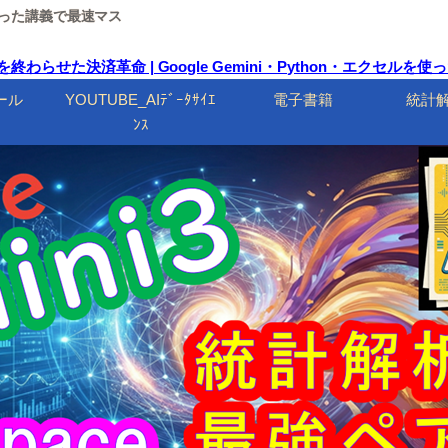
ルを使った講義で最速マス
終わらせた決済革命 | Google Gemini・Python・エクセル
ール
YOUTUBE_AIﾃﾞｰﾀｻｲｴ
電子書籍
統計
ﾝｽ