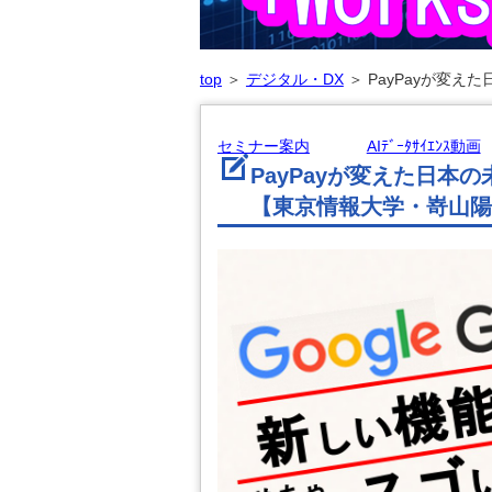
top
＞
デジタル・DX
＞
PayPayが変
セミナー案内
AIﾃﾞｰﾀｻｲｴﾝｽ動画
PayPayが変えた日本
【東京情報大学・嵜山陽二郎