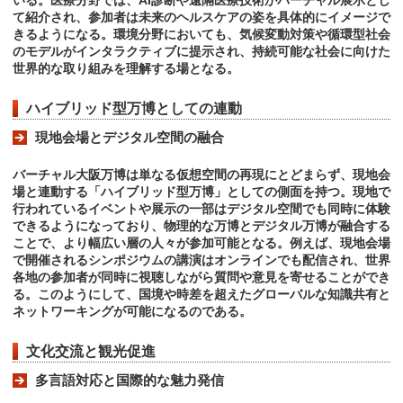
いる。医療分野では、AI診断や遠隔医療技術がバーチャル展示とし
て紹介され、参加者は未来のヘルスケアの姿を具体的にイメージで
きるようになる。環境分野においても、気候変動対策や循環型社会
のモデルがインタラクティブに提示され、持続可能な社会に向けた
世界的な取り組みを理解する場となる。
ハイブリッド型万博としての連動
現地会場とデジタル空間の融合
バーチャル大阪万博は単なる仮想空間の再現にとどまらず、現地会
場と連動する「ハイブリッド型万博」としての側面を持つ。現地で
行われているイベントや展示の一部はデジタル空間でも同時に体験
できるようになっており、物理的な万博とデジタル万博が融合する
ことで、より幅広い層の人々が参加可能となる。例えば、現地会場
で開催されるシンポジウムの講演はオンラインでも配信され、世界
各地の参加者が同時に視聴しながら質問や意見を寄せることができ
る。このようにして、国境や時差を超えたグローバルな知識共有と
ネットワーキングが可能になるのである。
文化交流と観光促進
多言語対応と国際的な魅力発信