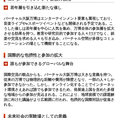
若年層を引き込む新たな催し
バーチャル大阪万博はエンターテインメント要素も重視しており、
音楽ライブやeスポーツイベントなども開催される予定である。こ
うした催しは若年層を中心に人気を集め、万博全体の参加層を拡大
させる効果を持つ。教育や研究目的で参加する人々だけでなく、娯
楽や交流を求める人々も引き込み、バーチャル空間が多様なコミュ
ニケーションの場として機能することになる。
国際的な包摂性と参加の拡大
誰もが参加できるグローバルな舞台
国際交流の観点からも、バーチャル大阪万博は大きな意義を持つ。
従来の万博では物理的な距離や費用が障壁となり、一部の人々しか
参加できなかった。しかし、オンライン化することでインターネッ
ト環境さえあれば誰でも参加できるため、発展途上国を含めた多様
な地域からの参加が見込まれる。これにより、地球規模での課題解
決に向けた議論がより広範囲に行われ、包摂的な国際対話が促進さ
れる。
未来社会の実験場としての意義