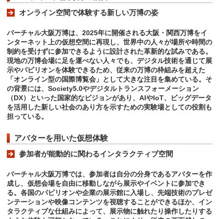
オンライン空間で体験する新しい万博の姿
バーチャル大阪万博は、2025年に開催される大阪・関西万博をイ
ンターネット上の仮想空間に再現し、世界中の人々が場所や時間の
制約を受けずに参加できるように設計された革新的な試みである。
現地の万博会場に足を運べない人々でも、デジタル技術を通じて展
示やパビリオンを体験できるため、従来の万博の枠組みを超えた
「オンライン型の国際博覧会」として大きな注目を集めている。そ
の背景には、Society5.0やデジタルトランスフォーメーション
（DX）といった国家的なビジョンがあり、AIやIoT、ビッグデータ
を活用した新しい社会のあり方を示すための実験場としての役割も
担っている。
アバターを用いた仮想体験
参加者が能動的に関わるインタラクティブ空間
バーチャル大阪万博では、参加者は自分の分身であるアバターを作
成し、仮想会場を自由に移動しながら展示やイベントに参加でき
る。各国のパビリオンや企業の展示館に入場し、先端技術のプレゼ
ンテーションや映像コンテンツを視聴することができるほか、イン
タラクティブな仕組みによって、展示物に触れたり操作したりする