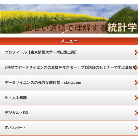
メニュー
プロフィール【東京情報大学・嵜山陽二郎】
6時間でデータサイエンスの真髄をマスター！プロ講師のセミナーで学ぶ最短ル
ート
データサイエンスの強力な羅針盤：statg.com
AI・人工知能
デジタル・DX
ITパスポート