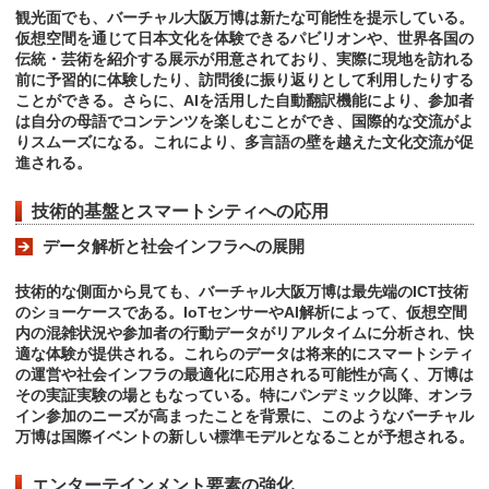
観光面でも、バーチャル大阪万博は新たな可能性を提示している。
仮想空間を通じて日本文化を体験できるパビリオンや、世界各国の
伝統・芸術を紹介する展示が用意されており、実際に現地を訪れる
前に予習的に体験したり、訪問後に振り返りとして利用したりする
ことができる。さらに、AIを活用した自動翻訳機能により、参加者
は自分の母語でコンテンツを楽しむことができ、国際的な交流がよ
りスムーズになる。これにより、多言語の壁を越えた文化交流が促
進される。
技術的基盤とスマートシティへの応用
データ解析と社会インフラへの展開
技術的な側面から見ても、バーチャル大阪万博は最先端のICT技術
のショーケースである。IoTセンサーやAI解析によって、仮想空間
内の混雑状況や参加者の行動データがリアルタイムに分析され、快
適な体験が提供される。これらのデータは将来的にスマートシティ
の運営や社会インフラの最適化に応用される可能性が高く、万博は
その実証実験の場ともなっている。特にパンデミック以降、オンラ
イン参加のニーズが高まったことを背景に、このようなバーチャル
万博は国際イベントの新しい標準モデルとなることが予想される。
エンターテインメント要素の強化