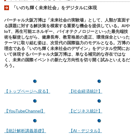
「いのち輝く未来社会」をデジタルに体現
バーチャル大阪万博は「未来社会の実験場」として、人類が直面す
る課題に対する解決策を模索する重要な機会を提供している。AIや
IoT、再生可能エネルギー、バイオテクノロジーといった最先端技
術を駆使しながら、健康長寿、教育格差の是正、環境保全といった
テーマに取り組む姿は、次世代の国際協力のモデルとなる。万博の
理念である「いのち輝く未来社会のデザイン」をデジタル空間にお
いて体現するバーチャル大阪万博は、単なる補完的な存在ではな
く、未来の国際イベントの新たな方向性を切り開く試みといえるだ
ろう。
【トップページへ戻る】
【社会経済統計】
【YouTubeChannel】
【ビジネス統計】
【統計解析講義基礎】
【AI・デジタル】