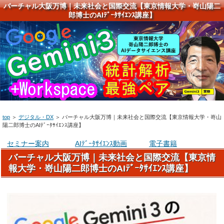
バーチャル大阪万博｜未来社会と国際交流【東京情報大学・嵜山陽二
郎博士のAIﾃﾞｰﾀｻｲｴﾝｽ講座】
top
＞
デジタル・DX
＞
バーチャル大阪万博｜未来社会と国際交流【東京情報大学・嵜山
陽二郎博士のAIﾃﾞｰﾀｻｲｴﾝｽ講座】
セミナー案内
AIﾃﾞｰﾀｻｲｴﾝｽ動画
電子書籍
バーチャル大阪万博｜未来社会と国際交流【東京情
報大学・嵜山陽二郎博士のAIﾃﾞｰﾀｻｲｴﾝｽ講座】