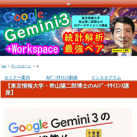
w
top
＞
ITパスポート
＞
w
セミナー案内
AIﾃﾞｰﾀｻｲｴﾝｽ動画
インスタグラム
【東京情報大学・嵜山陽二郎博士のAIﾃﾞｰﾀｻｲｴﾝｽ講
座】