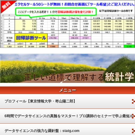
メニュー
プロフィール【東京情報大学・嵜山陽二郎】
6時間でデータサイエンスの真髄をマスター！プロ講師のセミナーで学ぶ最短ル
ート
データサイエンスの強力な羅針盤：statg.com